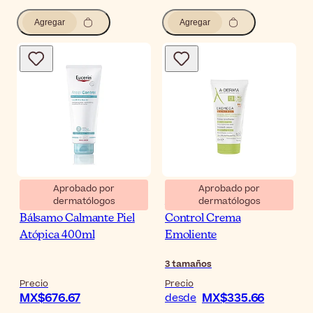
Agregar
Agregar
Aprobado por
Aprobado por
dermatólogos
dermatólogos
Eucerin AtopiControl
A-Derma Exomega
Bálsamo Calmante Piel
Control Crema
Atópica 400ml
Emoliente
3
tamaños
Precio
Precio
MX$676.67
MX$335.66
desde