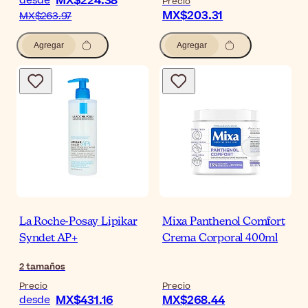
MX$224.38
desde
Precio
MX$203.31
MX$263.97
Agregar
Agregar
La Roche-Posay Lipikar
Mixa Panthenol Comfort
Syndet AP+
Crema Corporal 400ml
2
tamaños
Precio
Precio
MX$431.16
MX$268.44
desde