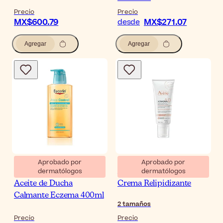
Precio
Precio
MX$600.79
MX$271.07
desde
Agregar
Agregar
Aprobado por
Aprobado por
dermatólogos
dermatólogos
Eucerin AtopiControl
Avène XeraCalm A.D
Aceite de Ducha
Crema Relipidizante
Calmante Eczema 400ml
2
tamaños
Precio
Precio