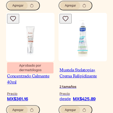
Agregar
Agregar
Aprobado por
dermatólogos
Avène XeraCalm A.D
Mustela Stelatopia+
Concentrado Calmante
Crema Relipidizante
40ml
2
tamaños
Precio
Precio
MX$361.16
MX$425.89
desde
Agregar
Agregar