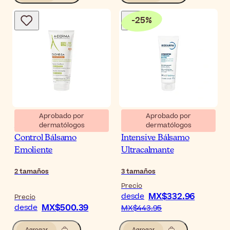
-
25
%
Aprobado por
Aprobado por
dermatólogos
dermatólogos
A-Derma Exomega
Bioderma Atoderm
Control Bálsamo
Intensive Bálsamo
Emoliente
Ultracalmante
2
tamaños
3
tamaños
Precio
MX$332.96
desde
Precio
MX$500.39
desde
MX$443.95
Agregar
Agregar