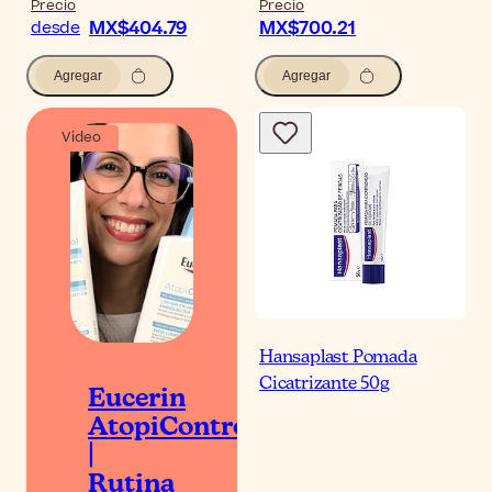
Precio
Precio
MX$404.79
MX$700.21
desde
Agregar
Agregar
Video
Hansaplast Pomada
Cicatrizante 50g
Eucerin
AtopiControl
|
Rutina