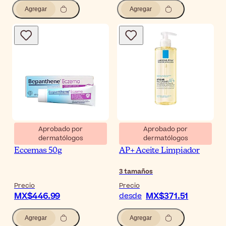
Agregar
Agregar
Aprobado por
Aprobado por
dermatólogos
dermatólogos
Bepanthen Crema para
La Roche-Posay Lipikar
Eccemas 50g
AP+ Aceite Limpiador
3
tamaños
Precio
Precio
MX$446.99
MX$371.51
desde
Agregar
Agregar