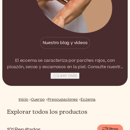
Nuestro blog y vídeos
El eccema se caracteriza por parches rojos, con
picazón, secos y escamosos en la piel. Consulte nuestra
amplia selección de productos que ayudan a minimizar
Leer más
este problema, desde limpiadores suaves hasta
lociones nutritivas diarias.
Inicio
Cuerpo
Preocupaciones
Eczema
Explorar todos los productos
101
Resultados
Filtros