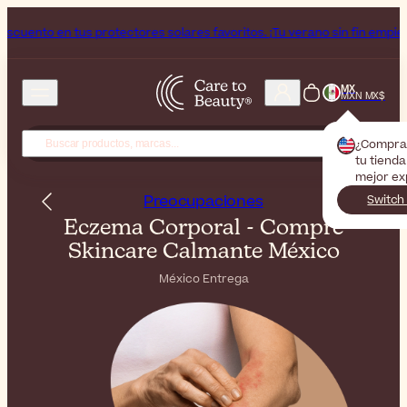
tectores solares favoritos. ¡Tu verano sin fin empieza ahora!
¡Suscr
MX
MXN MX$
¿Compra
tu tienda
mejor ex
Preocupaciones
Switch
Eczema Corporal - Compre
Skincare Calmante México
México Entrega