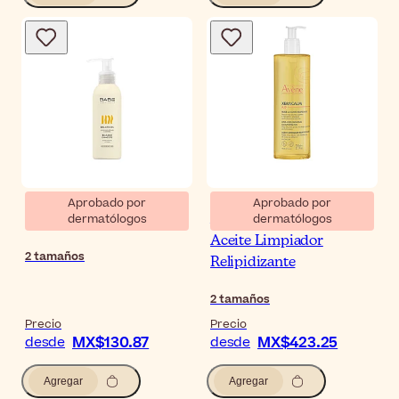
Aprobado por
Aprobado por
dermatólogos
dermatólogos
Babé Bálsamo a Aceite
Avène XeraCalm A.D
Aceite Limpiador
2
tamaños
Relipidizante
2
tamaños
Precio
Precio
MX$130.87
MX$423.25
desde
desde
Agregar
Agregar