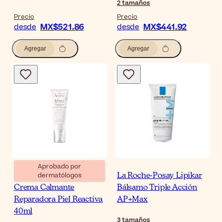
2
tamaños
Precio
Precio
MX$521.86
MX$441.92
desde
desde
Agregar
Agregar
Aprobado por
dermatólogos
Avène Tolérance Control
La Roche-Posay Lipikar
Crema Calmante
Bálsamo Triple Acción
Reparadora Piel Reactiva
AP+Max
40ml
3
tamaños