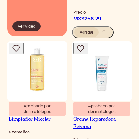
Precio
MX$258.29
Ver video
Agregar
Aprobado por
Aprobado por
dermatólogos
dermatólogos
SVR Topialyse Aceite
Ducray Dexyane MeD
Limpiador Micelar
Crema Reparadora
Eczema
6
tamaños