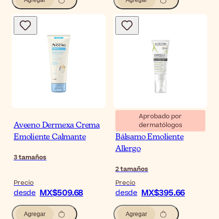
Aprobado por
dermatólogos
Aveeno Dermexa Crema
A-Derma Exomega
Emoliente Calmante
Bálsamo Emoliente
Allergo
3
tamaños
2
tamaños
Precio
Precio
MX$509.68
MX$395.66
desde
desde
Agregar
Agregar