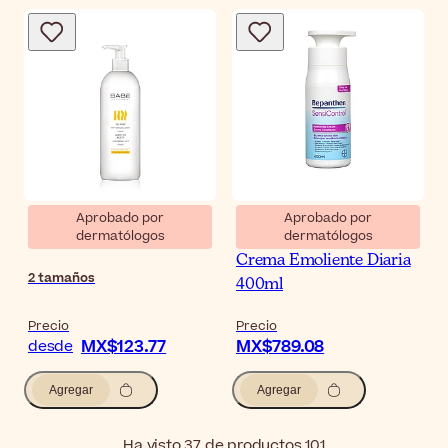
Aprobado por
Aprobado por
dermatólogos
dermatólogos
Babé Jabón Oleoso
Bepanthen SensiControl
Crema Emoliente Diaria
2
tamaños
400ml
Precio
Precio
MX$123.77
MX$789.08
desde
Agregar
Agregar
Ha visto 37 de productos 101