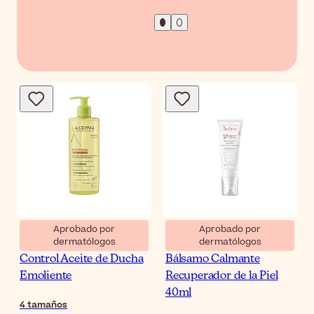
Aprobado por
Aprobado por
dermatólogos
dermatólogos
A-Derma Exomega
Avène Tolérance Control
Control Aceite de Ducha
Bálsamo Calmante
Emoliente
Recuperador de la Piel
40ml
4
tamaños