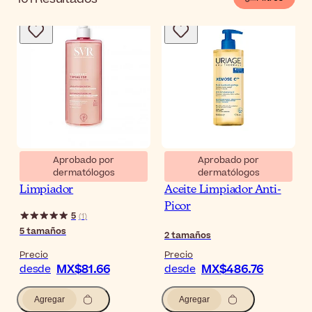
Aprobado por
Aprobado por
dermatólogos
dermatólogos
SVR Topialyse Gel
Uriage Xémose C8+
Limpiador
Aceite Limpiador Anti-
Picor
5
(
1
)
5
tamaños
2
tamaños
Precio
Precio
MX$81.66
MX$486.76
desde
desde
Agregar
Agregar