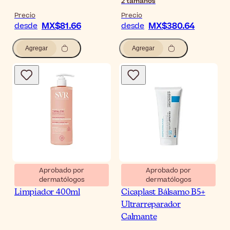
2
tamaños
Precio
Precio
MX$81.66
MX$380.64
desde
desde
Agregar
Agregar
Aprobado por
Aprobado por
dermatólogos
dermatólogos
SVR Topialyse Bálsamo
La Roche-Posay
Limpiador 400ml
Cicaplast Bálsamo B5+
Ultrarreparador
Calmante