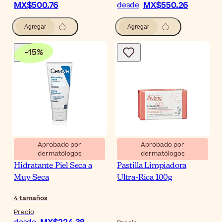
MX$500.76
MX$550.26
desde
Agregar
Agregar
-
15
%
Aprobado por
Aprobado por
dermatólogos
dermatólogos
CeraVe Crema
Avène XeraCalm A.D
Hidratante Piel Seca a
Pastilla Limpiadora
Muy Seca
Ultra-Rica 100g
4
tamaños
Precio