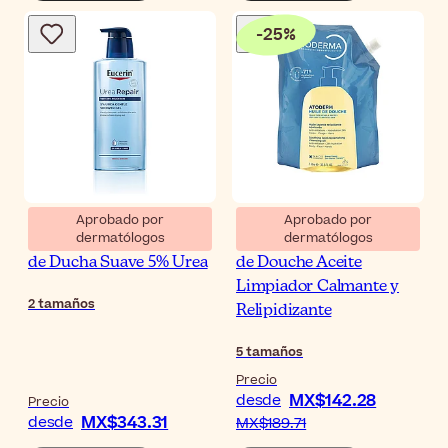
-
25
%
Aprobado por
Aprobado por
dermatólogos
dermatólogos
Eucerin UreaRepair Gel
Bioderma Atoderm Huile
de Ducha Suave 5% Urea
de Douche Aceite
Limpiador Calmante y
2
tamaños
Relipidizante
5
tamaños
Precio
MX$142.28
desde
Precio
MX$343.31
desde
MX$189.71