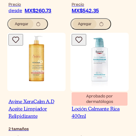
Precio
Precio
MX$260.73
MX$542.35
desde
Agregar
Agregar
Aprobado por
dermatólogos
Avène XeraCalm A.D
Eucerin AtopiControl
Aceite Limpiador
Loción Calmante Rica
Relipidizante
400ml
2
tamaños