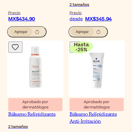
2
tamaños
Precio
Precio
MX$434.90
MX$345.94
desde
Agregar
Agregar
Hasta
-
25
%
Aprobado por
Aprobado por
dermatólogos
dermatólogos
Avène XeraCalm A.D
Rilastil Xerolact PB
Bálsamo Relipidizante
Bálsamo Relipidizante
Anti-Irritación
2
tamaños