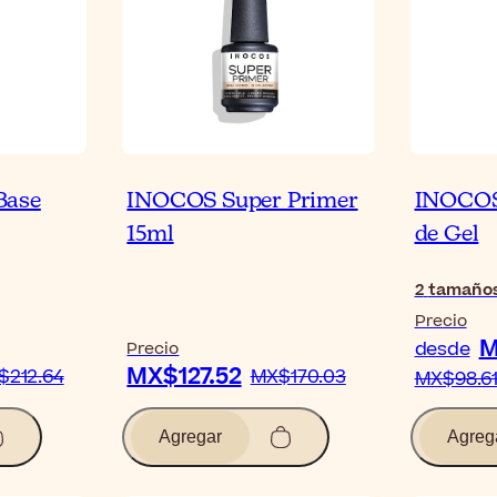
Base
INOCOS Super Primer
INOCOS
15ml
de Gel
2
tamaño
Precio
M
desde
Precio
MX$127.52
$212.64
MX$170.03
MX$98.6
Agregar
Agreg