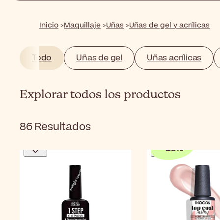
Inicio
Maquillaje
Uñas
Uñas de gel y acrílicas
Todo
Uñas de gel
Uñas acrílicas
Explorar todos los productos
86
Resultados
-
25
%