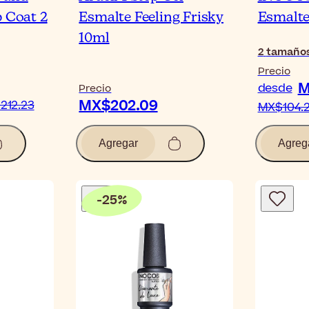
p Coat 2
Esmalte Feeling Frisky
Esmalte
10ml
2
tamaño
Precio
M
desde
Precio
MX$202.09
212.23
MX$104.
Agregar
Agreg
-
25
%