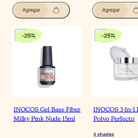
Agregar
Agregar
-
25
%
-
25
%
INOCOS Gel Base Fiber
INOCOS 3-In-1 
Milky Pink Nude 15ml
Polvo Perfecto
3
shades