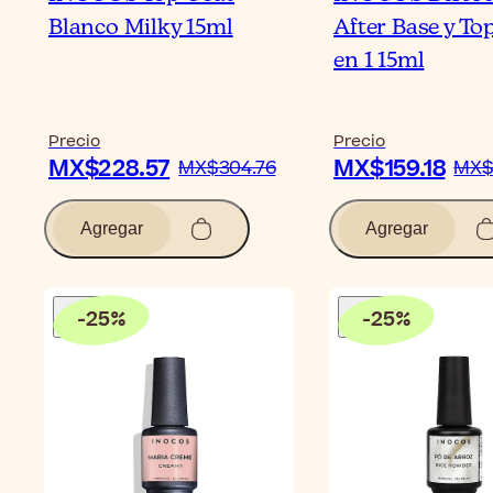
Blanco Milky 15ml
After Base y To
en 1 15ml
Precio
Precio
MX$228.57
MX$159.18
MX$304.76
MX$
Agregar
Agregar
-
25
%
-
25
%