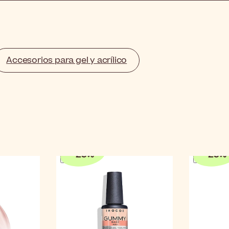
Accesorios para gel y acrílico
-
25
%
-
25
%