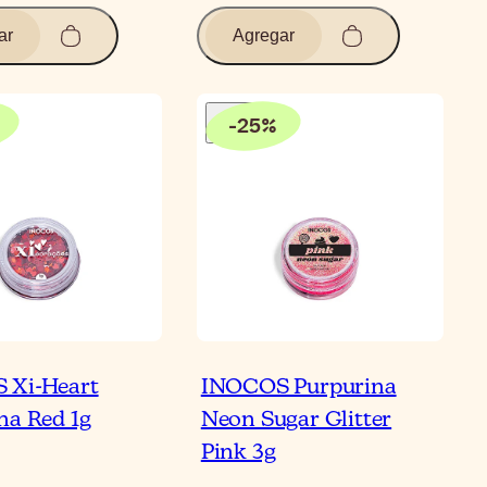
ar
Agregar
-
25
%
 Xi-Heart
INOCOS Purpurina
na Red 1g
Neon Sugar Glitter
Pink 3g