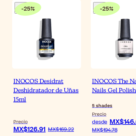
-
25
%
-
25
%
INOCOS Desidrat
INOCOS The N
Deshidratador de Uñas
Nails Gel Polish
15ml
5
shades
Precio
MX$146.
desde
Precio
MX$126.91
MX$169.22
MX$194.78