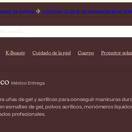
leza!
Consigue un 25 % de descuento en el artículo Off sob
K-Beauty
Cuidado de la piel
Cuerpo
Protector sola
ico
México Entrega
a uñas de gel y acrílicas para conseguir manicuras dura
yen esmaltes de gel, polvos acrílicos, monómeros líquido
tados profesionales.