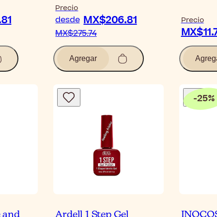
Precio
81
MX$206.81
desde
Precio
MX$11.
MX$275.74
Agregar
Agreg
-
25
%
 and
Ardell 1 Step Gel
INOCOS