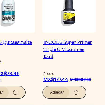
 Quitaesmalte
INOCOS Super Primer
Triple & Vitaminas
15ml
s
X$73.96
Precio
MX$177.44
MX$236.58
1
ar
Agregar