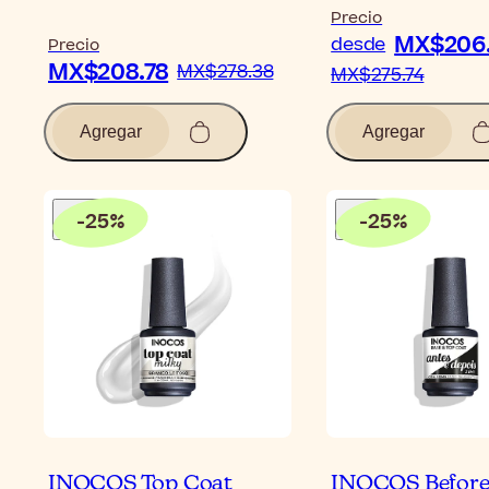
Precio
MX$206.
desde
Precio
MX$208.78
MX$278.38
MX$275.74
Agregar
Agregar
-
25
%
-
25
%
INOCOS Top Coat
INOCOS Before