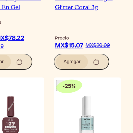
 En Gel
Glitter Coral 3g
s
X$78.22
Precio
MX$15.07
MX$20.09
29
ar
Agregar
-
25
%