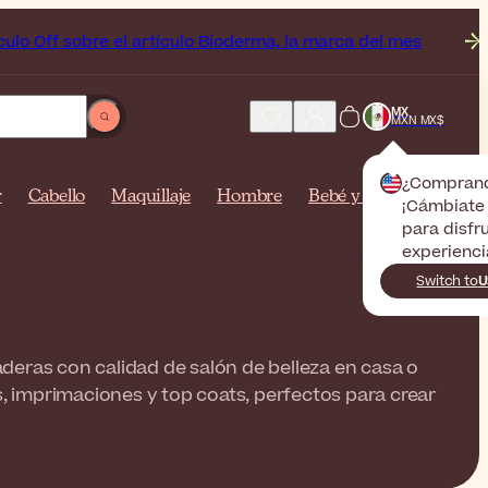
re el artículo Bioderma, la marca del mes
Envío Gratis
MX
MXN MX$
¿Compran
r
Cabello
Maquillaje
Hombre
Bebé y mamá
¡Cámbiate 
para disfr
experienci
Switch to
U
deras con calidad de salón de belleza en casa o
s, imprimaciones y top coats, perfectos para crear