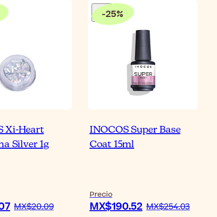
-
25
%
 Xi-Heart
INOCOS Super Base
a Silver 1g
Coat 15ml
Precio
07
MX$190.52
MX$20.09
MX$254.03