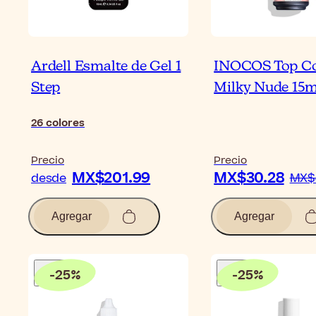
Ardell Esmalte de Gel 1
INOCOS Top C
Step
Milky Nude 15m
26
colores
Precio
Precio
MX$201.99
MX$30.28
desde
MX$
Agregar
Agregar
-
25
%
-
25
%