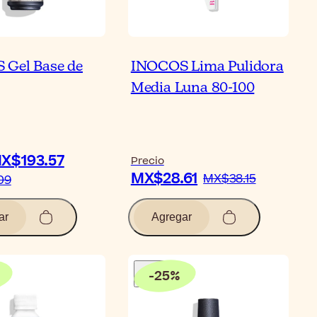
Gel Base de
INOCOS Lima Pulidora
Media Luna 80-100
X$193.57
Precio
MX$28.61
MX$38.15
09
ar
Agregar
-
25
%