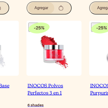
Agregar
Agreg
-
25
%
-
25
%
Base
INOCOS Polvos
INOCOS
Perfectos 3 en 1
Purpuri
6
shades