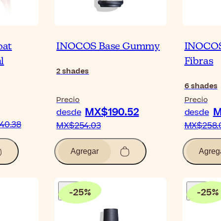
oat
INOCOS Base Gummy
INOCOS 
l
Fibras
2
shades
6
shades
Precio
Precio
MX$190.52
M
desde
desde
40.38
MX$254.03
MX$258.
Agregar
Agreg
-
25
%
-
25
%