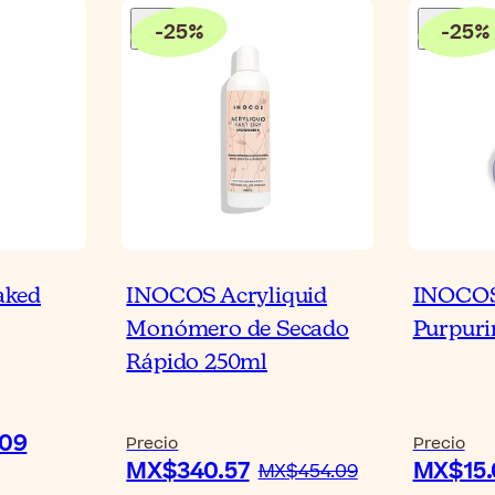
-
25
%
-
25
%
aked
INOCOS Acryliquid
INOCOS
Monómero de Secado
Purpurin
Rápido 250ml
09
Precio
Precio
MX$340.57
MX$15.
MX$454.09