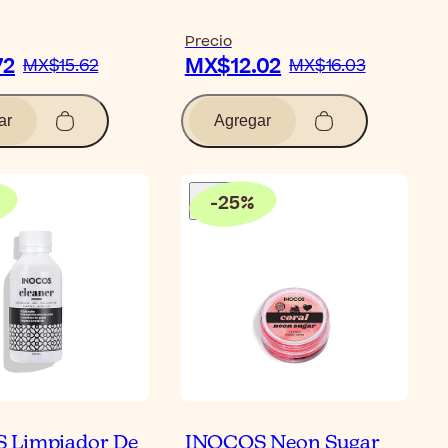
Precio
72
MX$12.02
MX$15.62
MX$16.03
ar
Agregar
-
25
%
 Limpiador De
INOCOS Neon Sugar