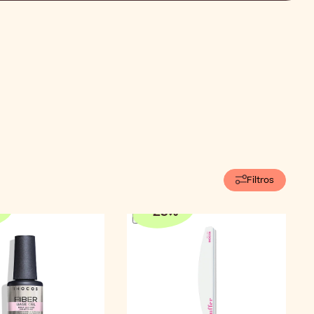
Filtros
-
25
%