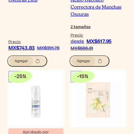
Oscuras 15ml
Ácido Glicólico
Correctora de Manchas
Oscuras
2
tamaños
Precio
MX$617.95
desde
Precio
MX$743.83
MX$991.78
MX$686.61
Agregar
Agregar
-
25
%
-
15
%
Aprobado por