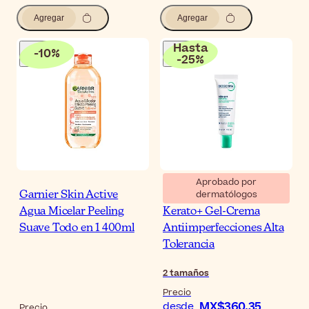
Agregar
Agregar
Hasta
-
10
%
-
25
%
Aprobado por
dermatólogos
Garnier Skin Active
Bioderma Sébium
Agua Micelar Peeling
Kerato+ Gel-Crema
Suave Todo en 1 400ml
Antiimperfecciones Alta
Tolerancia
2
tamaños
Precio
MX$360.35
desde
Precio