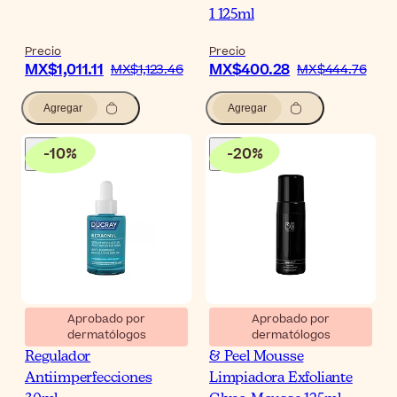
1 125ml
Precio
Precio
MX$1,011.11
MX$400.28
MX$1,123.46
MX$444.76
Agregar
Agregar
-
10
%
-
20
%
Aprobado por
Aprobado por
dermatólogos
dermatólogos
Ducray Keracnyl Sérum
RVB LAB Meso Fill Clean
Regulador
& Peel Mousse
Antiimperfecciones
Limpiadora Exfoliante