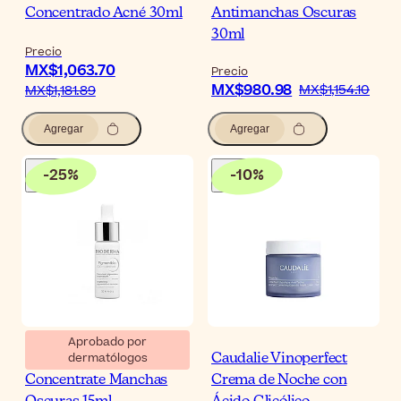
Concentrado Acné 30ml
Antimanchas Oscuras
30ml
Precio
MX$1,063.70
Precio
MX$980.98
MX$1,154.10
MX$1,181.89
Agregar
Agregar
-
25
%
-
10
%
Aprobado por
dermatólogos
Bioderma Pigmentbio C-
Caudalie Vinoperfect
Concentrate Manchas
Crema de Noche con