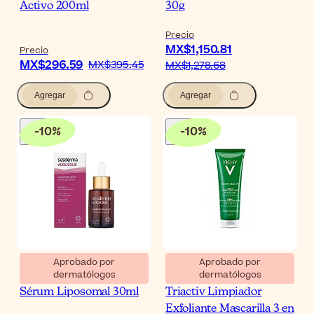
Activo 200ml
30g
Precio
MX$1,150.81
Precio
MX$296.59
MX$395.45
MX$1,278.68
Agregar
Agregar
-
10
%
-
10
%
Aprobado por
Aprobado por
dermatólogos
dermatólogos
Sesderma Acglicolic
Vichy Normaderm
Sérum Liposomal 30ml
Triactiv Limpiador
Exfoliante Mascarilla 3 en