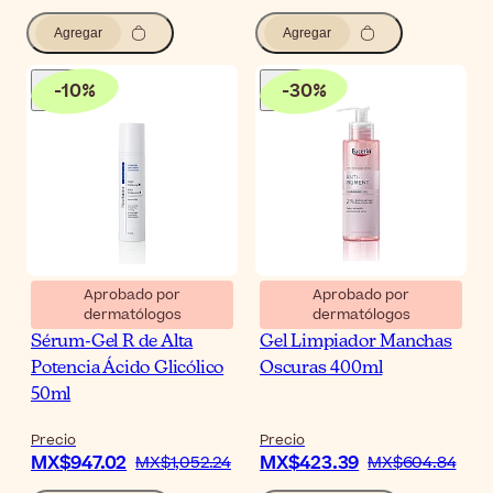
Agregar
Agregar
-
10
%
-
30
%
Aprobado por
Aprobado por
dermatólogos
dermatólogos
NeoStrata Resurface
Eucerin Anti-Pigment
Sérum-Gel R de Alta
Gel Limpiador Manchas
Potencia Ácido Glicólico
Oscuras 400ml
50ml
Precio
Precio
MX$947.02
MX$423.39
MX$1,052.24
MX$604.84