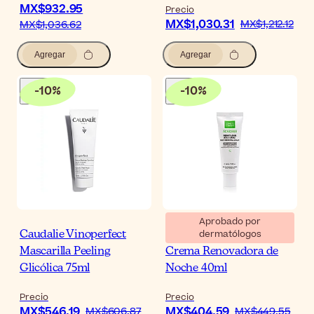
MX$932.95
Precio
MX$1,030.31
MX$1,212.12
MX$1,036.62
Agregar
Agregar
-
10
%
-
10
%
Aprobado por
dermatólogos
Caudalie Vinoperfect
Martiderm Acniover
Mascarilla Peeling
Crema Renovadora de
Glicólica 75ml
Noche 40ml
Precio
Precio
MX$546.19
MX$404.59
MX$606.87
MX$449.55