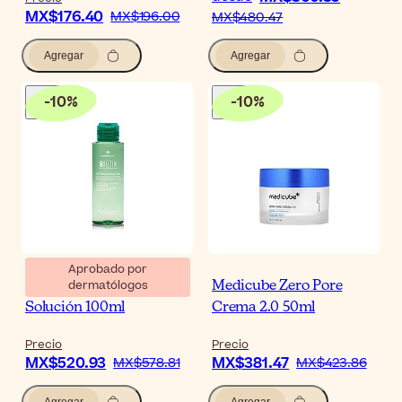
MX$176.40
MX$196.00
MX$480.47
Agregar
Agregar
-
10
%
-
10
%
Aprobado por
dermatólogos
Biretix Oil Control
Medicube Zero Pore
Solución 100ml
Crema 2.0 50ml
Precio
Precio
MX$520.93
MX$381.47
MX$578.81
MX$423.86
Agregar
Agregar