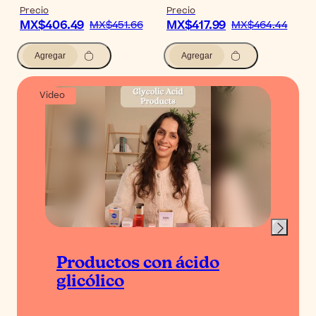
Precio
Precio
MX$406.49
MX$417.99
MX$451.66
MX$464.44
Agregar
Agregar
Video
Productos con ácido
glicólico