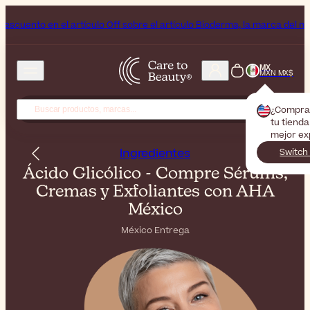
ulo Off sobre el artículo Bioderma, la marca del mes
Fin de semana de
MX
MXN MX$
¿Compra
tu tienda
mejor ex
Ingredientes
Switch
Ácido Glicólico - Compre Sérums,
Cremas y Exfoliantes con AHA
México
México Entrega