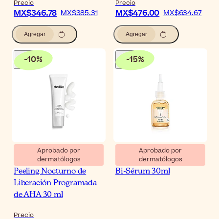
Precio
Precio
MX$346.78
MX$476.00
MX$385.31
MX$634.67
Agregar
Agregar
-
10
%
-
15
%
Aprobado por
Aprobado por
dermatólogos
dermatólogos
Medik8 Sleep Glycolic
Vichy Neovadiol Meno 5
Peeling Nocturno de
Bi-Sérum 30ml
Liberación Programada
de AHA 30 ml
Precio