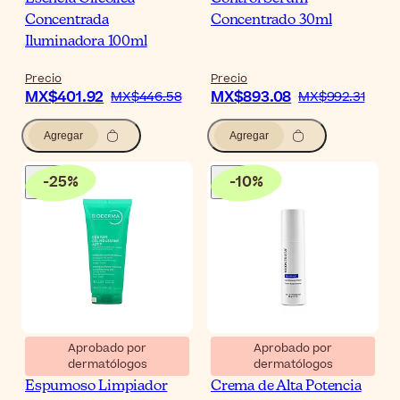
Concentrada
Concentrado 30ml
Iluminadora 100ml
Precio
Precio
MX$401.92
MX$893.08
MX$446.58
MX$992.31
Agregar
Agregar
-
25
%
-
10
%
Aprobado por
Aprobado por
dermatólogos
dermatólogos
Bioderma Sébium Gel
NeoStrata Resurface
Espumoso Limpiador
Crema de Alta Potencia