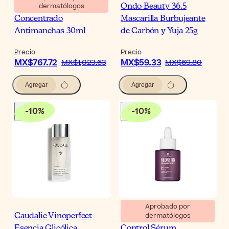
dermatólogos
Ducray Melascreen
Ondo Beauty 36.5
Concentrado
Mascarilla Burbujeante
Antimanchas 30ml
de Carbón y Yuja 25g
Precio
Precio
MX$767.72
MX$59.33
MX$1,023.63
MX$69.80
Agregar
Agregar
-
10
%
-
10
%
Aprobado por
dermatólogos
Caudalie Vinoperfect
Neoretin Discrom
Esencia Glicólica
Control Sérum