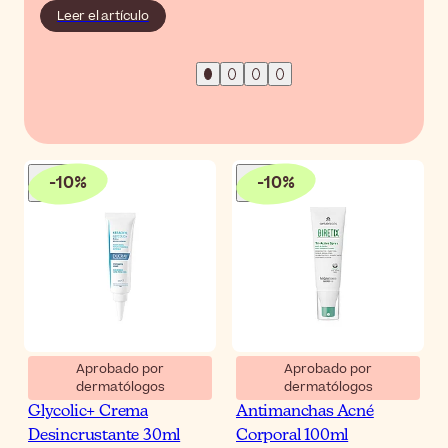
Leer el artículo
-
10
%
-
10
%
Aprobado por
Aprobado por
dermatólogos
dermatólogos
Ducray Keracnyl
Biretix Tri-Active Spray
Glycolic+ Crema
Antimanchas Acné
Desincrustante 30ml
Corporal 100ml