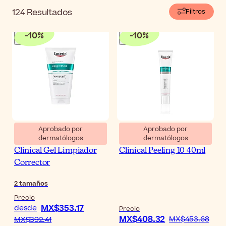
envejecimiento.
124
Resultados
Filtros
-
10
%
-
10
%
Aprobado por
Aprobado por
dermatólogos
dermatólogos
Eucerin DermoPure
Eucerin DermoPure
Clinical Gel Limpiador
Clinical Peeling 10 40ml
Corrector
2
tamaños
Precio
MX$353.17
desde
Precio
MX$408.32
MX$453.68
MX$392.41