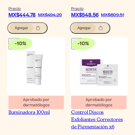
Precio
Precio
MX$444.78
MX$548.56
MX$494.20
MX$609.51
Agregar
Agregar
-
10
%
-
10
%
Aprobado por
Aprobado por
dermatólogos
dermatólogos
Mesoestetic Espuma
Neoretin Discrom
Iluminadora 100ml
Control Discos
Exfoliantes Correctores
de Pigmentación x6