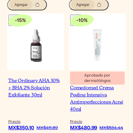
Agregar
Agregar
-
15
%
-
10
%
Aprobado por
dermatólogos
The Ordinary AHA 30%
Avène Cleanance
+ BHA 2% Solución
Comedomed Crema
Exfoliante 30ml
Peeling Intensiva
Antimperfecciones Acné
40ml
Precio
Precio
MX$350.10
MX$480.99
MX$411.89
MX$534.44