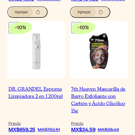
Agregar
Agregar
-
10
%
-
10
%
DR. GRANDEL Espuma
7th Heaven Mascarilla de
Limpiadora 2 en 1 200ml
Barro Exfoliante con
Carbón y Ácido Glicólico
15g
Precio
Precio
MX$659.25
MX$34.59
MX$732.51
MX$38.43