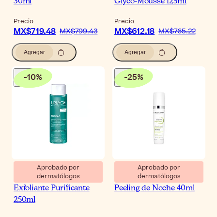
30ml
Glyco-Mousse 125ml
Precio
Precio
MX$719.48
MX$612.18
MX$799.43
MX$765.22
Agregar
Agregar
-
10
%
-
25
%
Aprobado por
Aprobado por
dermatólogos
dermatólogos
Uriage Hyséac Tónico
Bioderma Sébium
Exfoliante Purificante
Peeling de Noche 40ml
250ml