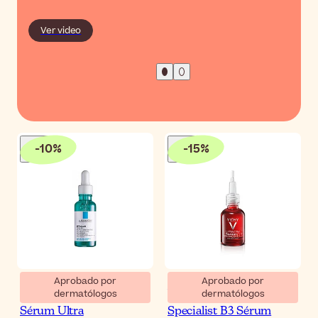
Ver video
-
10
%
-
15
%
Aprobado por
Aprobado por
dermatólogos
dermatólogos
La Roche-Posay Effaclar
Vichy Liftactiv Pigment
Sérum Ultra
Specialist B3 Sérum