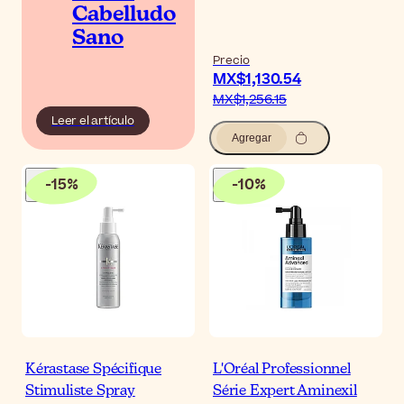
Cabelludo
Sano
Precio
MX$1,130.54
MX$1,256.15
Leer el artículo
Agregar
-
15
%
-
10
%
Kérastase Spécifique
L'Oréal Professionnel
Stimuliste Spray
Série Expert Aminexil