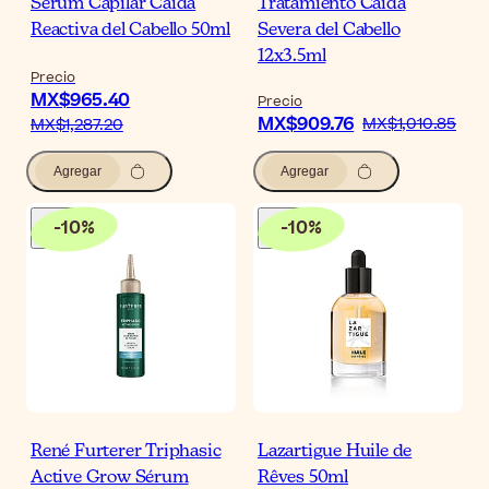
Sérum Capilar Caída
Tratamiento Caída
Reactiva del Cabello 50ml
Severa del Cabello
12x3.5ml
Precio
MX$965.40
Precio
MX$909.76
MX$1,010.85
MX$1,287.20
Agregar
Agregar
-
10
%
-
10
%
René Furterer Triphasic
Lazartigue Huile de
Active Grow Sérum
Rêves 50ml