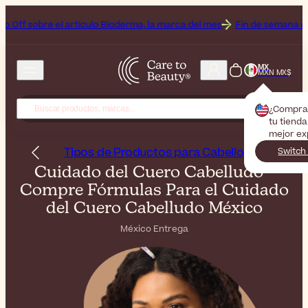
tículo Bioderma, la marca del mes
Fin de semana de belleza: hasta un
MX
MXN MX$
¿Compra
tu tienda
mejor ex
Tipos de Productos para Cabello
Switch
Cuidado del Cuero Cabelludo -
Compre Fórmulas Para el Cuidado
del Cuero Cabelludo México
México Entrega