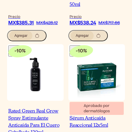
50ml
Precio
Precio
MX$385.31
MX$538.24
MX$428.12
MX$717.66
Agregar
Agregar
-
10
%
-
10
%
Aprobado por
dermatólogos
Rated Green Real Grow
René Furterer Triphasic
Spray Estimulante
Sérum Anticaída
Anticaída Para El Cuero
Reaccional 12x5ml