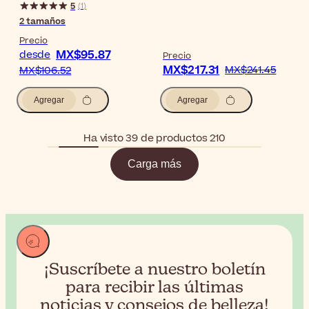
5
(
1
)
2
tamaños
Precio
MX$95.87
desde
Precio
MX$217.31
MX$241.45
MX$106.52
Agregar
Agregar
Ha visto 39 de productos 210
Carga más
¡Suscríbete a nuestro boletín
para recibir
las últimas
noticias y consejos de belleza!