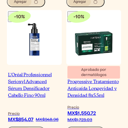
Agregar
Agregar
-
10
%
-
10
%
Aprobado por
dermatólogos
L'Oréal Professionnel
René Furterer Triphasic
Serioxyl Advanced
Progressive Tratamiento
Sérum Densificador
Anticaída Longevidad y
Cabello Fino 90ml
Densidad 8x5.5ml
Precio
MX$1,550.72
Precio
MX$854.07
MX$948.96
MX$1,723.03