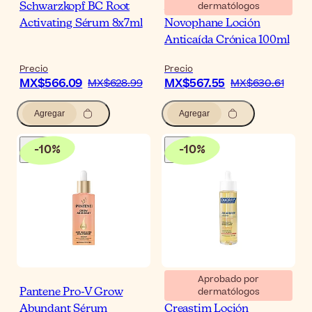
dermatólogos
Schwarzkopf BC Root
ACM Laboratoire
Activating Sérum 8x7ml
Novophane Loción
Anticaída Crónica 100ml
Precio
Precio
MX$566.09
MX$567.55
MX$628.99
MX$630.61
Agregar
Agregar
-
10
%
-
10
%
Aprobado por
dermatólogos
Pantene Pro-V Grow
Ducray Anaphase
Abundant Sérum
Creastim Loción