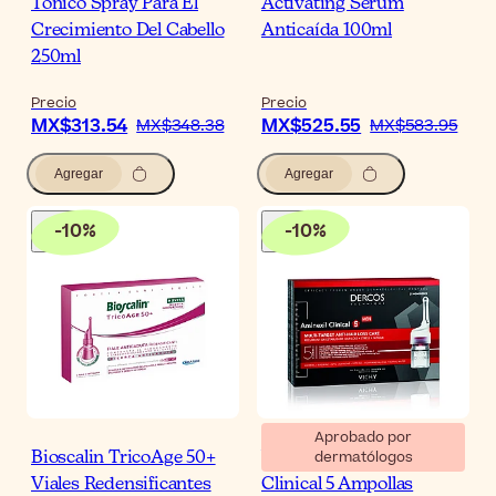
Tónico Spray Para El
Activating Sérum
Crecimiento Del Cabello
Anticaída 100ml
250ml
Precio
Precio
MX$313.54
MX$525.55
MX$348.38
MX$583.95
Agregar
Agregar
-
10
%
-
10
%
Aprobado por
dermatólogos
Bioscalin TricoAge 50+
Vichy Dercos Aminexil
Viales Redensificantes
Clinical 5 Ampollas