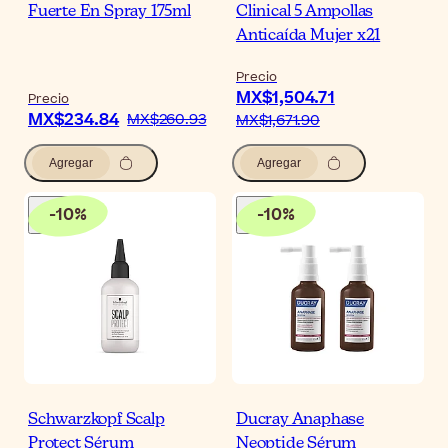
Fuerte En Spray 175ml
Clinical 5 Ampollas
Anticaída Mujer x21
Precio
MX$1,504.71
Precio
MX$234.84
MX$260.93
MX$1,671.90
Agregar
Agregar
-
10
%
-
10
%
Schwarzkopf Scalp
Ducray Anaphase
Protect Sérum
Neoptide Sérum