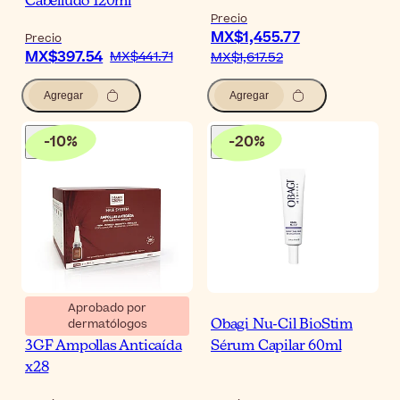
Cabelludo 120ml
Precio
MX$1,455.77
Precio
MX$397.54
MX$441.71
MX$1,617.52
Agregar
Agregar
-
10
%
-
20
%
Aprobado por
dermatólogos
MartiDerm Hair System
Obagi Nu-Cil BioStim
3GF Ampollas Anticaída
Sérum Capilar 60ml
x28