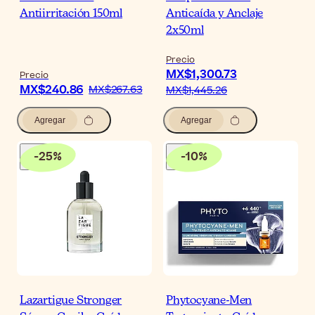
Antiirritación 150ml
Anticaída y Anclaje
2x50ml
Precio
MX$1,300.73
Precio
MX$240.86
MX$267.63
MX$1,445.26
Agregar
Agregar
-
25
%
-
10
%
Lazartigue Stronger
Phytocyane-Men