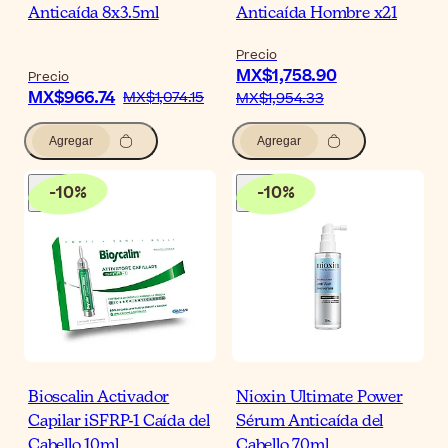
Anticaída 8x3.5ml
Anticaída Hombre x21
Precio
MX$1,758.90
Precio
MX$966.74
MX$1,074.15
MX$1,954.33
Agregar
Agregar
-
10
%
-
10
%
Bioscalin Activador
Nioxin Ultimate Power
Capilar iSFRP-1 Caída del
Sérum Anticaída del
Cabello 10ml
Cabello 70ml