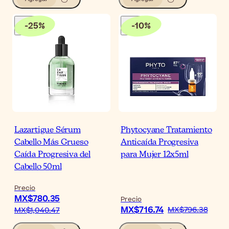
-
25
%
-
10
%
Lazartigue Sérum
Phytocyane Tratamiento
Cabello Más Grueso
Anticaída Progresiva
Caída Progresiva del
para Mujer 12x5ml
Cabello 50ml
Precio
MX$780.35
Precio
MX$716.74
MX$796.38
MX$1,040.47