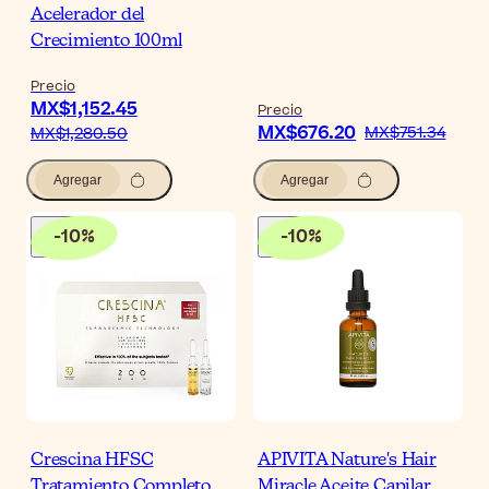
Acelerador del
Crecimiento 100ml
Precio
MX$1,152.45
Precio
MX$676.20
MX$751.34
MX$1,280.50
Agregar
Agregar
-
10
%
-
10
%
Crescina HFSC
APIVITA Nature's Hair
Tratamiento Completo
Miracle Aceite Capilar