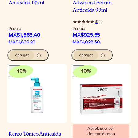
Anticaída 125ml
Advanced Sérum
Anticaída 90ml
5
(
1
)
Precio
Precio
MX$1,563.40
MX$925.65
MX$1,839.29
MX$1,028.50
Agregar
Agregar
-
10
%
-
10
%
Aprobado por
dermatólogos
Kerzo Tónico Anticaída
Vichy Dercos Aminexil