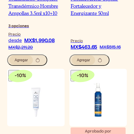
Transdérmico Hombre
Fortalecedor y
Ampollas 3.5ml x10+10
Energizante 50ml
3
opciones
Precio
MX$1,990.08
desde
Precio
MX$463.65
MX$515.16
MX$2,211.20
Agregar
Agregar
-
10
%
-
10
%
Aprobado por