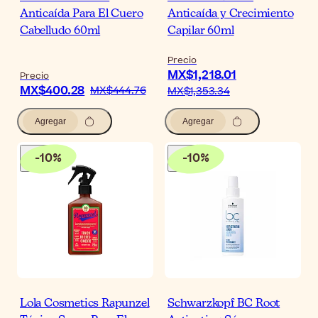
Anticaída Para El Cuero
Anticaída y Crecimiento
Cabelludo 60ml
Capilar 60ml
Precio
MX$1,218.01
Precio
MX$400.28
MX$444.76
MX$1,353.34
Agregar
Agregar
-
10
%
-
10
%
Lola Cosmetics Rapunzel
Schwarzkopf BC Root