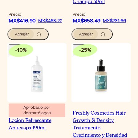
Champú 50ml
Precio
Precio
MX$416.90
MX$658.49
MX$463.22
MX$731.66
Agregar
Agregar
-
10
%
-
25
%
Aprobado por
dermatólogos
Ducray Kelual Squanorm
Freshly Cosmetics Hair
Loción Refrescante
Growth & Density
Anticaspa 190ml
Tratamiento
Crecimiento y Densidad