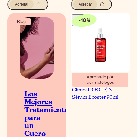
Agregar
Agregar
-
10
%
Blog
Aprobado por
dermatólogos
Vichy Dercos Aminexil
Clinical R.E.G.E.N.
Los
Sérum Booster 90ml
Mejores
Tratamientos
para
un
Cuero