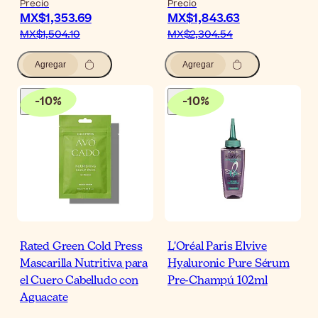
Precio
Precio
MX$1,353.69
MX$1,843.63
MX$1,504.10
MX$2,304.54
Agregar
Agregar
-
10
%
-
10
%
Rated Green Cold Press
L'Oréal Paris Elvive
Mascarilla Nutritiva para
Hyaluronic Pure Sérum
el Cuero Cabelludo con
Pre-Champú 102ml
Aguacate