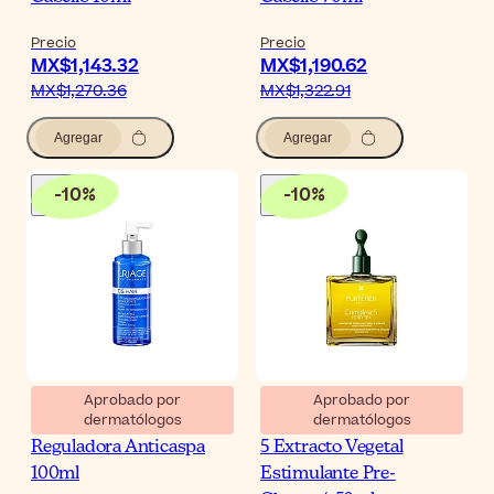
Precio
Precio
MX$1,143.32
MX$1,190.62
MX$1,270.36
MX$1,322.91
Agregar
Agregar
-
10
%
-
10
%
Aprobado por
Aprobado por
dermatólogos
dermatólogos
Uriage D.S. Loción
René Furterer Complexe
Reguladora Anticaspa
5 Extracto Vegetal
100ml
Estimulante Pre-