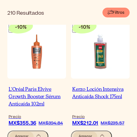
210
Resultados
Filtros
-
10
%
-
10
%
L'Oréal Paris Elvive
Kerzo Loción Intensiva
Growth Booster Sérum
Anticaída Shock 175ml
Anticaída 102ml
Precio
Precio
MX$355.36
MX$212.01
MX$394.84
MX$235.57
Agregar
Agregar