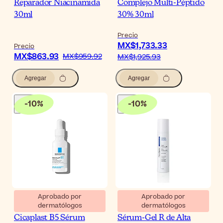
Reparador Niacinamida
Complejo Multi-Péptido
30ml
30% 30ml
Precio
MX$1,733.33
Precio
MX$863.93
MX$959.92
MX$1,925.93
Agregar
Agregar
-
10
%
-
10
%
Aprobado por
Aprobado por
dermatólogos
dermatólogos
La Roche-Posay
NeoStrata Resurface
Cicaplast B5 Sérum
Sérum-Gel R de Alta