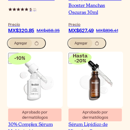
Booster Manchas
5
(
1
)
Oscuras 30ml
Precio
Precio
MX$320.85
MX$627.49
MX$458.35
MX$896.41
Agregar
Agregar
Hasta
-
10
%
-
20
%
Aprobado por
Aprobado por
dermatólogos
dermatólogos
Medik8 Liquid Peptides
Medik8 C-Tetra Luxe
30% Complex Sérum
Sérum Lipídico de