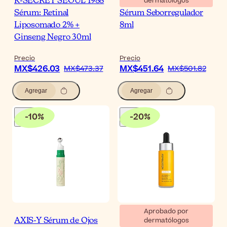
dermatólogos
K-SECRET SEOUL 1988
Noreva Sebodiane DS
Sérum: Retinal
Sérum Seborregulador
Liposomado 2% +
8ml
Ginseng Negro 30ml
Precio
Precio
MX$426.03
MX$451.64
MX$473.37
MX$501.82
Agregar
Agregar
-
10
%
-
20
%
Aprobado por
dermatólogos
AXIS-Y Sérum de Ojos
Neostrata Enlighten