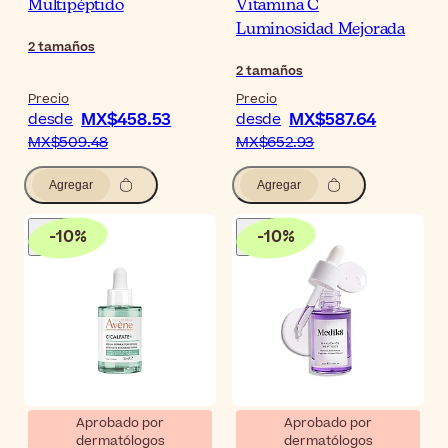
Multipéptido
Vitamina C
Luminosidad Mejorada
2
tamaños
2
tamaños
Precio
Precio
MX$458.53
MX$587.64
desde
desde
MX$509.48
MX$652.93
Agregar
Agregar
-
10
%
-
10
%
Aprobado por
Aprobado por
dermatólogos
dermatólogos
Avène Cicalfate+ Sérum
Medik8 Bakuchiol