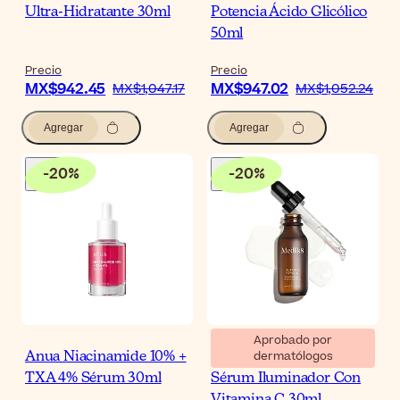
Ultra-Hidratante 30ml
Potencia Ácido Glicólico
50ml
Precio
Precio
MX$942.45
MX$947.02
MX$1,047.17
MX$1,052.24
Agregar
Agregar
-
20
%
-
20
%
Aprobado por
dermatólogos
Anua Niacinamide 10% +
Medik8 Super C Ferulic
TXA 4% Sérum 30ml
Sérum Iluminador Con
Vitamina C 30ml