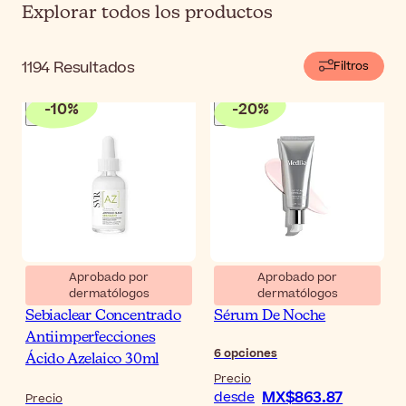
Explorar todos los productos
1194
Resultados
Filtros
-
10
%
-
20
%
Aprobado por
Aprobado por
dermatólogos
dermatólogos
SVR Ampoule Flash [AZ]
Medik8 Crystal Retinal
Sebiaclear Concentrado
Sérum De Noche
Antiimperfecciones
6
opciones
Ácido Azelaico 30ml
Precio
MX$863.87
desde
Precio