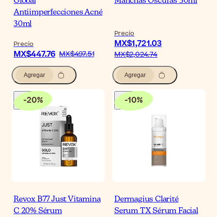
Global
Manchas Oscuras 30ml
Antiimperfecciones Acné
30ml
Precio
MX$1,721.03
Precio
MX$447.76
MX$497.51
MX$2,024.74
Agregar
Agregar
-
20
%
-
10
%
Revox B77 Just Vitamina
Dermagius Clarité
C 20% Sérum
Serum TX Sérum Facial