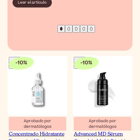
Leer el artículo
-
10
%
-
10
%
Aprobado por
Aprobado por
dermatólogos
dermatólogos
SVR Ampoule [B3]
Medik8 Liquid Peptides
Concentrado Hidratante
Advanced MD Sérum