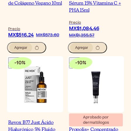
de Colágeno Vegano 10ml
Sérum 15% Vitamina C +
PHA 15ml
Precio
MX$1,084.46
Precio
MX$516.24
MX$573.60
MX$1,355.57
Agregar
Agregar
-
10
%
-
10
%
Aprobado por
dermatólogos
Revox B77 Just Ácido
Esthederm Intensive
Hialurónico 5% Fluido
Propolis+ Concentrado