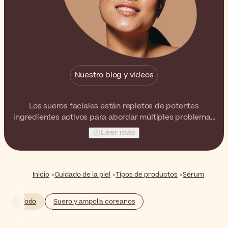
Nuestro blog y vídeos
Los sueros faciales están repletos de potentes
ingredientes activos para abordar múltiples problemas
y transformar verdaderamente la piel de su rostro.
Leer más
Desde la deshidratación hasta las líneas finas y las
arrugas, existe un sérum perfecto para cada
necesidad.
Inicio
Cuidado de la piel
Tipos de productos
Sérum
Todo
Suero y ampolla coreanos