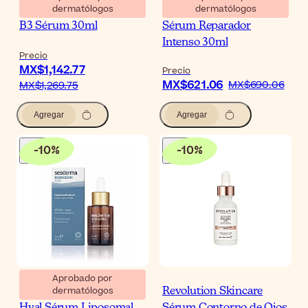
dermatólogos
dermatólogos
La Roche-Posay Retinol
Uriage CICA Daily
B3 Sérum 30ml
Sérum Reparador
Intenso 30ml
Precio
MX$1,142.77
Precio
MX$621.06
MX$690.06
MX$1,269.75
Agregar
Agregar
-
10
%
-
10
%
Aprobado por
dermatólogos
Sesderma Hidraderm
Revolution Skincare
Hyal Sérum Liposomal
Sérum Contorno de Ojos