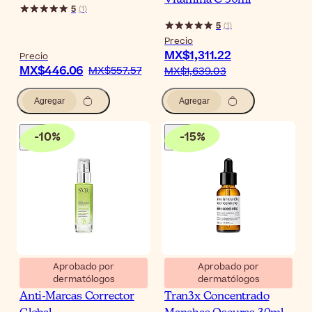
5
(
1
)
5
(
1
)
Precio
MX$1,311.22
Precio
MX$446.06
MX$557.57
MX$1,639.03
Agregar
Agregar
-
10
%
-
15
%
Aprobado por
Aprobado por
dermatólogos
dermatólogos
SVR Sebiaclear Sérum
Mesoestetic Melan
Anti-Marcas Corrector
Tran3x Concentrado