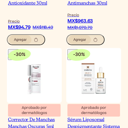
Antioxidante 30ml
Antimanchas 30ml
Precio
MX$963.63
Precio
MX$94.79
MX$118.49
MX$1,070.70
Agregar
Agregar
-
30
%
-
30
%
Aprobado por
Aprobado por
dermatólogos
dermatólogos
Eucerin Anti-Pigment
Sesderma Azelac RU
Corrector De Manchas
Sérum Liposomal
Manchas Oscuras 5ml
Despigmentante Sistema