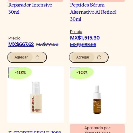
Reparador Intensivo
Peptides Sérum
30ml
Alternativo Al Retinol
30ml
Precio
MX$1,515.30
Precio
MX$667.62
MX$741.80
MX$1,683.66
Agregar
Agregar
-
10
%
-
10
%
Aprobado por