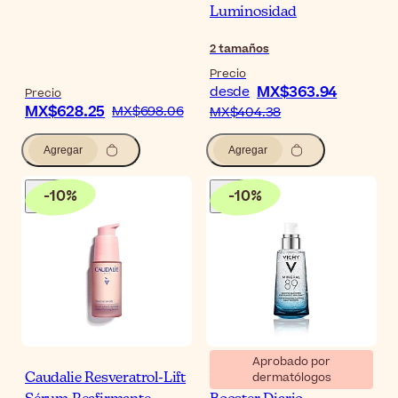
Luminosidad
2
tamaños
Precio
MX$363.94
desde
Precio
MX$628.25
MX$698.06
MX$404.38
Agregar
Agregar
-
10
%
-
10
%
Aprobado por
dermatólogos
Caudalie Resveratrol-Lift
Vichy Minéral 89