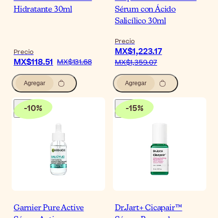
Hidratante 30ml
Sérum con Ácido
Salicílico 30ml
Precio
MX$1,223.17
Precio
MX$118.51
MX$131.68
MX$1,359.07
Agregar
Agregar
-
10
%
-
15
%
Garnier Pure Active
Dr.Jart+ Cicapair™