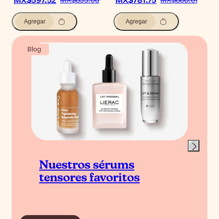
MX$597.52
MX$781.75
MX$853.60
MX$868.61
Agregar
Agregar
Blog
Nuestros sérums
tensores favoritos