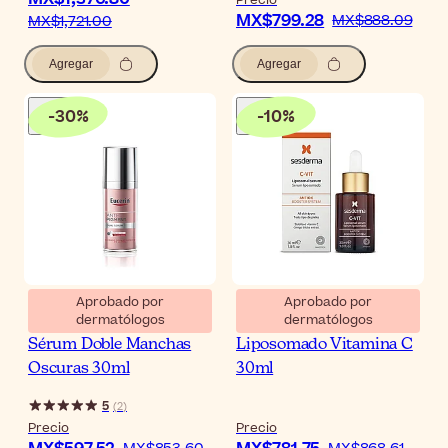
Precio
MX$799.28
MX$888.09
MX$1,721.00
Agregar
Agregar
-
30
%
-
10
%
Aprobado por
Aprobado por
dermatólogos
dermatólogos
Eucerin Anti-Pigment
Sesderma C-Vit Sérum
Sérum Doble Manchas
Liposomado Vitamina C
Oscuras 30ml
30ml
5
(
2
)
Precio
Precio