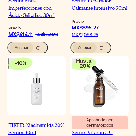
Sérum Anti-
Sérum Reparador
Imperfecciones con
Calmante Intensivo 30ml
Ácido Salicílico 30ml
Precio
MX$895.27
Precio
MX$414.11
MX$460.13
MX$1,053.25
Agregar
Agregar
Hasta
-
10
%
-
20
%
Aprobado por
dermatólogos
TIRTIR Niacinamida 20%
Medik8 C-Tetra Lipid
Sérum 30ml
Sérum Vitamina C