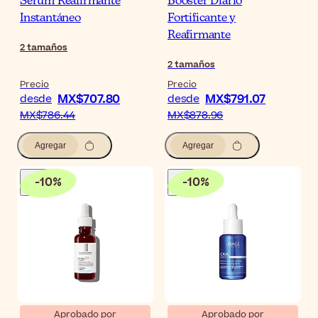
Sérum Reafirmante
Booster Diario
Instantáneo
Fortificante y
Reafirmante
2
tamaños
2
tamaños
Precio
Precio
MX$707.80
MX$791.07
desde
desde
MX$786.44
MX$878.96
Agregar
Agregar
-
10
%
-
10
%
Aprobado por
Aprobado por