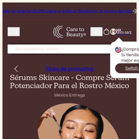
o Off sobre el artículo Bioderma, la marca del mes
Fin de semana de b
MX
MXN MX$
¿Compra
tu tienda
mejor ex
Tipos de productos
Switch
Sérums Skincare - Compre Sérum
Potenciador Para el Rostro México
México Entrega