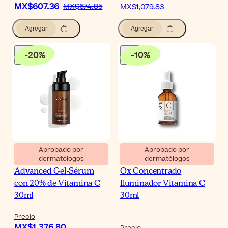
MX$607.36
MX$674.85
MX$1,079.83
Agregar
Agregar
-
20
%
-
10
%
Aprobado por
Aprobado por
dermatólogos
dermatólogos
Medik8 C-Tetra
SVR Ampoule [C] Anti-
Advanced Gel-Sérum
Ox Concentrado
con 20% de Vitamina C
Iluminador Vitamina C
30ml
30ml
Precio
MX$1,376.80