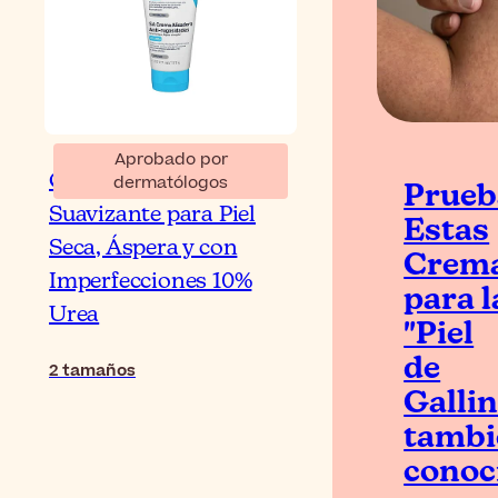
Aprobado por
CeraVe SA Crema
dermatólogos
Prueb
Suavizante para Piel
Estas
Seca, Áspera y con
Crem
Imperfecciones 10%
para l
Urea
"Piel
de
2
tamaños
Gallin
tambi
conoc