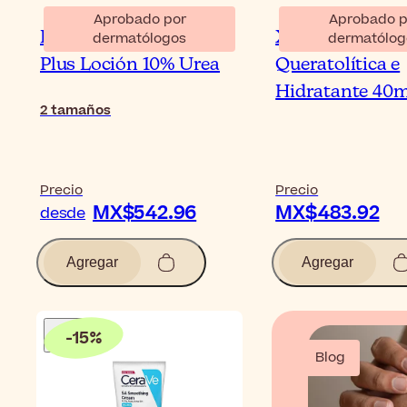
Aprobado por
Aprobado p
Eucerin UreaRepair
Xerolys 50 Emu
dermatólogos
dermatólog
Plus Loción 10% Urea
Queratolítica e
Hidratante 40m
2
tamaños
Precio
Precio
MX$542.96
MX$483.92
desde
Agregar
Agregar
-
15
%
Blog