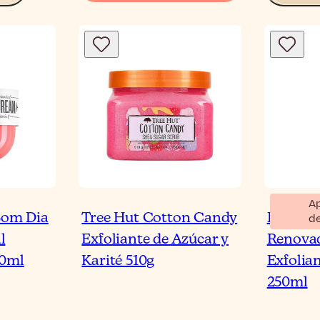
A
 Bom Dia
Tree Hut Cotton Candy
RVB LA
d
l
Exfoliante de Azúcar y
Renovad
40ml
Karité 510g
Exfolia
250ml