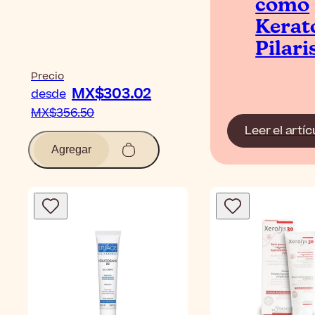
como
Kerat
Pilari
Precio
MX$303.02
desde
MX$356.50
Leer el artíc
Agregar