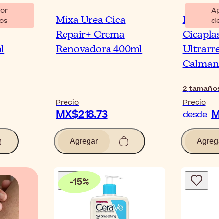
or
A
lsión
Mixa Urea Cica
La Roch
os
d
Repair+ Crema
Cicapla
l
Renovadora 400ml
Ultrarr
Calman
2
tamaño
Precio
Precio
MX$218.73
M
desde
Agregar
Agreg
-
15
%