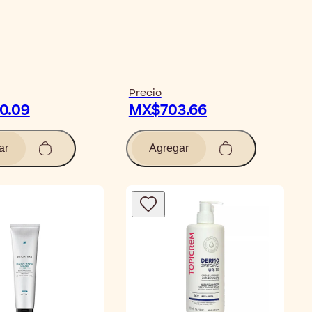
Precio
0.09
MX$703.66
ar
Agregar