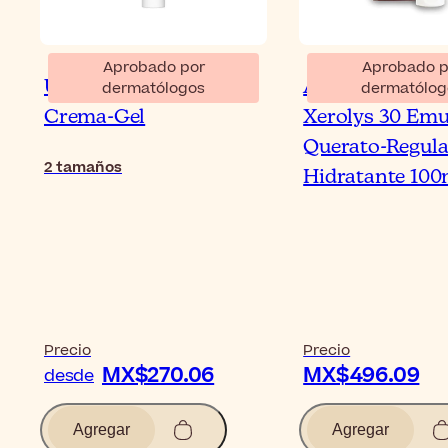
Aprobado por
Aprobado p
Uriage Kératosane 30
ACM Laboratoi
dermatólogos
dermatólog
Crema-Gel
Xerolys 30 Emu
Querato-Regula
2
tamaños
Hidratante 100
Precio
Precio
MX$270.06
MX$496.09
desde
Agregar
Agregar