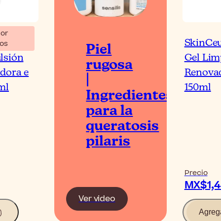
or
re
SkinCeu
os
Piel
lsión
Gel Lim
rugosa
dora e
Renovad
|
ml
150ml
Ingredientes
para la
queratosis
pilaris
Precio
MX$1,4
Ver video
Agreg