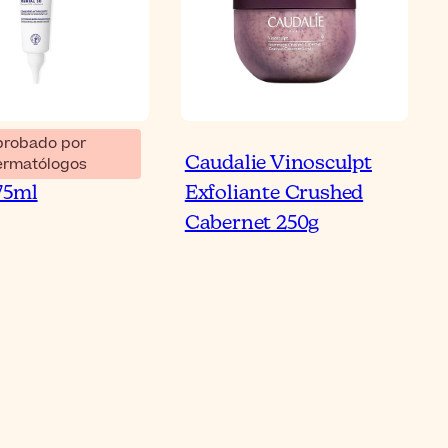
probado por
ial 30 Gel-
Caudalie Vinosculpt
ermatólogos
75ml
Exfoliante Crushed
Cabernet 250g