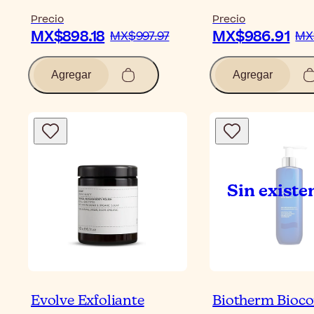
Precio
Precio
MX$898.18
MX$986.91
MX$997.97
MX
Agregar
Agregar
Evolve Exfoliante
Biotherm Bioco