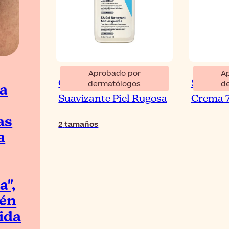
Aprobado por
A
CeraVe SA Limpiador
SVR Xer
dermatólogos
d
a
Suavizante Piel Rugosa
Crema 
as
2
tamaños
a
a",
én
ida