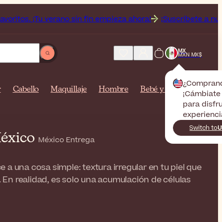
 ¡Tu verano sin fin empieza ahora!
¡Suscríbete a nuestro bol
MX
MXN MX$
¿Compran
r
Cabello
Maquillaje
Hombre
Bebé y mamá
¡Cámbiate 
para disfr
experienci
Switch to
U
México
México Entrega
ce a una cosa simple: textura irregular en tu piel que
n realidad, es solo una acumulación de células