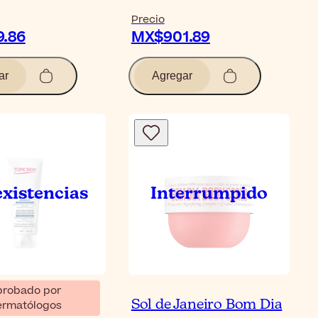
Precio
.86
MX$901.89
ar
Agregar
probado por
m UR-30 Anti-
Sol de Janeiro Bom Dia
ermatólogos