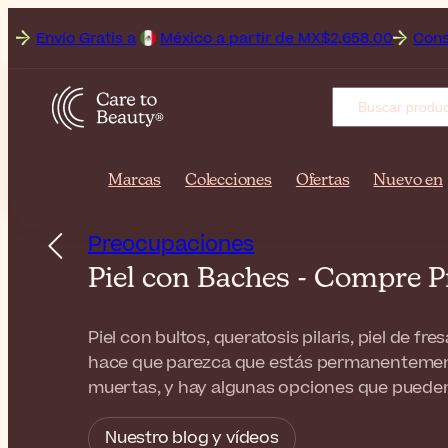
ío Gratis a
México a partir de MX$2,658.00
Consigue has
Marcas
Colecciones
Ofertas
Nuevo en
Preocupaciones
Piel con Baches - Compre P
Piel con bultos, queratosis pilaris, piel de fr
hace que parezca que estás permanentemente
muertas, y hay algunas opciones que pueden
Nuestro blog y vídeos