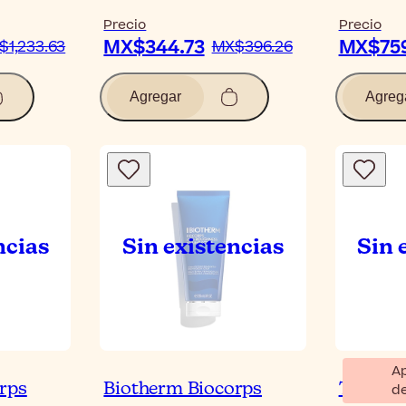
Precio
Precio
MX$344.73
MX$759
$1,233.63
MX$396.26
Agregar
Agreg
A
rps
Biotherm Biocorps
Topicre
d