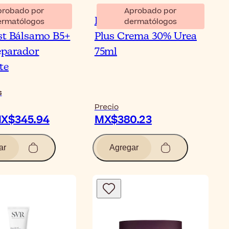
probado por
Aprobado por
e-Posay
Eucerin UreaRepair
ermatólogos
dermatólogos
st Bálsamo B5+
Plus Crema 30% Urea
eparador
75ml
te
s
Precio
X$345.94
MX$380.23
ar
Agregar