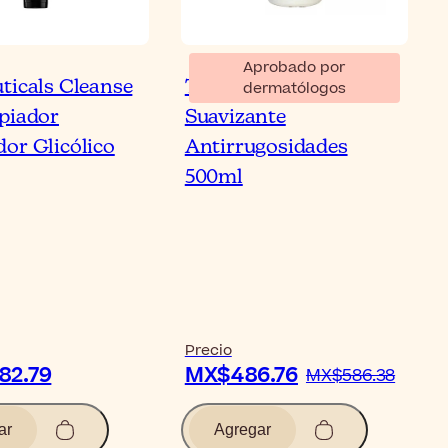
Aprobado por
ticals Cleanse
Topicrem UR-10 Crema
dermatólogos
piador
Suavizante
or Glicólico
Antirrugosidades
500ml
Precio
82.79
MX$486.76
MX$586.38
ar
Agregar