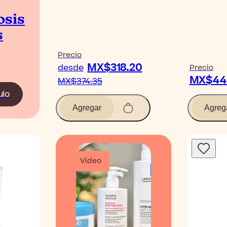
osis
s
Precio
MX$318.20
desde
Precio
MX$44
MX$374.35
ulo
Agregar
Agreg
Video