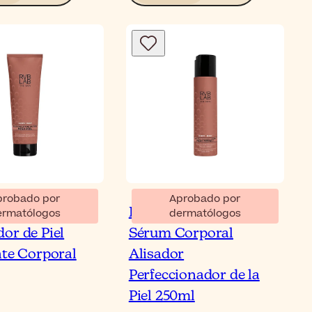
probado por
Aprobado por
B Meso Peel
RVB LAB Meso Perfect
ermatólogos
dermatólogos
or de Piel
Sérum Corporal
nte Corporal
Alisador
Perfeccionador de la
Piel 250ml