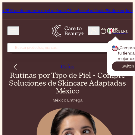
nto en el artículo Off sobre el artículo Bioderma, la marca del mes
MX
MXN MX$
¿Compra
tu tienda
mejor ex
Guías
Switch
Rutinas por Tipo de Piel - Compre
Soluciones de Skincare Adaptadas
México
México Entrega