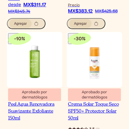
MX$311.17
desde
Precio
MX$383.12
MX$425.68
MX$345.74
Agregar
Agregar
-
10
%
-
30
%
Aprobado por
Aprobado por
dermatólogos
dermatólogos
SVR Sebiaclear Micro-
Eucerin Oil Control Gel-
Peel Agua Renovadora
Crema Solar Toque Seco
Suavizante Exfoliante
SPF50+ Protector Solar
150ml
50ml