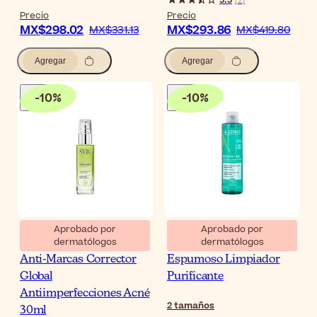
3.5
(
2
)
Precio
Precio
MX$298.02
MX$293.86
MX$331.13
MX$419.80
Agregar
Agregar
-
10
%
-
10
%
Aprobado por
Aprobado por
dermatólogos
dermatólogos
SVR Sebiaclear Sérum
A-Derma Biology AC Gel
Anti-Marcas Corrector
Espumoso Limpiador
Global
Purificante
Antiimperfecciones Acné
2
tamaños
30ml