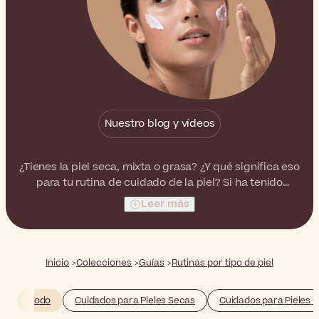
Nuestro blog y vídeos
¿Tienes la piel seca, mixta o grasa? ¿Y qué significa eso
para tu rutina de cuidado de la piel? Si ha tenido
problemas con estas preguntas en el pasado, estamos
Leer más
aquí para ayudarlo.
Inicio
Colecciones
Guías
Rutinas por tipo de piel
Todo
Cuidados para Pieles Secas
Cuidados para Pieles 