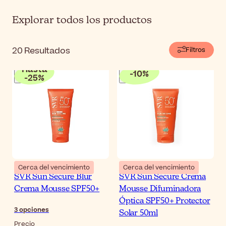
Explorar todos los productos
20
Resultados
Filtros
Hasta
-
10
%
-
25
%
Cerca del vencimiento
Cerca del vencimiento
SVR Sun Secure Blur
SVR Sun Secure Crema
Crema Mousse SPF50+
Mousse Difuminadora
Óptica SPF50+ Protector
3
opciones
Solar 50ml
Precio