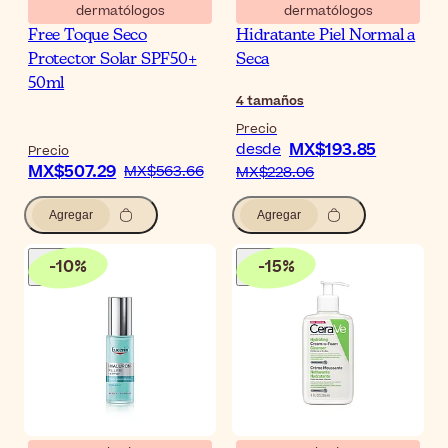
dermatólogos
dermatólogos
Heliocare 360º Gel Oil-
CeraVe Limpiador
Free Toque Seco
Hidratante Piel Normal a
Protector Solar SPF50+
Seca
50ml
4
tamaños
Precio
MX$193.85
desde
Precio
MX$507.29
MX$563.66
MX$228.06
Agregar
Agregar
-
10
%
-
15
%