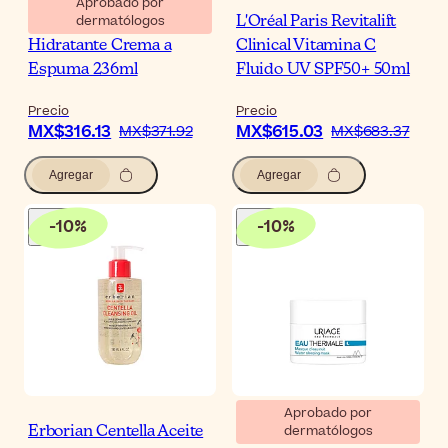
Aprobado por
dermatólogos
CeraVe Limpiador
L'Oréal Paris Revitalift
Hidratante Crema a
Clinical Vitamina C
Espuma 236ml
Fluido UV SPF50+ 50ml
Precio
Precio
MX$316.13
MX$615.03
MX$371.92
MX$683.37
Agregar
Agregar
-
10
%
-
10
%
Aprobado por
dermatólogos
Erborian Centella Aceite
Uriage Eau Thermale