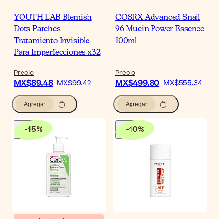
YOUTH LAB Blemish
COSRX Advanced Snail
Dots Parches
96 Mucin Power Essence
Tratamiento Invisible
100ml
Para Imperfecciones x32
Precio
Precio
MX$89.48
MX$499.80
MX$99.42
MX$555.34
Agregar
Agregar
-
15
%
-
10
%