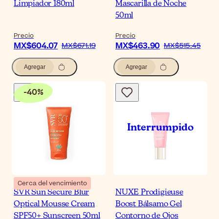
Limpiador 180ml
Mascarilla de Noche
50ml
Precio
Precio
MX$604.07
MX$463.90
MX$671.19
MX$515.45
Agregar
Agregar
-
40
%
Cerca del vencimiento
SVR Sun Secure Blur
NUXE Prodigieuse
Optical Mousse Cream
Boost Bálsamo Gel
SPF50+ Sunscreen 50ml
Contorno de Ojos