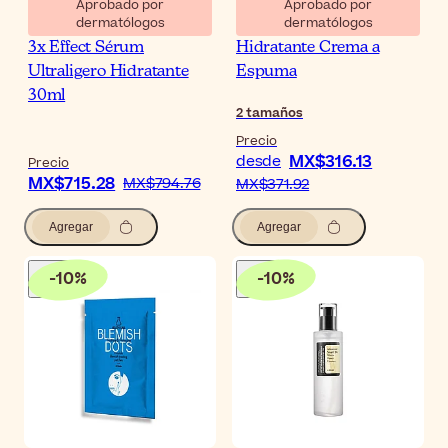
Aprobado por
Aprobado por
dermatólogos
dermatólogos
Eucerin Hyaluron-Filler
CeraVe Limpiador
3x Effect Sérum
Hidratante Crema a
Ultraligero Hidratante
Espuma
30ml
2
tamaños
Precio
MX$316.13
desde
Precio
MX$715.28
MX$794.76
MX$371.92
Agregar
Agregar
-
10
%
-
10
%