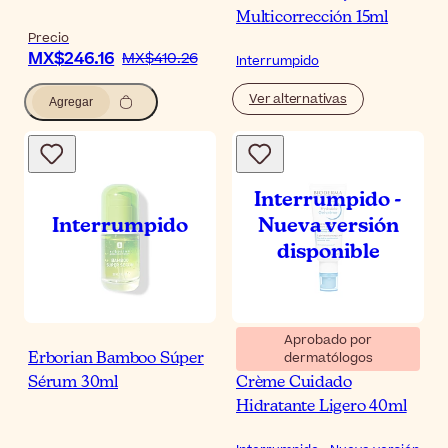
Multicorrección 15ml
Precio
MX$246.16
MX$410.26
Interrumpido
Ver alternativas
Agregar
Aprobado por
dermatólogos
Erborian Bamboo Súper
Bioderma Hydrabio Gel-
Sérum 30ml
Crème Cuidado
Hidratante Ligero 40ml