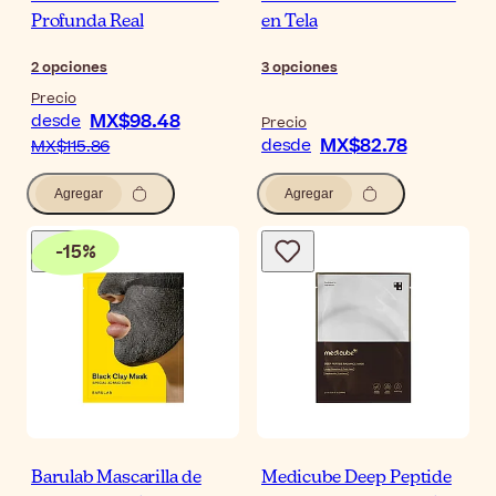
Profunda Real
en Tela
2
opciones
3
opciones
Precio
MX$98.48
desde
Precio
MX$82.78
desde
MX$115.86
Agregar
Agregar
-
15
%
Barulab Mascarilla de
Medicube Deep Peptide