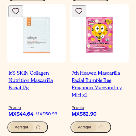
It'S SKIN Collagen
7th Heaven Mascarilla
Nutrition Mascarilla
Facial Bumble Bee
Facial 17g
Fragancia Manzanilla y
Miel x1
Precio
Precio
MX$44.64
MX$62.90
MX$50.93
Agregar
Agregar