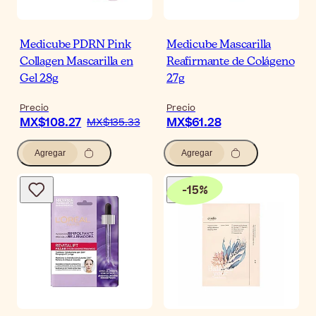
Medicube PDRN Pink
Medicube Mascarilla
Collagen Mascarilla en
Reafirmante de Colágeno
Gel 28g
27g
Precio
Precio
MX$108.27
MX$61.28
MX$135.33
Agregar
Agregar
-
15
%