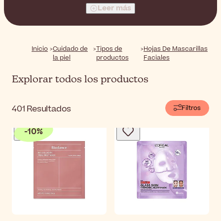
amantes de la piel que brindarán resultados en
Leer más
minutos. Nuestra selección cuenta con una amplia
variedad de mascarillas con diferente ingrediente
activo para atender diferentes necesidades.
Inicio
Cuidado de
Tipos de
Hojas De Mascarillas
la piel
productos
Faciales
Explorar todos los productos
401
Resultados
Filtros
-
10
%