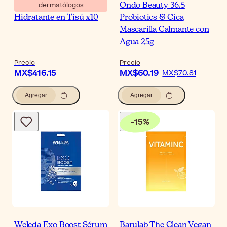
dermatólogos
Martiderm Mascarilla
Ondo Beauty 36.5
Hidratante en Tisú x10
Probiotics & Cica
Mascarilla Calmante con
Agua 25g
Precio
Precio
MX$416.15
MX$60.19
MX$70.81
Agregar
Agregar
-
15
%
Weleda Exo Boost Sérum
Barulab The Clean Vegan