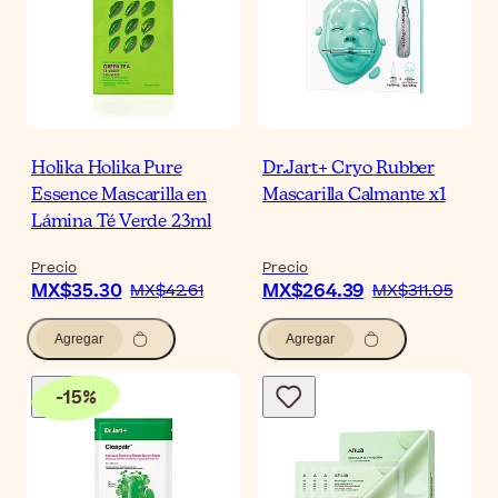
Holika Holika Pure
Dr.Jart+ Cryo Rubber
Essence Mascarilla en
Mascarilla Calmante x1
Lámina Té Verde 23ml
Precio
Precio
MX$35.30
MX$264.39
MX$42.61
MX$311.05
Agregar
Agregar
-
15
%