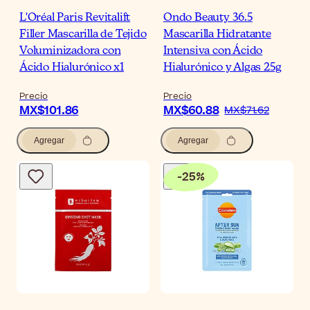
L'Oréal Paris Revitalift
Ondo Beauty 36.5
Filler Mascarilla de Tejido
Mascarilla Hidratante
Voluminizadora con
Intensiva con Ácido
Ácido Hialurónico x1
Hialurónico y Algas 25g
Precio
Precio
MX$101.86
MX$60.88
MX$71.62
Agregar
Agregar
-
25
%