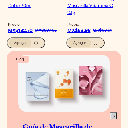
Doble 30ml
Mascarilla Vitamina C
23g
Precio
Precio
MX$132.70
MX$53.98
MX$997.66
MX$63.51
Agregar
Agregar
Blog
Guía de Mascarilla de