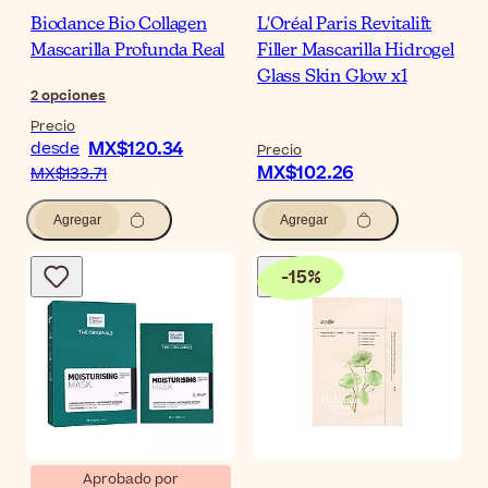
Biodance Bio Collagen
L'Oréal Paris Revitalift
Mascarilla Profunda Real
Filler Mascarilla Hidrogel
Glass Skin Glow x1
2
opciones
Precio
MX$120.34
desde
Precio
MX$102.26
MX$133.71
Agregar
Agregar
-
15
%
Aprobado por