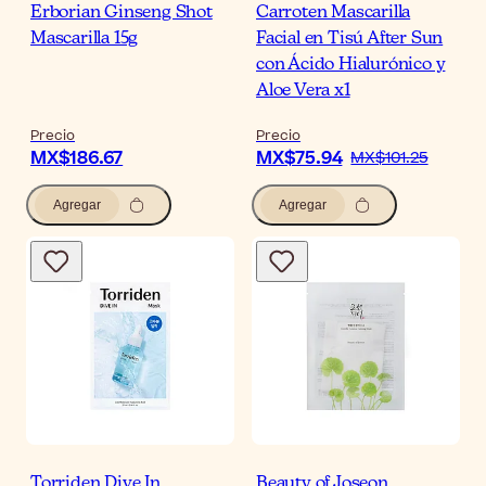
Erborian Ginseng Shot
Carroten Mascarilla
Mascarilla 15g
Facial en Tisú After Sun
con Ácido Hialurónico y
Aloe Vera x1
Precio
Precio
MX$186.67
MX$75.94
MX$101.25
Agregar
Agregar
Torriden Dive In
Beauty of Joseon