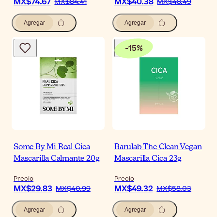
MX$74.67
MX$40.38
MX$84.41
MX$48.49
Agregar
Agregar
-
15
%
Some By Mi Real Cica
Barulab The Clean Vegan
Mascarilla Calmante 20g
Mascarilla Cica 23g
Precio
Precio
MX$29.83
MX$49.32
MX$40.99
MX$58.03
Agregar
Agregar