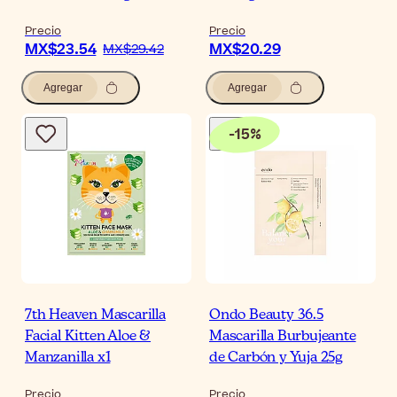
Precio
Precio
MX$23.54
MX$20.29
MX$29.42
Agregar
Agregar
-
15
%
7th Heaven Mascarilla
Ondo Beauty 36.5
Facial Kitten Aloe &
Mascarilla Burbujeante
Manzanilla x1
de Carbón y Yuja 25g
Precio
Precio