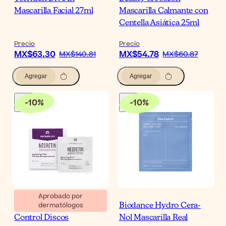
Mascarilla Facial 27ml
Mascarilla Calmante con
Centella Asiática 25ml
Precio
Precio
MX$63.30
MX$54.78
MX$140.81
MX$60.87
Agregar
Agregar
-
10
%
-
10
%
Aprobado por
dermatólogos
Neoretin Discrom
Biodance Hydro Cera-
Control Discos
Nol Mascarilla Real