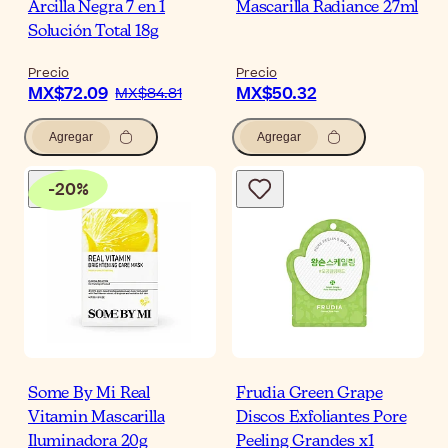
Arcilla Negra 7 en 1
Mascarilla Radiance 27ml
Solución Total 18g
Precio
Precio
MX$72.09
MX$50.32
MX$84.81
Agregar
Agregar
-
20
%
Some By Mi Real
Frudia Green Grape
Vitamin Mascarilla
Discos Exfoliantes Pore
Iluminadora 20g
Peeling Grandes x1