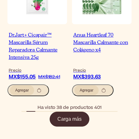
Dr.Jart+ Cicapair™
Anua Heartleaf 70
Mascarilla Sérum
Mascarilla Calmante con
Reparadora Calmante
Colágeno x4
Intensiva 25g
Precio
Precio
MX$155.05
MX$393.63
MX$182.41
Agregar
Agregar
Ha visto 38 de productos 401
Carga más