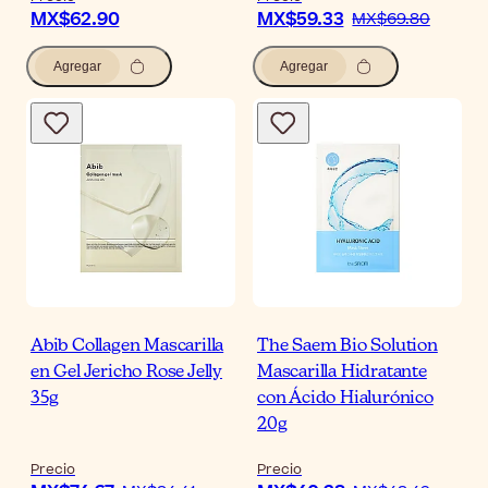
MX$62.90
MX$59.33
MX$69.80
Agregar
Agregar
Abib Collagen Mascarilla
The Saem Bio Solution
en Gel Jericho Rose Jelly
Mascarilla Hidratante
35g
con Ácido Hialurónico
20g
Precio
Precio