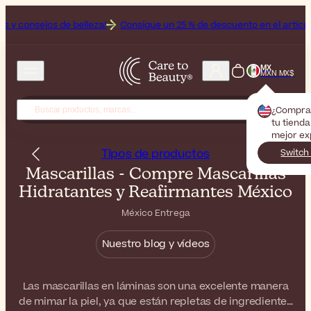
 belleza!
Consigue un 25 % de descuento en el artículo Off sobre el a
MX
MXN MX$
¿Compra
tu tienda
mejor ex
Tipos de productos
Switch
Mascarillas - Compre Mascarillas
Hidratantes y Reafirmantes México
México Entrega
Nuestro blog y vídeos
Las mascarillas en láminas son una excelente manera
de mimar la piel, ya que están repletas de ingredientes