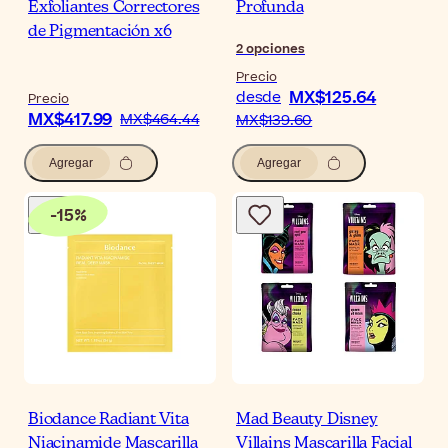
Exfoliantes Correctores
Profunda
de Pigmentación x6
2
opciones
Precio
MX$125.64
desde
Precio
MX$417.99
MX$464.44
MX$139.60
Agregar
Agregar
-
15
%
Biodance Radiant Vita
Mad Beauty Disney
Niacinamide Mascarilla
Villains Mascarilla Facial