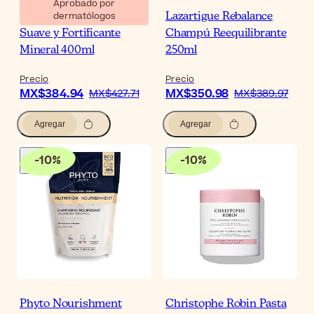
Aprobado por
dermatólogos
Vichy Dercos Champú
Lazartigue Rebalance
Suave y Fortificante
Champú Reequilibrante
Mineral 400ml
250ml
Precio
Precio
MX$384.94
MX$350.98
MX$427.71
MX$389.97
Agregar
Agregar
-
10
%
-
10
%
Phyto Nourishment
Christophe Robin Pasta