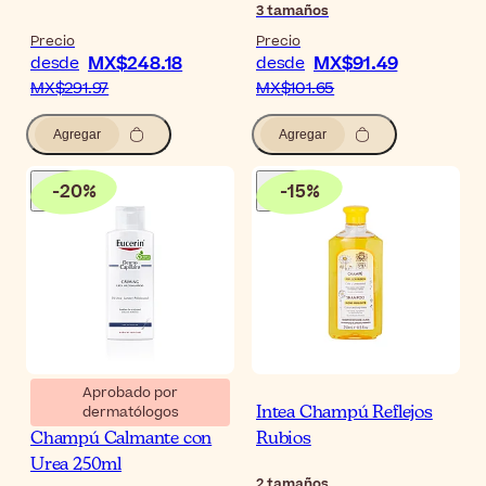
3
tamaños
Precio
Precio
MX$248.18
MX$91.49
desde
desde
MX$291.97
MX$101.65
Agregar
Agregar
-
20
%
-
15
%
Aprobado por
dermatólogos
Eucerin DermoCapillaire
Intea Champú Reflejos
Champú Calmante con
Rubios
Urea 250ml
2
tamaños