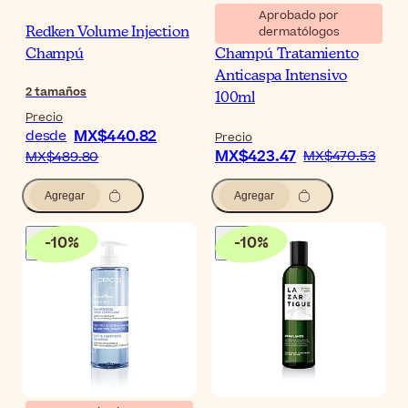
Aprobado por
dermatólogos
Redken Volume Injection
Ducray Kelual DS
Champú
Champú Tratamiento
Anticaspa Intensivo
2
tamaños
100ml
Precio
MX$440.82
desde
Precio
MX$423.47
MX$470.53
MX$489.80
Agregar
Agregar
-
10
%
-
10
%