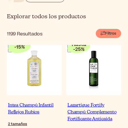
Explorar todos los productos
1199
Resultados
Filtros
Hasta
-
15
%
-
25
%
Intea Champú Infantil
Lazartigue Fortify
Reflejos Rubios
Champú Complemento
Fortificante Anticaída
2
tamaños