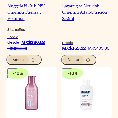
Nuggela & Sulé Nº 1
Lazartigue Nourish
Champú Fuerza y
Champú Alta Nutrición
Volumen
250ml
3
tamaños
Precio
MX$230.68
desde
Precio
MX$365.22
MX$405.80
MX$256.31
Agregar
Agregar
-
10
%
-
10
%