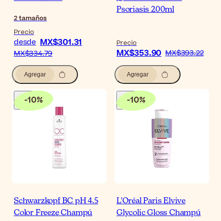
Psoriasis 200ml
2
tamaños
Precio
MX$301.31
desde
Precio
MX$353.90
MX$393.22
MX$334.79
Agregar
Agregar
-
10
%
-
10
%
Schwarzkopf BC pH 4.5
L'Oréal Paris Elvive
Color Freeze Champú
Glycolic Gloss Champú