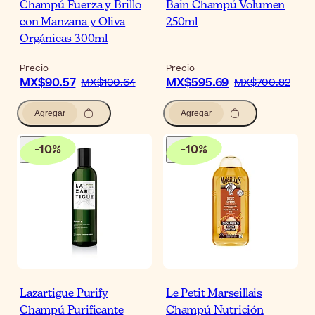
Champú Fuerza y Brillo
Bain Champú Volumen
con Manzana y Oliva
250ml
Orgánicas 300ml
Precio
Precio
MX$90.57
MX$595.69
MX$100.64
MX$700.82
Agregar
Agregar
-
10
%
-
10
%
Lazartigue Purify
Le Petit Marseillais
Champú Purificante
Champú Nutrición