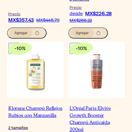
Precio
MX$226.28
desde
Precio
MX$357.43
MX$446.79
MX$266.22
Agregar
Agregar
-
10
%
-
10
%
Klorane Champú Reflejos
L'Oréal Paris Elvive
Rubios con Manzanilla
Growth Booster
Champú Anticaída
2
tamaños
200ml