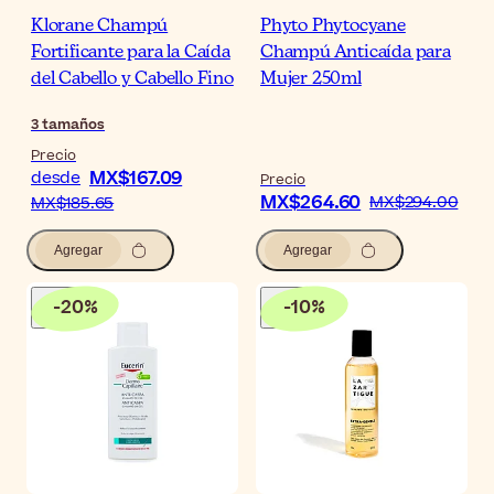
Klorane Champú
Phyto Phytocyane
Fortificante para la Caída
Champú Anticaída para
del Cabello y Cabello Fino
Mujer 250ml
3
tamaños
Precio
MX$167.09
desde
Precio
MX$264.60
MX$294.00
MX$185.65
Agregar
Agregar
-
20
%
-
10
%