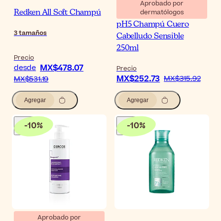
Aprobado por
dermatólogos
Redken All Soft Champú
Eucerin DermoCapillaire
pH5 Champú Cuero
3
tamaños
Cabelludo Sensible
250ml
Precio
MX$478.07
desde
Precio
MX$252.73
MX$315.92
MX$531.19
Agregar
Agregar
-
10
%
-
10
%
Aprobado por