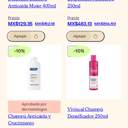
Anticaída Mujer 400ml
250ml
Precio
Precio
MX$129.35
MX$463.13
MX$152.18
MX$514.59
Agregar
Agregar
-
10
%
-
10
%
Aprobado por
dermatólogos
Ducray Anaphase
Viviscal Champú
Champú Anticaída y
Densificador 250ml
Crecimiento