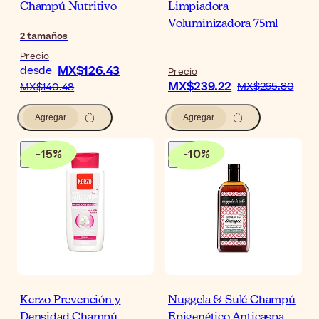
Champú Nutritivo
Limpiadora
Voluminizadora 75ml
2
tamaños
Precio
MX$126.43
desde
Precio
MX$239.22
MX$265.80
MX$140.48
Agregar
Agregar
-
15
%
-
10
%
Kerzo Prevención y
Nuggela & Sulé Champú
Densidad Champú
Epigenético Anticaspa