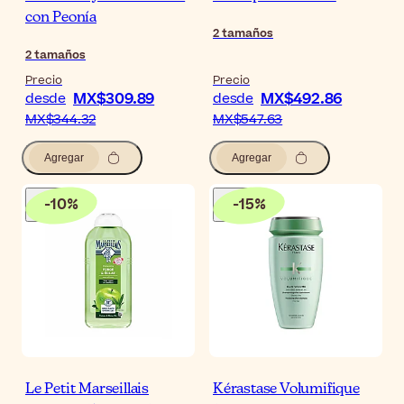
con Peonía
2
tamaños
2
tamaños
Precio
Precio
MX$309.89
MX$492.86
desde
desde
MX$344.32
MX$547.63
Agregar
Agregar
-
10
%
-
15
%
Le Petit Marseillais
Kérastase Volumifique