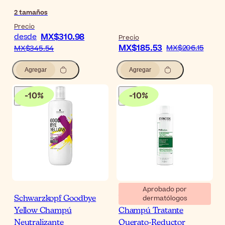
2
tamaños
Precio
MX$310.98
desde
Precio
MX$185.53
MX$206.15
MX$345.54
Agregar
Agregar
-
10
%
-
10
%
Aprobado por
dermatólogos
Schwarzkopf Goodbye
Vichy Dercos PSOlution
Yellow Champú
Champú Tratante
Neutralizante
Querato-Reductor