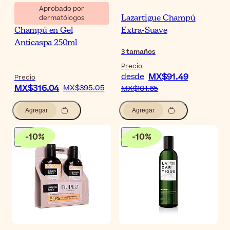
Aprobado por
dermatólogos
Eucerin DermoCapillaire
Lazartigue Champú
Champú en Gel
Extra-Suave
Anticaspa 250ml
3
tamaños
Precio
MX$91.49
desde
Precio
MX$316.04
MX$395.05
MX$101.65
Agregar
Agregar
-
10
%
-
10
%