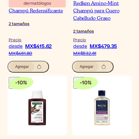
dermatólogos
Vichy Dercos Neogenic
Redken Amino-Mint
Champú Redensificante
Champú para Cuero
Cabelludo Graso
2
tamaños
2
tamaños
Precio
Precio
MX$415.62
MX$479.35
desde
desde
MX$461.80
MX$532.61
Agregar
Agregar
-
10
%
-
10
%