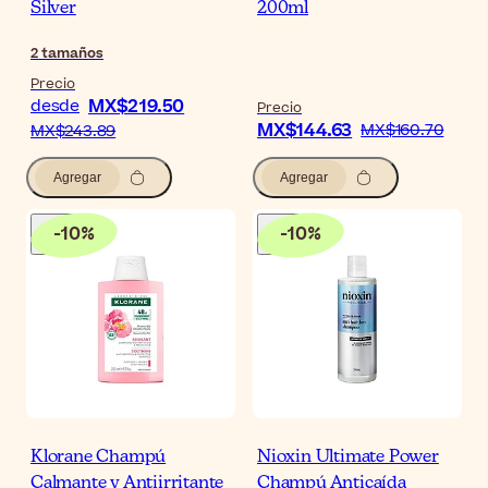
Silver
200ml
2
tamaños
Precio
MX$219.50
desde
Precio
MX$144.63
MX$160.70
MX$243.89
Agregar
Agregar
-
10
%
-
10
%
Klorane Champú
Nioxin Ultimate Power
Calmante y Antiirritante
Champú Anticaída