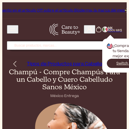
 Off sobre el artículo Bioderma, la marca del mes
Fin de semana de b
MX
MXN MX$
¿Compra
tu tienda
mejor ex
Tipos de Productos para Cabello
Switch
Champú - Compre Champús Para
un Cabello y Cuero Cabelludo
Sanos México
México Entrega