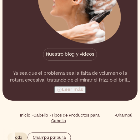
Nuestro blog y vídeos
Ya sea que el problema sea la falta de volumen o la
rotura excesiva, tratando de eliminar el frizz o el brillo
graso, nuestra amplia selección de champús tiene los
Leer más
productos adecuados para satisfacer todas las
necesidades y preocupaciones del cabello.
Inicio
Cabello
Tipos de Productos para
Champú
Cabello
Todo
Champú púrpura