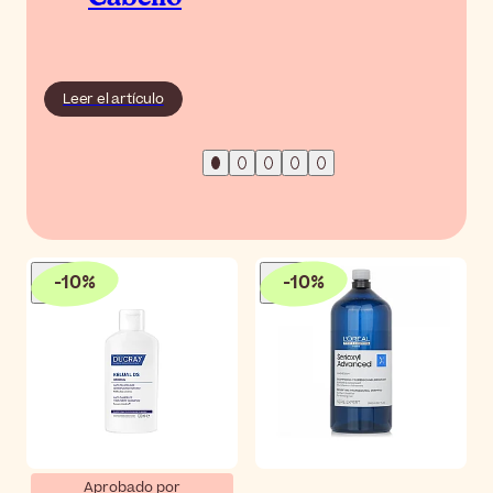
Leer el artículo
-
10
%
-
10
%
Aprobado por