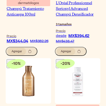
dermatólogos
Ducray Kelual DS
L'Oréal Professionnel
Champú Tratamiento
Serioxyl Advanced
Anticaspa 100ml
Champú Densificador
3
tamaños
Precio
MX$394.62
desde
Precio
MX$344.04
MX$382.26
MX$438.47
Agregar
Agregar
-
10
%
-
20
%