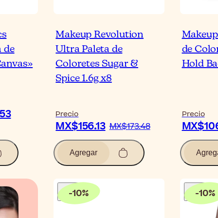
cs
Makeup Revolution
Makeup 
a de
Ultra Paleta de
de Colo
Canvas»
Coloretes Sugar &
Hold Ba
Spice 1.6g x8
53
Precio
Precio
MX$156.13
MX$10
MX$173.48
Agregar
Agreg
-
10
%
-
10
%