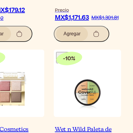
X$179.12
Precio
MX$1,171.63
MX$1,301.81
02
ar
Agregar
-
10
%
 Cosmetics
Wet n Wild Paleta de