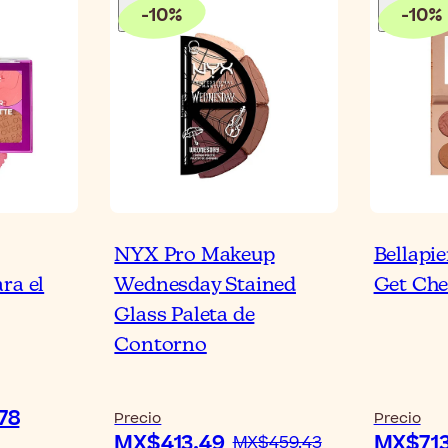
-
10
%
-
10
%
NYX Pro Makeup
Bellapi
ra el
Wednesday Stained
Get Che
Glass Paleta de
Contorno
78
Precio
Precio
MX$413.49
MX$713
MX$459.43