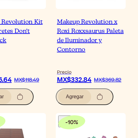
Revolution Kit
Makeup Revolution x
retes Don't
Roxi Roxxsaurus Paleta
ck
de Iluminador y
Contorno
Precio
6.64
MX$332.84
MX$118.49
MX$369.82
ar
Agregar
-
10
%