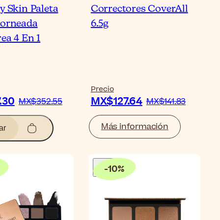
y Skin Paleta
Correctores CoverAll
Horneada
6.5g
ea 4 En 1
Precio
.30
MX$127.64
MX$352.55
MX$141.83
Más información
ar
-
10
%