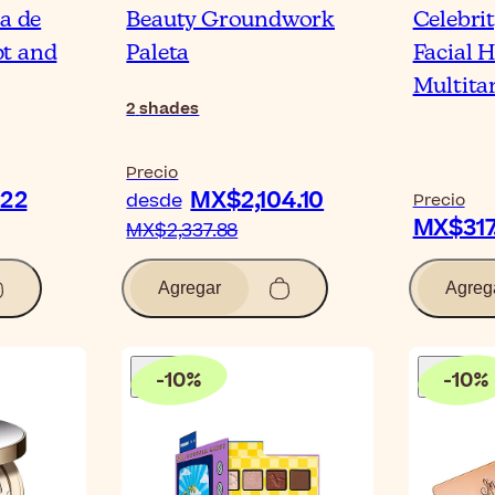
ta de
Beauty Groundwork
Celebrit
t and
Paleta
Facial 
Multitar
2
shades
Precio
22
MX$2,104.10
desde
Precio
MX$317
MX$2,337.88
Agregar
Agreg
-
10
%
-
10
%