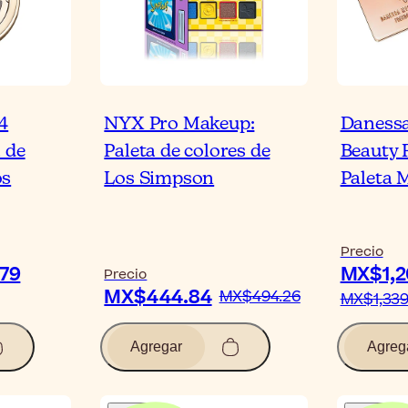
4
NYX Pro Makeup:
Danessa
 de
Paleta de colores de
Beauty 
os
Los Simpson
Paleta 
Precio
79
MX$1,2
Precio
MX$444.84
MX$494.26
MX$1,339
Agregar
Agreg