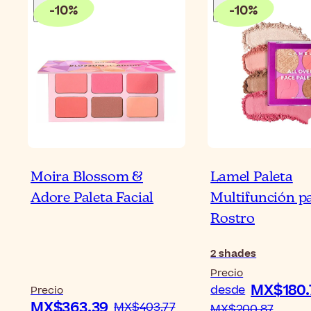
-
10
%
-
10
%
Moira Blossom &
Lamel Paleta
Adore Paleta Facial
Multifunción pa
Rostro
2
shades
Precio
MX$180.
desde
Precio
MX$363.39
MX$403.77
MX$200.87