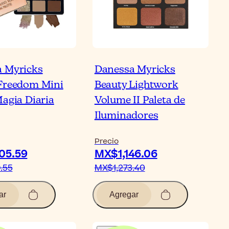
 Myricks
Danessa Myricks
Freedom Mini
Beauty Lightwork
Magia Diaria
Volume II Paleta de
Iluminadores
Precio
05.59
MX$1,146.06
.55
MX$1,273.40
ar
Agregar