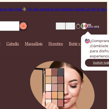
in de semana de belleza: hasta un 50 % de descuento Off en 
MX
MXN MX$
¿Compran
r
Cabello
Maquillaje
Hombre
Bebé y mamá
¡Cámbiate 
para disfr
experienci
Switch to
U