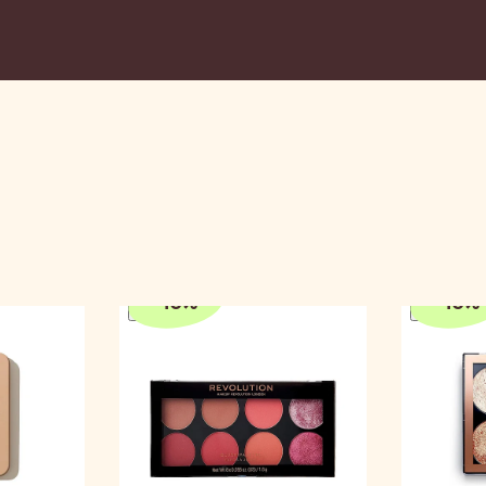
-
10
%
-
10
%