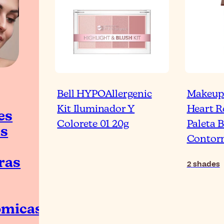
Bell HYPOAllergenic
Makeup 
Kit Iluminador Y
Heart R
es
Colorete 01 20g
Paleta 
as
Contorn
ras
2
shades
ómicas