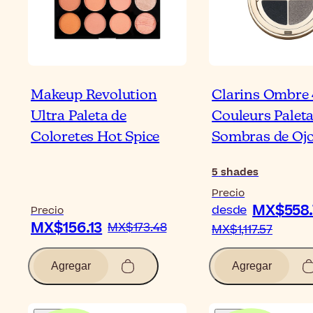
Makeup Revolution
Clarins Ombre 
Ultra Paleta de
Couleurs Paleta
Coloretes Hot Spice
Sombras de Oj
5
shades
Precio
MX$558.
desde
Precio
MX$156.13
MX$173.48
MX$1,117.57
Agregar
Agregar