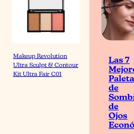
Makeup Revolution
Las 7
Ultra Sculpt & Contour
Mejor
Kit Ultra Fair C01
Palet
de
Somb
de
Ojos
Econ