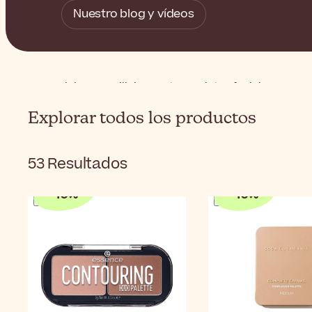
Nuestro blog y vídeos
Inicio
Maquillaje
Rostro
Paletas faciales
Explorar todos los productos
53
Resultados
-
10
%
-
10
%