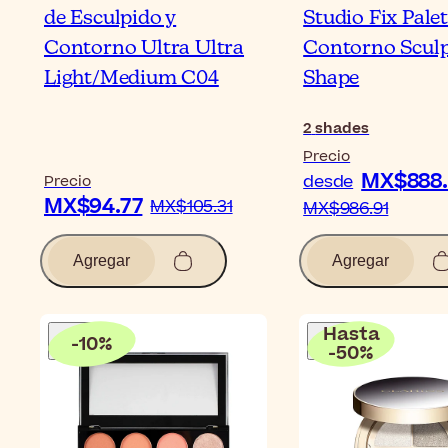
de Esculpido y
Studio Fix Pale
Contorno Ultra Ultra
Contorno Sculp
Light/Medium C04
Shape
2
shades
Precio
MX$888.
desde
Precio
MX$94.77
MX$105.31
MX$986.91
Agregar
Agregar
Hasta
-
10
%
-
50
%