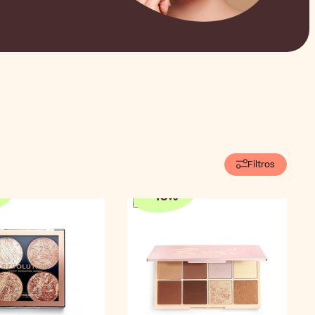
Filtros
-
10
%