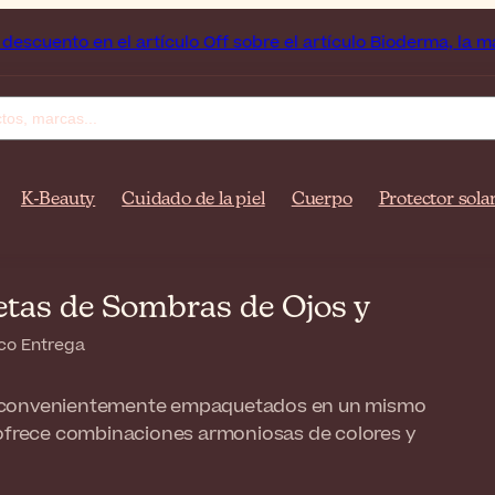
rtículo Off sobre el artículo Bioderma, la marca del mes
F
K-Beauty
Cuidado de la piel
Cuerpo
Protector sola
letas de Sombras de Ojos y
co Entrega
s convenientemente empaquetados en un mismo
 ofrece combinaciones armoniosas de colores y