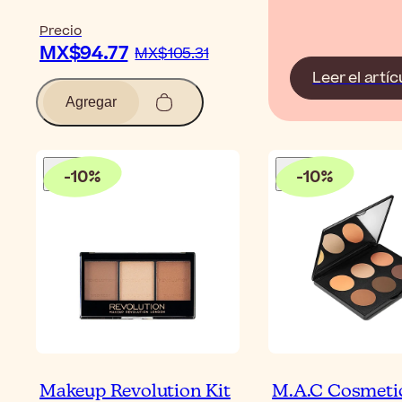
Precio
MX$94.77
MX$105.31
Leer el artíc
Agregar
-
10
%
-
10
%
Makeup Revolution Kit
M.A.C Cosmeti