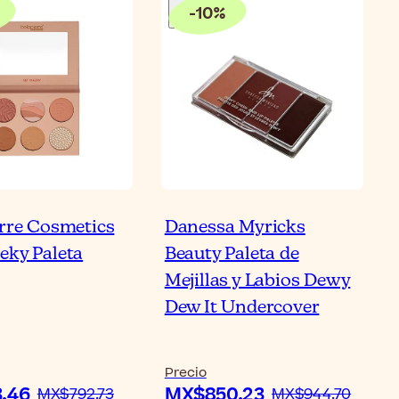
-
10
%
erre Cosmetics
Danessa Myricks
eky Paleta
Beauty Paleta de
Mejillas y Labios Dewy
Dew It Undercover
Precio
.46
MX$850.23
MX$792.73
MX$944.70