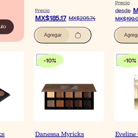
Precio
M
desde
Precio
MX$185.17
MX$205.74
MX$199.
ulo
Agregar
Agreg
-
10
%
-
10
%
cs
Danessa Myricks
Eveline