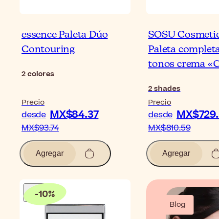
essence Paleta Dúo
SOSU Cosmeti
Contouring
Paleta complet
tonos crema «
2
colores
2
shades
Precio
Precio
MX$84.37
MX$729.
desde
desde
MX$93.74
MX$810.59
Agregar
Agregar
-
10
%
Blog