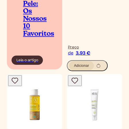
Pele:
Os
Nossos
10
Favoritos
Preço
3,93 €
de
Leia o artigo
Adicionar