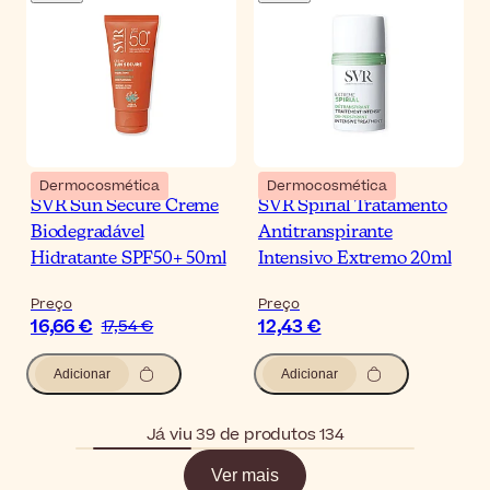
Dermocosmética
Dermocosmética
SVR Sun Secure Creme
SVR Spirial Tratamento
Biodegradável
Antitranspirante
Hidratante SPF50+ 50ml
Intensivo Extremo 20ml
Preço
Preço
16,66 €
12,43 €
17,54 €
Adicionar
Adicionar
Já viu 39 de produtos 134
Ver mais