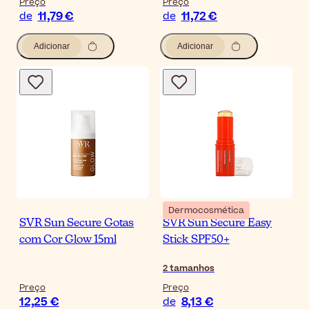
Preço
Preço
11,79 €
11,72 €
de
de
Adicionar
Adicionar
Dermocosmética
SVR Sun Secure Gotas
SVR Sun Secure Easy
com Cor Glow 15ml
Stick SPF50+
2
tamanhos
Preço
Preço
12,25 €
8,13 €
de