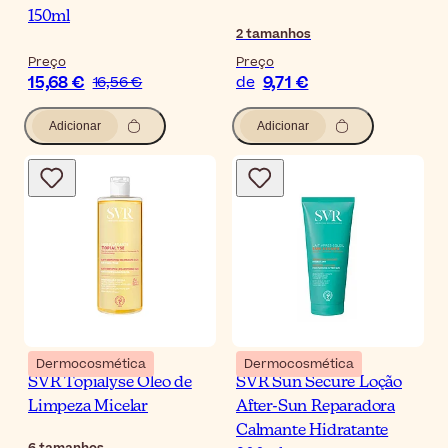
150ml
2
tamanhos
Preço
Preço
15,68 €
9,71 €
16,56 €
de
Adicionar
Adicionar
Dermocosmética
Dermocosmética
SVR Topialyse Óleo de
SVR Sun Secure Loção
Limpeza Micelar
After-Sun Reparadora
Calmante Hidratante
6
tamanhos