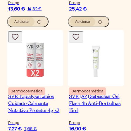
Preço
Preço
13,60 €
25,42 €
14,32 €
Adicionar
Adicionar
Dermocosmética
Dermocosmética
SVR Topialyse Lábios
SVR [AZ] Sebiaclear Gel
Cuidado Calmante
Flash 4h Anti-Borbulhas
Nutritivo Protetor 4g x2
15ml
Preço
Preço
7,27 €
16,90 €
7,66 €