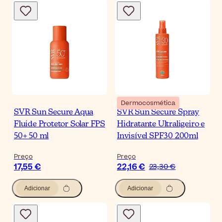
Dermocosmética
SVR Sun Secure Aqua
SVR Sun Secure Spray
Fluide Protetor Solar FPS
Hidratante Ultraligeiro e
50+ 50 ml
Invisível SPF30 200ml
Preço
Preço
17,55 €
22,16 €
23,30 €
Adicionar
Adicionar