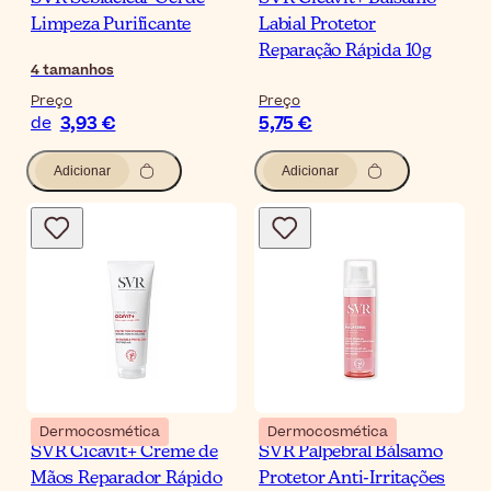
Limpeza Purificante
Labial Protetor
Reparação Rápida 10g
4
tamanhos
Preço
Preço
3,93 €
5,75 €
de
Adicionar
Adicionar
Dermocosmética
Dermocosmética
SVR Cicavit+ Creme de
SVR Palpebral Bálsamo
Mãos Reparador Rápido
Protetor Anti-Irritações