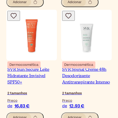
Adicionar
Adicionar
Dermocosmética
Dermocosmética
SVR Sun Secure Leite
SVR Spirial Creme 48h
Hidratante Invisível
Desodorizante
SPF50+
Antitranspirante Intenso
2
tamanhos
2
tamanhos
Preço
Preço
16,83 €
12,93 €
de
de
Adicionar
Adicionar