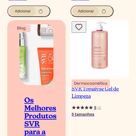
Adicionar
Adicionar
Blog
Dermocosmética
SVR Topialyse Gel de
Limpeza
Os
5
Melhores
(
1
)
5
tamanhos
Produtos
SVR
para a