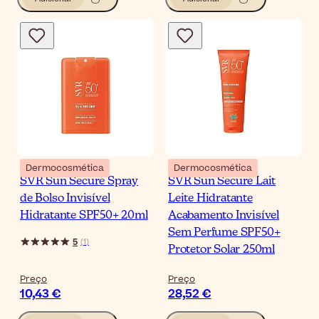
Dermocosmética
Dermocosmética
SVR Sun Secure Spray
SVR Sun Secure Lait
de Bolso Invisível
Leite Hidratante
Hidratante SPF50+ 20ml
Acabamento Invisível
Sem Perfume SPF50+
5
(
1
)
Protetor Solar 250ml
Preço
Preço
10,43 €
28,52 €