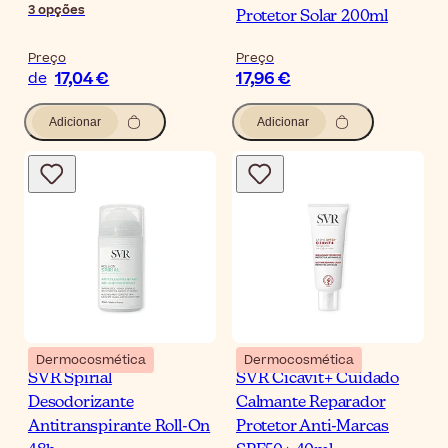
3
opções
Protetor Solar 200ml
Preço
Preço
17,04 €
17,96 €
de
Adicionar
Adicionar
Dermocosmética
Dermocosmética
SVR Spirial
SVR Cicavit+ Cuidado
Desodorizante
Calmante Reparador
Antitranspirante Roll-On
Protetor Anti-Marcas