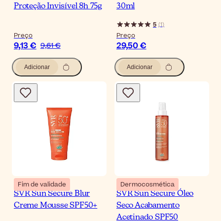
Proteção Invisível 8h 75g
30ml
5
(
1
)
Preço
Preço
9,13 €
29,50 €
9,61 €
Adicionar
Adicionar
Fim de validade
Dermocosmética
SVR Sun Secure Blur
SVR Sun Secure Óleo
Creme Mousse SPF50+
Seco Acabamento
Acetinado SPF50