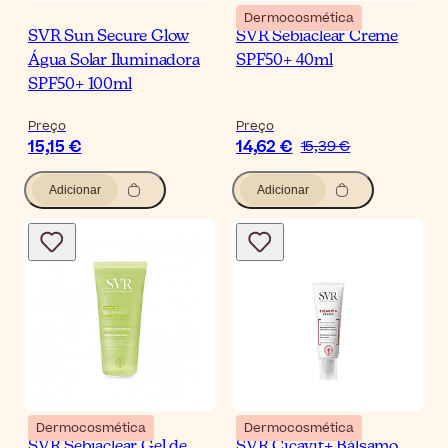
Dermocosmética
SVR Sun Secure Glow
SVR Sebiaclear Creme
Água Solar Iluminadora
SPF50+ 40ml
SPF50+ 100ml
Preço
Preço
15,15 €
14,62 €
15,39 €
Adicionar
Adicionar
Dermocosmética
Dermocosmética
SVR Sebiaclear Gel de
SVR Cicavit+ Bálsamo