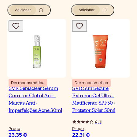
Adicionar
Adicionar
Dermocosmética
Dermocosmética
SVR Sebiaclear Sérum
SVR Sun Secure
Corretor Global Anti-
Extreme Gel Ultra-
Marcas Anti-
Matificante SPF50+
Imperfeições Acne 30ml
Protetor Solar 50ml
4
(
1
)
Preço
Preço
23,35 €
22,31 €