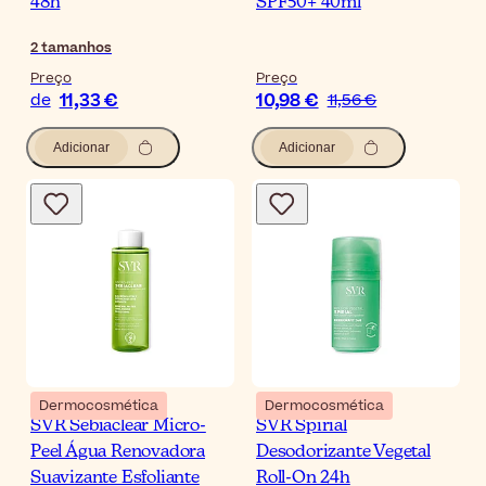
48h
SPF50+ 40ml
2
tamanhos
Preço
Preço
11,33 €
10,98 €
de
11,56 €
Adicionar
Adicionar
Dermocosmética
Dermocosmética
SVR Sebiaclear Micro-
SVR Spirial
Peel Água Renovadora
Desodorizante Vegetal
Suavizante Esfoliante
Roll-On 24h