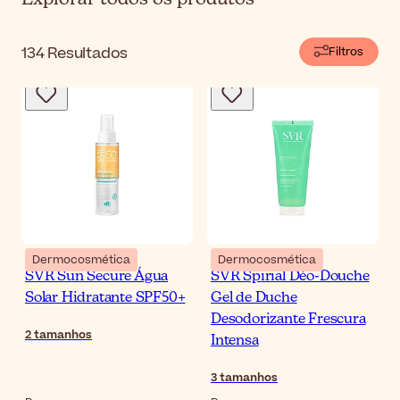
134
Resultados
Filtros
Dermocosmética
Dermocosmética
SVR Sun Secure Água
SVR Spirial Déo-Douche
Solar Hidratante SPF50+
Gel de Duche
Desodorizante Frescura
2
tamanhos
Intensa
3
tamanhos