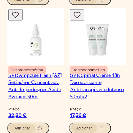
Dermocosmética
Dermocosmética
SVR Ampoule Flash [AZ]
SVR Spirial Creme 48h
Sebiaclear Concentrado
Desodorizante
Anti-Imperfeições Ácido
Antitranspirante Intenso
Azelaico 30ml
50ml x2
Preço
Preço
32,80 €
17,56 €
Adicionar
Adicionar