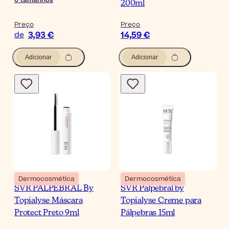
200ml
Preço
Preço
3,93 €
14,59 €
de
Adicionar
Adicionar
Dermocosmética
Dermocosmética
SVR PALPEBRAL By
SVR Palpebral by
Topialyse Máscara
Topialyse Creme para
Protect Preto 9ml
Pálpebras 15ml