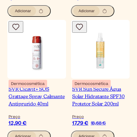
Adicionar
Adicionar
Dermocosmética
Dermocosmética
SVR Cicavit+ SOS
SVR Sun Secure Água
Grattage Spray Calmante
Solar Hidratante SPF30
Antiprurido 40ml
Protetor Solar 200ml
Preço
Preço
12,90 €
17,79 €
18,68 €
Adicionar
Adicionar