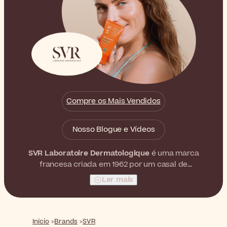
Compre os Mais Vendidos
Nosso Blogue e Vídeos
SVR Laboratoire Dermatologique
é uma marca
francesa criada em 1962 por um casal de
farmacêuticos visionários, Simone e Robert Véret.
Ler mais
Ambos acreditavam que era possível formular produtos
de cuidados de rosto com concentrações
extremamente altas de ingredientes ativos sem afetar
a tolerância da pele. Como resultado, lançaram uma
Início
Brands
SVR