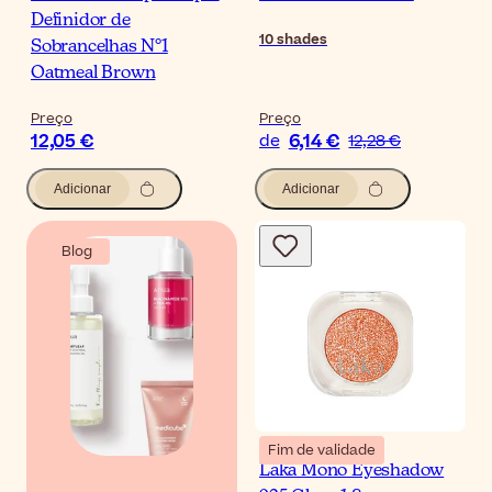
Definidor de
10
shades
Sobrancelhas N°1
Oatmeal Brown
Preço
Preço
12,05 €
6,14 €
de
12,28 €
Adicionar
Adicionar
Blog
Fim de validade
Laka Mono Eyeshadow