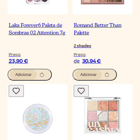
Laka Forever6 Paleta de
Romand Better Than
Sombras 02 Attention 7g
Palette
2
shades
Preço
Preço
23,90 €
30,94 €
de
Adicionar
Adicionar