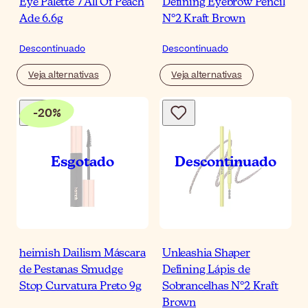
Eye Palette 7 All Of Peach
Defining Eyebrow Pencil
Ade 6.6g
N°2 Kraft Brown
Descontinuado
Descontinuado
Veja alternativas
Veja alternativas
-
20
%
heimish Dailism Máscara
Unleashia Shaper
de Pestanas Smudge
Defining Lápis de
Stop Curvatura Preto 9g
Sobrancelhas N°2 Kraft
Brown