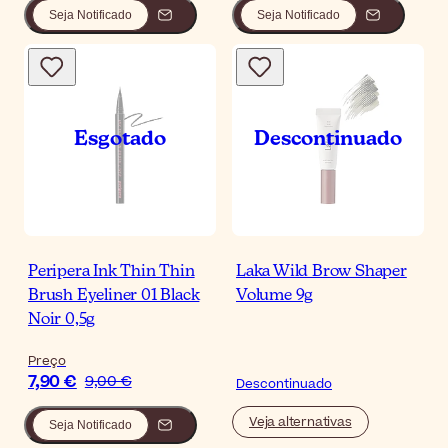
Seja Notificado
Seja Notificado
Peripera Ink Thin Thin
Laka Wild Brow Shaper
Brush Eyeliner 01 Black
Volume 9g
Noir 0,5g
Preço
7,90 €
9,00 €
Descontinuado
Veja alternativas
Seja Notificado