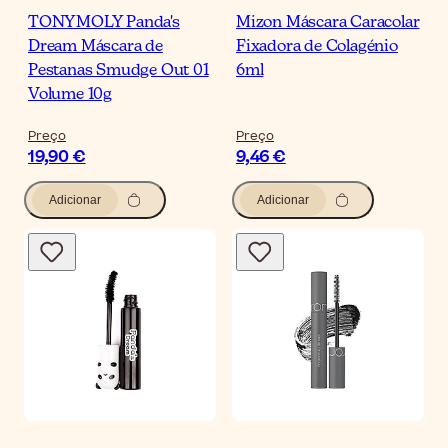
TONYMOLY Panda's
Mizon Máscara Caracolar
Dream Máscara de
Fixadora de Colagénio
Pestanas Smudge Out 01
6ml
Volume 10g
Preço
Preço
19,90 €
9,46 €
Adicionar
Adicionar