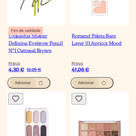
Fim de validade
Unleashia Shaper
Romand Paleta Bare
Defining Eyebrow Pencil
Layer 01 Apricot Mood
N°1 Oatmeal Brown
Preço
Preço
4,30 €
41,06 €
12,25 €
Adicionar
Adicionar