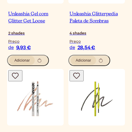
Unleashia Gel com
Unleashia Glitterpedia
Glitter Get Loose
Paleta de Sombras
2
shades
4
shades
Preço
Preço
9,93 €
28,54 €
de
de
Adicionar
Adicionar