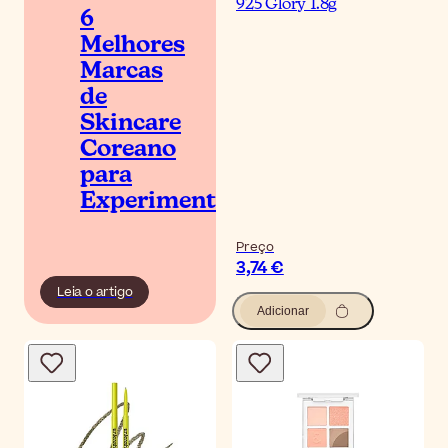
925 Glory 1.8g
6
Melhores
Marcas
de
Skincare
Coreano
para
Experimentar
Preço
3,74 €
Leia o artigo
Adicionar