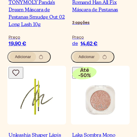
TONYMOLY Panda's
Romand Han All Fix
Dream Máscara de
Máscara de Pestanas
Pestanas Smudge Out 02
3
opções
Long Lash 10g
Preço
Preço
19,90 €
14,62 €
de
Adicionar
Adicionar
Até
-
50
%
Unleashia Shaper Lápis
Laka Sombra Mono