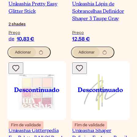
Unleashia Pretty Easy
Unleashia Lápis de
Glitter Stick
Sobrancelhas Definidor
Shaper 3 Taupe Gray
2
shades
Preço
Preço
10,83 €
12,58 €
de
Adicionar
Adicionar
Fim de validade
Fim de validade
Unleashia Glitterpedia
Unleashia Shaper