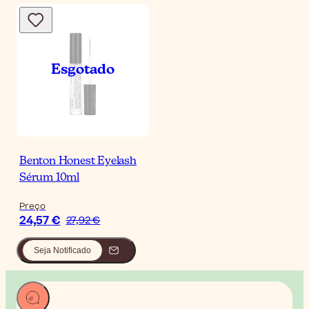
Benton Honest Eyelash
Sérum 10ml
Preço
24,57 €
27,92 €
Seja Notificado