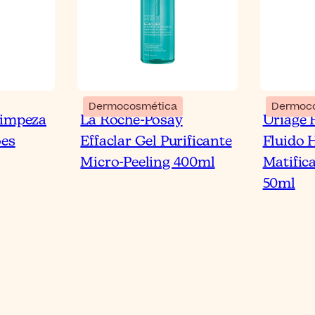
Dermocosmética
Dermoc
Limpeza
La Roche-Posay
Uriage
ões
Effaclar Gel Purificante
Fluido 
Micro-Peeling 400ml
Matific
50ml