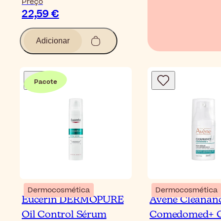
Preço
22,59 €
Adicionar
Pacote
Dermocosmética
Dermocosmética
Eucerin DERMOPURE
Avène Cleanan
Oil Control Sérum
Comedomed+ 