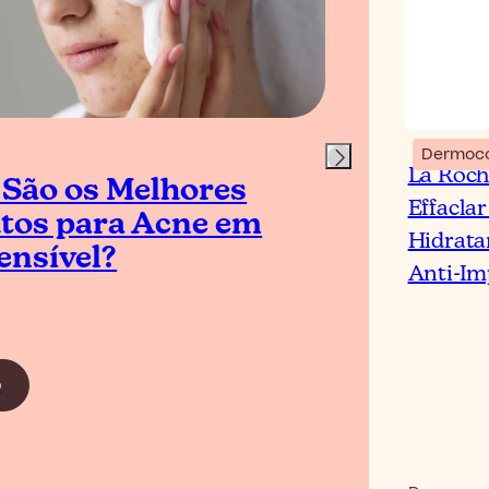
Dermoc
La Roch
 São os Melhores
As 
Effacla
tos para Acne em
Re
Hidrata
ensível?
Pon
Anti-Im
o
Leia o 