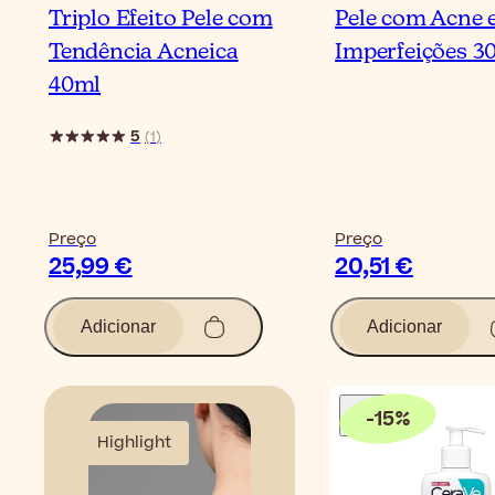
Triplo Efeito Pele com
Pele com Acne 
Tendência Acneica
Imperfeições 3
40ml
5
(
1
)
Preço
Preço
25,99 €
20,51 €
Adicionar
Adicionar
-
15
%
Highlight