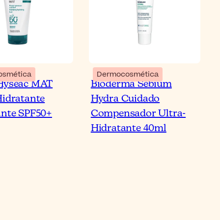
osmética
Dermocosmética
 Hyséac MAT
Bioderma Sébium
Hidratante
Hydra Cuidado
ante SPF50+
Compensador Ultra-
Hidratante 40ml