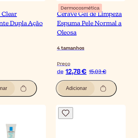
Dermocosmética
 Clear
CeraVe Gel de Limpeza
nte Dupla Ação
Espuma Pele Normal a
Oleosa
4
tamanhos
Preço
12,78 €
de
15,03 €
nar
Adicionar
Bl