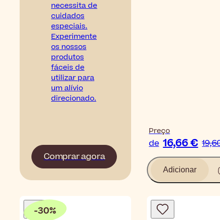
necessita de
cuidados
especiais.
Experimente
os nossos
produtos
fáceis de
utilizar para
um alívio
direcionado.
Preço
16,66 €
de
19,6
Comprar agora
Adicionar
-
30
%