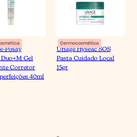
osmética
Dermocosmética
e-Posay
Uriage Hyséac SOS
Tiras para o Nariz
r Duo+M Gel
Pasta Cuidado Local
almente Removem
nte Corretor
15gr
tos Negros?
perfeições 40ml
artigo
Le