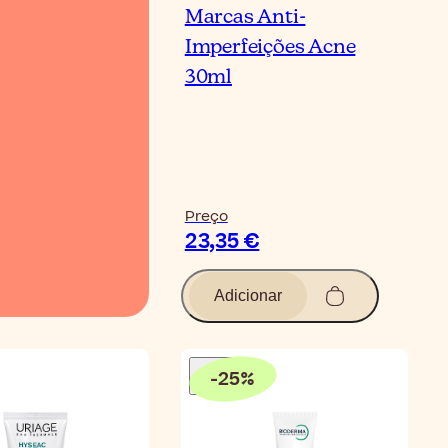
peles com tendên
Marcas Anti-
o acne
Imperfeições Acne
30ml
Ver Vídeo
Preço
23,35 €
Adicionar
-
25
%