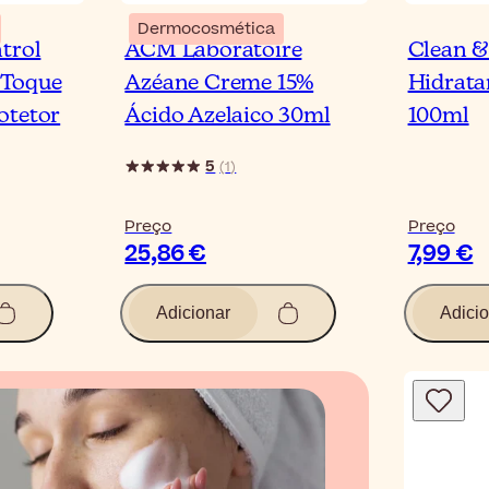
Dermocosmética
trol
ACM Laboratoire
Clean &
 Toque
Azéane Creme 15%
Hidrata
otetor
Ácido Azelaico 30ml
100ml
5
(
1
)
Preço
Preço
25,86 €
7,99 €
Adicionar
Adicio
Blog