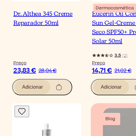
Dermocosmética
Dr. Althea 345 Creme
Eucerin Oil Con
Reparador 50ml
Sun Gel-Creme
Seco SPF50+ Pr
Solar 50ml
3.5
(
2
)
Preço
Preço
23,83 €
14,71 €
28,04 €
21,02 €
Adicionar
Adicionar
Blog