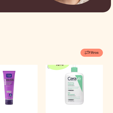
Filtros
-
15
%