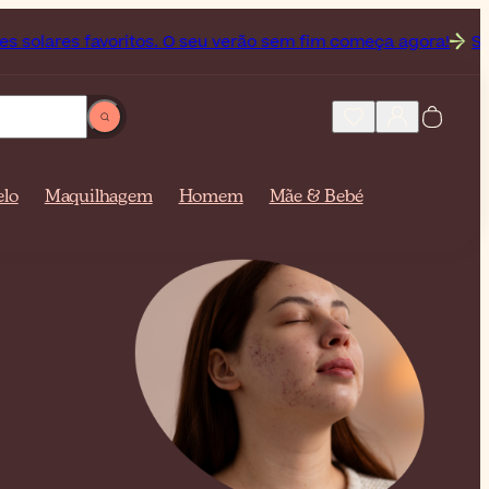
oritos. O seu verão sem fim começa agora!
Subscreva a noss
elo
Maquilhagem
Homem
Mãe & Bebé