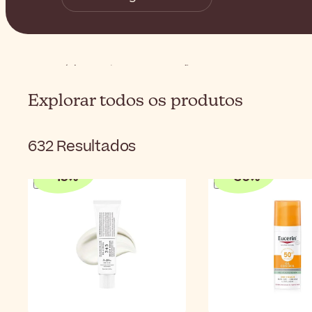
Início
Rosto
Preocupações
Acne
Explorar todos os produtos
632
Resultados
-
15
%
-
30
%