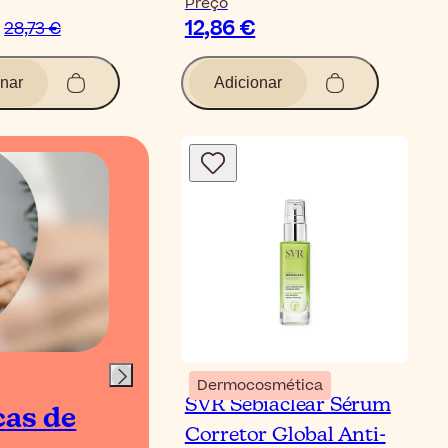
Preço
12,86 €
28,73 €
nar
Adicionar
Vídeo
Dermocosmética
SVR Sebiaclear Sérum
cas de
K-Beauty | Rotin
Corretor Global Anti-