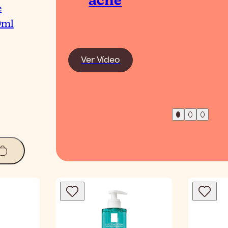
acne
e
0ml
Ver Vídeo