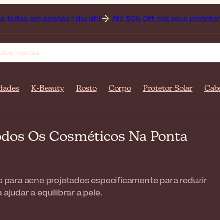
as 1 dia útil!
Até 50% Off nos seus protetores solares fav
dades
K-Beauty
Rosto
Corpo
Protetor Solar
Cab
Todos Os Cosméticos Na Ponta
 para acne projetados especificamente para reduzir
udar a equilibrar a pele.