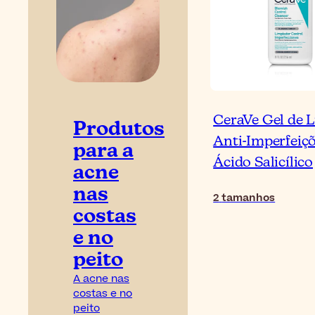
CeraVe Gel de 
Produtos
Anti-Imperfeiç
para a
Ácido Salicílico
acne
nas
2
tamanhos
costas
e no
peito
A acne nas
costas e no
peito