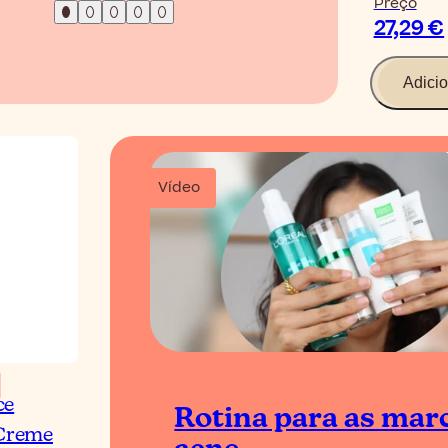
Preço
27,29 €
Adicio
Vídeo
ce
Rotina para as mar
Creme