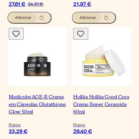
27,61 €
21,97 €
34,51 €
Adicionar
Adicionar
Medicube AGE-R Creme
Holika Holika Good Cera
em Cápsulas Glutathione
Creme Super Ceramida
Glow 50ml
60ml
Preço
Preço
33,29 €
29,40 €