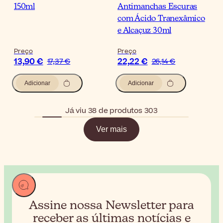
150ml
Antimanchas Escuras
com Ácido Tranexâmico
e Alcaçuz 30ml
Preço
Preço
13,90 €
22,22 €
17,37 €
26,14 €
Adicionar
Adicionar
Já viu 38 de produtos 303
Ver mais
Assine nossa Newsletter para
receber
as últimas notícias e