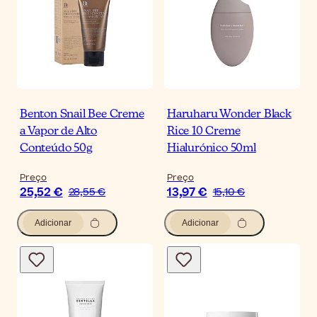
Benton Snail Bee Creme
Haruharu Wonder Black
a Vapor de Alto
Rice 10 Creme
Conteúdo 50g
Hialurónico 50ml
Preço
Preço
25,52 €
13,97 €
28,55 €
15,10 €
Adicionar
Adicionar