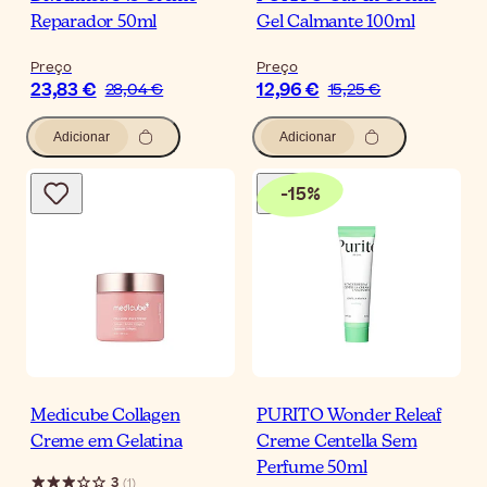
Reparador 50ml
Gel Calmante 100ml
Preço
Preço
23,83 €
12,96 €
28,04 €
15,25 €
Adicionar
Adicionar
-
15
%
Medicube Collagen
PURITO Wonder Releaf
Creme em Gelatina
Creme Centella Sem
Perfume 50ml
3
(
1
)