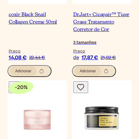
coxir Black Snail
Dr.Jart+ Cicapair™ Tiger
Collagen Creme 50ml
Grass Tratamento
Corretor de Cor
3
tamanhos
Preço
Preço
14,08 €
17,87 €
22,44 €
de
21,02 €
Adicionar
Adicionar
-
20
%