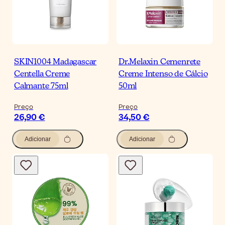
SKIN1004 Madagascar
Dr.Melaxin Cemenrete
Centella Creme
Creme Intenso de Cálcio
Calmante 75ml
50ml
Preço
Preço
26,90 €
34,50 €
Adicionar
Adicionar