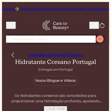
nhe 25% de desconto no Off ao comprar o Bioderma, a Marca do Mês
Cuidados de Pele Coreanos
Hidratante Coreano Portugal
Entregas em Portugal
Nosso Blogue e Vídeos
Os hidratantes coreanos são concebidos para
proporcionar uma hidratação profunda, apoiando
simultaneamente a barreira protetora natural da pele.
Ler mais