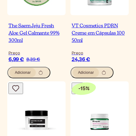
The Saem Jeju Fresh
VT Cosmetics PDRN
Aloe Gel Calmante 99%
Creme em Cápsulas 100
300ml
50ml
Preço
Preço
6,99 €
24,36 €
8,39 €
Adicionar
Adicionar
-
15
%