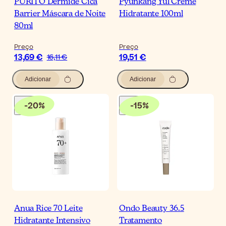
PURITO Dermide Cica
Pyunkang Yul Creme
Barrier Máscara de Noite
Hidratante 100ml
80ml
Preço
Preço
13,69 €
19,51 €
16,11 €
Adicionar
Adicionar
-
20
%
-
15
%
Anua Rice 70 Leite
Ondo Beauty 36.5
Hidratante Intensivo
Tratamento