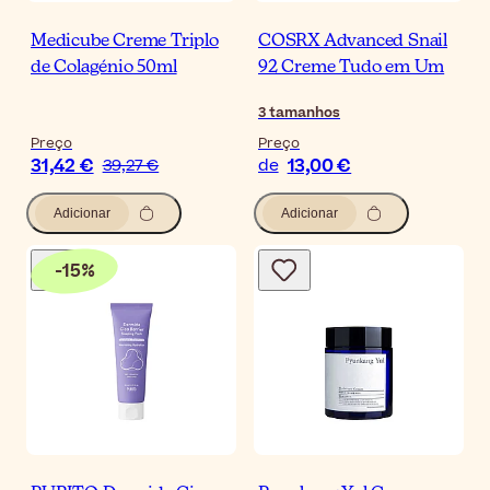
Medicube Creme Triplo
COSRX Advanced Snail
de Colagénio 50ml
92 Creme Tudo em Um
3
tamanhos
Preço
Preço
31,42 €
13,00 €
39,27 €
de
Adicionar
Adicionar
-
15
%