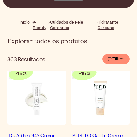
Formulados com ingredientes de ponta e com texturas
inovadoras, estes hidratantes ajudam-na a manter a
sua pele macia, flexível e luminosa dia após dia.
Início
K-
Cuidados de Pele
Hidratante
Beauty
Coreanos
Coreano
Explorar todos os produtos
303
Resultados
Filtros
-
15
%
-
15
%
Dr. Althea 345 Creme
PURITO Oat-In Creme