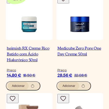
heimish RX Creme Rico
Medicube Zero Pore One
Batido com Ácido
Day Creme 50ml
Hialurónico 50ml
Preço
Preço
14,80 €
28,56 €
18,50 €
32,08 €
Adicionar
Adicionar