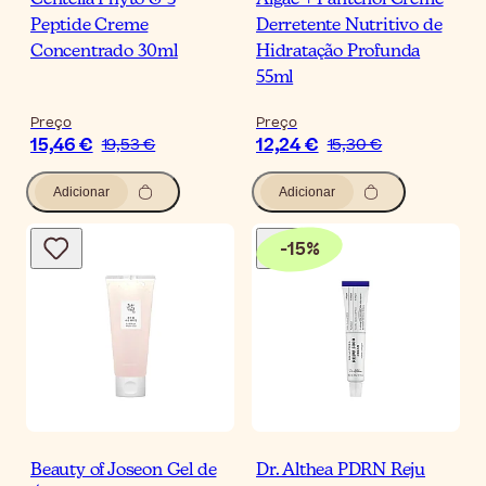
Centella Phyto & 5
Algae + Pantenol Creme
Peptide Creme
Derretente Nutritivo de
Concentrado 30ml
Hidratação Profunda
55ml
Preço
Preço
15,46 €
12,24 €
19,53 €
15,30 €
Adicionar
Adicionar
-
15
%
Beauty of Joseon Gel de
Dr. Althea PDRN Reju