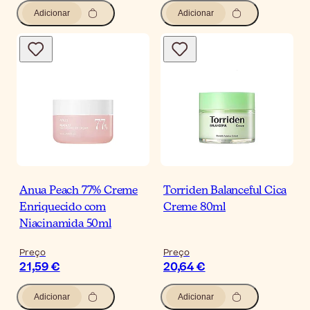
Adicionar
Adicionar
Anua Peach 77% Creme
Torriden Balanceful Cica
Enriquecido com
Creme 80ml
Niacinamida 50ml
Preço
Preço
21,59 €
20,64 €
Adicionar
Adicionar