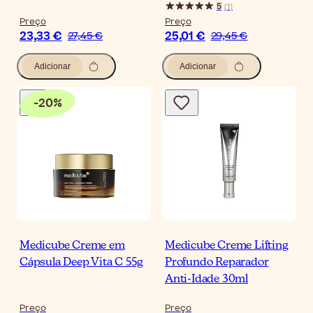
5
(
1
)
Preço
Preço
23,33 €
25,01 €
27,45 €
29,45 €
Adicionar
Adicionar
-
20
%
Medicube Creme em
Medicube Creme Lifting
Cápsula Deep Vita C 55g
Profundo Reparador
Anti-Idade 30ml
Preço
Preço