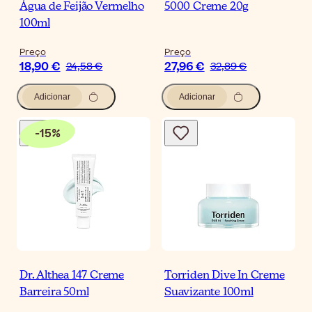
Água de Feijão Vermelho
5000 Creme 20g
100ml
Preço
Preço
18,90 €
27,96 €
24,58 €
32,89 €
Adicionar
Adicionar
-
15
%
Dr. Althea 147 Creme
Torriden Dive In Creme
Barreira 50ml
Suavizante 100ml