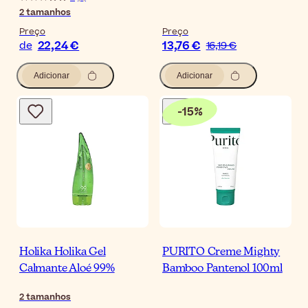
2
tamanhos
Preço
Preço
22,24 €
13,76 €
de
16,19 €
Adicionar
Adicionar
-
15
%
Holika Holika Gel
PURITO Creme Mighty
Calmante Aloé 99%
Bamboo Pantenol 100ml
2
tamanhos