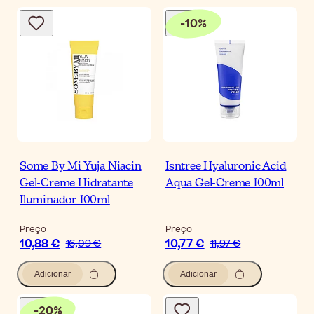
-
10
%
Some By Mi Yuja Niacin
Isntree Hyaluronic Acid
Gel-Creme Hidratante
Aqua Gel-Creme 100ml
Iluminador 100ml
Preço
Preço
10,88 €
10,77 €
16,09 €
11,97 €
Adicionar
Adicionar
-
20
%