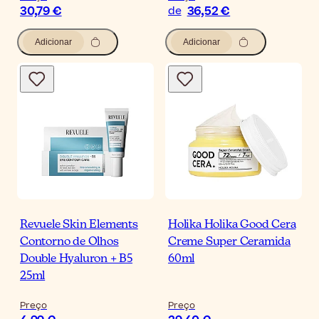
30,79 €
36,52 €
de
Adicionar
Adicionar
Revuele Skin Elements
Holika Holika Good Cera
Contorno de Olhos
Creme Super Ceramida
Double Hyaluron + B5
60ml
25ml
Preço
Preço