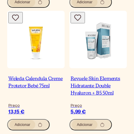
Adicionar
Adicionar
Weleda Calendula Creme
Revuele Skin Elements
Protetor Bebé 75ml
Hidratante Double
Hyaluron + B5 50ml
Preço
Preço
13,15 €
5,99 €
Adicionar
Adicionar