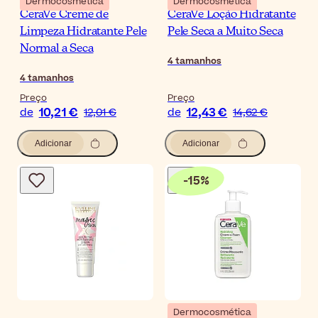
Dermocosmética
Dermocosmética
CeraVe Creme de
CeraVe Loção Hidratante
Limpeza Hidratante Pele
Pele Seca a Muito Seca
Normal a Seca
4
tamanhos
4
tamanhos
Preço
Preço
10,21 €
12,43 €
de
12,01 €
de
14,62 €
Adicionar
Adicionar
-
15
%
Dermocosmética