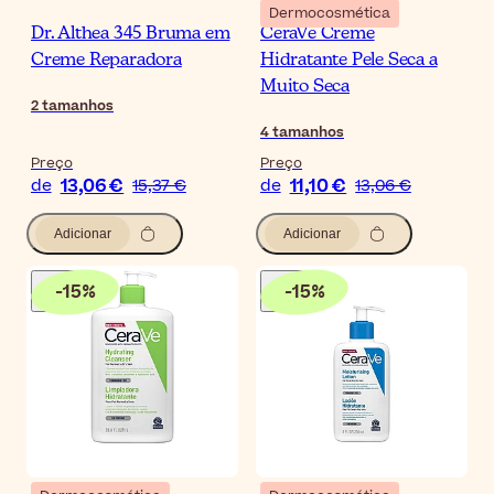
Dermocosmética
Dr. Althea 345 Bruma em
CeraVe Creme
Creme Reparadora
Hidratante Pele Seca a
Muito Seca
2
tamanhos
4
tamanhos
Preço
Preço
13,06 €
11,10 €
de
15,37 €
de
13,06 €
Adicionar
Adicionar
-
15
%
-
15
%