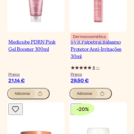
Dermocosmética
Medicube PDRN Pink
SVR Palpebral Bálsamo
Gel Booster 300ml
Protetor Anti-Irritações
30ml
5
(
1
)
Preço
Preço
21,14 €
29,50 €
Adicionar
Adicionar
-
20
%