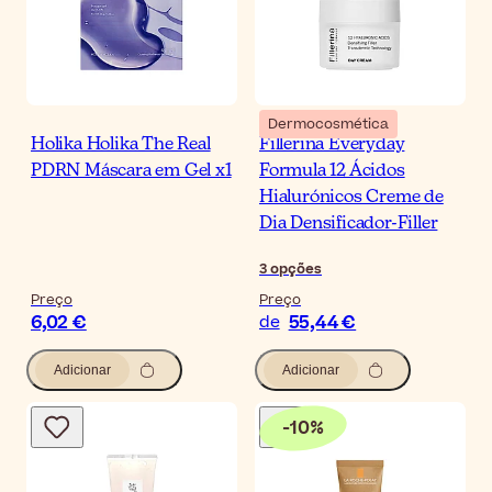
Dermocosmética
Holika Holika The Real
Fillerina Everyday
PDRN Máscara em Gel x1
Formula 12 Ácidos
Hialurónicos Creme de
Dia Densificador-Filler
3
opções
Preço
Preço
6,02 €
55,44 €
de
Adicionar
Adicionar
-
10
%