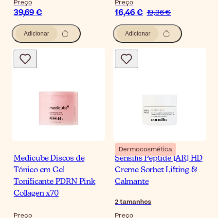
Preço
Preço
39,69 €
16,46 €
19,36 €
Adicionar
Adicionar
Dermocosmética
Medicube Discos de
Sensilis Peptide [AR] HD
Tónico em Gel
Creme Sorbet Lifting &
Tonificante PDRN Pink
Calmante
Collagen x70
2
tamanhos
Preço
Preço