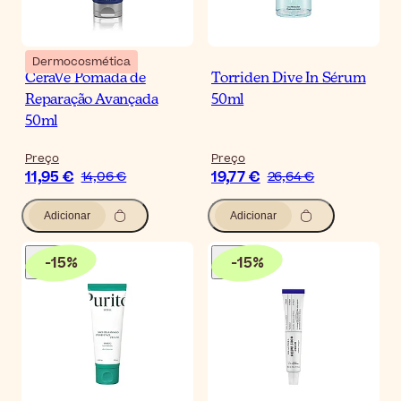
Dermocosmética
CeraVe Pomada de
Torriden Dive In Sérum
Reparação Avançada
50ml
50ml
Preço
Preço
11,95 €
19,77 €
14,06 €
26,64 €
Adicionar
Adicionar
-
15
%
-
15
%