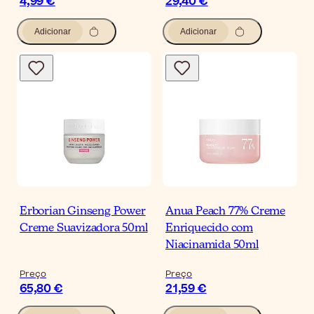
4,99 €
29,40 €
Adicionar
Adicionar
Erborian Ginseng Power
Anua Peach 77% Creme
Creme Suavizadora 50ml
Enriquecido com
Niacinamida 50ml
Preço
Preço
65,80 €
21,59 €