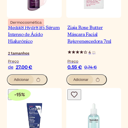
Dermocosmética
Medik8 Hydr8 B5 Sérum
Ziaja Rose Butter
Intenso de Ácido
Máscara Facial
Hialurónico
Rejuvenescedora 7ml
4
(
1
)
2
tamanhos
Preço
Preço
27,00 €
0,55 €
de
0,74 €
Adicionar
Adicionar
-
15
%