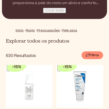
proporciona à pele do rosto um alívio e conforto
imediatos. Escolha a sua textura nutritiva preferida e
Ler mais
dê hidratação à pele do rosto.
Início
Rosto
Preocupações
Pele seca
Explorar todos os produtos
630
Resultados
Filtros
-
15
%
-
15
%