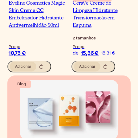
Eveline Cosmetics Magic
CeraVe Creme de
Skin Creme CC
Limpeza Hidratante
Embelezador Hidratante
Transformação em
Antivermelhidão 50ml
Espuma
2
tamanhos
Preço
Preço
10,75 €
15,56 €
de
18,31 €
Adicionar
Adicionar
Blog