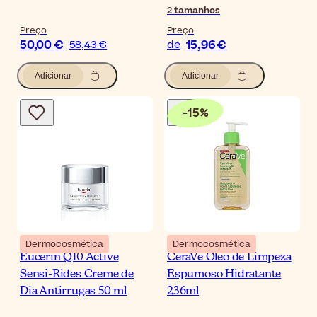
2
tamanhos
Preço
Preço
50,00 €
15,96 €
58,43 €
de
Adicionar
Adicionar
-
15
%
Dermocosmética
Dermocosmética
Eucerin Q10 Active
CeraVe Óleo de Limpeza
Sensi-Rides Creme de
Espumoso Hidratante
Dia Antirrugas 50 ml
236ml