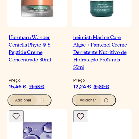
Haruharu Wonder
heimish Marine Care
Centella Phyto & 5
Algae + Pantenol Creme
Peptide Creme
Derretente Nutritivo de
Concentrado 30ml
Hidratação Profunda
55ml
Preço
Preço
15,46 €
12,24 €
19,53 €
15,30 €
Adicionar
Adicionar