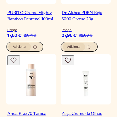
PURITO Creme Mighty
Dr. Althea PDRN Reju
Bamboo Pantenol 100ml
5000 Creme 20g
Preço
Preço
17,60 €
27,96 €
20,71 €
32,89 €
Adicionar
Adicionar
Anua Rice 70 Tónico
Ziaja Creme de Olhos