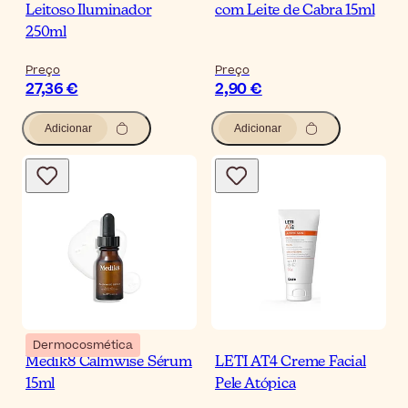
Leitoso Iluminador
com Leite de Cabra 15ml
250ml
Preço
Preço
27,36 €
2,90 €
Adicionar
Adicionar
Dermocosmética
Medik8 Calmwise Sérum
LETI AT4 Creme Facial
15ml
Pele Atópica