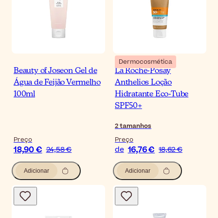
Dermocosmética
Beauty of Joseon Gel de
La Roche-Posay
Água de Feijão Vermelho
Anthelios Loção
100ml
Hidratante Eco-Tube
SPF50+
2
tamanhos
Preço
Preço
18,90 €
16,76 €
24,58 €
de
18,62 €
Adicionar
Adicionar