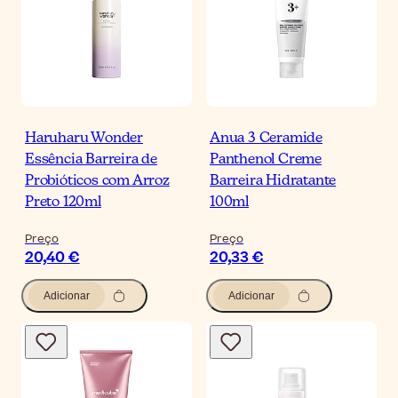
Haruharu Wonder
Anua 3 Ceramide
Essência Barreira de
Panthenol Creme
Probióticos com Arroz
Barreira Hidratante
Preto 120ml
100ml
Preço
Preço
20,40 €
20,33 €
Adicionar
Adicionar