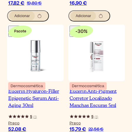
17,82 €
16,90 €
19,80 €
Adicionar
Adicionar
-
30
%
Pacote
Dermocosmética
Dermocosmética
Eucerin Hyaluron-Filler
Eucerin Anti-Pigment
Epigenetic Serum Anti-
Corretor Localizado
Aging 30ml
Manchas Escuras 5ml
5
5
(
1
)
(
1
)
Preço
Preço
52,08 €
15,79 €
22,56 €