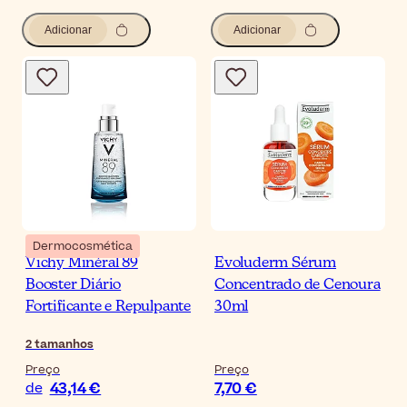
Adicionar
Adicionar
Dermocosmética
Vichy Minéral 89
Evoluderm Sérum
Booster Diário
Concentrado de Cenoura
Fortificante e Repulpante
30ml
2
tamanhos
Preço
Preço
43,14 €
7,70 €
de