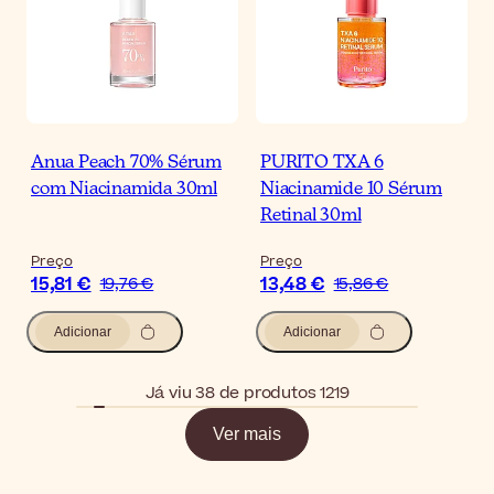
Anua Peach 70% Sérum
PURITO TXA 6
com Niacinamida 30ml
Niacinamide 10 Sérum
Retinal 30ml
Preço
Preço
15,81 €
13,48 €
19,76 €
15,86 €
Adicionar
Adicionar
Já viu 38 de produtos 1219
Ver mais