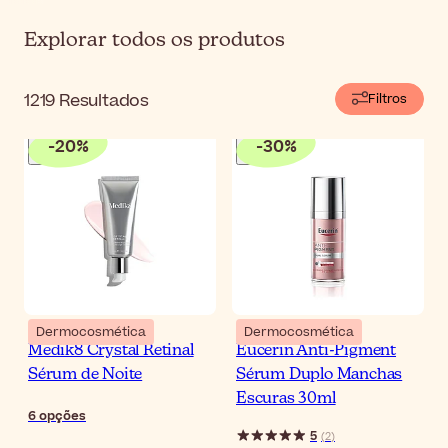
Explorar todos os produtos
1219
Resultados
Filtros
-
20
%
-
30
%
Dermocosmética
Dermocosmética
Medik8 Crystal Retinal
Eucerin Anti-Pigment
Sérum de Noite
Sérum Duplo Manchas
Escuras 30ml
6
opções
5
(
2
)