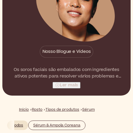
Nosso Blogue e Vídeos
Os soros faciais são embalados com ingredientes
ativos potentes para resolver vários problemas e
transformar verdadeiramente a pele do seu rosto. Da
Ler mais
desidratação às linhas de expressão e rugas, existe um
soro perfeito para cada necessidade.
Início
Rosto
Tipos de produtos
Sérum
Todos
Sérum & Ampola Coreana