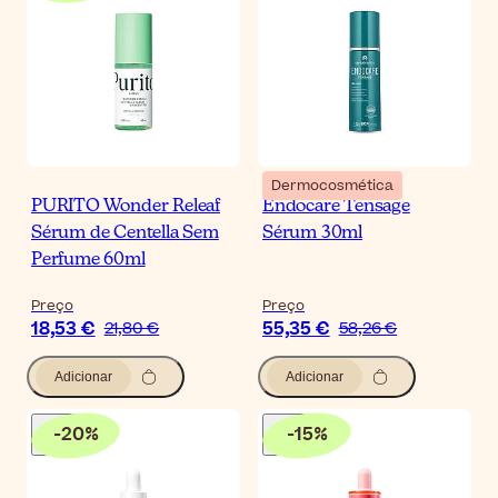
Dermocosmética
PURITO Wonder Releaf
Endocare Tensage
Sérum de Centella Sem
Sérum 30ml
Perfume 60ml
Preço
Preço
18,53 €
55,35 €
21,80 €
58,26 €
Adicionar
Adicionar
-
20
%
-
15
%