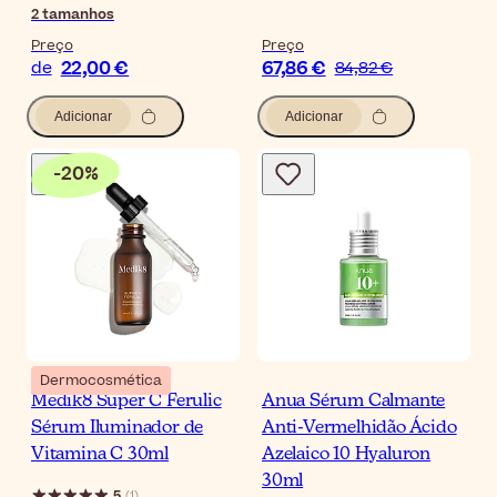
2
tamanhos
Preço
Preço
22,00 €
67,86 €
de
84,82 €
Adicionar
Adicionar
-
20
%
Dermocosmética
Medik8 Super C Ferulic
Anua Sérum Calmante
Sérum Iluminador de
Anti-Vermelhidão Ácido
Vitamina C 30ml
Azelaico 10 Hyaluron
30ml
5
(
1
)