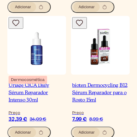
Adicionar
Adicionar
Dermocosmética
Uriage CICA Daily
bioten Dermocycling B12
Sérum Reparador
Sérum Reparador para o
Intenso 30ml
Rosto 15ml
Preço
Preço
32,39 €
7,99 €
34,09 €
8,99 €
Adicionar
Adicionar