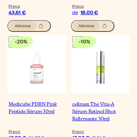
Preço
Preço
43,61 €
18,00 €
de
Adicionar
Adicionar
-
20
%
-
10
%
Medicube PDRN Pink
celimax The Vita-A
Peptide Sérum 30ml
Sérum Retinol Shot
Refirmante 30ml
Preço
Preço