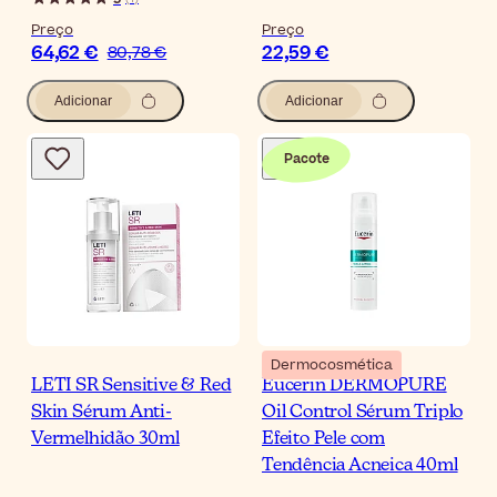
Preço
Preço
64,62 €
22,59 €
80,78 €
Adicionar
Adicionar
Pacote
Dermocosmética
LETI SR Sensitive & Red
Eucerin DERMOPURE
Skin Sérum Anti-
Oil Control Sérum Triplo
Vermelhidão 30ml
Efeito Pele com
Tendência Acneica 40ml