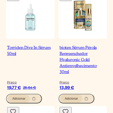
Torriden Dive In Sérum
bioten Sérum Pérola
50ml
Repreenchedor
Hyaluronic Gold
Antienvelhecimento
30ml
Preço
Preço
19,77 €
13,99 €
26,64 €
Adicionar
Adicionar