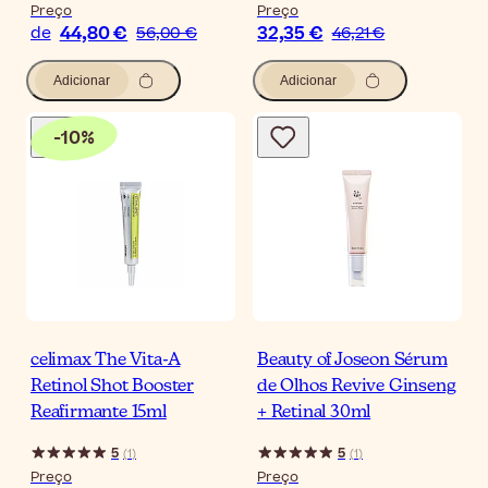
Preço
Preço
44,80 €
32,35 €
de
56,00 €
46,21 €
Adicionar
Adicionar
-
10
%
celimax The Vita-A
Beauty of Joseon Sérum
Retinol Shot Booster
de Olhos Revive Ginseng
Reafirmante 15ml
+ Retinal 30ml
5
5
(
1
)
(
1
)
Preço
Preço