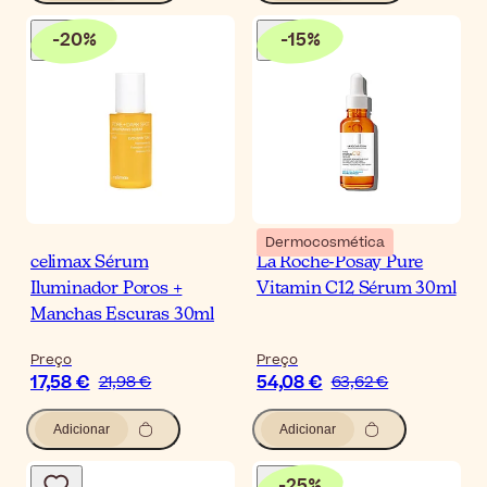
-
20
%
-
15
%
Dermocosmética
celimax Sérum
La Roche-Posay Pure
Iluminador Poros +
Vitamin C12 Sérum 30ml
Manchas Escuras 30ml
Preço
Preço
17,58 €
54,08 €
21,98 €
63,62 €
Adicionar
Adicionar
-
25
%