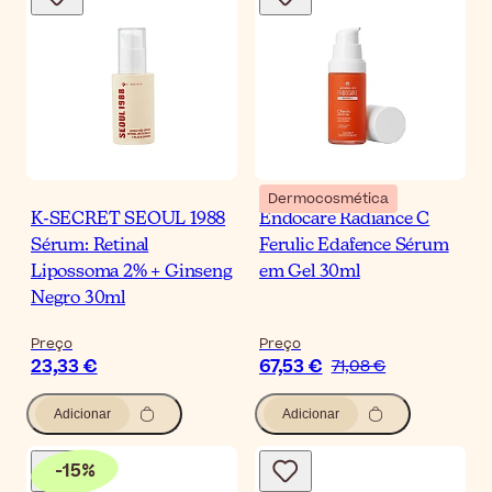
Dermocosmética
K-SECRET SEOUL 1988
Endocare Radiance C
Sérum: Retinal
Ferulic Edafence Sérum
Lipossoma 2% + Ginseng
em Gel 30ml
Negro 30ml
Preço
Preço
23,33 €
67,53 €
71,08 €
Adicionar
Adicionar
-
15
%