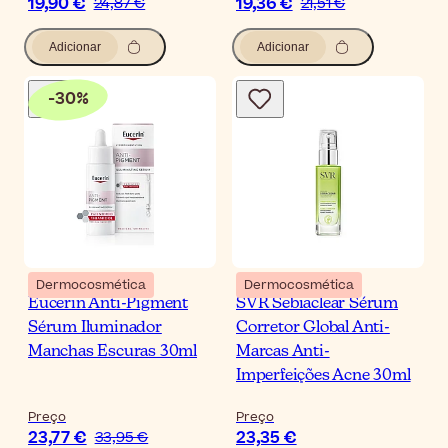
19,90 €
19,36 €
24,87 €
21,51 €
Adicionar
Adicionar
-
30
%
Dermocosmética
Dermocosmética
Eucerin Anti-Pigment
SVR Sebiaclear Sérum
Sérum Iluminador
Corretor Global Anti-
Manchas Escuras 30ml
Marcas Anti-
Imperfeições Acne 30ml
Preço
Preço
23,77 €
23,35 €
33,95 €