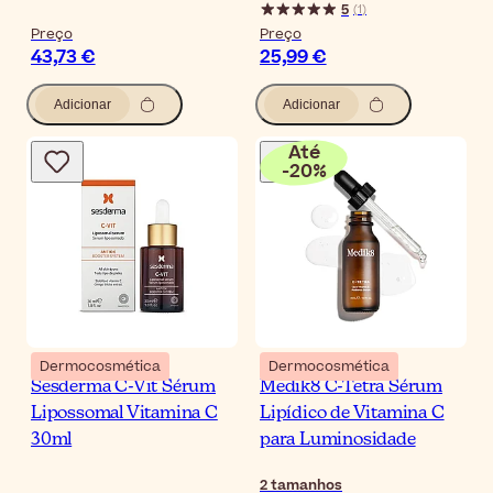
5
(
1
)
Preço
Preço
43,73 €
25,99 €
Adicionar
Adicionar
Até
-
20
%
Dermocosmética
Dermocosmética
Sesderma C-Vit Sérum
Medik8 C-Tetra Sérum
Lipossomal Vitamina C
Lipídico de Vitamina C
30ml
para Luminosidade
2
tamanhos