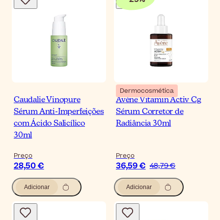
Dermocosmética
Caudalie Vinopure
Avène Vitamin Activ Cg
Sérum Anti-Imperfeições
Sérum Corretor de
com Ácido Salicílico
Radiância 30ml
30ml
Preço
Preço
28,50 €
36,59 €
48,79 €
Adicionar
Adicionar