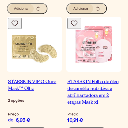
Adicionar
Adicionar
STARSKIN VIP O Ouro
STARSKIN Folha de óleo
Mask™ Olho
de camélia nutritiva e
abrilhantadora em 2
2
opções
etapas Mask x1
Preço
Preço
6,95 €
10,91 €
de