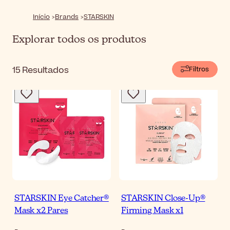
STARSKIN®
oferece resultados de nível profissional para
uma pele brilhante e de aspeto saudável.
Início
Brands
STARSKIN
Explorar todos os produtos
15
Resultados
Filtros
STARSKIN Eye Catcher®
STARSKIN Close-Up®
Mask x2 Pares
Firming Mask x1