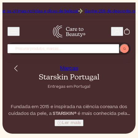
imas notícias e dicas de beleza!
Ganhe 25% de desconto no Off ao 
Marcas
Starskin Portugal
Entregas em Portugal
Fundada em 2015 e inspirada na ciência coreana dos
cuidados da pele, a
STARSKIN®
é mais conhecida pelas
suas máscaras em folha de bio-celulose pioneiras. Com
Ler mais
uma gama selecionada de máscaras em folha,
hidratantes e esfoliantes para várias preocupações, a