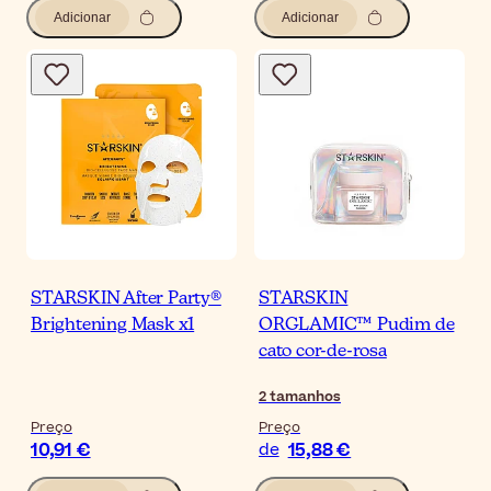
Adicionar
Adicionar
STARSKIN After Party®
STARSKIN
Brightening Mask x1
ORGLAMIC™ Pudim de
cato cor-de-rosa
2
tamanhos
Preço
Preço
10,91 €
15,88 €
de