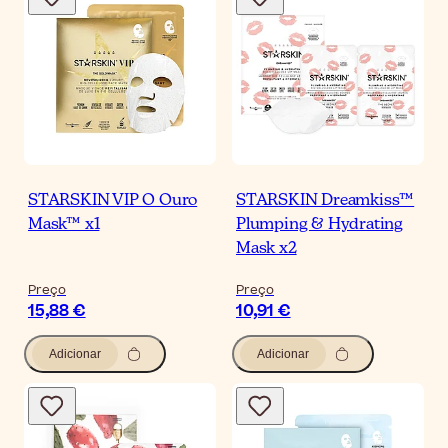
STARSKIN VIP O Ouro
STARSKIN Dreamkiss™
Mask™ x1
Plumping & Hydrating
Mask x2
Preço
Preço
15,88 €
10,91 €
Adicionar
Adicionar