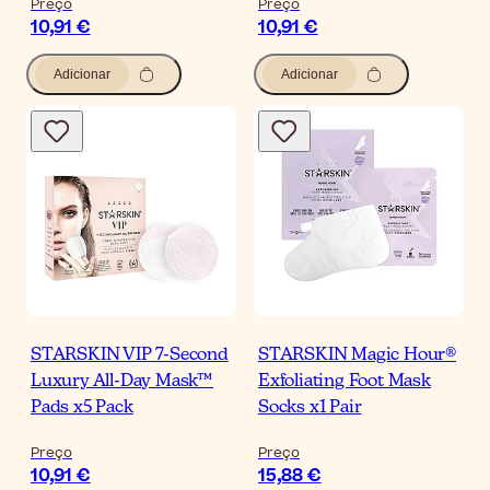
Preço
Preço
10,91 €
10,91 €
Adicionar
Adicionar
STARSKIN VIP 7-Second
STARSKIN Magic Hour®
Luxury All-Day Mask™
Exfoliating Foot Mask
Pads x5 Pack
Socks x1 Pair
Preço
Preço
10,91 €
15,88 €