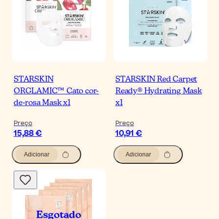
STARSKIN
STARSKIN Red Carpet
ORGLAMIC™ Cato cor-
Ready® Hydrating Mask
de-rosa Mask x1
x1
Preço
Preço
15,88 €
10,91 €
Adicionar
Adicionar