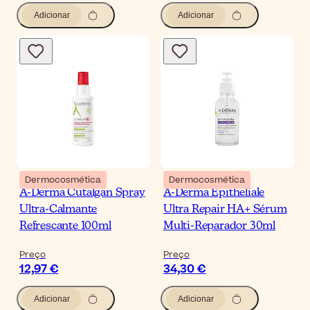
Adicionar
Adicionar
Dermocosmética
Dermocosmética
A-Derma Cutalgan Spray
A-Derma Epitheliale
Ultra-Calmante
Ultra Repair HA+ Sérum
Refrescante 100ml
Multi-Reparador 30ml
Preço
Preço
12,97 €
34,30 €
Adicionar
Adicionar