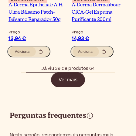
A-Derma Epitheliale A.H.
A-Derma Dermalibour+
Ultra Bálsamo Patch-
CICA-Gel Espuma
Bálsamo Reparador 50g
Purificante 200ml
Preço
Preço
13,94 €
14,93 €
Adicionar
Adicionar
Já viu 39 de produtos 64
Ver mais
Perguntas frequentes
Nesta secção, respondemos às perguntas mais