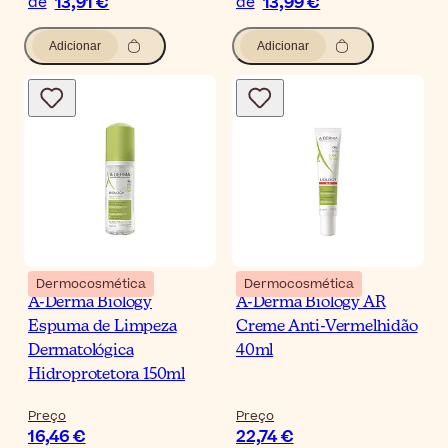
13,91 €
13,99 €
de
de
Adicionar
Adicionar
Dermocosmética
Dermocosmética
A-Derma Biology
A-Derma Biology AR
Espuma de Limpeza
Creme Anti-Vermelhidão
Dermatológica
40ml
Hidroprotetora 150ml
Preço
Preço
16,46 €
22,74 €