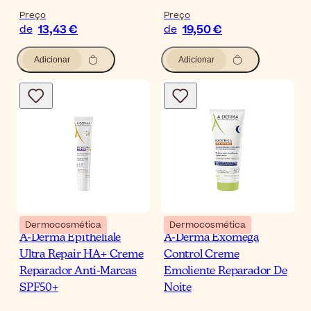
Preço
Preço
13,43 €
19,50 €
de
de
Adicionar
Adicionar
Dermocosmética
Dermocosmética
A-Derma Epitheliale
A-Derma Exomega
Ultra Repair HA+ Creme
Control Creme
Reparador Anti-Marcas
Emoliente Reparador De
SPF50+
Noite