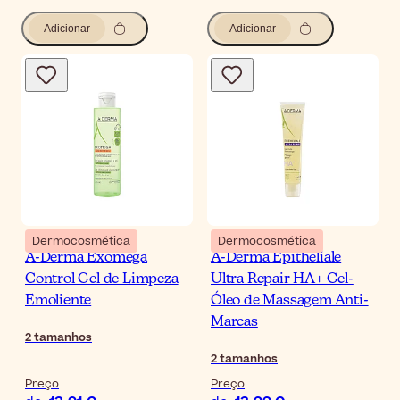
Adicionar
Adicionar
Dermocosmética
Dermocosmética
A-Derma Exomega
A-Derma Epitheliale
Control Gel de Limpeza
Ultra Repair HA+ Gel-
Emoliente
Óleo de Massagem Anti-
Marcas
2
tamanhos
2
tamanhos
Preço
Preço