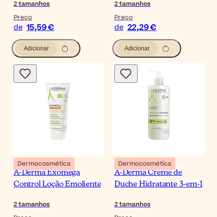
2
tamanhos
2
tamanhos
Preço
Preço
15,59 €
22,29 €
de
de
Adicionar
Adicionar
Dermocosmética
Dermocosmética
A-Derma Exomega
A-Derma Creme de
Control Loção Emoliente
Duche Hidratante 3-em-1
2
tamanhos
2
tamanhos