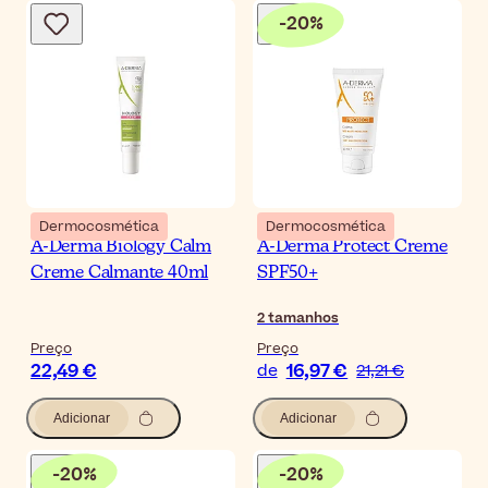
-
20
%
Dermocosmética
Dermocosmética
A-Derma Biology Calm
A-Derma Protect Creme
Creme Calmante 40ml
SPF50+
2
tamanhos
Preço
Preço
22,49 €
16,97 €
de
21,21 €
Adicionar
Adicionar
-
20
%
-
20
%