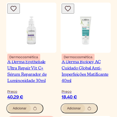
Dermocosmética
Dermocosmética
A-Derma Epitheliale
A-Derma Biology AC
Ultra Repair Vit C+
Cuidado Global Anti-
Sérum Reparador de
Imperfeições Matificante
Luminosidade 30ml
40ml
Preço
Preço
40,29 €
18,40 €
Adicionar
Adicionar