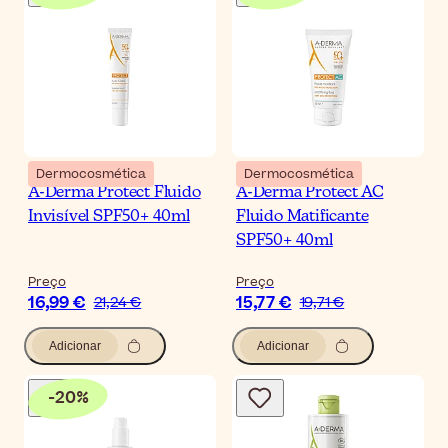
Dermocosmética
Dermocosmética
A-Derma Protect Fluido
A-Derma Protect AC
Invisível SPF50+ 40ml
Fluido Matificante
SPF50+ 40ml
Preço
Preço
16,99 €
15,77 €
21,24 €
19,71 €
Adicionar
Adicionar
-
20
%