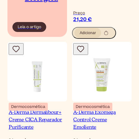
Preço
21,20 €
Leia o artigo
Adicionar
Dermocosmética
Dermocosmética
A-Derma Dermalibour+
A-Derma Exomega
Creme CICA Reparador
Control Creme
Purificante
Emoliente