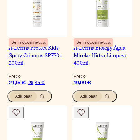
Dermocosmética
Dermocosmética
A-Derma Protect Kids
A-Derma Biology Água
Spray Crianças SPF50+
Micelar Hidra-Limpeza
200ml
400ml
Preço
Preço
21,15 €
19,09 €
26,44 €
Adicionar
Adicionar