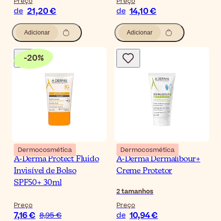
Preço
Preço
21,20 €
14,10 €
de
de
Adicionar
Adicionar
-
20
%
Dermocosmética
Dermocosmética
A-Derma Protect Fluido
A-Derma Dermalibour+
Invisível de Bolso
Creme Protetor
SPF50+ 30ml
2
tamanhos
Preço
Preço
7,16 €
10,94 €
8,95 €
de