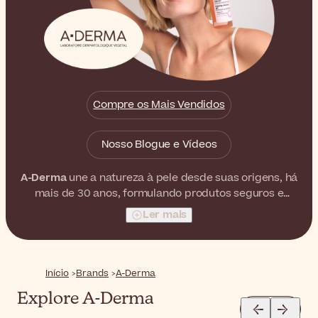
Compre os Mais Vendidos
Nosso Blogue e Vídeos
A-Derma
une a natureza à pele desde suas origens, há
mais de 30 anos, formulando produtos seguros e
altamente eficazes, recomendados por
Ler mais
dermatologistas e muito apreciados pelos
consumidores da marca. Com a missão de criar
soluções cosméticas e dermatológicas autênticas, esta
marca, do Grupo Pierre Fabre Phytofilière, apresenta
Início
Brands
A-Derma
produtos únicos formulados com o mínimo de
Explore A-Derma
ingredientes. Assim, são garantidos resultados visiveis