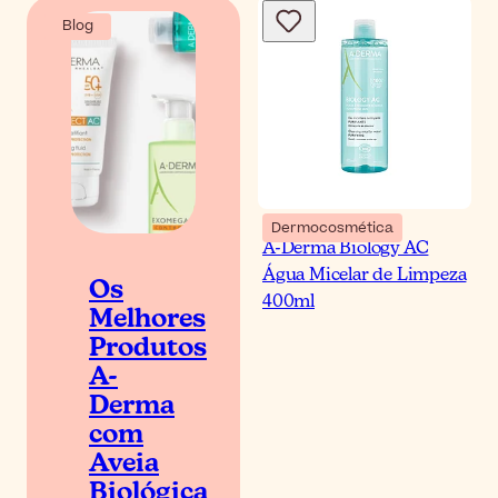
Blog
Dermocosmética
A-Derma Biology AC
Água Micelar de Limpeza
Os
400ml
Melhores
Produtos
A-
Derma
com
Aveia
Biológica