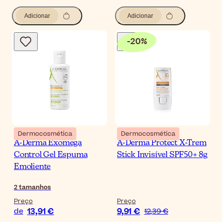
Adicionar
Adicionar
-
20
%
Dermocosmética
Dermocosmética
A-Derma Exomega
A-Derma Protect X-Trem
Control Gel Espuma
Stick Invisível SPF50+ 8g
Emoliente
2
tamanhos
Preço
Preço
13,91 €
9,91 €
de
12,39 €