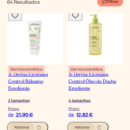
64
Resultados
Filtros
Dermocosmética
Dermocosmética
A-Derma Exomega
A-Derma Exomega
Control Bálsamo
Control Óleo de Duche
Emoliente
Emoliente
2
tamanhos
4
tamanhos
Preço
Preço
21,90 €
12,82 €
de
de
Adicionar
Adicionar