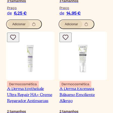
3
tamanhos
3
tamanhos
Preço
Preço
6,25 €
14,95 €
de
de
Adicionar
Adicionar
Dermocosmética
Dermocosmética
A-Derma Epitheliale
A-Derma Exomega
Ultra Repair HA+ Creme
Bálsamo Emoliente
Reparador Antimarcas
Allergo
2
tamanhos
2
tamanhos