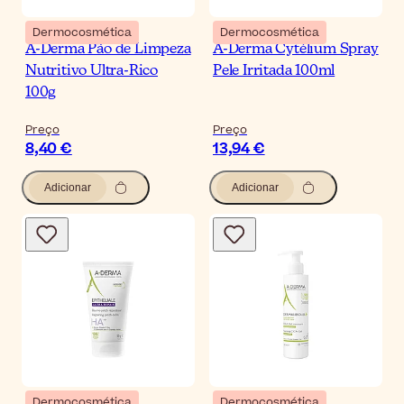
Dermocosmética
Dermocosmética
A-Derma Pão de Limpeza
A-Derma Cytélium Spray
Nutritivo Ultra-Rico
Pele Irritada 100ml
100g
Preço
Preço
8,40 €
13,94 €
Adicionar
Adicionar
Dermocosmética
Dermocosmética