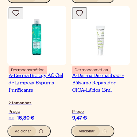
Dermocosmética
Dermocosmética
A-Derma Biology AC Gel
A-Derma Dermalibour+
de Limpeza Espuma
Bálsamo Reparador
Purificante
CICA-Lábios 15ml
2
tamanhos
Preço
Preço
16,80 €
9,47 €
de
Adicionar
Adicionar