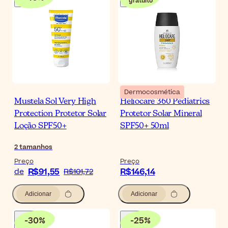
gratuito
Dermocosmética
Mustela Sol Very High
Heliocare 360 Pediatrics
Protection Protetor Solar
Protetor Solar Mineral
Loção SPF50+
SPF50+ 50ml
2
tamanhos
Preço
Preço
R$91,55
R$146,14
de
R$101,72
Adicionar
Adicionar
-
30
%
-
25
%