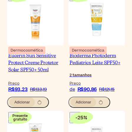
Dermocosmética
Dermocosmética
Eucerin Sun Sensitive
Bioderma Photoderm
Protect Creme Protetor
Pediatrics Leite SPF50+
Solar SPF50+ 50ml
2
tamanhos
Preço
Preço
R$93,23
R$90,86
R$133,19
de
R$121,15
Adicionar
Adicionar
Presente
-
25
%
gratuito