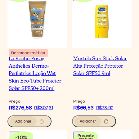
Dermocosmética
La Roche-Posay
Mustela Sun Stick Solar
Anthelios Dermo-
Alta Proteção Protetor
Pediatrics Loção Wet
Solar SPF50 9ml
Skin Eco-Tube Protetor
Solar SPF50+ 200ml
Preço
Preço
R$276,58
R$66,53
R$307,31
R$73,92
Adicionar
Adicionar
Presente
-
10
%