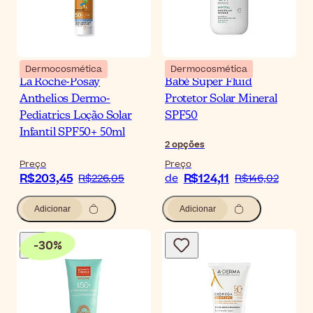
Dermocosmética
Dermocosmética
La Roche-Posay
Babé Super Fluid
Anthelios Dermo-
Protetor Solar Mineral
Pediatrics Loção Solar
SPF50
Infantil SPF50+ 50ml
2
opções
Preço
Preço
R$203,45
R$124,11
R$226,05
de
R$146,02
Adicionar
Adicionar
-
30
%