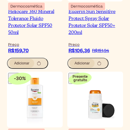
Dermocosmética
Dermocosmética
Heliocare 360 Mineral
Eucerin Sun Sensitive
Tolerance Fluido
Protect Spray Solar
Protetor Solar SPF50
Protetor Solar SPF50+
50ml
200ml
Preço
Preço
R$159,70
R$106,36
R$151,94
Adicionar
Adicionar
Presente
-
30
%
gratuito