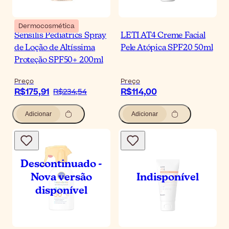
Dermocosmética
Sensilis Pediatrics Spray
LETI AT4 Creme Facial
de Loção de Altíssima
Pele Atópica SPF20 50ml
Proteção SPF50+ 200ml
Preço
Preço
R$175,91
R$114,00
R$234,54
Adicionar
Adicionar