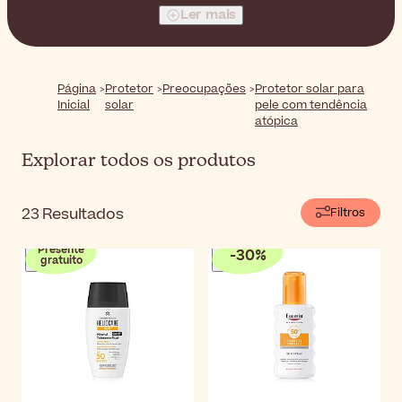
deste problema de pele. Com estas fórmulas suaves,
Ler mais
você cuidará da pele enquanto cria um escudo protetor
contra os danos do sol!
Página
Protetor
Preocupações
Protetor solar para
Inicial
solar
pele com tendência
atópica
Explorar todos os produtos
23
Resultados
Filtros
Presente
-
30
%
gratuito