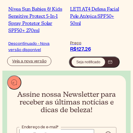
Nivea Sun Babies & Kids
LETI AT4 Defesa Facial
Sensitive Protect 5-In-1
Pele Atópica SPF50+
Spray Protetor Solar
50ml
SPF50+ 270ml
Preço
Descontinuado - Nova
R$127,26
versão disponível
Veja a nova versão
Seja notificado
Assine nossa Newsletter para
receber
as últimas notícias e
dicas de beleza!
Endereço de e-mail*