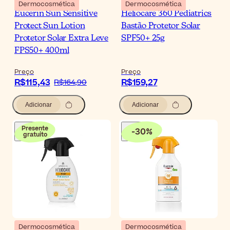
Dermocosmética
Dermocosmética
Eucerin Sun Sensitive
Heliocare 360 Pediatrics
Protect Sun Lotion
Bastão Protetor Solar
Protetor Solar Extra Leve
SPF50+ 25g
FPS50+ 400ml
Preço
Preço
R$115,43
R$159,27
R$164,90
Adicionar
Adicionar
Presente
-
30
%
gratuito
Dermocosmética
Dermocosmética