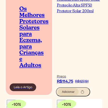
Proteção Alta SPF50
Os
Protetor Solar 200ml
Melhores
Protetores
Solares
para
Eczema,
para
Crianças
e
Adultos
Preço
R$114,75
R$127,51
Leia o Artigo
Adicionar
-
10
%
-
10
%