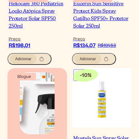
Heliocare 360 Pediatrics
Eucerin Sun Sensitive
Loção Atópica Spray
Protect Kids Spray
Protetor Solar SPF50
Gatilho SPF50+ Protetor
250ml
Solar 250ml
Preço
Preço
R$198,01
R$134,07
R$191,53
Adicionar
Adicionar
-
10
%
Blogue
Mustela Sun Spray Solar