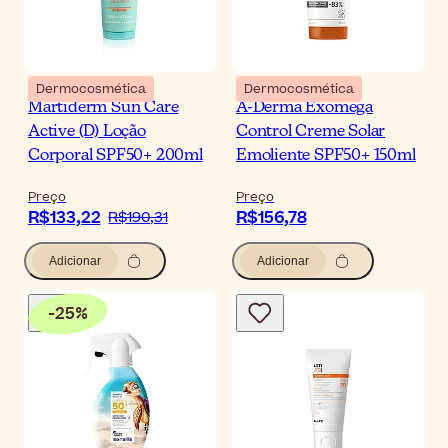
Dermocosmética
Dermocosmética
Martiderm Sun Care
A-Derma Exomega
Active (D) Loção
Control Creme Solar
Corporal SPF50+ 200ml
Emoliente SPF50+ 150ml
Preço
Preço
R$133,22
R$156,78
R$190,31
Adicionar
Adicionar
-
25
%