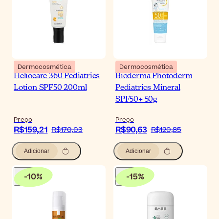
Dermocosmética
Dermocosmética
Heliocare 360 Pediatrics
Bioderma Photoderm
Lotion SPF50 200ml
Pediatrics Mineral
SPF50+ 50g
Preço
Preço
R$159,21
R$90,63
R$170,03
R$120,85
Adicionar
Adicionar
-
10
%
-
15
%