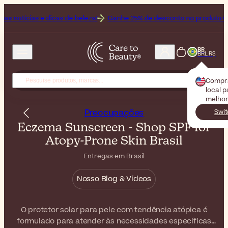
e dicas de beleza!
Ganhe 25% de desconto no produto Off da marca
BR
BRL R$
Compr
local 
melhor
Preocupações
Swit
Eczema Sunscreen - Shop SPF for
Atopy-Prone Skin Brasil
Entregas em Brasil
Nosso Blog & Vídeos
O protetor solar para pele com tendência atópica é
formulado para atender às necessidades específicas