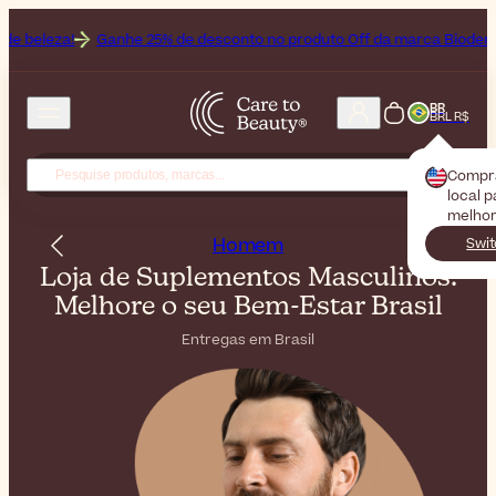
za!
Ganhe 25% de desconto no produto Off da marca Bioderma, a Ma
BR
BRL R$
Compr
local 
melhor
Homem
Swit
Loja de Suplementos Masculinos:
Melhore o seu Bem-Estar Brasil
Entregas em Brasil