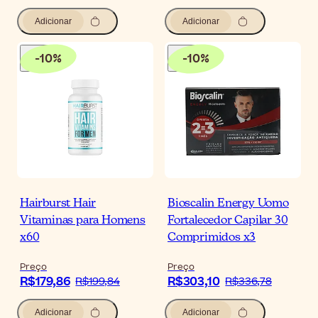
Adicionar
Adicionar
-
10
%
-
10
%
Hairburst Hair
Bioscalin Energy Uomo
Vitaminas para Homens
Fortalecedor Capilar 30
x60
Comprimidos x3
Preço
Preço
R$179,86
R$303,10
R$199,84
R$336,78
Adicionar
Adicionar