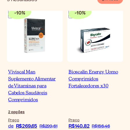
-
10
%
-
10
%
Viviscal Man
Bioscalin Energy Uomo
Suplemento Alimentar
Comprimidos
de Vitaminas para
Fortalecedores x30
Cabelos Saudáveis
Comprimidos
2
opções
Preço
Preço
R$269,65
R$140,82
de
R$299,61
R$156,46