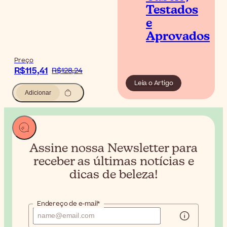
Testados
e
Aprovados
Preço
R$115,41
R$128,24
Leia o Artigo
Adicionar
Assine nossa Newsletter para
receber
as últimas notícias e
dicas de beleza!
Endereço de e-mail*