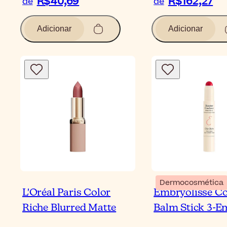
R$40,69
R$162,27
de
de
Adicionar
Adicionar
Dermocosmética
L'Oréal Paris Color
Embryolisse Co
Riche Blurred Matte
Balm Stick 3-E