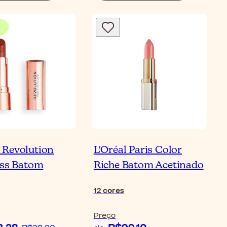
Revolution
L'Oréal Paris Color
iss Batom
Riche Batom Acetinado
12
cores
Preço