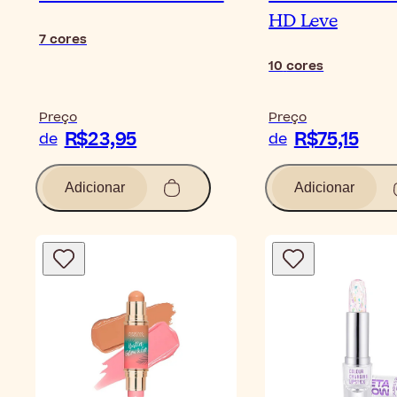
HD Leve
7
cores
10
cores
Preço
Preço
R$23,95
R$75,15
de
de
Adicionar
Adicionar