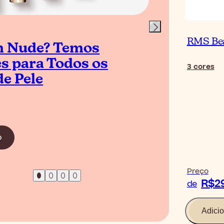
RMS Be
 Nude? Temos
Co
s para Todos os
Esc
3
cores
de Pele
Leia o 
o
Preço
R$2
de
Adicio