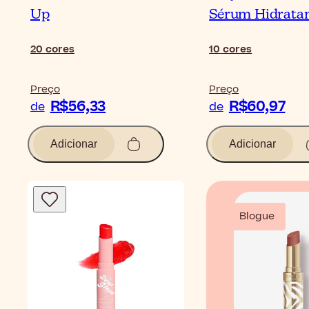
Up
Sérum Hidrata
20
cores
10
cores
Preço
Preço
R$56,33
R$60,97
de
de
Adicionar
Adicionar
Blogue