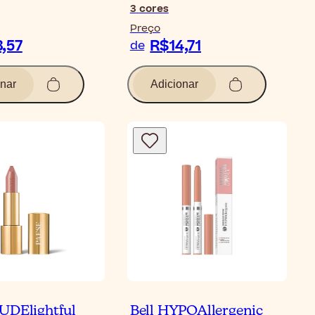
3
cores
Preço
,57
R$14,71
de
nar
Adicionar
UDElightful
Bell HYPOAllergenic