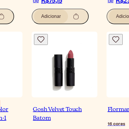
R$75,15
R$2
de
de
Adicionar
Adicio
lor
Gosh Velvet Touch
Flormar
m-1
Batom
16
cores