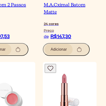
om 2 Passos
M.A.Cximal Batom
Matte
24
cores
Preço
7,53
R$147,30
de
nar
Adicionar
Bl