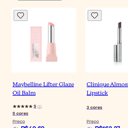
Maybelline Lifter Glaze
Clinique Almos
Oil Balm
Lipstick
5
(
1
)
3
cores
5
cores
Preço
Preço