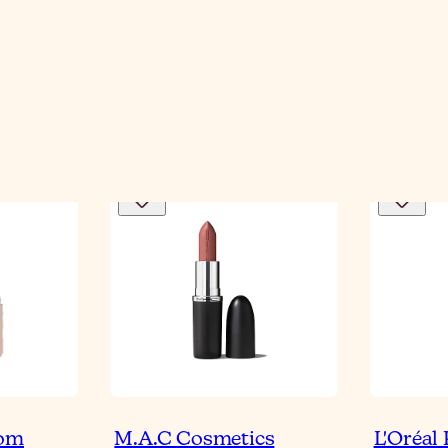
tom
M.A.C Cosmetics
L'Oréal 