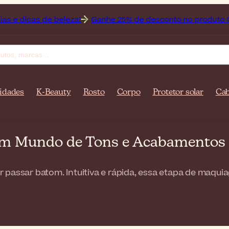
 de beleza!
Ganhe 25% de desconto no produto Off da mar
idades
K-Beauty
Rosto
Corpo
Protetor solar
Cab
um Mundo de Tons e Acabamentos 
 passar batom. Intuitiva e rápida, essa etapa de maqu