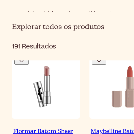
Página Inicial
Maquiagem
Lábios
Batom
Explorar todos os produtos
191
Resultados
Flormar Batom Sheer
Maybelline Ba