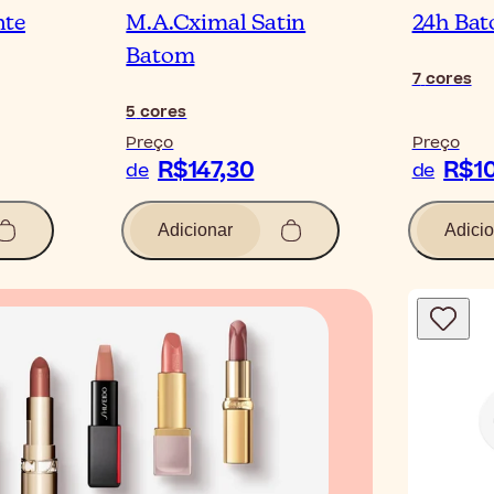
nte
M.A.Cximal Satin
24h Bat
Batom
7
cores
5
cores
Preço
Preço
R$147,30
R$10
de
de
Adicionar
Adicio
Blogue