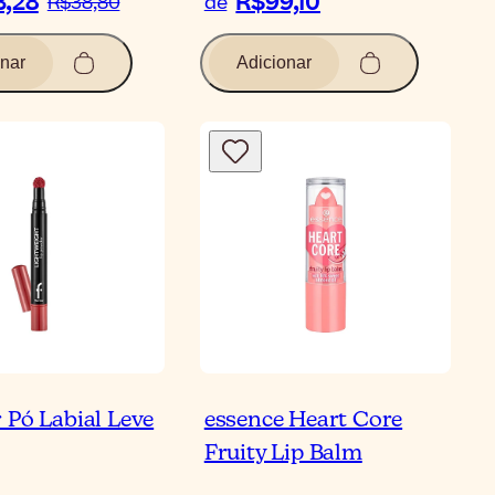
3,28
R$99,10
R$38,80
de
nar
Adicionar
 Pó Labial Leve
essence Heart Core
Fruity Lip Balm