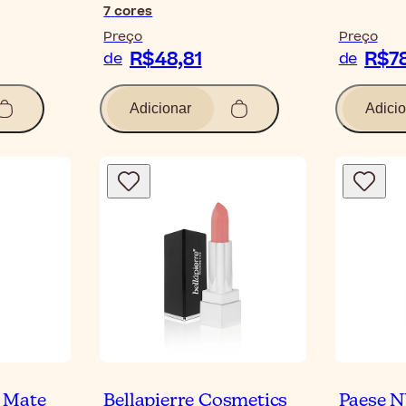
7
cores
Preço
Preço
R$48,81
R$78
de
de
Adicionar
Adicio
 Mate
Bellapierre Cosmetics
Paese N