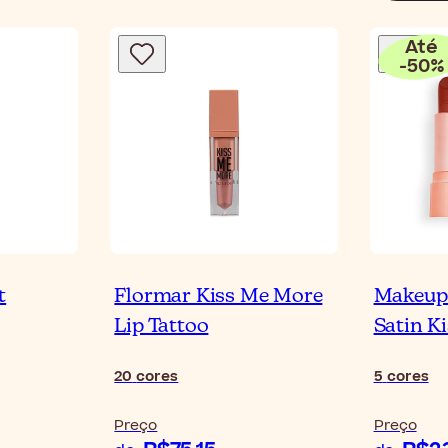
Até
-
50
%
t
Flormar Kiss Me More
Makeup 
Lip Tattoo
Satin K
20
cores
5
cores
Preço
Preço