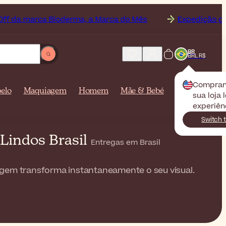
ca Bioderma, a Marca do Mês
Expedição grátis para
BR
BRL R$
Compra
elo
Maquiagem
Homem
Mãe & Bebé
sua loja 
experiên
Switch 
Lindos Brasil
Entregas em Brasil
iagem transforma instantaneamente o seu visual.