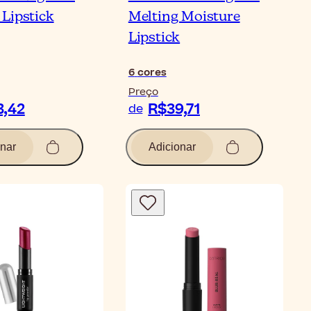
Lipstick
Melting Moisture
Lipstick
6
cores
Preço
3,42
R$39,71
de
nar
Adicionar