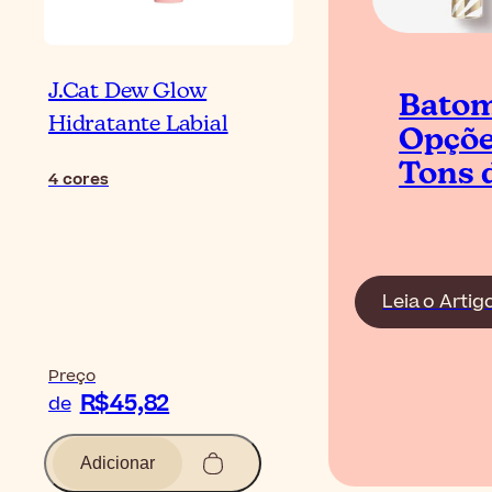
J.Cat Dew Glow
Batom
Hidratante Labial
Opçõe
Tons 
4
cores
Leia o Artig
Preço
R$45,82
de
Adicionar