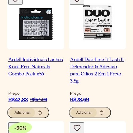
Ardell Individuals Lashes
Ardell Duo Line It Lash It
Knot-Free Naturals
Delineador & Adesivo
Combo Pack x56
para Cílios 2 Em 1 Preto
3.5g
Preço
Preço
R$42,83
R$78,69
R$54,99
Adicionar
Adicionar
-
50
%