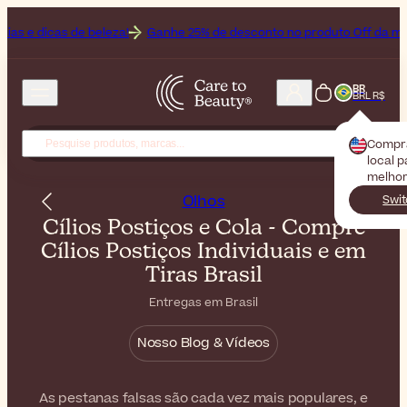
e beleza!
Ganhe 25% de desconto no produto Off da marca Bioderma
BR
BRL R$
Compr
local 
melhor
Olhos
Swit
Cílios Postiços e Cola - Compre
Cílios Postiços Individuais e em
Tiras Brasil
Entregas em Brasil
Nosso Blog & Vídeos
As pestanas falsas são cada vez mais populares, e