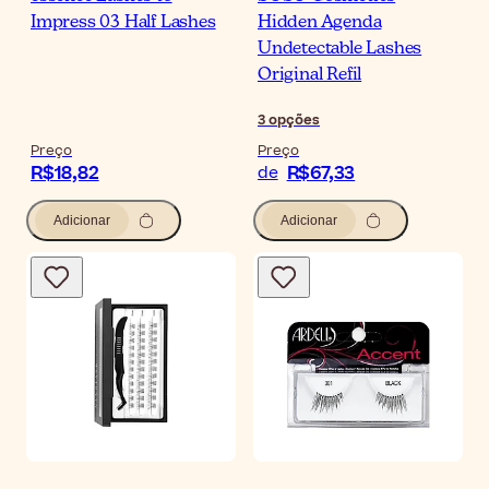
Impress 03 Half Lashes
Hidden Agenda
Undetectable Lashes
Original Refil
3
opções
Preço
Preço
R$18,82
R$67,33
de
Adicionar
Adicionar