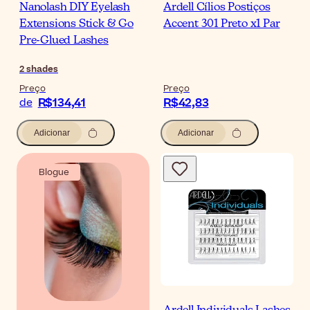
Nanolash DIY Eyelash
Ardell Cílios Postiços
Extensions Stick & Go
Accent 301 Preto x1 Par
Pre-Glued Lashes
2
shades
Preço
Preço
R$134,41
R$42,83
de
Adicionar
Adicionar
Blogue