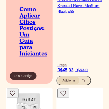
Ardell Individuals Lashes
Knotted Flares Medium
Como
Black x56
Aplicar
Cílios
Postiços:
Um
Guia
para
Iniciantes
Preço
R$45,33
R$53,21
Leia o Artigo
Adicionar