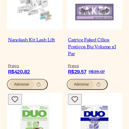
Nanolash Kit Lash Lift
Catrice Faked Cílios
Postiços Big Volume x1
Par
Preço
Preço
R$420,82
R$29,57
R$35,07
Adicionar
Adicionar