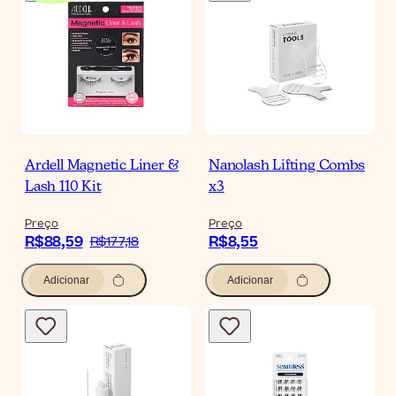
Ardell Magnetic Liner &
Nanolash Lifting Combs
Lash 110 Kit
x3
Preço
Preço
R$88,59
R$8,55
R$177,18
Adicionar
Adicionar