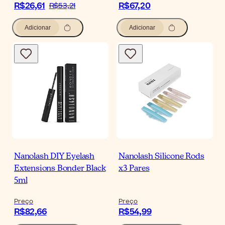
R$26,61
R$67,20
R$53,21
Adicionar
Adicionar
Nanolash DIY Eyelash
Nanolash Silicone Rods
Extensions Bonder Black
x3 Pares
5ml
Preço
Preço
R$82,66
R$54,99