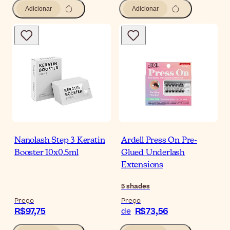
Adicionar
Adicionar
Nanolash Step 3 Keratin
Ardell Press On Pre-
Booster 10x0.5ml
Glued Underlash
Extensions
5
shades
Preço
Preço
R$97,75
R$73,56
de