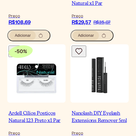
Natural x1 Par
Preço
Preço
R$108,69
R$29,57
R$35,07
Adicionar
Adicionar
-
50
%
Ardell Cílios Postiços
Nanolash DIY Eyelash
Natural 123 Preto x1 Par
Extensions Remover 5ml
Preço
Preço