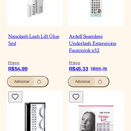
Nanolash Lash Lift Glue
Ardell Seamless
5ml
Underlash Extensions
Fauxmink x32
Preço
Preço
R$54,99
R$45,33
R$55,78
Adicionar
Adicionar