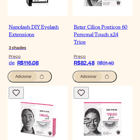
Nanolash DIY Eyelash
Beter Cílios Postiços 60
Extensions
Personal Touch x24
Trios
3
shades
Preço
Preço
R$116,08
R$82,48
de
R$91,40
Adicionar
Adicionar