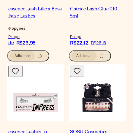
essence Lash Like a Boss
Catrice Lash Glue 010
False Lashes
5ml
6
opções
Preço
Preço
R$23,95
R$22,12
de
R$26,15
Adicionar
Adicionar
essence Lashes to
SOSU Cosmetics