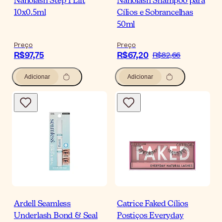
Nanolash Step 1 Lift
Nanolash Shampoo para
10x0.5ml
Cílios e Sobrancelhas
50ml
Preço
Preço
R$97,75
R$67,20
R$82,66
Adicionar
Adicionar
Ardell Seamless
Catrice Faked Cílios
Underlash Bond & Seal
Postiços Everyday