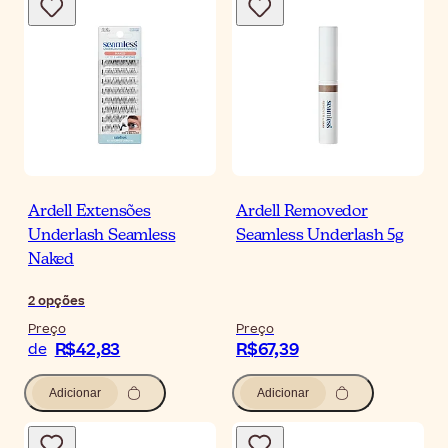
Ardell Extensões
Ardell Removedor
Underlash Seamless
Seamless Underlash 5g
Naked
2
opções
Preço
Preço
R$42,83
R$67,39
de
Adicionar
Adicionar