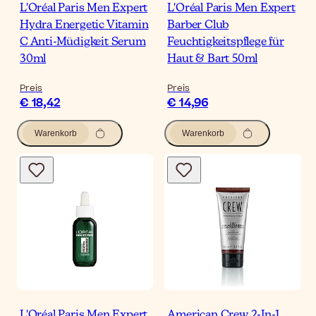
L'Oréal Paris Men Expert
L'Oréal Paris Men Expert
Hydra Energetic Vitamin
Barber Club
C Anti-Müdigkeit Serum
Feuchtigkeitspflege für
30ml
Haut & Bart 50ml
Preis
Preis
€ 18,42
€ 14,96
Warenkorb
Warenkorb
L'Oréal Paris Men Expert
American Crew 2-In-1