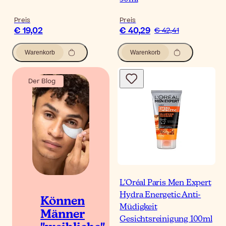
Preis
Preis
€ 19,02
€ 40,29
€ 42,41
Warenkorb
Warenkorb
Der Blog
L'Oréal Paris Men Expert
Hydra Energetic Anti-
Können
Müdigkeit
Männer
Gesichtsreinigung 100ml