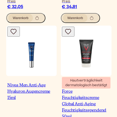
Preis
Preis
€ 32,05
€ 34,81
Warenkorb
Warenkorb
Hautverträglichkeit
dermatologisch bestätigt
Nivea Men Anti-Age
Vichy Homme Structure
Hyaluron Augencreme
Force
15ml
Feuchtigkeitscreme
Global Anti-Aging
Feuchtigkeitsspendend
50ml