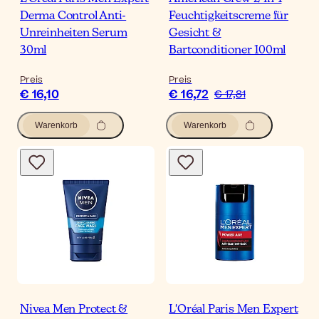
Derma Control Anti-
Feuchtigkeitscreme für
Unreinheiten Serum
Gesicht &
30ml
Bartconditioner 100ml
Preis
Preis
€ 16,10
€ 16,72
€ 17,81
Warenkorb
Warenkorb
Nivea Men Protect &
L'Oréal Paris Men Expert