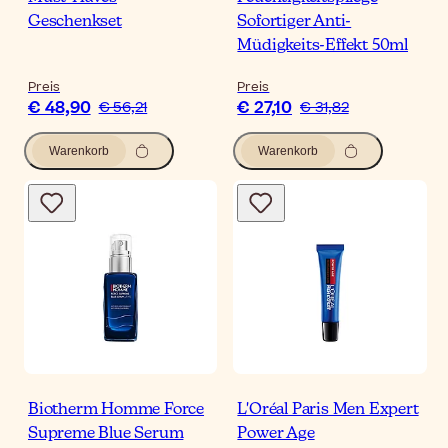
Geschenkset
Sofortiger Anti-
Müdigkeits-Effekt 50ml
Preis
Preis
€ 48,90
€ 27,10
€ 56,21
€ 31,82
Warenkorb
Warenkorb
Biotherm Homme Force
L'Oréal Paris Men Expert
Supreme Blue Serum
Power Age