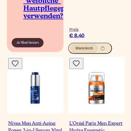
"weibliche"
Hautpflegeprodukte
verwenden?
Preis
€ 8,40
Artikel lesen
Warenkorb
Nivea Men Anti-Aging
L'Oréal Paris Men Expert
Power 2-in-1 Serum 30ml
Hydra Energetic