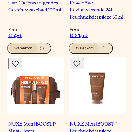
Care Tiefenreinigendes
Power Age
Gesichtswaschgel 100ml
Revitalisierende 24h
Feuchtigkeitspflege 50ml
Preis
Preis
€ 7,86
€ 21,50
Warenkorb
Warenkorb
NUXE Men [BOOST]³
NUXE Men [BOOST]³
Must-Haves
Feuchtigkeitspflege