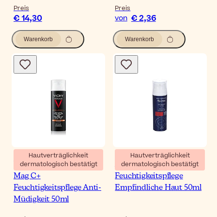
Preis
Preis
€ 14,30
€ 2,36
von
Warenkorb
Warenkorb
Hautverträglichkeit
Hautverträglichkeit
dermatologisch bestätigt
dermatologisch bestätigt
Vichy Homme Hydra
Avène Men Anti-Aging
Mag C+
Feuchtigkeitspflege
Feuchtigkeitspflege Anti-
Empfindliche Haut 50ml
Müdigkeit 50ml