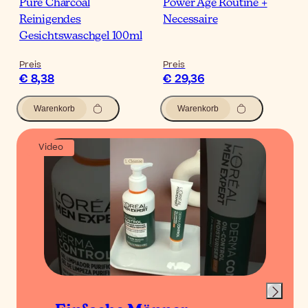
Pure Charcoal
Power Age Routine +
Reinigendes
Necessaire
Gesichtswaschgel 100ml
Preis
Preis
€ 8,38
€ 29,36
Warenkorb
Warenkorb
Video