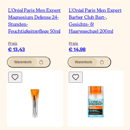
L'Oréal Paris Men Expert
L'Oréal Paris Men Expert
Magnesium Defense 24-
Barber Club Bart-,
Stunden-
Gesichts- &
Feuchtigkeitspflege 50ml
Haarwaschgel 200ml
Preis
Preis
€ 13,43
€ 14,98
Warenkorb
Warenkorb