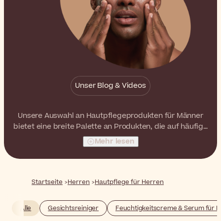
Unser Blog & Videos
Unsere Auswahl an Hautpflegeprodukten für Männer
bietet eine breite Palette an Produkten, die auf häufige
Probleme wie Trockenheit, Fettigkeit und Zeichen der
Mehr lesen
Hautalterung abzielen. Von erfrischenden
Gesichtsreinigern bis hin zu gezielten Anti-Aging-
Augencremes sind diese leistungsstarken Formeln
perfekt, um Ihre tägliche Pflegeroutine aufzuwerten.
Startseite
Herren
Hautpflege für Herren
Alle
Gesichtsreiniger
Feuchtigkeitscreme & Serum für 