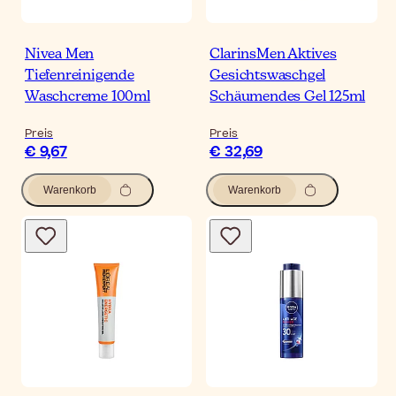
Nivea Men
ClarinsMen Aktives
Tiefenreinigende
Gesichtswaschgel
Waschcreme 100ml
Schäumendes Gel 125ml
Preis
Preis
€ 9,67
€ 32,69
Warenkorb
Warenkorb