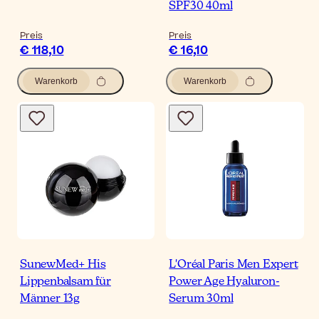
SPF30 40ml
Preis
Preis
€ 118,10
€ 16,10
Warenkorb
Warenkorb
SunewMed+ His
L'Oréal Paris Men Expert
Lippenbalsam für
Power Age Hyaluron-
Männer 13g
Serum 30ml