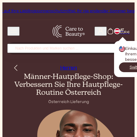
blingssonnenschutzmittel. Ihr nie endender Sommer beginnt jetzt!
Abo
AT
EUR €
Einka
Ihrem 
besse
Herren
Swi
Männer-Hautpflege-Shop:
Verbessern Sie Ihre Hautpflege-
Routine Österreich
Österreich Lieferung