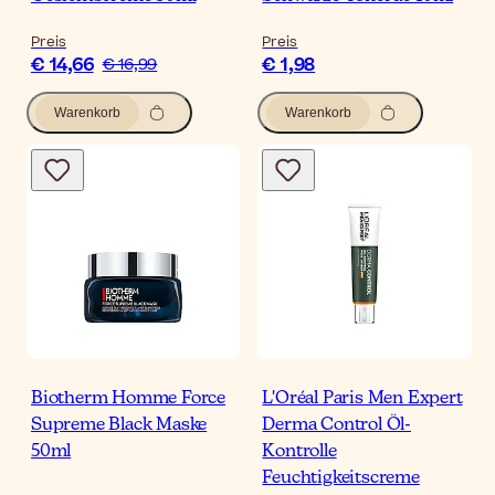
Preis
Preis
€ 14,66
€ 1,98
€ 16,99
Warenkorb
Warenkorb
Biotherm Homme Force
L'Oréal Paris Men Expert
Supreme Black Maske
Derma Control Öl-
50ml
Kontrolle
Feuchtigkeitscreme