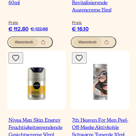
60ml
Revitalisierende
Augencreme 15ml
Preis
Preis
€ 112,80
€ 16,10
€ 122,88
Warenkorb
Warenkorb
Nivea Men Skin Energy
7th Heaven For Men Peel-
Feuchtigkeitsspendende
Off-Maske Aktivkohle
Gesichtscreme 50ml
Schwarze Tonerde 10ml