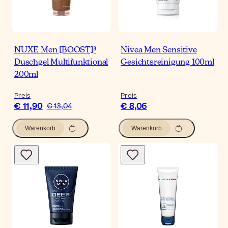
NUXE Men [BOOST]³
Nivea Men Sensitive
Duschgel Multifunktional
Gesichtsreinigung 100ml
200ml
Preis
Preis
€ 11,90
€ 8,06
€ 13,04
Warenkorb
Warenkorb