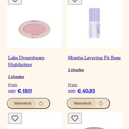
Laka Dreambeam
Missha Layering Fit Base
Highlighter
2
shades
2
shades
Preis
Preis
€ 19,11
€ 40,93
von
von
Warenkorb
Warenkorb