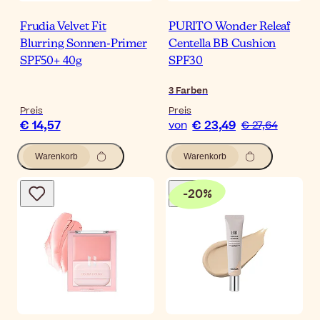
Frudia Velvet Fit
PURITO Wonder Releaf
Blurring Sonnen-Primer
Centella BB Cushion
SPF50+ 40g
SPF30
3
Farben
Preis
Preis
€ 14,57
€ 23,49
von
€ 27,64
Warenkorb
Warenkorb
-
20
%