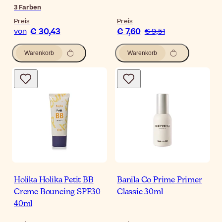
3
Farben
Preis
Preis
€ 30,43
€ 7,60
von
€ 9,51
Warenkorb
Warenkorb
Holika Holika Petit BB
Banila Co Prime Primer
Creme Bouncing SPF30
Classic 30ml
40ml