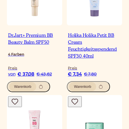
Dr.Jart+ Premium BB
Holika Holika Petit BB
Beauty Balm SPF50
Cream
Feuchtigkeitsspendend
4
Farben
SPF30 40ml
Preis
Preis
€ 37,08
€ 7,34
von
€ 43,62
€ 7,80
Warenkorb
Warenkorb