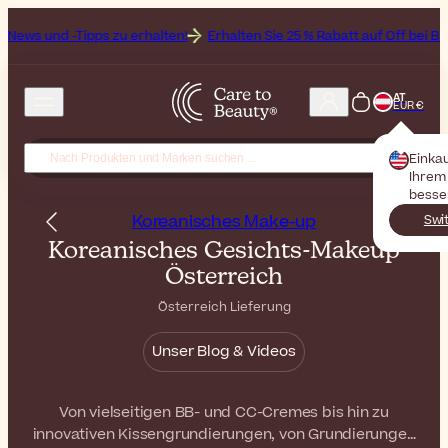
ps zu erhalten!
Erhalten Sie 25 % Rabatt auf Off bei Bioderma, der 
AT
EUR €
Einka
Ihrem 
besse
Koreanisches Make-up
Swi
Koreanisches Gesichts-Makeup
Österreich
Österreich Lieferung
Unser Blog & Videos
Von vielseitigen BB- und CC-Cremes bis hin zu
innovativen Kissengrundierungen, von Grundierungen