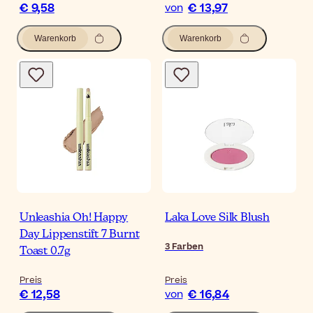
€ 9,58
€ 13,97
von
Warenkorb
Warenkorb
Unleashia Oh! Happy
Laka Love Silk Blush
Day Lippenstift 7 Burnt
3
Farben
Toast 0.7g
Preis
Preis
€ 12,58
€ 16,84
von