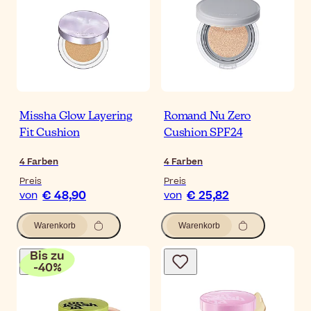
Missha Glow Layering
Romand Nu Zero
Fit Cushion
Cushion SPF24
4
Farben
4
Farben
Preis
Preis
€ 48,90
€ 25,82
von
von
Warenkorb
Warenkorb
Bis zu
-
40
%