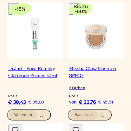
Bis zu
-
15
%
-
50
%
Dr.Jart+ Pore-Remedy
Missha Glow Cushion
Glättende Primer 30ml
SPF40
2
Farben
Preis
Preis
€ 30,43
€ 22,76
€ 35,80
von
€ 45,51
Warenkorb
Warenkorb