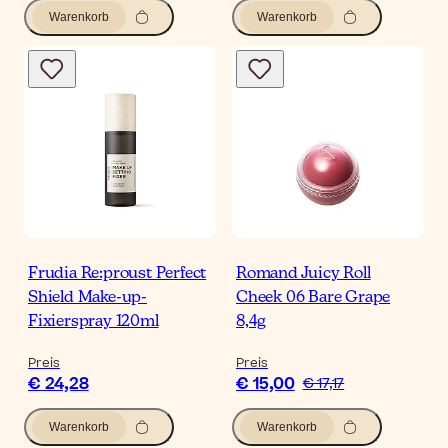
Warenkorb
Warenkorb
Frudia Re:proust Perfect
Romand Juicy Roll
Shield Make-up-
Cheek 06 Bare Grape
Fixierspray 120ml
8,4g
Preis
Preis
€ 24,28
€ 15,00
€ 17,17
Warenkorb
Warenkorb