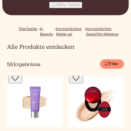
bis hin zu Fixiersprays - koreanische Make-up-Produkte
Mehr lesen
helfen Ihnen, Ihren Teint mit einem natürlichen,
komfortablen Finish zu perfektionieren.
Startseite
K-
Koreanisches
Koreanisches
Beauty
Make-up
Gesichts-Makeup
Alle Produkte entdecken
58
Ergebnisse
Filter