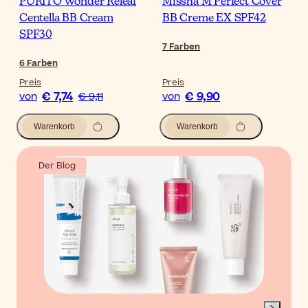
PURITO Wonder Releaf
Missha M Perfect Cover
Centella BB Cream
BB Creme EX SPF42
SPF30
7
Farben
6
Farben
Preis
Preis
€ 7,74
€ 9,90
von
€ 9,11
von
Warenkorb
Warenkorb
Der Blog