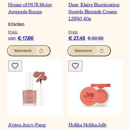
House of HUR Moist
Dear, Klairs Illuminating
Ampoule Rouge
Supple Blemish Cream
LSF40 40g
9
Farben
Preis
Preis
€ 17,66
€ 27,45
von
€ 30,50
Warenkorb
Warenkorb
A'pieu Juicy-Pang
Holika Holika Jelly