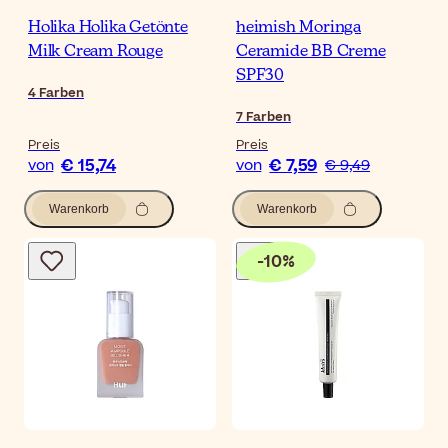
Holika Holika Getönte
heimish Moringa
Milk Cream Rouge
Ceramide BB Creme
SPF30
4
Farben
7
Farben
Preis
Preis
€ 15,74
€ 7,59
von
von
€ 9,49
Warenkorb
Warenkorb
-
10
%