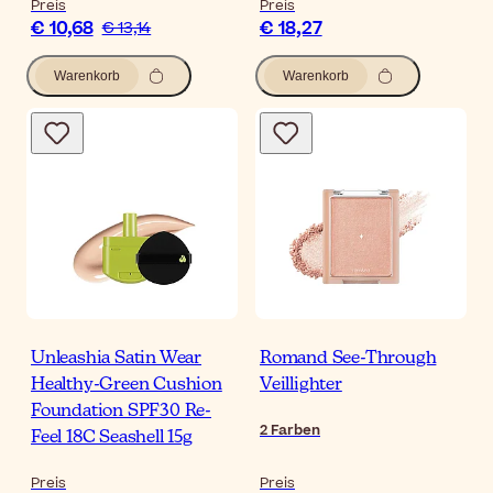
Preis
Preis
€ 10,68
€ 18,27
€ 13,14
Warenkorb
Warenkorb
Unleashia Satin Wear
Romand See-Through
Healthy-Green Cushion
Veillighter
Foundation SPF30 Re-
2
Farben
Feel 18C Seashell 15g
Preis
Preis