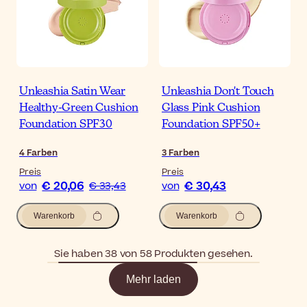
Unleashia Satin Wear
Unleashia Don't Touch
Healthy-Green Cushion
Glass Pink Cushion
Foundation SPF30
Foundation SPF50+
4
Farben
3
Farben
Preis
Preis
€ 20,06
€ 30,43
von
€ 33,43
von
Warenkorb
Warenkorb
Sie haben 38 von 58 Produkten gesehen.
Mehr laden