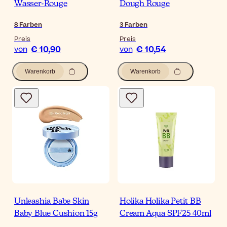
Wasser-Rouge
Dough Rouge
8
Farben
3
Farben
Preis
Preis
€ 10,90
€ 10,54
von
von
Warenkorb
Warenkorb
Unleashia Babe Skin
Holika Holika Petit BB
Baby Blue Cushion 15g
Cream Aqua SPF25 40ml