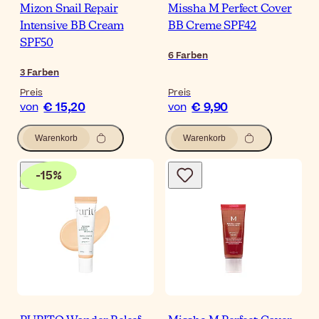
Mizon Snail Repair
Missha M Perfect Cover
Intensive BB Cream
BB Creme SPF42
SPF50
6
Farben
3
Farben
Preis
Preis
€ 15,20
€ 9,90
von
von
Warenkorb
Warenkorb
-
15
%