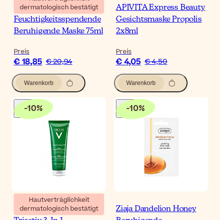
dermatologisch bestätigt
SVR Sensifine SOS
APIVITA Express Beauty
Feuchtigkeitsspendende
Gesichtsmaske Propolis
Beruhigende Maske 75ml
2x8ml
Preis
Preis
€ 18,85
€ 4,05
€ 20,94
€ 4,50
Warenkorb
Warenkorb
-
10
%
-
10
%
Hautverträglichkeit
dermatologisch bestätigt
Vichy Normaderm
Ziaja Dandelion Honey