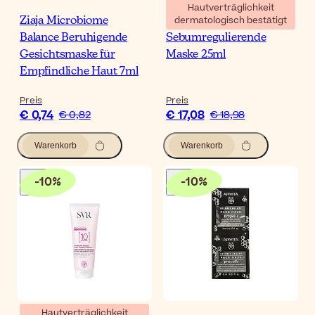
Hautverträglichkeit
dermatologisch bestätigt
Ziaja Microbiome
Biretix
Balance Beruhigende
Sebumregulierende
Gesichtsmaske für
Maske 25ml
Empfindliche Haut 7ml
Preis
Preis
€ 0,74
€ 17,08
€ 0,82
€ 18,98
Warenkorb
Warenkorb
-
10
%
-
10
%
Hautverträglichkeit