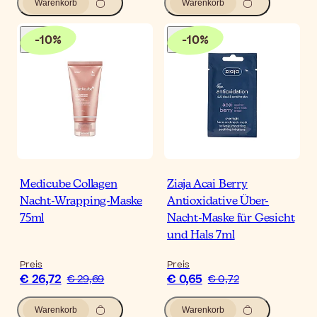
Warenkorb
Warenkorb
-
10
%
-
10
%
Medicube Collagen
Ziaja Acai Berry
Nacht-Wrapping-Maske
Antioxidative Über-
75ml
Nacht-Maske für Gesicht
und Hals 7ml
Preis
Preis
€ 26,72
€ 0,65
€ 29,69
€ 0,72
Warenkorb
Warenkorb