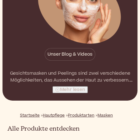
Unser Blog & Videos
Gesichtsmasken und Peelings sind zwei verschiedene
Möglichkeiten, das Aussehen der Haut zu verbessern.
Masken bieten intensive Hautbehandlungen, während
Mehr lesen
Peelings das Hautbild verfeinern. Finden Sie in unserer
großen Auswahl die Produkte, die Ihren Bedürfnissen
am besten entsprechen.
Startseite
Hautpflege
Produktarten
Masken
Alle Produkte entdecken