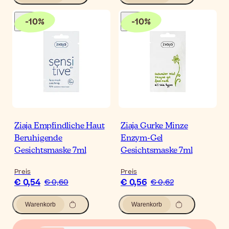
-
10
%
-
10
%
Ziaja Empfindliche Haut
Ziaja Gurke Minze
Beruhigende
Enzym-Gel
Gesichtsmaske 7ml
Gesichtsmaske 7ml
Preis
Preis
€ 0,54
€ 0,56
€ 0,60
€ 0,62
Warenkorb
Warenkorb