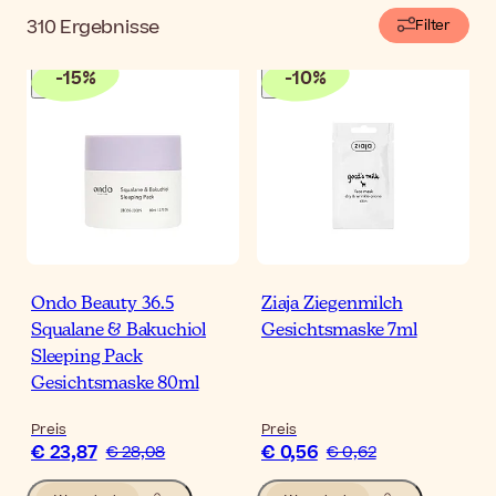
310
Ergebnisse
Filter
-
15
%
-
10
%
Ondo Beauty 36.5
Ziaja Ziegenmilch
Squalane & Bakuchiol
Gesichtsmaske 7ml
Sleeping Pack
Gesichtsmaske 80ml
Preis
Preis
€ 23,87
€ 0,56
€ 28,08
€ 0,62