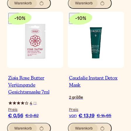
Warenkorb
Warenkorb
-
10
%
-
10
%
Ziaja Rose Butter
Caudalie Instant Detox
Verjüngende
Mask
Gesichtsmaske 7ml
2
größe
4
(
1
)
Preis
Preis
€ 0,56
€ 13,19
€ 0,62
von
€ 14,65
Warenkorb
Warenkorb