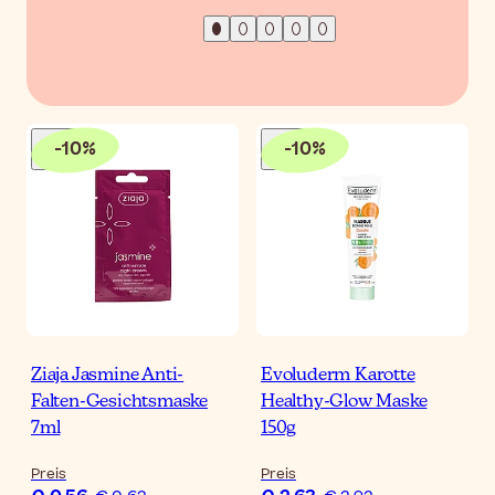
-
10
%
-
10
%
Ziaja Jasmine Anti-
Evoluderm Karotte
Falten-Gesichtsmaske
Healthy-Glow Maske
7ml
150g
Preis
Preis