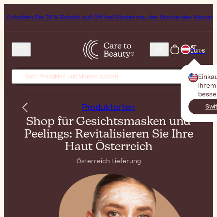
 % Rabatt auf Off bei Bioderma, der Marke des Monats
All Beauty Wee
AT
EUR €
Einka
Ihrem 
besse
Produktarten
Swi
Shop für Gesichtsmasken und
Peelings: Revitalisieren Sie Ihre
Haut Österreich
Österreich Lieferung