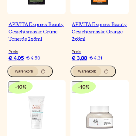
APIVITA Express Beauty
APIVITA Express Beauty
Gesichtsmaske Grüne
Gesichtsmaske Orange
Tonerde 2x8ml
2x8ml
Preis
Preis
€ 4,05
€ 3,88
€ 4,50
€ 4,31
Warenkorb
Warenkorb
-
10
%
-
10
%