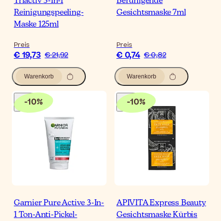
Triactiv 3-In-1
Beruhigende
Reinigungspeeling-
Gesichtsmaske 7ml
Maske 125ml
Preis
Preis
€ 19,73
€ 0,74
€ 21,92
€ 0,82
Warenkorb
Warenkorb
-
10
%
-
10
%
Garnier Pure Active 3-In-
APIVITA Express Beauty
1 Ton-Anti-Pickel-
Gesichtsmaske Kürbis