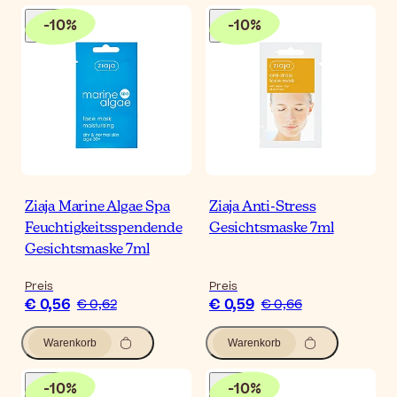
-
10
%
-
10
%
Ziaja Marine Algae Spa
Ziaja Anti-Stress
Feuchtigkeitsspendende
Gesichtsmaske 7ml
Gesichtsmaske 7ml
Preis
Preis
€ 0,56
€ 0,59
€ 0,62
€ 0,66
Warenkorb
Warenkorb
-
10
%
-
10
%