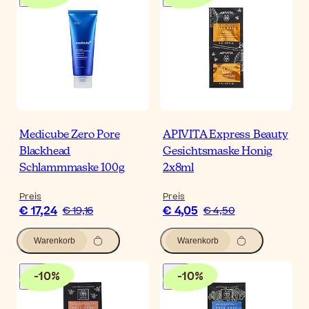
Medicube Zero Pore
APIVITA Express Beauty
Blackhead
Gesichtsmaske Honig
Schlammmaske 100g
2x8ml
Preis
Preis
€ 17,24
€ 4,05
€ 19,16
€ 4,50
Warenkorb
Warenkorb
-
10
%
-
10
%