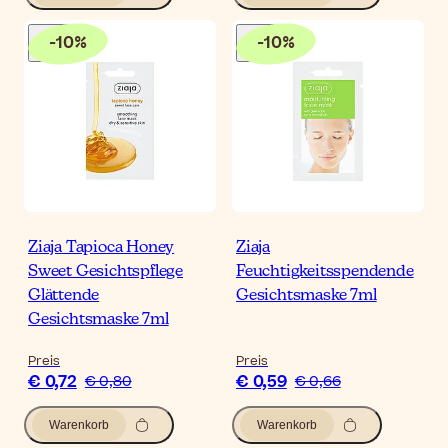
-
10
%
-
10
%
Ziaja Tapioca Honey
Ziaja
Sweet Gesichtspflege
Feuchtigkeitsspendende
Glättende
Gesichtsmaske 7ml
Gesichtsmaske 7ml
Preis
Preis
€ 0,72
€ 0,59
€ 0,80
€ 0,66
Warenkorb
Warenkorb