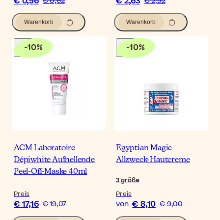
€ 0,56
€ 2,63
€ 0,62
€ 2,92
Warenkorb
Warenkorb
-
10
%
-
10
%
ACM Laboratoire
Egyptian Magic
Dépiwhite Aufhellende
Allzweck-Hautcreme
Peel-Off-Maske 40ml
3
größe
Preis
Preis
€ 17,16
€ 8,10
€ 19,07
von
€ 9,00