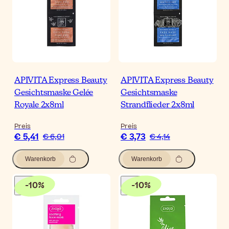
APIVITA Express Beauty
APIVITA Express Beauty
Gesichtsmaske Gelée
Gesichtsmaske
Royale 2x8ml
Strandflieder 2x8ml
Preis
Preis
€ 5,41
€ 3,73
€ 6,01
€ 4,14
Warenkorb
Warenkorb
-
10
%
-
10
%