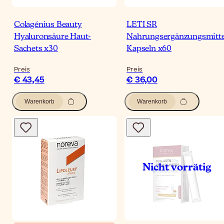
Colagénius Beauty
LETI SR
Hyaluronsäure Haut-
Nahrungsergänzungsmitte
Sachets x30
Kapseln x60
Preis
Preis
€ 43,45
€ 36,00
Warenkorb
Warenkorb