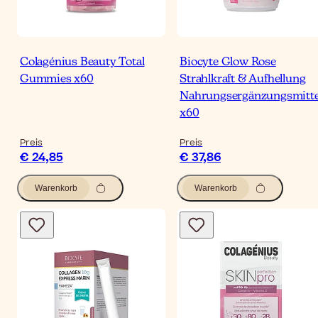
Colagénius Beauty Total
Biocyte Glow Rose
Gummies x60
Strahlkraft & Aufhellung
Nahrungsergänzungsmitte
x60
Preis
Preis
€ 24,85
€ 37,86
Warenkorb
Warenkorb