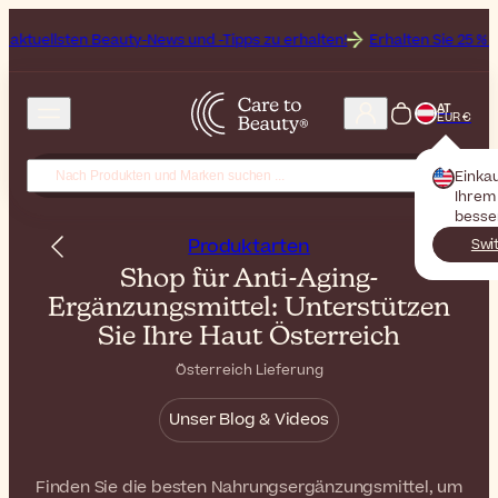
eauty-News und -Tipps zu erhalten!
Erhalten Sie 25 % Rabatt auf Off
AT
EUR €
Einka
Ihrem 
besse
Produktarten
Swi
Shop für Anti-Aging-
Ergänzungsmittel: Unterstützen
Sie Ihre Haut Österreich
Österreich Lieferung
Unser Blog & Videos
Finden Sie die besten Nahrungsergänzungsmittel, um