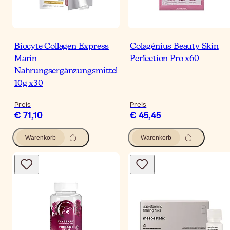
Biocyte Collagen Express
Colagénius Beauty Skin
Marin
Perfection Pro x60
Nahrungsergänzungsmittel
10g x30
Preis
Preis
€ 71,10
€ 45,45
Warenkorb
Warenkorb