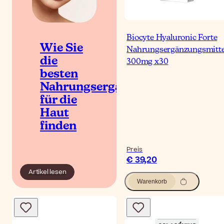
Biocyte Hyaluronic Forte
Wie Sie
Nahrungsergänzungsmitte
die
300mg x30
besten
Nahrungsergänzungsmittel
für die
Haut
finden
Preis
€ 39,20
Artikel lesen
Warenkorb