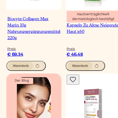
Hautverträglichkeit
dermatologisch bestätigt
Biocyte Collagen Max
MartiDerm Acniover
Marin 10g
Kapseln Zu Akne Neigend
Nahrungsergänzungsmittel
Haut x60
220g
Preis
Preis
€ 69,34
€ 46,48
Warenkorb
Warenkorb
Der Blog