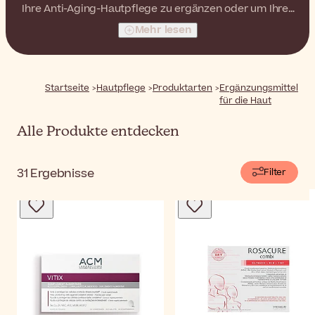
Ihre Anti-Aging-Hautpflege zu ergänzen oder um Ihrer
Haut einfach die benötigten Nährstoffe zu geben.
Mehr lesen
Startseite
Hautpflege
Produktarten
Ergänzungsmittel
für die Haut
Alle Produkte entdecken
31
Ergebnisse
Filter