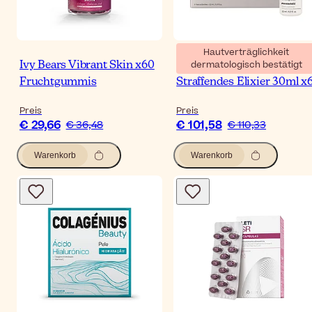
Hautverträglichkeit
dermatologisch bestätigt
Ivy Bears Vibrant Skin x60
Mesoestetic Age Element
Fruchtgummis
Straffendes Elixier 30ml x
Preis
Preis
€ 29,66
€ 101,58
€ 36,48
€ 110,33
Warenkorb
Warenkorb