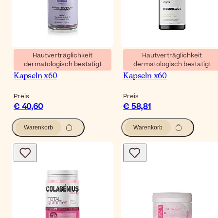
Hautverträglichkeit
Hautverträglichkeit
dermatologisch bestätigt
dermatologisch bestätigt
Martiderm Amatist
Mesoestetic Blemiderm
Kapseln x60
Kapseln x60
Preis
Preis
€ 40,60
€ 58,81
Warenkorb
Warenkorb