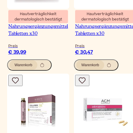
Hautverträglichkeit
Hautverträglichkeit
dermatologisch bestätigt
dermatologisch bestätigt
ACM Laboratoire Vitix
Rosacure Combi Rosacea
Nahrungsergänzungsmittel
Nahrungsergänzungsmitte
Tabletten x30
Tabletten x30
Preis
Preis
€ 39,99
€ 30,47
Warenkorb
Warenkorb