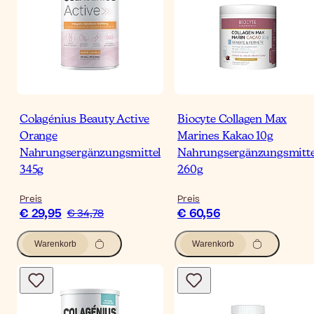
Colagénius Beauty Active
Biocyte Collagen Max
Orange
Marines Kakao 10g
Nahrungsergänzungsmittel
Nahrungsergänzungsmitte
345g
260g
Preis
Preis
€ 29,95
€ 60,56
€ 34,78
Warenkorb
Warenkorb