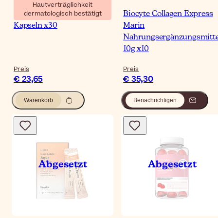
Hautverträglichkeit
dermatologisch bestätigt
Noreva Lipoleum Atopie
Biocyte Collagen Express
Kapseln x30
Marin
Nahrungsergänzungsmitte
10g x10
Preis
Preis
€ 23,65
€ 35,30
Warenkorb
Benachrichtigen