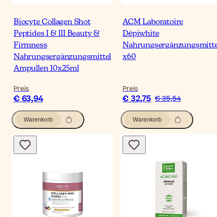
Biocyte Collagen Shot
ACM Laboratoire
Peptides I & III Beauty &
Dépiwhite
Firmness
Nahrungsergänzungsmitte
Nahrungsergänzungsmittel
x60
Ampullen 10x25ml
Preis
Preis
€ 63,94
€ 32,75
€ 35,54
Warenkorb
Warenkorb