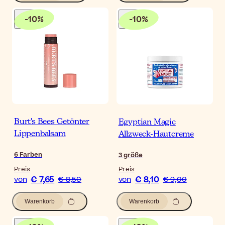
-
10
%
-
10
%
Burt's Bees Getönter
Egyptian Magic
Lippenbalsam
Allzweck-Hautcreme
6
Farben
3
größe
Preis
Preis
€ 7,65
€ 8,10
von
€ 8,50
von
€ 9,00
Warenkorb
Warenkorb