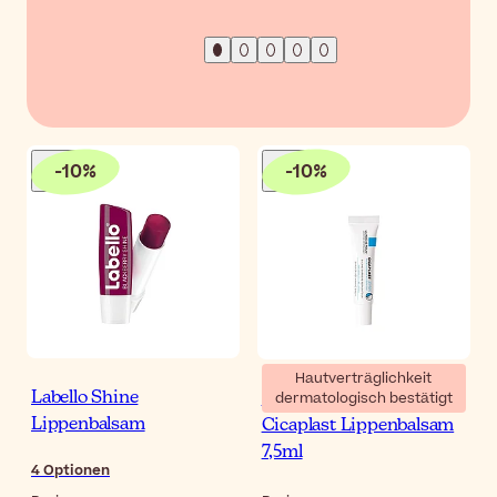
-
10
%
-
10
%
Hautverträglichkeit
dermatologisch bestätigt
Labello Shine
La Roche-Posay
Lippenbalsam
Cicaplast Lippenbalsam
7,5ml
4
Optionen