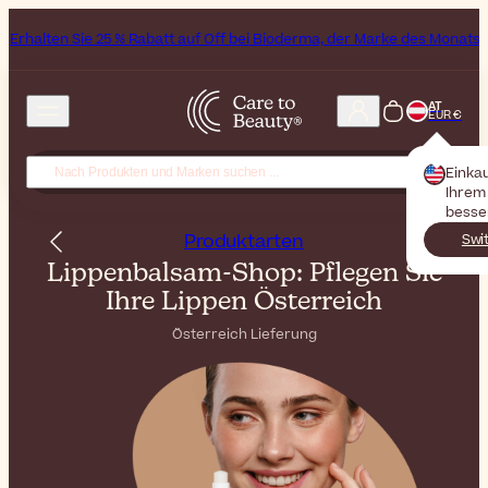
% Rabatt auf Off bei Bioderma, der Marke des Monats
All Beauty Week
AT
EUR €
Einka
Ihrem 
besse
Produktarten
Swi
Lippenbalsam-Shop: Pflegen Sie
Ihre Lippen Österreich
Österreich Lieferung