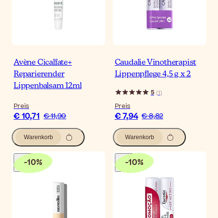
Avène Cicalfate+
Caudalie Vinotherapist
Reparierender
Lippenpflege 4,5 g x 2
Lippenbalsam 12ml
5
(
1
)
Preis
Preis
€ 10,71
€ 7,94
€ 11,90
€ 8,82
Warenkorb
Warenkorb
-
10
%
-
10
%