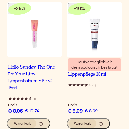
-
25
%
-
10
%
Hautverträglichkeit
dermatologisch bestätigt
Hello Sunday The One
Eucerin Aquaphor SOS
for Your Lips
Lippenpflege 10ml
Lippenbalsam SPF50
5
(
1
)
15ml
5
(
1
)
Preis
Preis
€ 8,06
€ 8,09
€ 10,74
€ 8,99
Warenkorb
Warenkorb