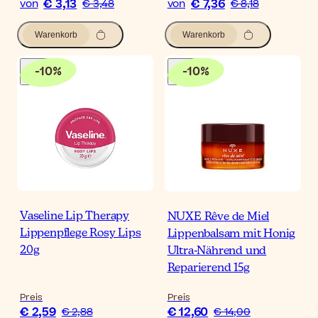
€ 3,13
€ 7,36
von
€ 3,48
von
€ 8,18
Warenkorb
Warenkorb
-
10
%
-
10
%
Vaseline Lip Therapy
NUXE Rêve de Miel
Lippenpflege Rosy Lips
Lippenbalsam mit Honig
20g
Ultra-Nährend und
Reparierend 15g
Preis
Preis
€ 2,59
€ 12,60
€ 2,88
€ 14,00