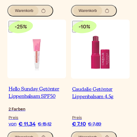
Warenkorb
Warenkorb
-
25
%
-
10
%
Hello Sunday Getönter
Caudalie Getönter
Lippenbalsam SPF50
Lippenbalsam 4.5g
2
Farben
Preis
Preis
€ 11,34
€ 7,10
von
€ 15,12
€ 7,89