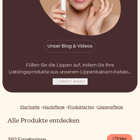
Unser Blog & Videos
Füllen Sie die Lippen auf, indem Sie Ihre
Lieblingsprodukte aus unserem Lippenbalsam-Katalog
auswählen. Diese gezielten Behandlungen
Mehr lesen
vervollständigen Ihre Hautpflegeroutine und halten die
Lippen schön und hydratisiert.
Startseite
Hautpflege
Produktarten
Lippenpflege
Alle Produkte entdecken
392
Ergebnisse
Filter