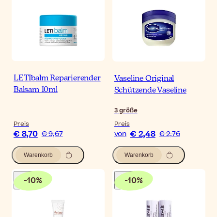
LETIbalm Reparierender
Vaseline Original
Balsam 10ml
Schützende Vaseline
3
größe
Preis
Preis
€ 8,70
€ 2,48
€ 9,67
von
€ 2,76
Warenkorb
Warenkorb
-
10
%
-
10
%