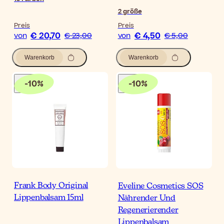
2
größe
Preis
Preis
€ 20,70
€ 4,50
von
€ 23,00
von
€ 5,00
Warenkorb
Warenkorb
-
10
%
-
10
%
Frank Body Original
Eveline Cosmetics SOS
Lippenbalsam 15ml
Nährender Und
Regenerierender
Lippenbalsam