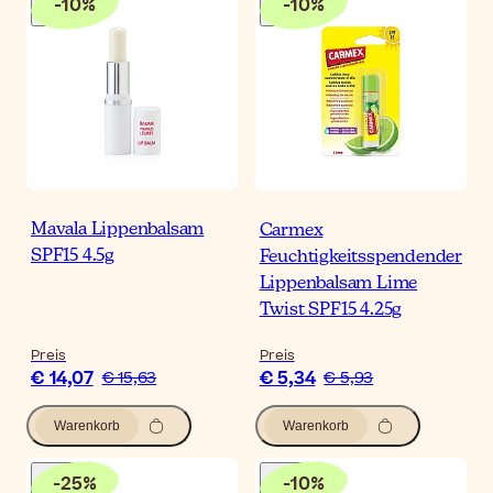
-
10
%
-
10
%
Mavala Lippenbalsam
Carmex
SPF15 4.5g
Feuchtigkeitsspendender
Lippenbalsam Lime
Twist SPF15 4.25g
Preis
Preis
€ 14,07
€ 5,34
€ 15,63
€ 5,93
Warenkorb
Warenkorb
-
25
%
-
10
%