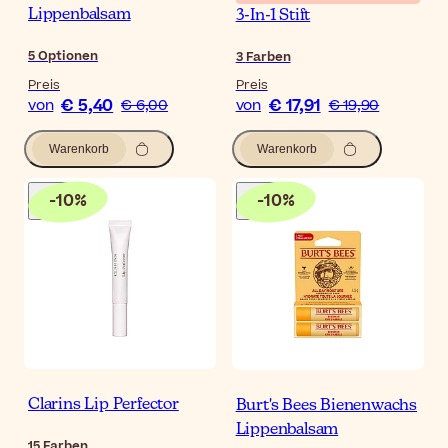
Lippenbalsam
3-In-1 Stift
5
Optionen
3
Farben
Preis
Preis
€ 5,40
€ 17,91
von
€ 6,00
von
€ 19,90
Warenkorb
Warenkorb
-
10
%
-
10
%
Clarins Lip Perfector
Burt's Bees Bienenwachs
Lippenbalsam
15
Farben