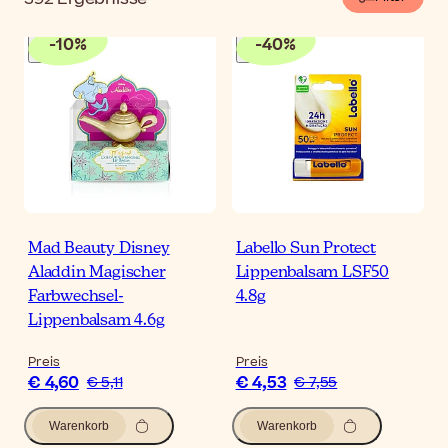
-
10
%
-
40
%
Mad Beauty Disney
Labello Sun Protect
Aladdin Magischer
Lippenbalsam LSF50
Farbwechsel-
4.8g
Lippenbalsam 4.6g
Preis
Preis
€ 4,60
€ 4,53
€ 5,11
€ 7,55
Warenkorb
Warenkorb