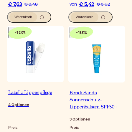
€ 7,63
€ 5,42
€ 8,48
von
€ 6,02
Warenkorb
Warenkorb
-
10
%
-
10
%
Labello Lippenpflege
Bondi Sands
Sonnenschutz-
4
Optionen
Lippenbalsam SPF50+
3
Optionen
Preis
Preis