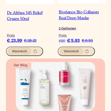
Biodance Bio Collagen
Dr. Althea 345 Relief
Real Deep Maske
Cream 50ml
2
Optionen
Preis
Preis
€ 23,99
€ 5,93
€ 28,22
von
€ 6,59
Warenkorb
Warenkorb
Der Blog