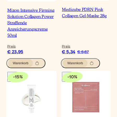
Medicube PDRN Pink
Mizon Intensive Firming
Collagen Gel-Maske 28g
Solution Collagen Power
Straffende
Anreicherungscreme
50ml
Preis
Preis
€ 23,95
€ 5,34
€ 6,67
Warenkorb
Warenkorb
-
15
%
-
10
%