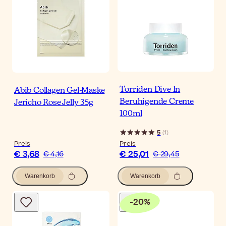
Torriden Dive In
Abib Collagen Gel-Maske
Beruhigende Creme
Jericho Rose Jelly 35g
100ml
5
(
1
)
Preis
Preis
€ 3,68
€ 25,01
€ 4,16
€ 29,45
Warenkorb
Warenkorb
-
20
%