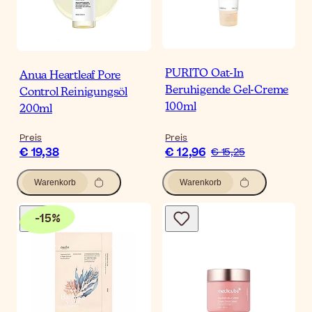
PURITO Oat-In
Anua Heartleaf Pore
Beruhigende Gel-Creme
Control Reinigungsöl
100ml
200ml
Preis
Preis
€ 19,38
€ 12,96
€ 15,25
Warenkorb
Warenkorb
-
15
%