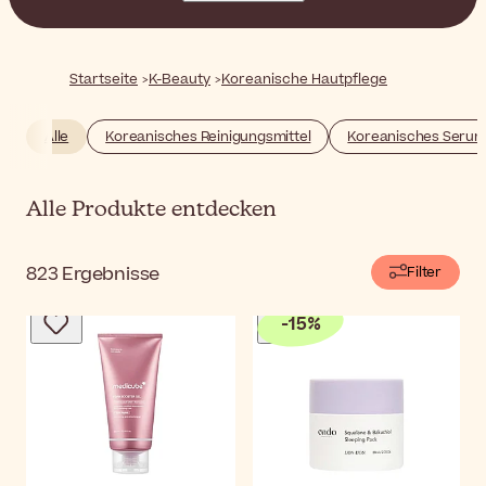
und wirksamen Inhaltsstoffen scheinen diese Produkte
fast zu schön, um wahr zu sein! In dieser Kategorie
finden Sie alle K-Beauty-Produkte, die Sie brauchen, von
sanften Reinigungsmitteln bis hin zu aufhellenden
Startseite
K-Beauty
Koreanische Hautpflege
Seren, die Ihnen helfen, den strahlenden Teint Ihrer
Träume zu erhalten.
Alle
Koreanisches Reinigungsmittel
Koreanisches Serum
Alle Produkte entdecken
823
Ergebnisse
Filter
-
15
%