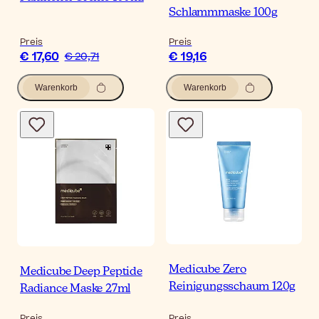
Schlammmaske 100g
Preis
Preis
€ 17,60
€ 19,16
€ 20,71
Warenkorb
Warenkorb
Medicube Zero
Medicube Deep Peptide
Reinigungsschaum 120g
Radiance Maske 27ml
Preis
Preis