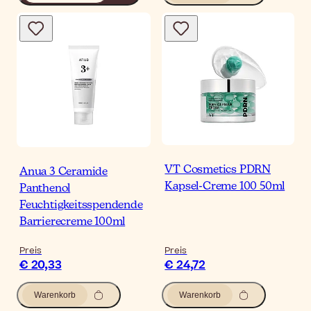
VT Cosmetics PDRN
Anua 3 Ceramide
Kapsel-Creme 100 50ml
Panthenol
Feuchtigkeitsspendende
Barrierecreme 100ml
Preis
Preis
€ 20,33
€ 24,72
Warenkorb
Warenkorb