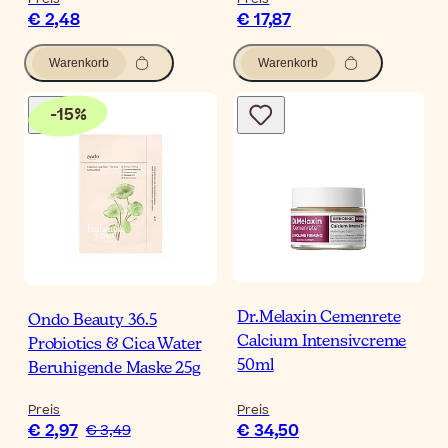
€ 2,48
€ 17,87
Warenkorb
Warenkorb
-
15
%
Dr.Melaxin Cemenrete
Ondo Beauty 36.5
Calcium Intensivcreme
Probiotics & Cica Water
50ml
Beruhigende Maske 25g
Preis
Preis
€ 2,97
€ 34,50
€ 3,49