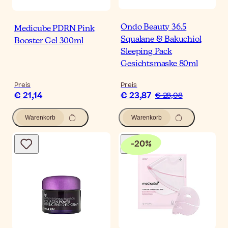
Ondo Beauty 36.5
Medicube PDRN Pink
Squalane & Bakuchiol
Booster Gel 300ml
Sleeping Pack
Gesichtsmaske 80ml
Preis
Preis
€ 21,14
€ 23,87
€ 28,08
Warenkorb
Warenkorb
-
20
%