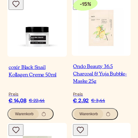
-
15
%
Ondo Beauty 36.5
coxir Black Snail
Charcoal & Yuja Bubble-
Kollagen Creme 50ml
Maske 25g
Preis
Preis
€ 14,08
€ 2,92
€ 22,44
€ 3,44
Warenkorb
Warenkorb