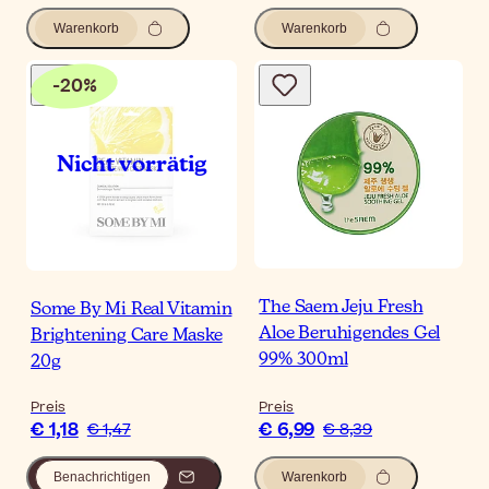
Warenkorb
Warenkorb
-
20
%
The Saem Jeju Fresh
Some By Mi Real Vitamin
Aloe Beruhigendes Gel
Brightening Care Maske
99% 300ml
20g
Preis
Preis
€ 1,18
€ 6,99
€ 1,47
€ 8,39
Benachrichtigen
Warenkorb