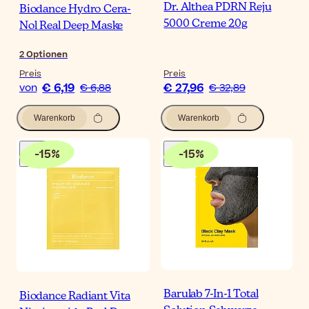
Dr. Althea PDRN Reju
Biodance Hydro Cera-
5000 Creme 20g
Nol Real Deep Maske
2
Optionen
Preis
Preis
€ 6,19
€ 27,96
von
€ 6,88
€ 32,89
Warenkorb
Warenkorb
-
15
%
-
15
%
Barulab 7-In-1 Total
Biodance Radiant Vita