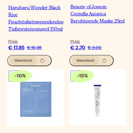
Beauty of Joseon
Haruharu Wonder Black
Centella Asiatica
Rice
Beruhigende Maske 25ml
Feuchtigkeitsspendendes
Tiefenreinigungsöl 150ml
Preis
Preis
€ 17,85
€ 2,70
€ 19,36
€ 3,00
Warenkorb
Warenkorb
-
10
%
-
15
%