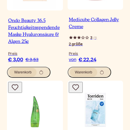
Medicube Collagen Jelly
Ondo Beauty 36.5
Creme
Feuchtigkeitsspendende
Maske Hyaluronsäure &
3
(
1
)
Algen 25g
2
größe
Preis
Preis
€ 3,00
€ 22,24
€ 3,53
von
Warenkorb
Warenkorb