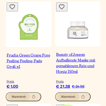
Beauty of Joseon
Frudia Green Grape Pore
Aufhellende Maske mit
Peeling Peeling-Pads
gemahlenem Reis und
Groß x1
Honig 150ml
Preis
Preis
€ 1,00
€ 21,38
€ 24,58
Warenkorb
Warenkorb