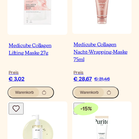
Medicube Collagen
Medicube Collagen
Nacht-Wrapping-Maske
Lifting Maske 27g
75ml
Preis
Preis
€ 3,02
€ 28,67
€ 31,46
Warenkorb
Warenkorb
-
15
%