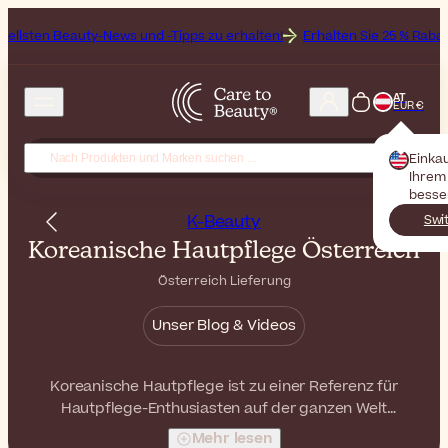
-News und -Tipps zu erhalten!
Erhalten Sie 25 % Rabatt auf Off bei 
AT
EUR €
Einka
Ihrem 
besse
K-Beauty
Swi
Koreanische Hautpflege Österreich
Österreich Lieferung
Unser Blog & Videos
Koreanische Hautpflege ist zu einer Referenz für
Hautpflege-Enthusiasten auf der ganzen Welt
geworden: Mit innovativen Texturen, sanften Formeln
Mehr lesen