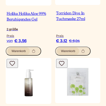
Torriden Dive In
Holika Holika Aloe 99%
Tuchmaske 27ml
Beruhigendes Gel
2
größe
Preis
Preis
€ 3,56
€ 3,12
von
€ 6,94
Warenkorb
Warenkorb