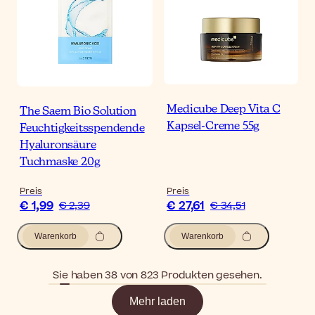
Medicube Deep Vita C
The Saem Bio Solution
Kapsel-Creme 55g
Feuchtigkeitsspendende
Hyaluronsäure
Tuchmaske 20g
Preis
Preis
€ 1,99
€ 27,61
€ 2,39
€ 34,51
Warenkorb
Warenkorb
Sie haben 38 von 823 Produkten gesehen.
Mehr laden