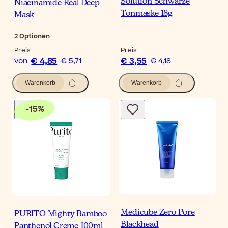
Solution Schwarze
Niacinamide Real Deep
Tonmaske 18g
Mask
2
Optionen
Preis
Preis
€ 4,85
€ 3,55
von
€ 5,71
€ 4,18
Warenkorb
Warenkorb
-
15
%
Medicube Zero Pore
PURITO Mighty Bamboo
Blackhead
Panthenol Creme 100ml