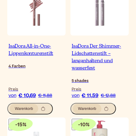
IsaDora All-in-One-
IsaDora Der Shimmer-
Lippenkonturenstift
Lidschattenstift –
langanhaltend und
4
Farben
wasserfest
5
shades
Preis
Preis
€ 10,69
€ 11,59
von
€ 11,88
von
€ 12,88
Warenkorb
Warenkorb
-
15
%
-
10
%