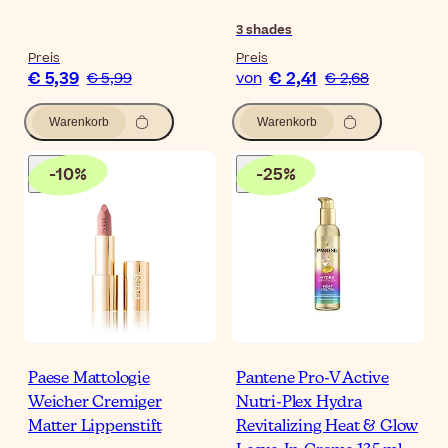
3
shades
Preis
Preis
€ 5,39
€ 2,41
€ 5,99
von
€ 2,68
Warenkorb
Warenkorb
-
10
%
-
25
%
Paese Mattologie
Pantene Pro-V Active
Weicher Cremiger
Nutri-Plex Hydra
Matter Lippenstift
Revitalizing Heat & Glow