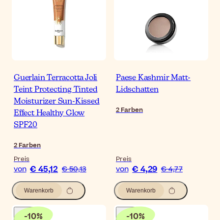
Guerlain Terracotta Joli
Paese Kashmir Matt-
Teint Protecting Tinted
Lidschatten
Moisturizer Sun-Kissed
2
Farben
Effect Healthy Glow
SPF20
2
Farben
Preis
Preis
€ 45,12
€ 4,29
von
€ 50,13
von
€ 4,77
Warenkorb
Warenkorb
-
10
%
-
10
%