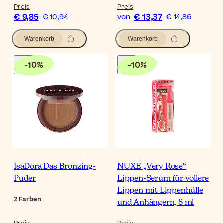
Preis
Preis
€ 9,85
€ 13,37
€ 10,94
von
€ 14,86
Warenkorb
Warenkorb
-
10
%
-
10
%
IsaDora Das Bronzing-
NUXE „Very Rose“
Puder
Lippen-Serum für vollere
Lippen mit Lippenhülle
2
Farben
und Anhängern, 8 ml