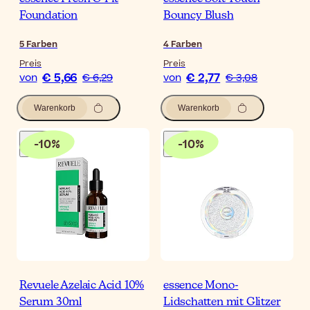
Foundation
Bouncy Blush
5
Farben
4
Farben
Preis
Preis
€ 5,66
€ 2,77
von
€ 6,29
von
€ 3,08
Warenkorb
Warenkorb
-
10
%
-
10
%
Revuele Azelaic Acid 10%
essence Mono-
Serum 30ml
Lidschatten mit Glitzer