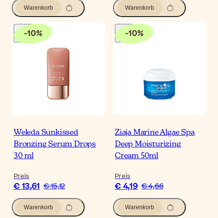
Warenkorb
Warenkorb
-
10
%
-
10
%
Weleda Sunkissed
Ziaja Marine Algae Spa
Bronzing Serum Drops
Deep Moisturizing
30 ml
Cream 50ml
Preis
Preis
€ 13,61
€ 4,19
€ 15,12
€ 4,66
Warenkorb
Warenkorb