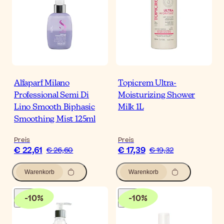
Alfaparf Milano
Topicrem Ultra-
Professional Semi Di
Moisturizing Shower
Lino Smooth Biphasic
Milk 1L
Smoothing Mist 125ml
Preis
Preis
€ 22,61
€ 17,39
€ 26,60
€ 19,32
Warenkorb
Warenkorb
-
10
%
-
10
%