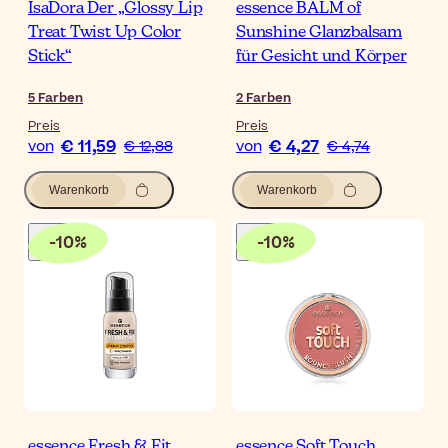
IsaDora Der „Glossy Lip
essence BALM of
Treat Twist Up Color
Sunshine Glanzbalsam
Stick“
für Gesicht und Körper
5
Farben
2
Farben
Preis
Preis
€ 11,59
€ 4,27
von
€ 12,88
von
€ 4,74
Warenkorb
Warenkorb
-
10
%
-
10
%
essence Fresh & Fit
essence Soft Touch