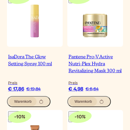
IsaDora The Glow
Pantene Pro-V Active
Setting Spray 100 ml
Nutri-Plex Hydra
Revitalizing Mask 300 ml
Preis
Preis
€ 17,86
€ 4,98
€ 19,84
€ 6,64
Warenkorb
Warenkorb
-
10
%
-
10
%