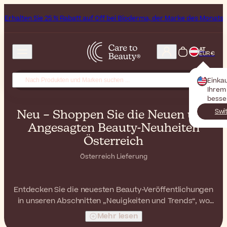
 % Rabatt auf Off bei Bioderma, der Marke des Monats
All Beauty Wee
AT
EUR €
Einka
Ihrem 
besse
Swi
Neu – Shoppen Sie die Neuen und
Angesagten Beauty-Neuheiten
Österreich
Österreich Lieferung
Entdecken Sie die neuesten Beauty-Veröffentlichungen
in unseren Abschnitten „Neuigkeiten und Trends“, wo
Sie eine kuratierte Auswahl an Marken und Produkten
Mehr lesen
finden, die neu bei
Care to Beauty
und der Beauty-Welt