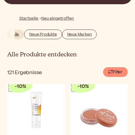
im Allgemeinen sind. Mit unserer Sammlung neuer
Veröffentlichungen war es noch nie so einfach, über die
neuesten Beauty-Trends auf dem Laufenden zu bleiben.
Startseite
Neu eingetroffen
Alle
Neue Produkte
Neue Marken
Alle Produkte entdecken
121
Ergebnisse
Filter
-
10
%
-
10
%