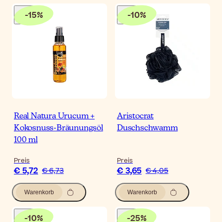
-
15
%
-
10
%
Real Natura Urucum +
Aristocrat
Kokosnuss-Bräunungsöl
Duschschwamm
100 ml
Preis
Preis
€ 5,72
€ 3,65
€ 6,73
€ 4,05
Warenkorb
Warenkorb
-
10
%
-
25
%