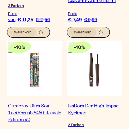
Leave-In-Creme 135 ml
2
Farben
Preis
Preis
€ 11,25
€ 7,49
von
€ 12,50
€ 9,99
Warenkorb
Warenkorb
-
10
%
-
10
%
Curaprox Ultra Soft
IsaDora Der High Impact
Toothbrush 5460 Recycle
Eyeliner
Edition x2
2
Farben