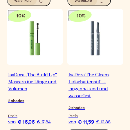
Warenkorb
Warenkorb
-
10
%
-
10
%
IsaDora „The Build Up“
IsaDora The Gleam
Mascara für Länge und
Lidschattenstift –
Volumen
langanhaltend und
wasserfest
2
shades
2
shades
Preis
Preis
€ 16,06
€ 11,59
von
€ 17,84
von
€ 12,88