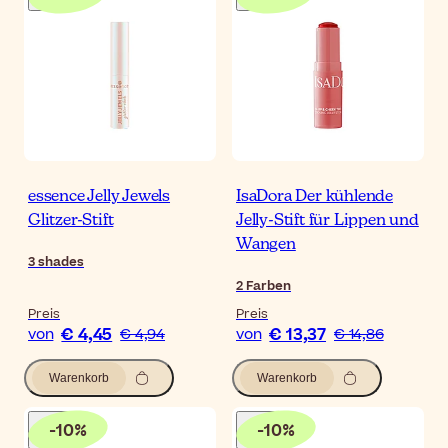
essence Jelly Jewels
IsaDora Der kühlende
Glitzer-Stift
Jelly-Stift für Lippen und
Wangen
3
shades
2
Farben
Preis
Preis
€ 4,45
€ 13,37
von
€ 4,94
von
€ 14,86
Warenkorb
Warenkorb
-
10
%
-
10
%