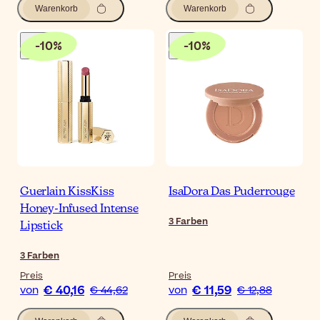
Warenkorb
Warenkorb
-
10
%
-
10
%
Guerlain KissKiss
IsaDora Das Puderrouge
Honey-Infused Intense
3
Farben
Lipstick
3
Farben
Preis
Preis
€ 40,16
€ 11,59
von
€ 44,62
von
€ 12,88