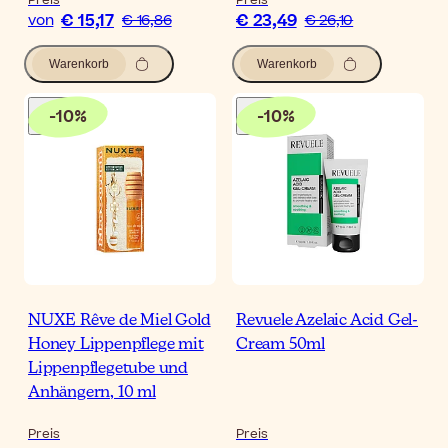
Preis
Preis
€ 15,17
€ 23,49
von
€ 16,86
€ 26,10
Warenkorb
Warenkorb
-
10
%
-
10
%
NUXE Rêve de Miel Gold
Revuele Azelaic Acid Gel-
Honey Lippenpflege mit
Cream 50ml
Lippenpflegetube und
Anhängern, 10 ml
Preis
Preis