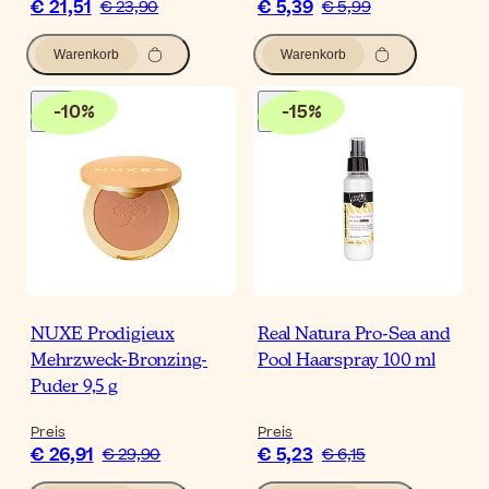
€ 21,51
€ 5,39
€ 23,90
€ 5,99
Warenkorb
Warenkorb
-
10
%
-
15
%
NUXE Prodigieux
Real Natura Pro-Sea and
Mehrzweck-Bronzing-
Pool Haarspray 100 ml
Puder 9,5 g
Preis
Preis
€ 26,91
€ 5,23
€ 29,90
€ 6,15