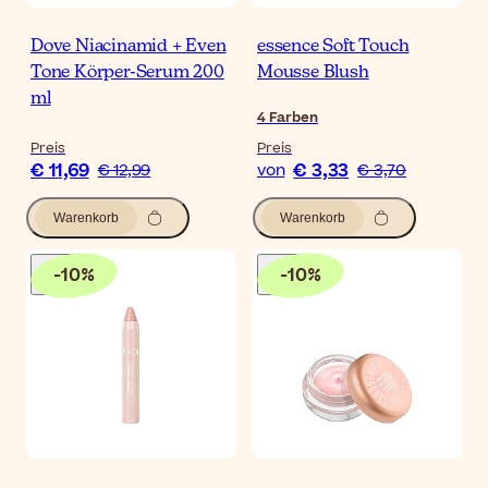
Dove Niacinamid + Even
essence Soft Touch
Tone Körper-Serum 200
Mousse Blush
ml
4
Farben
Preis
Preis
€ 11,69
€ 3,33
€ 12,99
von
€ 3,70
Warenkorb
Warenkorb
-
10
%
-
10
%