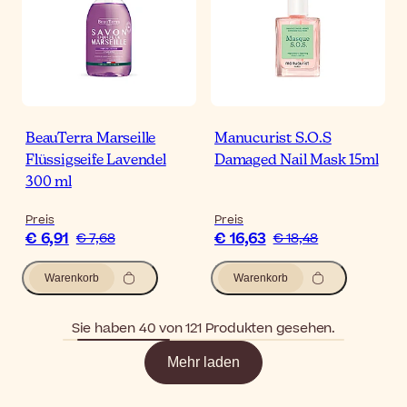
BeauTerra Marseille
Manucurist S.O.S
Flüssigseife Lavendel
Damaged Nail Mask 15ml
300 ml
Preis
Preis
€ 6,91
€ 16,63
€ 7,68
€ 18,48
Warenkorb
Warenkorb
Sie haben 40 von 121 Produkten gesehen.
Mehr laden