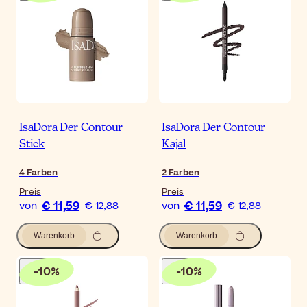
IsaDora Der Contour
IsaDora Der Contour
Stick
Kajal
4
Farben
2
Farben
Preis
Preis
€ 11,59
€ 11,59
von
€ 12,88
von
€ 12,88
Warenkorb
Warenkorb
-
10
%
-
10
%