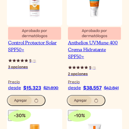
Aprobado por
Aprobado por
dermatólogos
dermatólogos
Eucerin Sun Pigment
La Roche-Posay
Control Protector Solar
Anthelios UVMune 400
SPF50+
Crema Hidratante
SPF50+
5
(
1
)
3
opciones
5
(
1
)
2
opciones
Precio
Precio
$15.323
$38.557
desde
$21.890
desde
$42.841
Agregar
Agregar
-
30
%
-
10
%