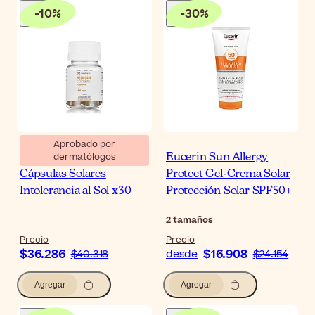
-
10
%
-
30
%
Aprobado por
dermatólogos
Heliocare Ultra D
Eucerin Sun Allergy
Cápsulas Solares
Protect Gel-Crema Solar
Intolerancia al Sol x30
Protección Solar SPF50+
2
tamaños
Precio
Precio
$36.286
$16.908
$40.318
desde
$24.154
Agregar
Agregar