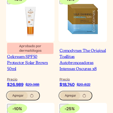
Aprobado por
dermatólogos
Heliocare Color
Comodynes The Original
Gelcream SPF50
Toallitas
Protector Solar Brown
Autobronceadoras
50ml
Intensas Oscuras x8
Precio
Precio
$26.989
$18.740
$29.988
$20.822
Agregar
Agregar
-
10
%
-
25
%