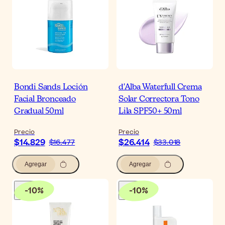
Bondi Sands Loción
d'Alba Waterfull Crema
Facial Bronceado
Solar Correctora Tono
Gradual 50ml
Lila SPF50+ 50ml
Precio
Precio
$14.829
$26.414
$16.477
$33.018
Agregar
Agregar
-
10
%
-
10
%