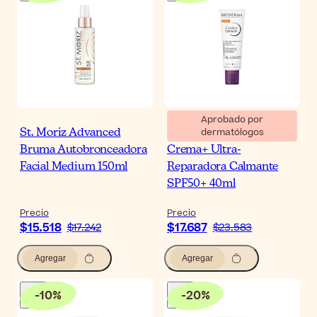
Aprobado por
dermatólogos
St. Moriz Advanced
Bioderma Cicabio
Bruma Autobronceadora
Crema+ Ultra-
Facial Medium 150ml
Reparadora Calmante
SPF50+ 40ml
Precio
Precio
$15.518
$17.687
$17.242
$23.583
Agregar
Agregar
-
10
%
-
20
%