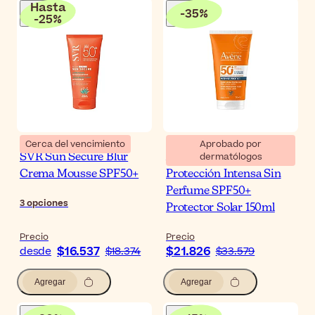
Hasta
-
35
%
-
25
%
Cerca del vencimiento
Aprobado por
dermatólogos
SVR Sun Secure Blur
Avène Sun Fluido
Crema Mousse SPF50+
Protección Intensa Sin
Perfume SPF50+
3
opciones
Protector Solar 150ml
Precio
Precio
$16.537
$21.826
desde
$18.374
$33.579
Agregar
Agregar