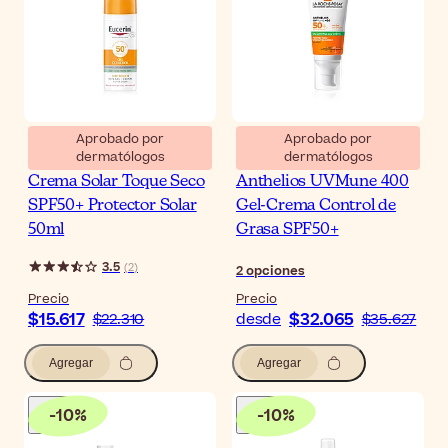
Aprobado por
Aprobado por
dermatólogos
dermatólogos
Eucerin Oil Control Gel-
La Roche-Posay
Crema Solar Toque Seco
Anthelios UVMune 400
SPF50+ Protector Solar
Gel-Crema Control de
50ml
Grasa SPF50+
3.5
(
2
)
2
opciones
Precio
Precio
$15.617
$32.065
$22.310
desde
$35.627
Agregar
Agregar
-
10
%
-
10
%