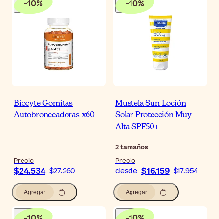
-
10
%
-
10
%
Biocyte Gomitas
Mustela Sun Loción
Autobronceadoras x60
Solar Protección Muy
Alta SPF50+
2
tamaños
Precio
Precio
$24.534
$16.159
$27.260
desde
$17.954
Agregar
Agregar
-
10
%
-
10
%