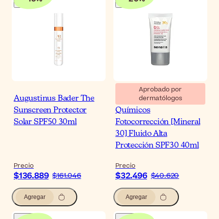
Aprobado por
dermatólogos
Augustinus Bader The
Sensilis 0% Filtros UV
Sunscreen Protector
Químicos
Solar SPF50 30ml
Fotocorrección [Mineral
30] Fluido Alta
Protección SPF30 40ml
Precio
Precio
$136.889
$32.496
$161.046
$40.620
Agregar
Agregar