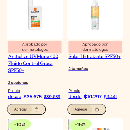
Aprobado por
Aprobado por
dermatólogos
dermatólogos
La Roche-Posay
SVR Sun Secure Agua
Anthelios UVMune 400
Solar Hidratante SPF50+
Fluido Control Grasa
2
tamaños
SPF50+
2
opciones
Precio
Precio
$35.675
$10.297
desde
$39.639
desde
$11.441
Agregar
Agregar
-
10
%
-
15
%