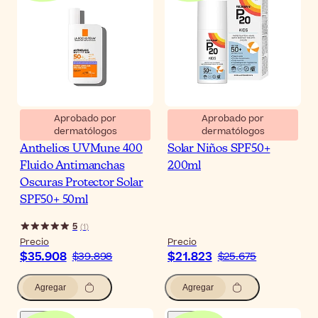
Aprobado por
Aprobado por
dermatólogos
dermatólogos
La Roche-Posay
Riemann P20 Protector
Anthelios UVMune 400
Solar Niños SPF50+
Fluido Antimanchas
200ml
Oscuras Protector Solar
SPF50+ 50ml
5
(
1
)
Precio
Precio
$35.908
$21.823
$39.898
$25.675
Agregar
Agregar