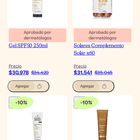
Aprobado por
Aprobado por
dermatólogos
dermatólogos
Heliocare 360 Advanced
Heliocare Cápsulas
Gel SPF50 250ml
Solares Complemento
Solar x60
Precio
Precio
$30.978
$31.541
$34.420
$35.045
Agregar
Agregar
-
10
%
-
10
%