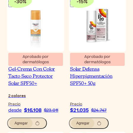
-
30
%
-
15
%
Aprobado por
Aprobado por
dermatólogos
dermatólogos
Eucerin Sun Oil Control
Riemann P20 Crema
Gel-Crema Con Color
Solar Defensa
Tacto Seco Protector
Hiperpigmentación
Solar SPF50+
SPF50+ 50g
2
colores
Precio
Precio
$16.108
$21.035
desde
$23.011
$24.747
Agregar
Agregar