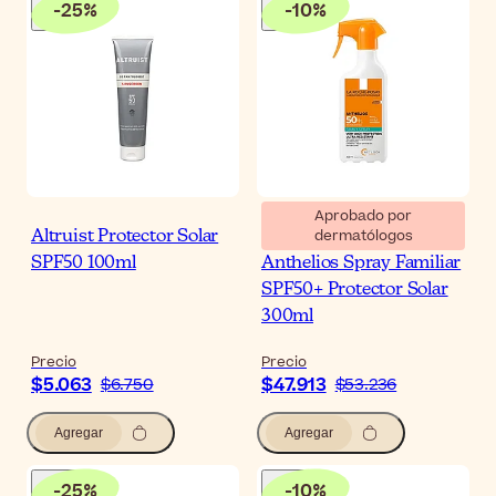
-
25
%
-
10
%
Aprobado por
dermatólogos
Altruist Protector Solar
La Roche-Posay
SPF50 100ml
Anthelios Spray Familiar
SPF50+ Protector Solar
300ml
Precio
Precio
$5.063
$47.913
$6.750
$53.236
Agregar
Agregar
-
25
%
-
10
%