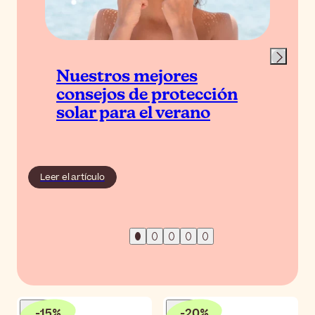
Nuestros mejores
consejos de protección
solar para el verano
Leer el artículo
-
15
%
-
20
%