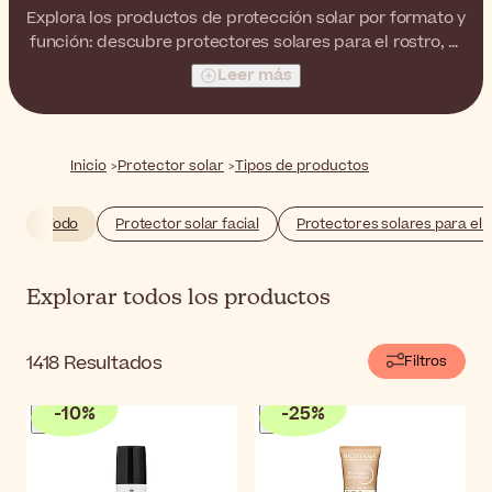
Explora los productos de protección solar por formato y
función: descubre protectores solares para el rostro, el
cuerpo, los labios y el cabello, y más.
Leer más
Inicio
Protector solar
Tipos de productos
Todo
Protector solar facial
Protectores solares para el 
Explorar todos los productos
1418
Resultados
Filtros
-
10
%
-
25
%