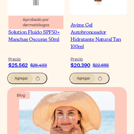
Aprobado por
dermatólogos
Heliocare 360º Pigment
Avène Gel
Solution Fluido SPF50+
Autobronceador
Manchas Oscuras 50ml
Hidratante Natural Tan
100ml
Precio
Precio
$25.562
$20.390
$28.403
$22.655
Agregar
Agregar
Blog