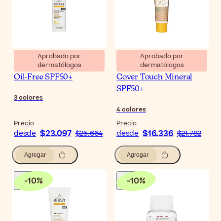
Aprobado por
Aprobado por
dermatólogos
dermatólogos
Heliocare 360 Color Gel
Bioderma Photoderm
Oil-Free SPF50+
Cover Touch Mineral
SPF50+
3
colores
4
colores
Precio
Precio
$23.097
$16.336
desde
$25.664
desde
$21.782
Agregar
Agregar
-
10
%
-
10
%