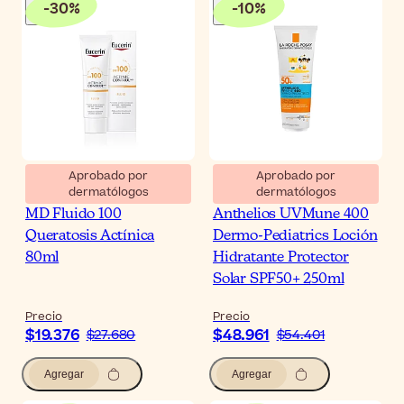
-
30
%
-
10
%
Aprobado por
Aprobado por
dermatólogos
dermatólogos
Eucerin Actinic Control
La Roche-Posay
MD Fluido 100
Anthelios UVMune 400
Queratosis Actínica
Dermo-Pediatrics Loción
80ml
Hidratante Protector
Solar SPF50+ 250ml
Precio
Precio
$19.376
$48.961
$27.680
$54.401
Agregar
Agregar