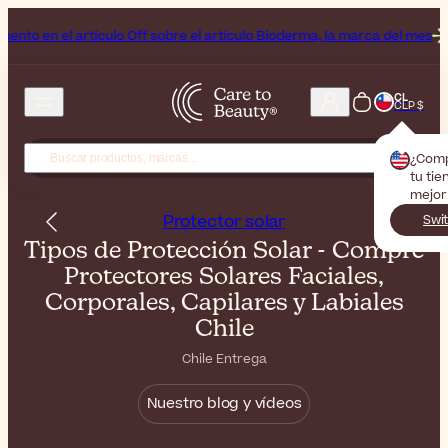
lo Off sobre el artículo Bioderma, la marca del mes
Fin de semana de
CL
CLP $
¿Com
tu tie
mejor
Protector solar
Swi
Tipos de Protección Solar - Compre
Protectores Solares Faciales,
Corporales, Capilares y Labiales
Chile
Chile Entrega
Nuestro blog y vídeos