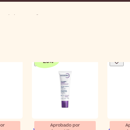
Mordeduras y arañazos
-
25
%
or
Aprobado por
A