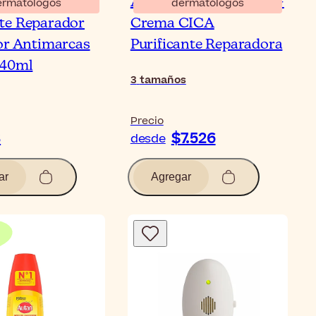
avit+ Cuidado
A-Derma Dermalibour+
ermatólogos
dermatólogos
te Reparador
Crema CICA
or Antimarcas
Purificante Reparadora
 40ml
3
tamaños
Precio
3
$7.526
desde
ar
Agregar