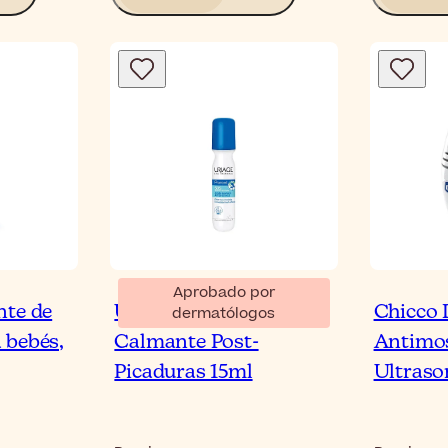
Aprobado por
nte de
Uriage Pruriced SOS
Chicco 
dermatólogos
 bebés,
Calmante Post-
Antimos
Picaduras 15ml
Ultraso