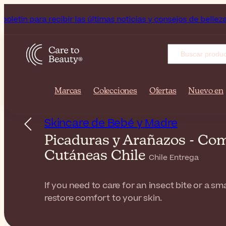
a recibir las últimas noticias y consejos de belleza!
Consigu
Marcas
Colecciones
Ofertas
Nuevo en
Skincare de Bebé y Madre
Picaduras y Arañazos - Com
Cutáneas Chile
Chile Entrega
If you need to care for an insect bite or a s
restore comfort to your skin.