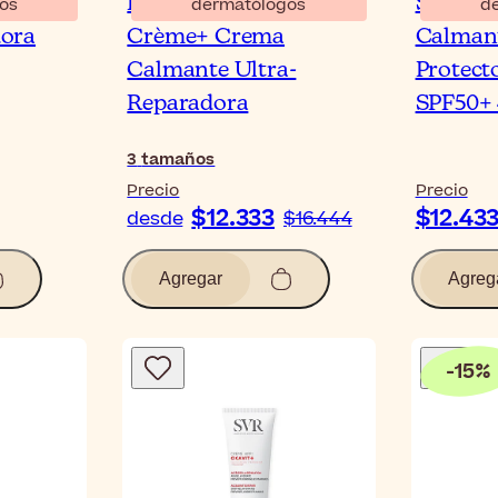
e+
Bioderma Cicabio
SVR Cic
os
dermatólogos
d
ora
Crème+ Crema
Calman
Calmante Ultra-
Protect
Reparadora
SPF50+
3
tamaños
Precio
Precio
$12.333
$12.43
desde
$16.444
Agregar
Agreg
-
15
%