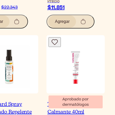
Precio
$11.851
$22.343
ar
Agregar
Aprobado por
ard Spray
Topicrem CICA Crema
dermatólogos
do Repelente
Calmante 40ml