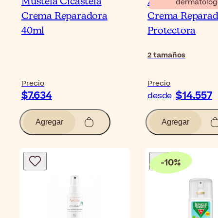
Mustela Cicastela
Avène Cicalfat
dermatólog
Crema Reparadora
Crema Reparad
40ml
Protectora
2
tamaños
Precio
Precio
$7.634
$14.557
desde
Agregar
Agregar
-
10
%