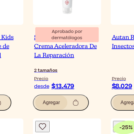
Aprobado por
 Kids
SVR Cicavit+ HPPI
Autan R
dermatólogos
e de
Crema Aceleradora De
Insecto
l
La Reparación
2
tamaños
Precio
Precio
$13.479
$8.029
desde
Agregar
Agreg
-
25
%