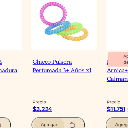
A
Z
Chicco Pulsera
Bioderm
d
icadura
Perfumada 3+ Años x1
Arnica
Calman
Precio
Precio
$3.224
$11.751
Agregar
Agreg