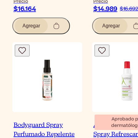
Precio
Precio
$16.164
$14.989
$16.69
Agregar
Agregar
Aprobado p
Bodyguard Spray
A-Derma Cutal
dermatólog
Perfumado Repelente
Spray Refresca