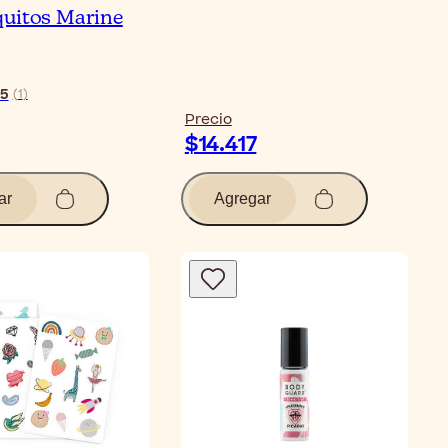
uitos Marine
5
(
1
)
Precio
$14.417
ar
Agregar