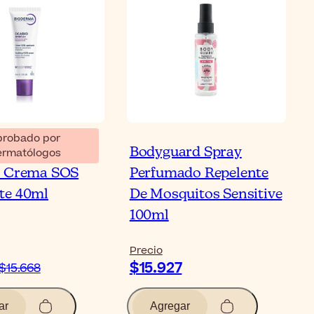
probado por
a Cicabio
Bodyguard Spray
ermatólogos
+ Crema SOS
Perfumado Repelente
te 40ml
De Mosquitos Sensitive
100ml
Precio
$15.927
$15.668
ar
Agregar