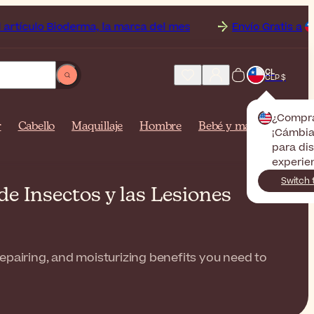
Bioderma, la marca del mes
Envío Gratis a
Chile a pa
CL
CLP $
¿Compr
r
Cabello
Maquillaje
Hombre
Bebé y mamá
¡Cámbiat
para dis
experien
Switch 
e Insectos y las Lesiones
 repairing, and moisturizing benefits you need to