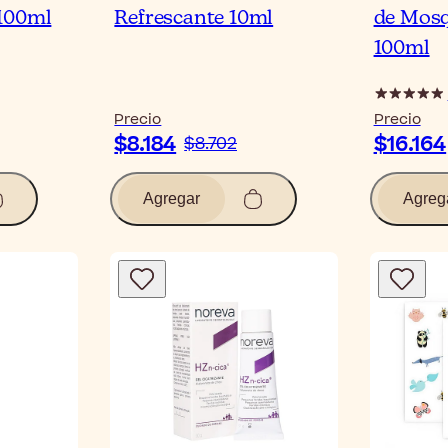
100ml
Refrescante 10ml
de Mosq
100ml
Precio
Precio
$8.184
$16.164
$8.702
Agregar
Agreg