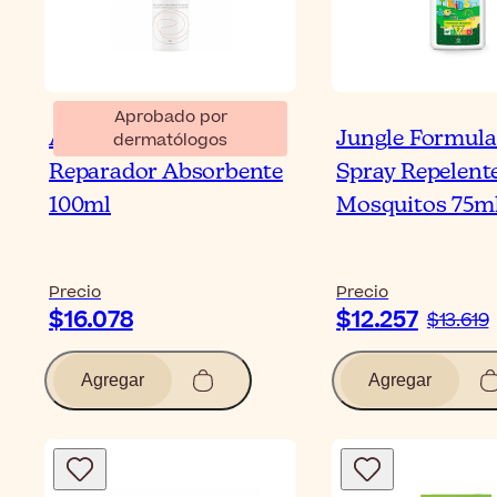
Aprobado por
Avène Cicalfate+ Spray
Jungle Formula
dermatólogos
Reparador Absorbente
Spray Repelent
100ml
Mosquitos 75m
Precio
Precio
$16.078
$12.257
$13.619
Agregar
Agregar