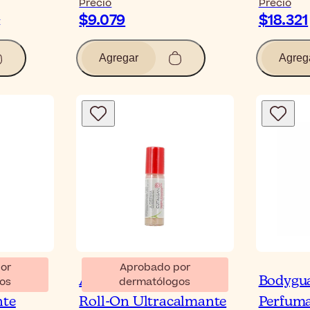
Precio
Precio
$9.079
$18.321
2
Agregar
Agreg
or
Aprobado por
gan
A-Derma Cutalgan
Bodygu
os
dermatólogos
nte
Roll-On Ultracalmante
Perfuma