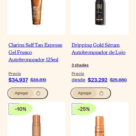
Clarins Self Tan Express
Dripping Gold Sérum
Gel Fresco
Autobronceador de Lujo
Autobronceador 125ml
3
shades
Precio
Precio
$34.937
$23.292
$38.819
desde
$25.880
Agregar
Agregar
-
10
%
-
25
%