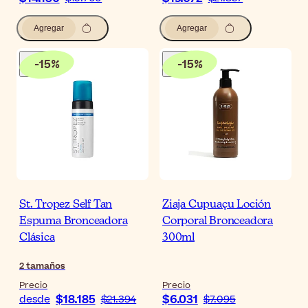
Agregar
Agregar
-
15
%
-
15
%
St. Tropez Self Tan
Ziaja Cupuaçu Loción
Espuma Bronceadora
Corporal Bronceadora
Clásica
300ml
2
tamaños
Precio
Precio
$18.185
$6.031
desde
$21.394
$7.095