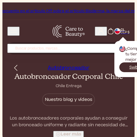
ulo Off sobre el artículo Bioderma, la marca del mes
Fin de semana d
CL
CLP $
¿Com
tu tie
mejor
Autobronceador
Swi
Autobronceador Corporal Chile
Chile Entrega
Nuestro blog y vídeos
Los autobronceadores corporales ayudan a conseguir
un bronceado uniforme y radiante sin necesidad de
exponerse al sol. Esta categoría incluye lociones,
Leer más