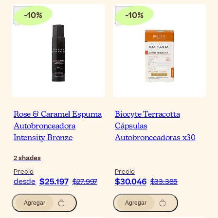
-
10
%
-
10
%
Rose & Caramel Espuma
Biocyte Terracotta
Autobronceadora
Cápsulas
Intensity Bronze
Autobronceadoras x30
2
shades
Precio
Precio
$25.197
$30.046
desde
$27.997
$33.385
Agregar
Agregar