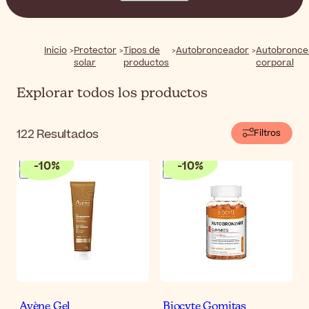
mousses y sprays autobronceadores desarrollados
para una aplicación suave y unos resultados de
aspecto natural en todo el cuerpo.
Inicio
Protector
Tipos de
Autobronceador
Autobronce
solar
productos
corporal
Explorar todos los productos
122
Resultados
Filtros
-
10
%
-
10
%
Avène Gel
Biocyte Gomitas