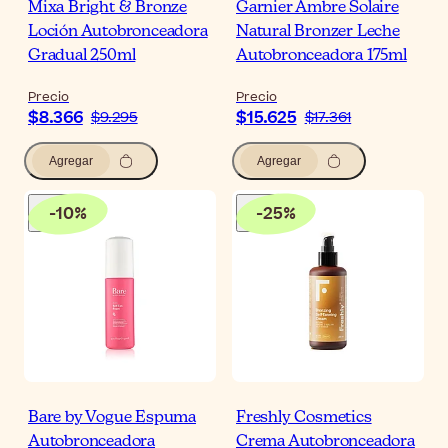
Mixa Bright & Bronze
Garnier Ambre Solaire
Loción Autobronceadora
Natural Bronzer Leche
Gradual 250ml
Autobronceadora 175ml
Precio
Precio
$8.366
$15.625
$9.295
$17.361
Agregar
Agregar
-
10
%
-
25
%
Bare by Vogue Espuma
Freshly Cosmetics
Autobronceadora
Crema Autobronceadora