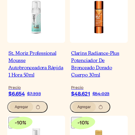
St. Moriz Professional
Clarins Radiance-Plus
Mousse
Potenciador De
Autobronceadora Rápida
Bronceado Dorado
1 Hora 50ml
Cuerpo 30ml
Precio
Precio
$6.654
$48.621
$7.393
$54.023
Agregar
Agregar
-
10
%
-
10
%