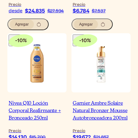
Precio
Precio
$24.835
$6.784
desde
$27.594
$7.537
Agregar
Agregar
-
10
%
-
10
%
Nivea Q10 Loción
Garnier Ambre Solaire
Corporal Reafirmante +
Natural Bronzer Mousse
Bronceado 250ml
Autobronceadora 200ml
Precio
Precio
$14.130
$19.672
$15.700
$21.857