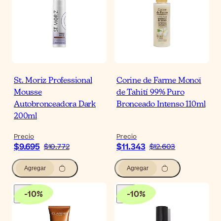
St. Moriz Professional
Corine de Farme Monoï
Mousse
de Tahití 99% Puro
Autobronceadora Dark
Bronceado Intenso 110ml
200ml
Precio
Precio
$9.695
$11.343
$10.772
$12.603
Agregar
Agregar
-
10
%
-
10
%