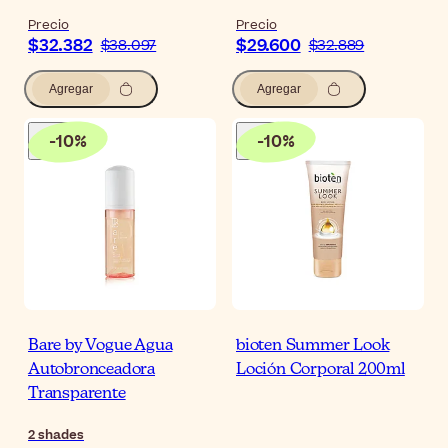
Precio
Precio
$32.382
$29.600
$38.097
$32.889
Agregar
Agregar
-
10
%
-
10
%
Bare by Vogue Agua
bioten Summer Look
Autobronceadora
Loción Corporal 200ml
Transparente
2
shades