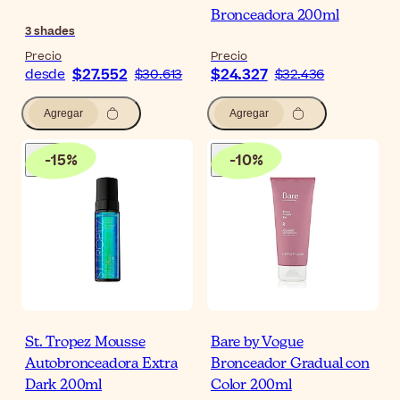
Bronceadora 200ml
3
shades
Precio
Precio
$27.552
$24.327
desde
$30.613
$32.436
Agregar
Agregar
-
15
%
-
10
%
St. Tropez Mousse
Bare by Vogue
Autobronceadora Extra
Bronceador Gradual con
Dark 200ml
Color 200ml