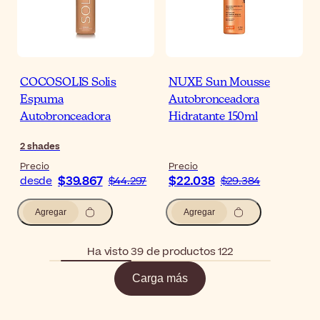
COCOSOLIS Solis
NUXE Sun Mousse
Espuma
Autobronceadora
Autobronceadora
Hidratante 150ml
2
shades
Precio
Precio
$39.867
$22.038
desde
$44.297
$29.384
Agregar
Agregar
Ha visto 39 de productos 122
Carga más