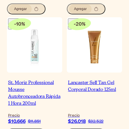
Agregar
Agregar
-
10
%
-
20
%
St. Moriz Professional
Lancaster Self Tan Gel
Mousse
Corporal Dorado 125ml
Autobronceadora Rápida
1 Hora 200ml
Precio
Precio
$10.666
$26.018
$11.851
$32.522