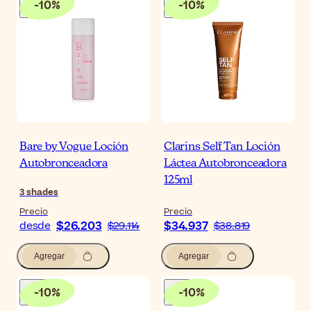
-
10
%
-
10
%
Bare by Vogue Loción
Clarins Self Tan Loción
Autobronceadora
Láctea Autobronceadora
125ml
3
shades
Precio
Precio
$26.203
$34.937
desde
$29.114
$38.819
Agregar
Agregar
-
10
%
-
10
%