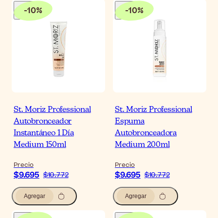
-
10
%
-
10
%
St. Moriz Professional
St. Moriz Professional
Autobronceador
Espuma
Instantáneo 1 Día
Autobronceadora
Medium 150ml
Medium 200ml
Precio
Precio
$9.695
$9.695
$10.772
$10.772
Agregar
Agregar