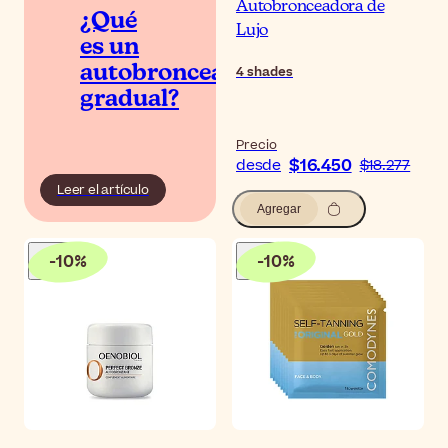
Autobronceadora de
¿Qué
Lujo
es un
autobronceador
4
shades
gradual?
Precio
$16.450
desde
$18.277
Leer el artículo
Agregar
-
10
%
-
10
%