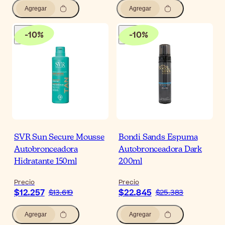
Agregar
Agregar
-
10
%
-
10
%
SVR Sun Secure Mousse
Bondi Sands Espuma
Autobronceadora
Autobronceadora Dark
Hidratante 150ml
200ml
Precio
Precio
$12.257
$22.845
$13.619
$25.383
Agregar
Agregar