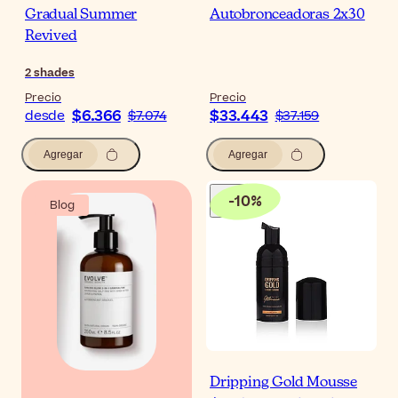
Gradual Summer
Autobronceadoras 2x30
Revived
2
shades
Precio
Precio
$6.366
$33.443
desde
$7.074
$37.159
Agregar
Agregar
-
10
%
Blog
Dripping Gold Mousse