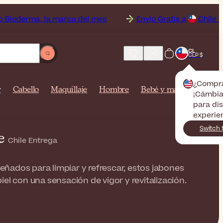
la marca del mes
Envío Gratis a
Chile a partir de $2
CL
CLP $
¿Compr
r
Cabello
Maquillaje
Hombre
Bebé y mamá
¡Cámbiat
para dis
experien
Switch 
le
Chile Entrega
ñados para limpiar y refrescar, estos jabones
piel con una sensación de vigor y revitalización.