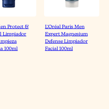
en Protect &
L'Oréal Paris Men
l Limpiador
Expert Magnesium
Limpieza
Defense Limpiador
a 100ml
Facial 100ml