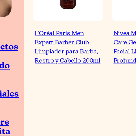
L'Oréal Paris Men
Nivea M
Expert Barber Club
Care Ge
ctos
Limpiador para Barba,
Facial 
Rostro y Cabello 200ml
Profund
do
iales
re
ita