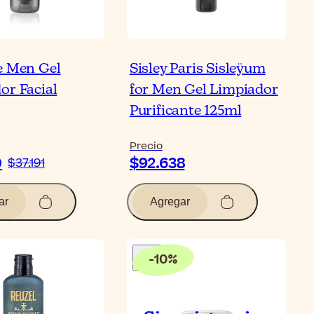
e Men Gel
Sisley Paris Sisleÿum
or Facial
for Men Gel Limpiador
Purificante 125ml
Precio
0
$92.638
$37.191
ar
Agregar
-
10
%