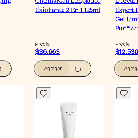
ying
ClarinsMen Limpiador
L'Oréal
Exfoliante 2 En 1 125ml
Expert 
Gel Lim
Purific
Precio
Precio
$36.663
$12.53
Agregar
Agreg