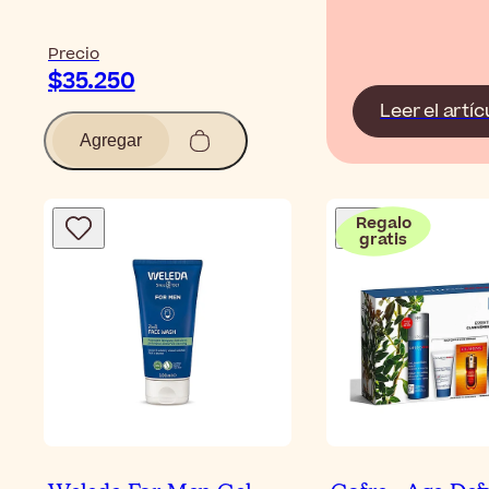
Precio
$35.250
Leer el artíc
Agregar
Regalo
gratis