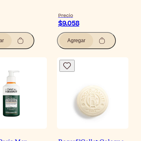
Precio
$9.058
ar
Agregar