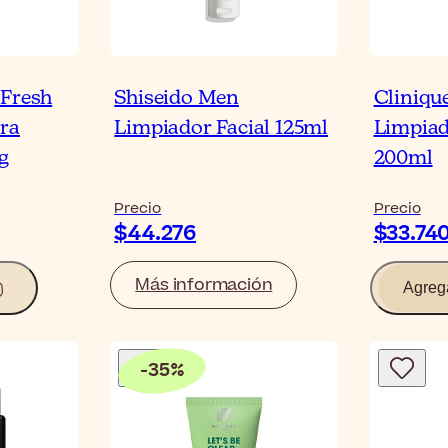
 Fresh
Shiseido Men
Cliniqu
ra
Limpiador Facial 125ml
Limpiad
g
200ml
Precio
Precio
$44.276
$33.74
Más información
Agreg
-
35
%