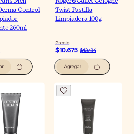
 Paris Men
Roger&Gallet Cologne
Derma Control
Twist Pastilla
piador
Limpiadora 100g
ante 260ml
Precio
0
$10.675
$13.134
ar
Agregar