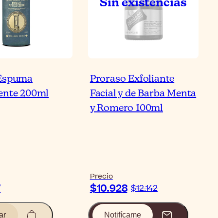
 Espuma
Proraso Exfoliante
ente 200ml
Facial y de Barba Menta
y Romero 100ml
Precio
7
$10.928
$12.142
ar
Notifícame