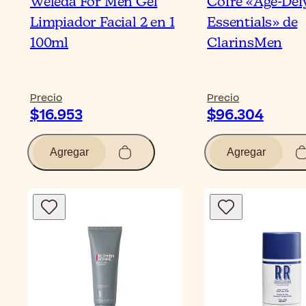
Weleda For Men Gel
Cofre «Age-Def
Limpiador Facial 2 en 1
Essentials» de
100ml
ClarinsMen
Precio
Precio
$16.953
$96.304
Agregar
Agregar