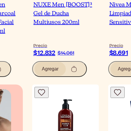
en
NUXE Men [BOOST]³
Nivea M
arcoal
Gel de Ducha
Limpiad
acial
Multiusos 200ml
Sensiti
ml
Precio
Precio
$12.832
$8.691
$14.061
Agregar
Agreg