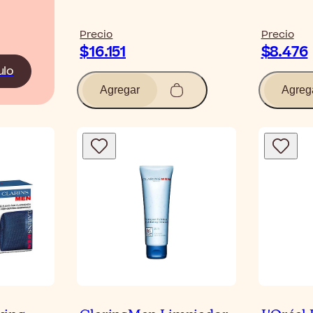
Precio
Precio
$16.151
$8.476
ulo
Agregar
Agreg