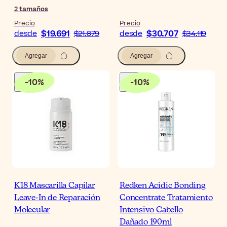
2
tamaños
Precio
Precio
$19.691
$30.707
desde
$21.879
desde
$34.119
Agregar
Agregar
-
10
%
-
10
%
K18 Mascarilla Capilar
Redken Acidic Bonding
Leave-In de Reparación
Concentrate Tratamiento
Molecular
Intensivo Cabello
Dañado 190ml