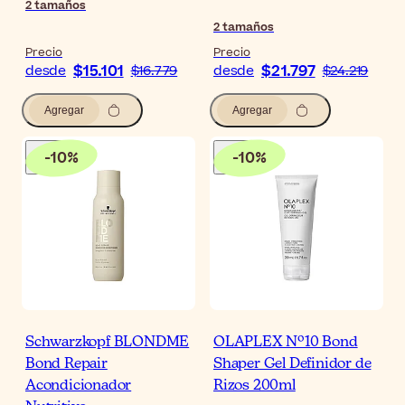
2
tamaños
2
tamaños
Precio
Precio
$15.101
$21.797
desde
$16.779
desde
$24.219
Agregar
Agregar
-
10
%
-
10
%
Schwarzkopf BLONDME
OLAPLEX Nº10 Bond
Bond Repair
Shaper Gel Definidor de
Acondicionador
Rizos 200ml