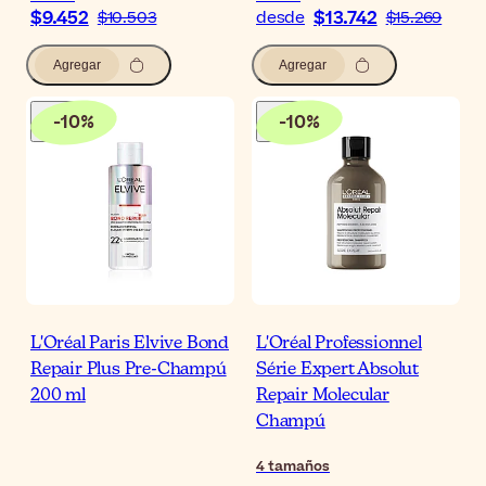
$9.452
$13.742
$10.503
desde
$15.269
Agregar
Agregar
-
10
%
-
10
%
L'Oréal Paris Elvive Bond
L'Oréal Professionnel
Repair Plus Pre-Champú
Série Expert Absolut
200 ml
Repair Molecular
Champú
4
tamaños