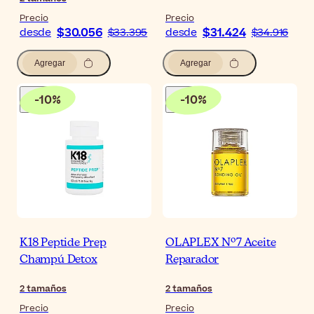
Precio
Precio
$30.056
$31.424
desde
$33.395
desde
$34.916
Agregar
Agregar
-
10
%
-
10
%
K18 Peptide Prep
OLAPLEX Nº7 Aceite
Champú Detox
Reparador
2
tamaños
2
tamaños
Precio
Precio