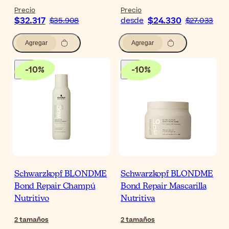
Precio
Precio
$32.317
$24.330
$35.908
desde
$27.033
Agregar
Agregar
-
10
%
-
10
%
Schwarzkopf BLONDME
Schwarzkopf BLONDME
Bond Repair Champú
Bond Repair Mascarilla
Nutritivo
Nutritiva
2
tamaños
2
tamaños