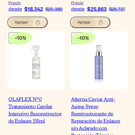
Precio
Precio
$18.342
$25.863
desde
$20.380
desde
$28.737
Agregar
Agregar
-
10
%
-
10
%
OLAPLEX Nº0
Alterna Caviar Anti-
Tratamiento Capilar
Aging Spray
Intensivo Reconstructor
Reestructurante de
de Enlaces 155ml
Reparación de Enlaces
sin Aclarado con