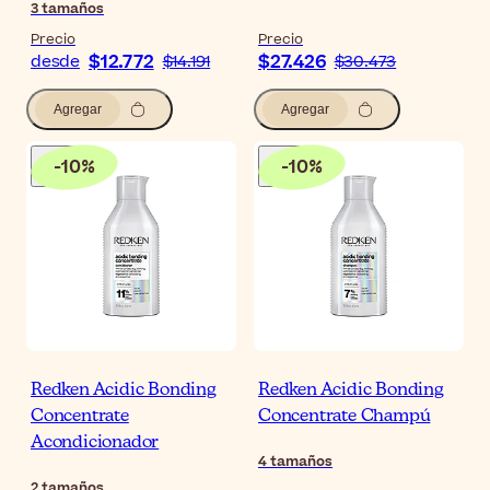
3
tamaños
Precio
Precio
$12.772
$27.426
desde
$14.191
$30.473
Agregar
Agregar
-
10
%
-
10
%
Redken Acidic Bonding
Redken Acidic Bonding
Concentrate
Concentrate Champú
Acondicionador
4
tamaños
2
tamaños