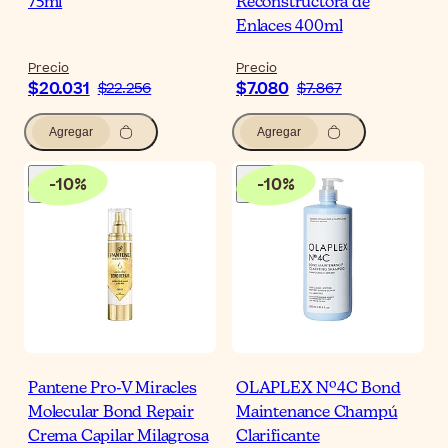
75ml
Reconstructora de
Enlaces 400ml
Precio
Precio
$20.031
$7.080
$22.256
$7.867
Agregar
Agregar
-
10
%
-
10
%
Pantene Pro-V Miracles
OLAPLEX Nº4C Bond
Molecular Bond Repair
Maintenance Champú
Crema Capilar Milagrosa
Clarificante