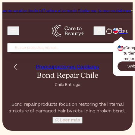
lo Off sobre el artículo Bioderma, la marca del mes
Fin de semana de
CL
CLP $
¿Com
tu tie
mejor
Preocupaciones Capilares
Swi
Bond Repair Chile
Chile Entrega
Bond repair products focus on restoring the internal
structure of damaged hair by rebuilding broken bonds
caused by chemical treatments, heat styling, and
Leer más
environmental stress. These advanced formulas go
beyond surface repair, targeting the hair fiber from