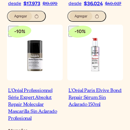
$17.973
$36.024
desde
$19.970
desde
$40.027
Agregar
Agregar
-
10
%
-
10
%
L'Oréal Professionnel
L'Oréal Paris Elvive Bond
Série Expert Absolut
Repair Sérum Sin
Repair Molecular
Aclarado 150ml
Mascarilla Sin Aclarado
Profesional