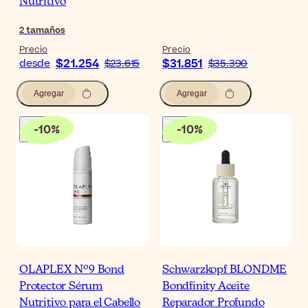
Nutritivo
2
tamaños
Precio
Precio
$21.254
$31.851
desde
$23.615
$35.390
Agregar
Agregar
-
10
%
-
10
%
OLAPLEX Nº9 Bond
Schwarzkopf BLONDME
Protector Sérum
Bondfinity Aceite
Nutritivo para el Cabello
Reparador Profundo