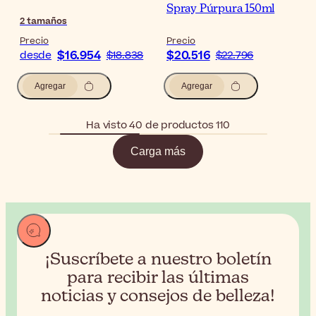
Spray Púrpura 150ml
2
tamaños
Precio
Precio
$16.954
$20.516
desde
$18.838
$22.796
Agregar
Agregar
Ha visto 40 de productos 110
Carga más
¡Suscríbete a nuestro boletín
para recibir
las últimas
noticias y consejos de belleza!