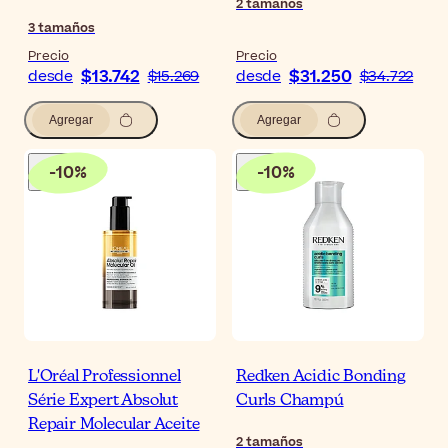
2
tamaños
3
tamaños
Precio
Precio
$13.742
$31.250
desde
$15.269
desde
$34.722
Agregar
Agregar
-
10
%
-
10
%
L'Oréal Professionnel
Redken Acidic Bonding
Série Expert Absolut
Curls Champú
Repair Molecular Aceite
2
tamaños