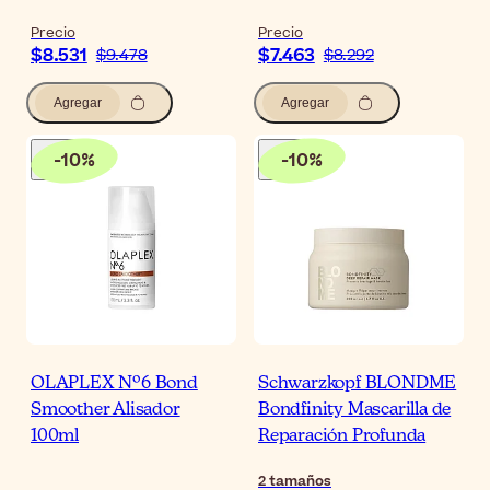
Precio
Precio
$8.531
$7.463
$9.478
$8.292
Agregar
Agregar
-
10
%
-
10
%
OLAPLEX Nº6 Bond
Schwarzkopf BLONDME
Smoother Alisador
Bondfinity Mascarilla de
100ml
Reparación Profunda
2
tamaños