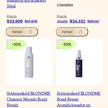
Intensiva Sin Aclarado
2
tamaños
50ml
Precio
Precio
$33.909
$34.332
$37.676
desde
$38.147
Agregar
Agregar
-
10
%
-
10
%
Schwarzkopf BLONDME
Schwarzkopf BLONDME
Champú Morado Bond
Bond Repair
Repair
Acondicionador en