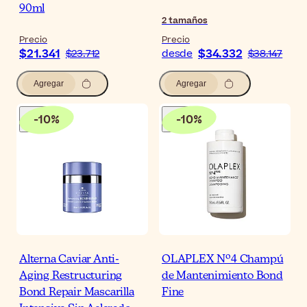
90ml
2
tamaños
Precio
Precio
$21.341
$34.332
$23.712
desde
$38.147
Agregar
Agregar
-
10
%
-
10
%
Alterna Caviar Anti-
OLAPLEX Nº4 Champú
Aging Restructuring
de Mantenimiento Bond
Bond Repair Mascarilla
Fine