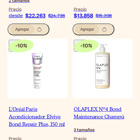
2
tamaños
Precio
Precio
$22.263
$13.858
desde
$24.736
$15.398
Agregar
Agregar
-
10
%
-
10
%
L'Oréal Paris
OLAPLEX Nº4 Bond
Acondicionador Elvive
Maintenance Champú
Bond Repair Plus, 150 ml
3
tamaños
Precio
Precio