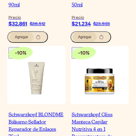
90ml
50ml
Precio
Precio
$32.861
$21.234
$36.512
$23.593
Agregar
Agregar
-
10
%
-
10
%
Schwarzkopf BLONDME
Schwarzkopf Gliss
Bálsamo Sellador
Manteca Capilar
Reparador de Enlaces
Nutritiva 4 en 1