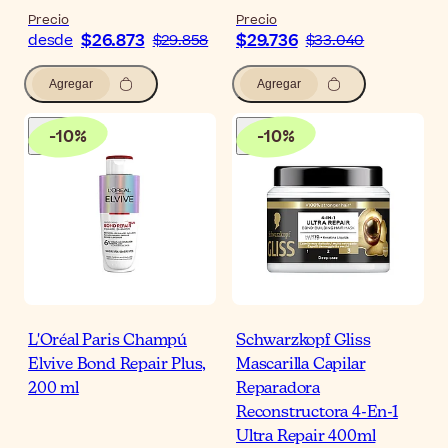
Precio
Precio
$26.873
$29.736
desde
$29.858
$33.040
Agregar
Agregar
-
10
%
-
10
%
L'Oréal Paris Champú
Schwarzkopf Gliss
Elvive Bond Repair Plus,
Mascarilla Capilar
200 ml
Reparadora
Reconstructora 4-En-1
Ultra Repair 400ml