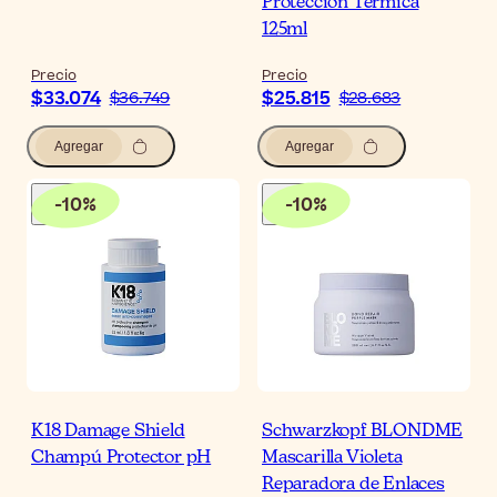
Protección Térmica
125ml
Precio
Precio
$33.074
$25.815
$36.749
$28.683
Agregar
Agregar
-
10
%
-
10
%
K18 Damage Shield
Schwarzkopf BLONDME
Champú Protector pH
Mascarilla Violeta
Reparadora de Enlaces