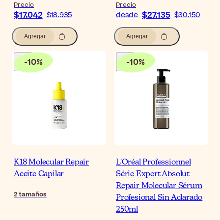
Precio
Precio
$17.042
$27.135
$18.935
desde
$30.150
Agregar
Agregar
-
10
%
-
10
%
K18 Molecular Repair
L'Oréal Professionnel
Aceite Capilar
Série Expert Absolut
Repair Molecular Sérum
2
tamaños
Profesional Sin Aclarado
250ml