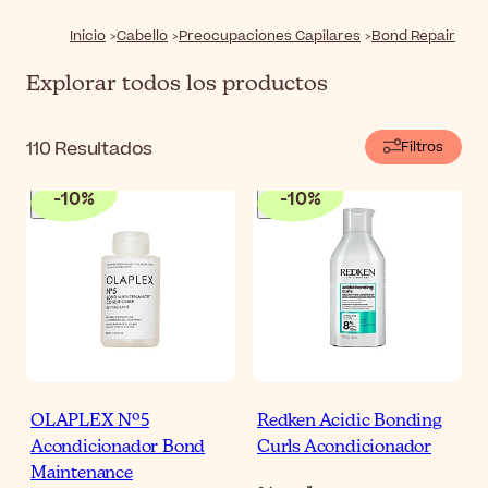
within to strengthen, protect, and improve overall hair
resilience.
Inicio
Cabello
Preocupaciones Capilares
Bond Repair
Explorar todos los productos
110
Resultados
Filtros
-
10
%
-
10
%
OLAPLEX Nº5
Redken Acidic Bonding
Acondicionador Bond
Curls Acondicionador
Maintenance