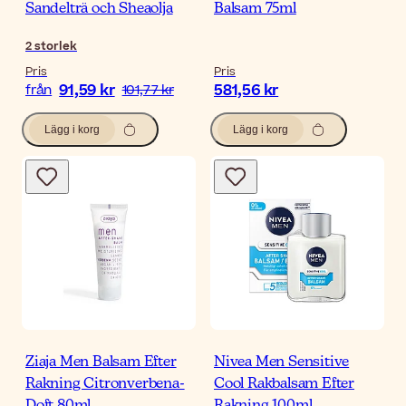
Sandelträ och Sheaolja
Balsam 75ml
2
storlek
Pris
Pris
91,59 kr
581,56 kr
från
101,77 kr
Lägg i korg
Lägg i korg
Ziaja Men Balsam Efter
Nivea Men Sensitive
Rakning Citronverbena-
Cool Rakbalsam Efter