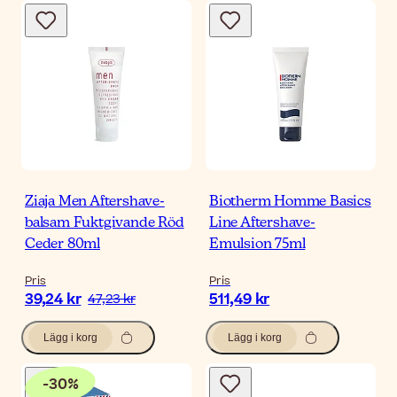
Ziaja Men Aftershave-
Biotherm Homme Basics
balsam Fuktgivande Röd
Line Aftershave-
Ceder 80ml
Emulsion 75ml
Pris
Pris
39,24 kr
511,49 kr
47,23 kr
Lägg i korg
Lägg i korg
-
30
%