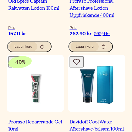
Old Spice Captain
Proraso Professional
Rakvatten Lotion 100ml
Aftershave Lotion
Uppfriskande 400ml
Pris
Pris
157,11 kr
262,90 kr
292,11 kr
Lägg i korg
Lägg i korg
-
10
%
Proraso Reparerande Gel
Davidoff Cool Water
10ml
Aftershave-balsam 100ml