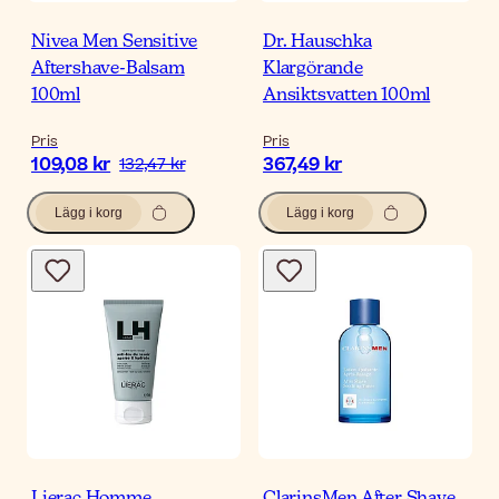
Nivea Men Sensitive
Dr. Hauschka
Aftershave-Balsam
Klargörande
100ml
Ansiktsvatten 100ml
Pris
Pris
109,08 kr
367,49 kr
132,47 kr
Lägg i korg
Lägg i korg