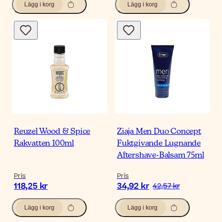
Lägg i korg
Lägg i korg
Reuzel Wood & Spice
Ziaja Men Duo Concept
Rakvatten 100ml
Fuktgivande Lugnande
Aftershave-Balsam 75ml
Pris
Pris
118,25 kr
34,92 kr
42,57 kr
Lägg i korg
Lägg i korg