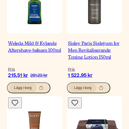
Weleda Mild & Kylande
Sisley Paris Sisleÿum for
Aftershave-balsam 100ml
Men Revitaliserande
Toning Lotion 150ml
Pris
Pris
215,51 kr
1 522,95 kr
261,29 kr
Lägg i korg
Lägg i korg