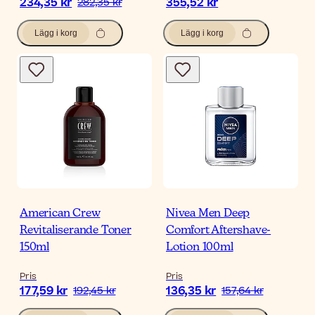
234,35 kr
355,52 kr
282,35 kr
Lägg i korg
Lägg i korg
American Crew
Nivea Men Deep
Revitaliserande Toner
Comfort Aftershave-
150ml
Lotion 100ml
Pris
Pris
177,59 kr
136,35 kr
192,45 kr
157,64 kr