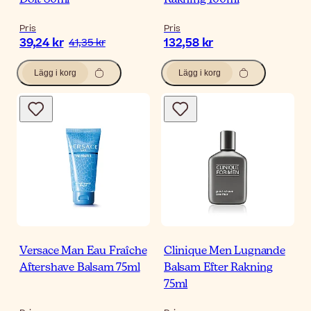
Doft 80ml
Rakning 100ml
Pris
Pris
39,24 kr
132,58 kr
41,35 kr
Lägg i korg
Lägg i korg
Versace Man Eau Fraîche
Clinique Men Lugnande
Aftershave Balsam 75ml
Balsam Efter Rakning
75ml