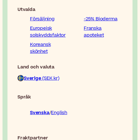
Utvalda
Försäljning
-25% Bioderma
Europeisk
Franska
solskyddsfaktor
apoteket
Koreansk
skönhet
Land och valuta
Sverige
(SEK kr)
Språk
Svenska
English
Fraktpartner