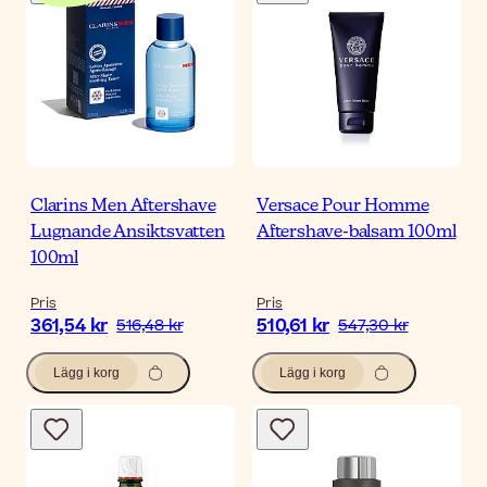
Clarins Men Aftershave
Versace Pour Homme
Lugnande Ansiktsvatten
Aftershave-balsam 100ml
100ml
Pris
Pris
361,54 kr
510,61 kr
516,48 kr
547,30 kr
Lägg i korg
Lägg i korg