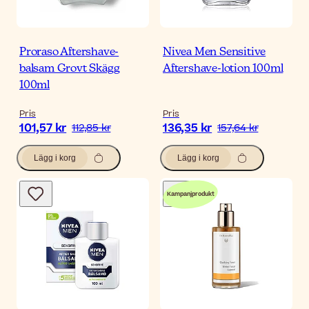
Proraso Aftershave-
Nivea Men Sensitive
balsam Grovt Skägg
Aftershave-lotion 100ml
100ml
Pris
Pris
101,57 kr
136,35 kr
112,85 kr
157,64 kr
Lägg i korg
Lägg i korg
Kampanjprodukt