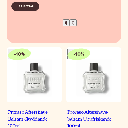
Läs artikel
-
10
%
-
10
%
Proraso Aftershave
Proraso Aftershave-
Balsam Skyddande
balsam Uppfriskande
100ml
100ml