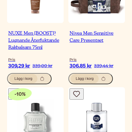
NUXE Men [BOOST]³
Nivea Men Sensitive
Lugnande Återfuktande
Care Presentset
Rakbalsam 75ml
Pris
Pris
309,29 kr
306,85 kr
339,00 kr
339,44 kr
Lägg i korg
Lägg i korg
-
10
%