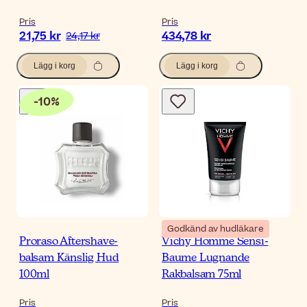
Pris
Pris
21,75 kr
434,78 kr
24,17 kr
Lägg i korg
Lägg i korg
-
10
%
Godkänd av hudläkare
Proraso Aftershave-
Vichy Homme Sensi-
balsam Känslig Hud
Baume Lugnande
100ml
Rakbalsam 75ml
Pris
Pris