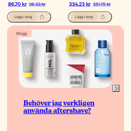
86,70 kr
334,23 kr
96,33 kr
351,75 kr
Lägg i korg
Lägg i korg
Blogg
Behöver jag verkligen
använda aftershave?