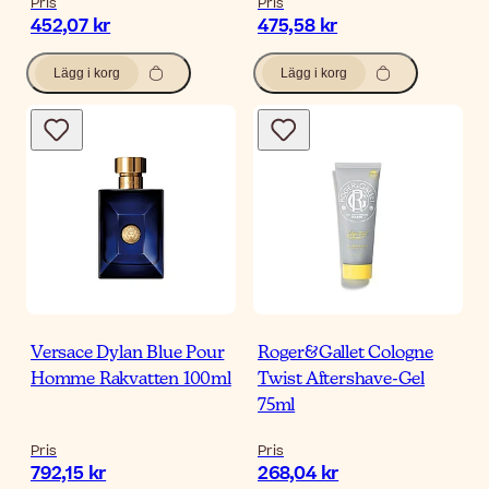
Pris
Pris
452,07 kr
475,58 kr
Lägg i korg
Lägg i korg
Versace Dylan Blue Pour
Roger&Gallet Cologne
Homme Rakvatten 100ml
Twist Aftershave-Gel
75ml
Pris
Pris
792,15 kr
268,04 kr