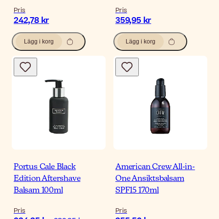
Pris
Pris
242,78 kr
359,95 kr
Lägg i korg
Lägg i korg
Portus Cale Black
American Crew All-in-
Edition Aftershave
One Ansiktsbalsam
Balsam 100ml
SPF15 170ml
Pris
Pris