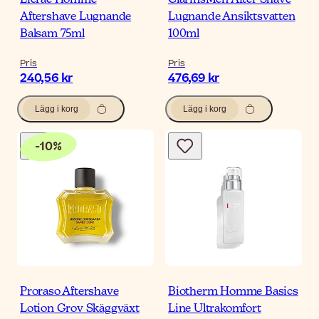
Lierac Homme
ClarinsMen After Shave
Aftershave Lugnande
Lugnande Ansiktsvatten
Balsam 75ml
100ml
Pris
Pris
240,56 kr
476,69 kr
Lägg i korg
Lägg i korg
-
10
%
Proraso Aftershave
Biotherm Homme Basics
Lotion Grov Skäggväxt
Line Ultrakomfort