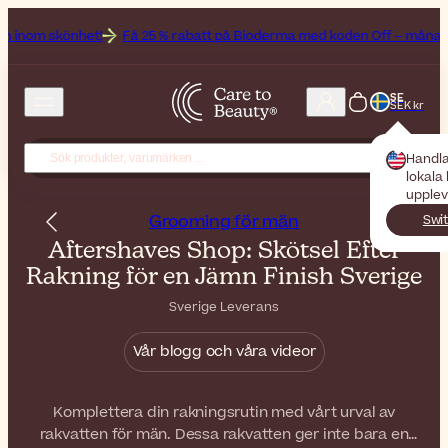
het!
Få 25 % rabatt på Bioderma med koden Off – månadens varumä
SE
SEK kr
Handla
lokala 
upplev
Grooming för män
Swit
Aftershaves Shop: Skötsel Efter
Rakning för en Jämn Finish Sverige
Sverige Leverans
Vår blogg och våra videor
Komplettera din rakningsrutin med vårt urval av
rakvatten för män. Dessa rakvatten ger inte bara en