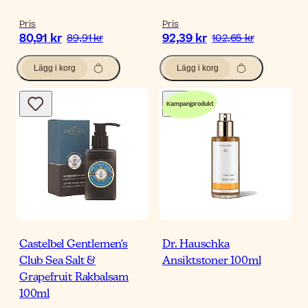
Pris
Pris
80,91 kr
92,39 kr
89,91 kr
102,65 kr
Lägg i korg
Lägg i korg
Kampanjprodukt
Castelbel Gentlemen's
Dr. Hauschka
Club Sea Salt &
Ansiktstoner 100ml
Grapefruit Rakbalsam
100ml