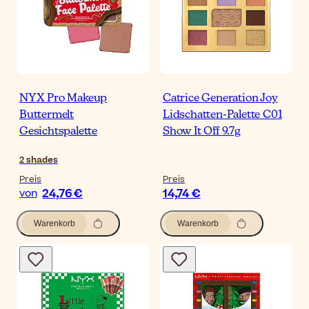
NYX Pro Makeup
Catrice Generation Joy
Buttermelt
Lidschatten-Palette C01
Gesichtspalette
Show It Off 9.7g
2
shades
Preis
Preis
24,76 €
14,74 €
von
Warenkorb
Warenkorb