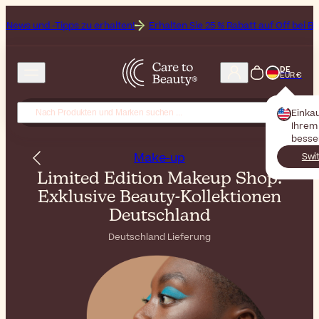
Tipps zu erhalten!
Erhalten Sie 25 % Rabatt auf Off bei Bioderma, d
DE
EUR €
Einka
Ihrem 
besse
Make-up
Swi
Limited Edition Makeup Shop:
Exklusive Beauty-Kollektionen
Deutschland
Deutschland Lieferung