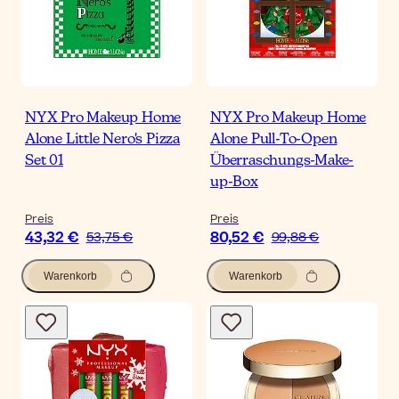
NYX Pro Makeup Home
NYX Pro Makeup Home
Alone Little Nero's Pizza
Alone Pull-To-Open
Set 01
Überraschungs-Make-
up-Box
Preis
Preis
43,32 €
80,52 €
53,75 €
99,88 €
Warenkorb
Warenkorb