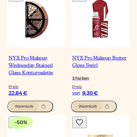
NYX Pro Makeup
NYX Pro Makeup Butter
Wednesday Stained
Gloss Swirl
Glass Konturpalette
3
Farben
Preis
Preis
22,64 €
9,30 €
von
Warenkorb
Warenkorb
-
50
%