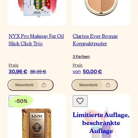
NYX Pro Makeup Fat Oil
Clarins Ever Bronze
Slick Click Trio
Kompaktpuder
3
Farben
Preis
Preis
30,96 €
50,00 €
38,35 €
von
Warenkorb
Warenkorb
-
50
%