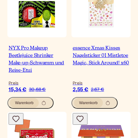
NYX Pro Makeup
essence Xmas Kisses
Beetlejuice Shrinker
Nagelsticker 01 Mistletoe
Make-up-Schwamm und
Magic, Stick Around! x60
Reise-Etui
Preis
Preis
15,34 €
2,55 €
30,68 €
2,67 €
Warenkorb
Warenkorb