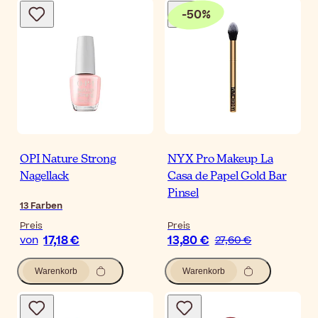
-
50
%
OPI Nature Strong
NYX Pro Makeup La
Nagellack
Casa de Papel Gold Bar
Pinsel
13
Farben
Preis
Preis
17,18 €
13,80 €
von
27,60 €
Warenkorb
Warenkorb