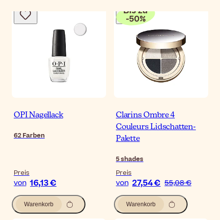
Bis zu
-
50
%
OPI Nagellack
Clarins Ombre 4
Couleurs Lidschatten-
62
Farben
Palette
5
shades
Preis
Preis
16,13 €
27,54 €
von
von
55,08 €
Warenkorb
Warenkorb