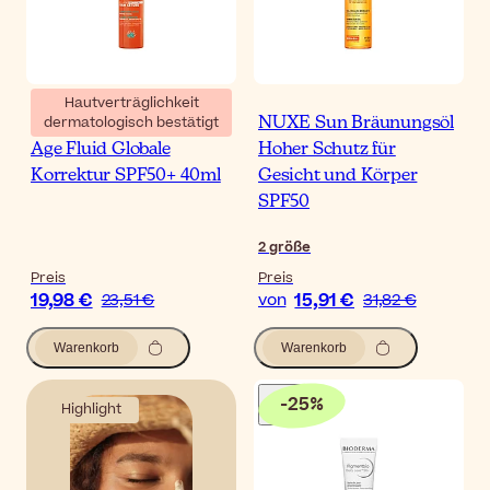
Hautverträglichkeit
dermatologisch bestätigt
SVR Sun Secure Photo-
NUXE Sun Bräunungsöl
Age Fluid Globale
Hoher Schutz für
Korrektur SPF50+ 40ml
Gesicht und Körper
SPF50
2
größe
Preis
Preis
19,98 €
15,91 €
23,51 €
von
31,82 €
Warenkorb
Warenkorb
-
25
%
Highlight