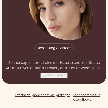
Unser Blog & Videos
Sonnenexposition ist eine der Hauptursachen für das
Auftreten von dunklen Flecken, daher ist es wichtig, Ihre
Haut entsprechend zu schützen. Während jedes
Mehr lesen
Produkt mit Lichtschutzfaktor 50+ Sie schützt, gehen
einige Sonnenschutzformeln noch einen Schritt weiter
und helfen Ihnen tatsächlich, vorhandene dunkle
Flecken zu korrigieren.
Startseite
Sonnencreme
Anliegen
Sonnencreme für
Altersflecken