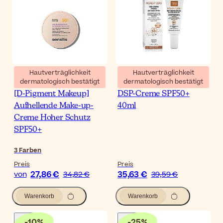
Hautverträglichkeit
Hautverträglichkeit
dermatologisch bestätigt
dermatologisch bestätigt
Sensilis Photocorrection
MartiDerm Pigment Zero
[D-Pigment Makeup]
DSP-Creme SPF50+
Aufhellende Make-up-
40ml
Creme Hoher Schutz
SPF50+
3
Farben
Preis
Preis
27,86 €
35,63 €
von
34,82 €
39,59 €
Warenkorb
Warenkorb
-
10
%
-
25
%