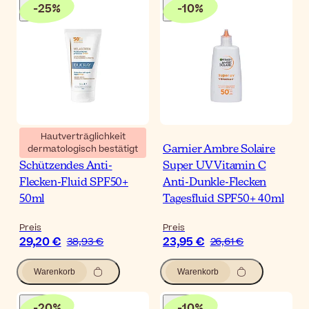
-
25
%
-
10
%
Hautverträglichkeit
dermatologisch bestätigt
Ducray Melascreen
Garnier Ambre Solaire
Schützendes Anti-
Super UV Vitamin C
Flecken-Fluid SPF50+
Anti-Dunkle-Flecken
50ml
Tagesfluid SPF50+ 40ml
Preis
Preis
29,20 €
23,95 €
38,93 €
26,61 €
Warenkorb
Warenkorb
-
20
%
-
10
%