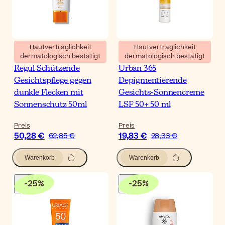
Hautverträglichkeit
Hautverträglichkeit
dermatologisch bestätigt
dermatologisch bestätigt
Esthederm Sun Photo
Sesderma Repaskin
Regul Schützende
Urban 365
Gesichtspflege gegen
Depigmentierende
dunkle Flecken mit
Gesichts-Sonnencreme
Sonnenschutz 50ml
LSF 50+ 50 ml
Preis
Preis
50,28 €
19,83 €
62,85 €
28,33 €
Warenkorb
Warenkorb
-
25
%
-
25
%