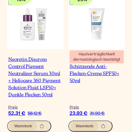
Hautverträglichkeit
dermatologisch bestätigt
Neoretin Discrom
Ducray Melascreen
Control Pigment
Schützende Anti-
Neutralizer Serum 30ml
Flecken-Creme SPF50+
+ Heliocare 360 Pigment
50ml
Solution Fluid LSF50+
Dunkle Flecken 50ml
Preis
Preis
52,31 €
23,93 €
58,12 €
31,90 €
Warenkorb
Warenkorb