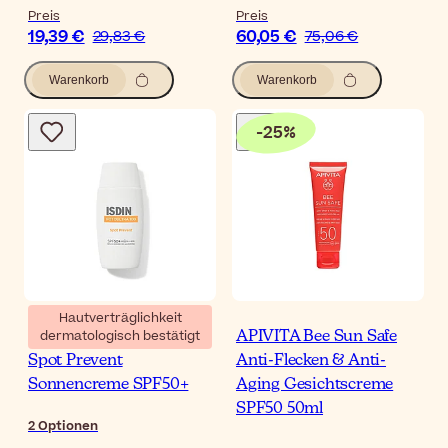
Preis
Preis
19,39 €
60,05 €
29,83 €
75,06 €
Warenkorb
Warenkorb
-
25
%
Hautverträglichkeit
dermatologisch bestätigt
ISDIN FotoUltra 100
APIVITA Bee Sun Safe
Spot Prevent
Anti-Flecken & Anti-
Sonnencreme SPF50+
Aging Gesichtscreme
SPF50 50ml
2
Optionen