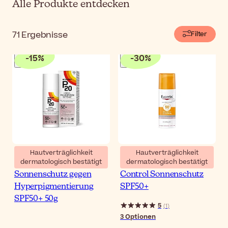
Alle Produkte entdecken
71
Ergebnisse
Filter
-
15
%
-
30
%
Hautverträglichkeit
Hautverträglichkeit
dermatologisch bestätigt
dermatologisch bestätigt
Riemann P20
Eucerin Sun Pigment
Sonnenschutz gegen
Control Sonnenschutz
Hyperpigmentierung
SPF50+
SPF50+ 50g
5
(
1
)
3
Optionen