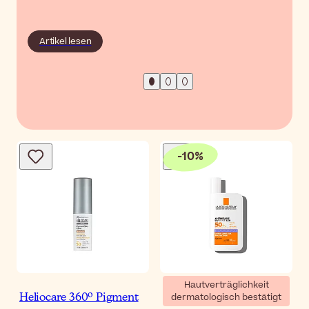
Artikel lesen
-
10
%
Hautverträglichkeit
dermatologisch bestätigt
Heliocare 360º Pigment
La Roche-Posay