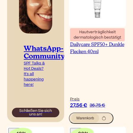
Hautverträglichkeit
dermatologisch bestätigt
Bioderma Pigmentbio
Dailycare SPF50+ Dunkle
WhatsApp-
Flecken 40ml
Community
SPF Talks &
Hot Deals?
It's all
happening
here!
Preis
27,56 €
36,75 €
Schließen Sie sich
uns an!
Warenkorb