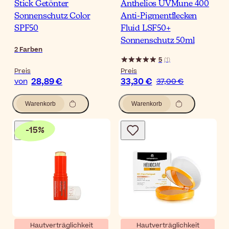
Stick Getönter
Anthelios UVMune 400
Sonnenschutz Color
Anti-Pigmentflecken
SPF50
Fluid LSF50+
Sonnenschutz 50ml
2
Farben
5
(
1
)
Preis
Preis
28,89 €
33,30 €
von
37,00 €
Warenkorb
Warenkorb
-
15
%
Hautverträglichkeit
Hautverträglichkeit