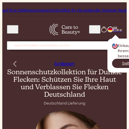
ingssonnenschutzmittel. Ihr nie endender Sommer beginnt jetzt!
Abonn
DE
EUR €
Einka
Ihrem 
besse
Anliegen
Swi
Sonnenschutzkollektion für Dunkle
Flecken: Schützen Sie Ihre Haut
und Verblassen Sie Flecken
Deutschland
Deutschland Lieferung