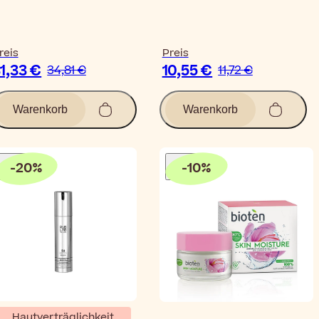
reis
Preis
1,33 €
10,55 €
34,81 €
11,72 €
Warenkorb
Warenkorb
-
20
%
-
10
%
Hautverträglichkeit