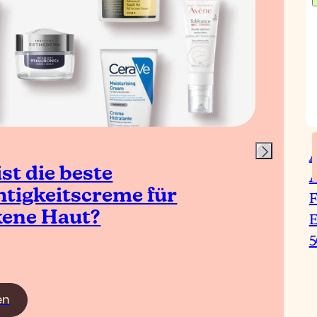
A
st die beste
A
htigkeitscreme für
F
kene Haut?
E
en