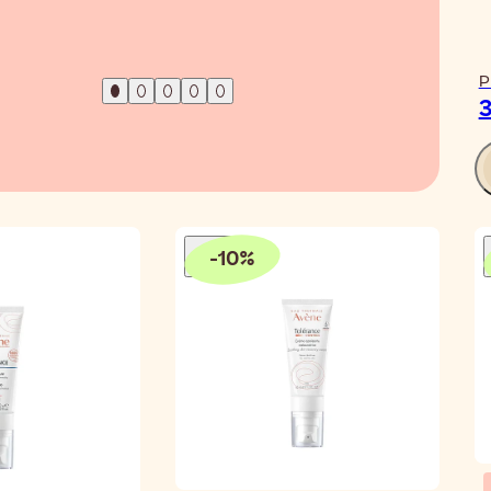
P
3
-
10
%