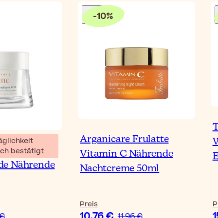
-
10
%
T
Arganicare Frulatte
äglichkeit
W
ltige
ch bestätigt
Vitamin C Nährende
E
nde Nährende
Nachtcreme 50ml
Preis
P
10,76 €
1
 €
11,96 €