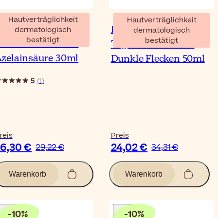
Hautverträglichkeit
Hautverträglichkeit
CM Laboratoire
Eucerin Anti-Pigment
dermatologisch
dermatologisch
bestätigt
bestätigt
zéane Creme 15%
Tagescreme LSF30
zelainsäure 30ml
Dunkle Flecken 50ml
5
(
1
)
reis
Preis
6,30 €
24,02 €
29,22 €
34,31 €
Warenkorb
Warenkorb
-
10
%
-
10
%