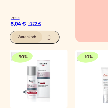
Preis
8,04 €
10,72 €
Warenkorb
-
30
%
-
10
%