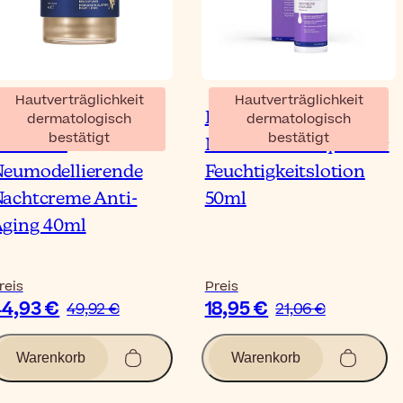
Hautverträglichkeit
Hautverträglichkeit
vène DermAbsolu
Benzacare
dermatologisch
dermatologisch
bestätigt
bestätigt
ntensive
Microbiome Equalizer
eumodellierende
Feuchtigkeitslotion
achtcreme Anti-
50ml
ging 40ml
reis
Preis
4,93 €
18,95 €
49,92 €
21,06 €
Warenkorb
Warenkorb