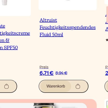
A
Altruist
A
nte
Feuchtigkeitsspendendes
A
tigkeitscreme
Fluid 50ml
en &
en SPF50
Preis
P
6,71 €
2
8,94 €
Warenkorb