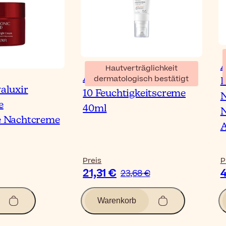
A
Hautverträglichkeit
Avène Tolérance Hydra-
dermatologisch bestätigt
I
aluxir
10 Feuchtigkeitscreme
N
e
40ml
N
e Nachtcreme
A
Preis
P
21,31 €
4
23,68 €
Warenkorb