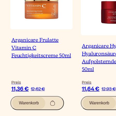
Arganicare Frulatte
Arganicare Hy
Vitamin C
Hyaluronsäur
Feuchtigkeitscreme 50ml
Aufpolsternd
50ml
Preis
Preis
11,36 €
11,64 €
12,62 €
12,93 €
Warenkorb
Warenkorb