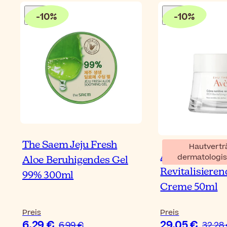
-
10
%
-
10
%
The Saem Jeju Fresh
Hautvertr
Avène Reichha
dermatologis
Aloe Beruhigendes Gel
Revitalisiere
99% 300ml
Creme 50ml
Preis
Preis
6,29 €
29,05 €
6,99 €
32,28