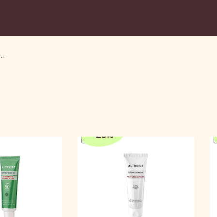
eitscremes
-
25
%