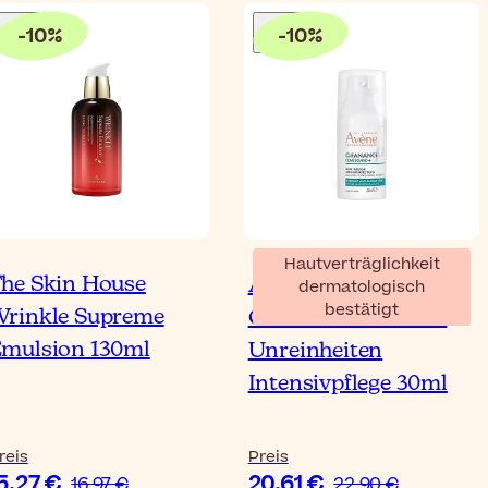
-
10
%
-
10
%
Hautverträglichkeit
he Skin House
Avène Cleanance
dermatologisch
bestätigt
rinkle Supreme
Comedomed+ Anti-
mulsion 130ml
Unreinheiten
Intensivpflege 30ml
reis
Preis
5,27 €
20,61 €
16,97 €
22,90 €