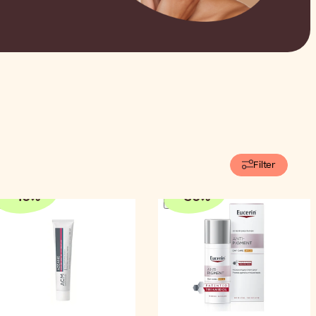
Filter
-
10
%
-
30
%