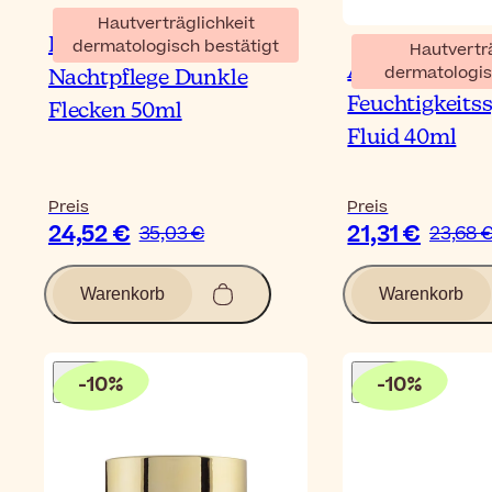
Hautverträglichkeit
Eucerin Anti-Pigment
dermatologisch bestätigt
Hautvertr
Avène Toléran
dermatologis
Nachtpflege Dunkle
Feuchtigkeits
Flecken 50ml
Fluid 40ml
Preis
Preis
24,52 €
21,31 €
35,03 €
23,68 
Warenkorb
Warenkorb
-
10
%
-
10
%