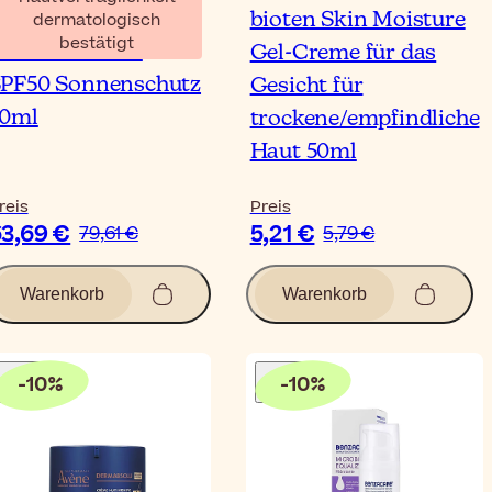
VB LAB Meso Fill
bioten Skin Moisture
dermatologisch
bestätigt
low & Protect
Gel-Creme für das
PF50 Sonnenschutz
Gesicht für
50ml
trockene/empfindliche
Haut 50ml
reis
Preis
3,69 €
5,21 €
79,61 €
5,79 €
Warenkorb
Warenkorb
-
10
%
-
10
%