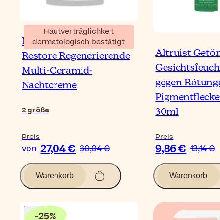
Hautverträglichkeit
Medik8 Advanced Night
dermatologisch bestätigt
Altruist Getö
Restore Regenerierende
Gesichtsfeuch
Multi-Ceramid-
gegen Rötung
Nachtcreme
Pigmentfleck
2
größe
30ml
Preis
Preis
27,04 €
9,86 €
von
30,04 €
13,14 €
Warenkorb
Warenkorb
-
25
%