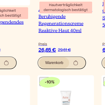
R
Hautverträglichkeit
Avène Tolérance Control
dermatologisch bestätigt
äglichkeit
G
ce Hydra-10
ch bestätigt
Beruhigende
S
spendendes
Regenerationscreme
Reaktive Haut 40ml
Preis
P
26,65 €
6
€
29,61 €
Warenkorb
-
10
%