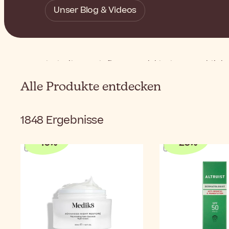
Unser Blog & Videos
Startseite
Hautpflege
Produktarten
Feuchtigk
Alle Produkte entdecken
1848
Ergebnisse
-
10
%
-
25
%