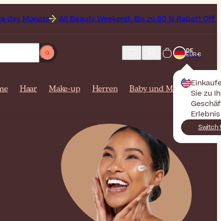
ll Beauty Weekend: Bis zu 50 % Rabatt Off Auf das gesamte S
DE
EUR €
Einkauf
me
Haar
Make-up
Herren
Baby und Mama
Sie zu I
Geschäf
Erlebnis
Switch 