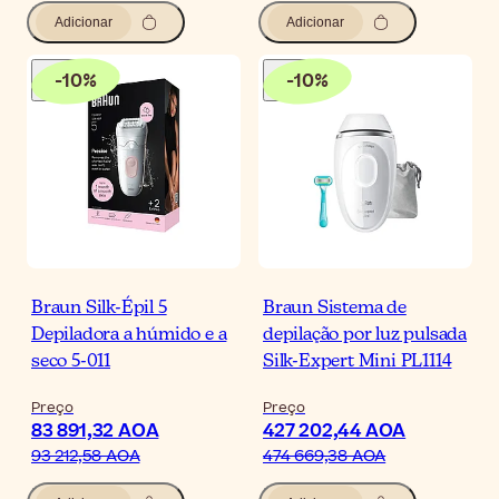
Adicionar
Adicionar
-
10
%
-
10
%
Braun Silk-Épil 5
Braun Sistema de
Depiladora a húmido e a
depilação por luz pulsada
seco 5-011
Silk-Expert Mini PL1114
Preço
Preço
83 891,32 AOA
427 202,44 AOA
93 212,58 AOA
474 669,38 AOA