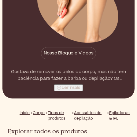
Nosso Blogue e Vídeos
Gostava de remover os pelos do corpo, mas não tem
paciência para fazer a barba ou depilação? Os
depiladores e dispositivos IPL podem ser perfeitos para
Ler mais
si! Descubra uma seleção de depiladores e dispositivos
IPL projetados para uso doméstico, seguro e eficaz.
Início
Corpo
Tipos de
Acessórios de
Epiladoras
produtos
depilação
& IPL
Explorar todos os produtos