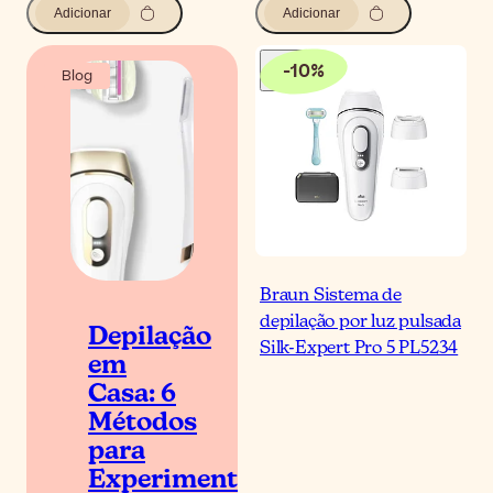
Adicionar
Adicionar
-
10
%
Blog
Braun Sistema de
depilação por luz pulsada
Depilação
Silk-Expert Pro 5 PL5234
em
Casa: 6
Métodos
para
Experimentar