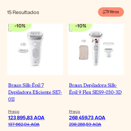
15
Resultados
Filtros
-
10
%
-
10
%
Braun Silk-Épil 7
Braun Depiladora Silk-
Depiladora Eficiente SE7-
Épil 9 Flex SES9-030-3D
011
Preço
Preço
123 895,83 AOA
268 459,73 AOA
137 662,04 AOA
298 288,59 AOA