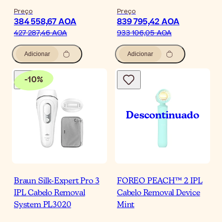
Preço
Preço
384 558,67 AOA
839 795,42 AOA
427 287,46 AOA
933 106,05 AOA
Adicionar
Adicionar
-
10
%
Braun Silk-Expert Pro 3
FOREO PEACH™ 2 IPL
IPL Cabelo Removal
Cabelo Removal Device
System PL3020
Mint