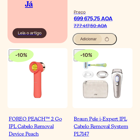
Já
Preço
699 675,75 AOA
777 417,50 AOA
Leia o artigo
Adicionar
-
10
%
-
10
%
FOREO PEACH™ 2 Go
Braun Pele i-Expert IPL
IPL Cabelo Removal
Cabelo Removal System
Device Peach
PL7147