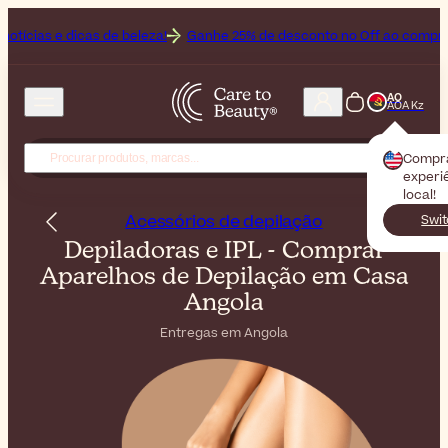
as de beleza!
Ganhe 25% de desconto no Off ao comprar o Bioderma,
AO
AOA Kz
Compr
experiê
local!
Acessórios de depilação
Swit
Depiladoras e IPL - Comprar
Aparelhos de Depilação em Casa
Angola
Entregas em Angola