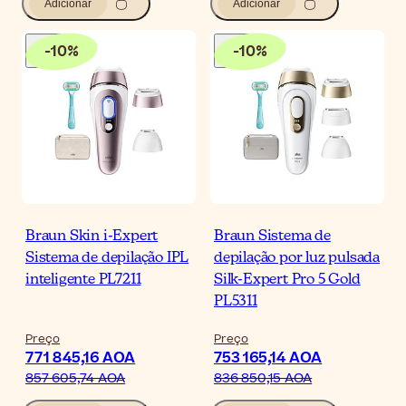
Adicionar
Adicionar
-
10
%
-
10
%
Braun Skin i-Expert
Braun Sistema de
Sistema de depilação IPL
depilação por luz pulsada
inteligente PL7211
Silk-Expert Pro 5 Gold
PL5311
Preço
Preço
771 845,16 AOA
753 165,14 AOA
857 605,74 AOA
836 850,15 AOA