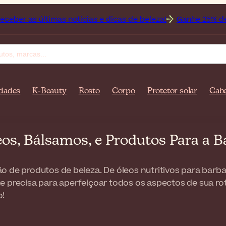
imas notícias e dicas de beleza!
Ganhe 25% de desconto n
dades
K-Beauty
Rosto
Corpo
Protetor solar
Cabe
os, Bálsamos, e Produtos Para a 
o de produtos de beleza. De óleos nutritivos para bar
e precisa para aperfeiçoar todos os aspectos de sua ro
o!