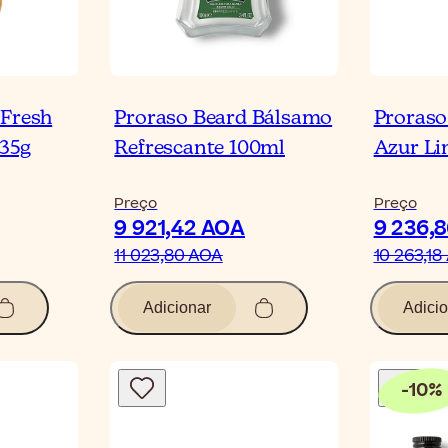
 Fresh
Proraso Beard Bálsamo
Proraso
35g
Refrescante 100ml
Azur L
Preço
Preço
9 921,42 AOA
9 236,
11 023,80 AOA
10 263,18
Adicionar
Adicio
-
10
%