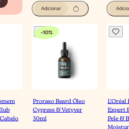
o
Adicionar
Adicio
-
10
%
Homem
Proraso Beard Óleo
L'Oréal
Club
Cypress & Vetyver
Expert 
 Cabelo
30ml
Pele & 
Moistur