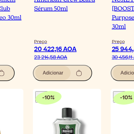
Club
Sérum 50ml
[BOOST]
leo 30ml
Purpose
30ml
Preço
Preço
20 422,16 AOA
25 944
23 214,58 AOA
30 456,11
Adicionar
Adicio
-
10
%
-
10
%