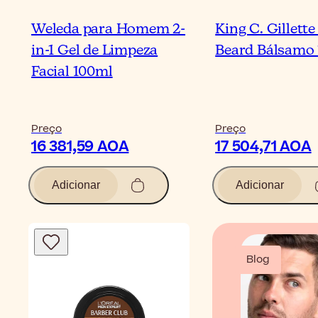
Weleda para Homem 2-
King C. Gillett
in-1 Gel de Limpeza
Beard Bálsamo
Facial 100ml
Preço
Preço
16 381,59 AOA
17 504,71 AOA
Adicionar
Adicionar
Blog