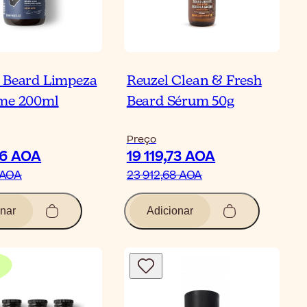
 Beard Limpeza
Reuzel Clean & Fresh
ime 200ml
Beard Sérum 50g
Preço
86 AOA
19 119,73 AOA
 AOA
23 912,68 AOA
nar
Adicionar