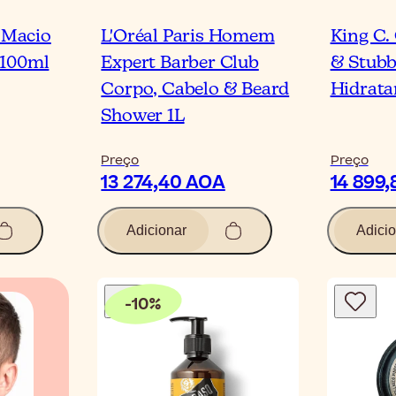
e Macio
L'Oréal Paris Homem
King C. 
 100ml
Expert Barber Club
& Stubb
Corpo, Cabelo & Beard
Hidrata
Shower 1L
Preço
Preço
13 274,40 AOA
14 899
Adicionar
Adicio
-
10
%