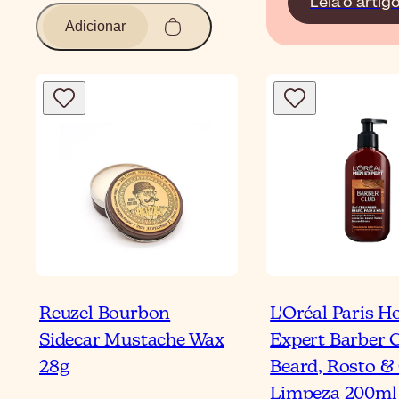
Leia o artig
Adicionar
Reuzel Bourbon
L'Oréal Paris 
Sidecar Mustache Wax
Expert Barber 
28g
Beard, Rosto &
Limpeza 200ml