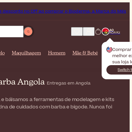
o Off ao comprar o Bioderma, a Marca do Mês
Envio G
AO
AOA Kz
Compra
lo
Maquilhagem
Homem
Mãe & Bebé
melhor e
sua loja l
Switch 
Barba Angola
Entregas em Angola
ba e bálsamos a ferramentas de modelagem e kits
tina de cuidados com barba e bigode. Nunca foi