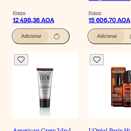
Preço
Preço
12 498,36 AOA
15 606,70 AOA
Adicionar
Adicionar
American Crew 2-In-1
L'Oréal Paris 