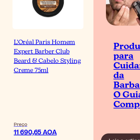
L'Oréal Paris Homem
Produ
Expert Barber Club
para
Beard & Cabelo Styling
Cuida
Creme 75ml
da
Barba
O Gui
Comp
Preço
11 690,65 AOA