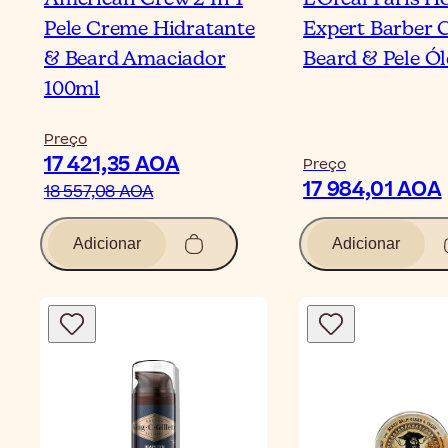
Pele Creme Hidratante
Expert Barber 
& Beard Amaciador
Beard & Pele Ó
100ml
Preço
17 421,35 AOA
Preço
17 984,01 AOA
18 557,08 AOA
Adicionar
Adicionar