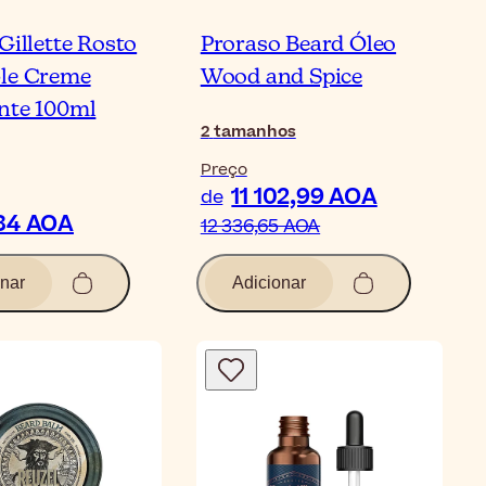
Gillette Rosto
Proraso Beard Óleo
le Creme
Wood and Spice
nte 100ml
2
tamanhos
Preço
11 102,99 AOA
de
,84 AOA
12 336,65 AOA
nar
Adicionar