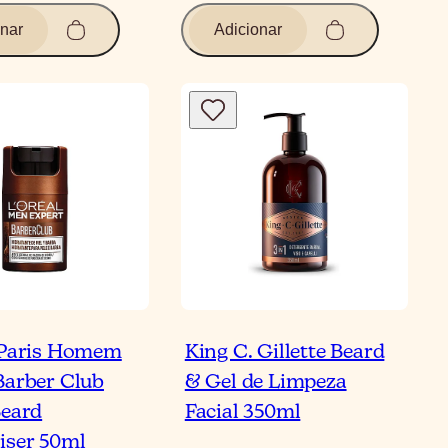
nar
Adicionar
 Paris Homem
King C. Gillette Beard
Barber Club
& Gel de Limpeza
Beard
Facial 350ml
iser 50ml