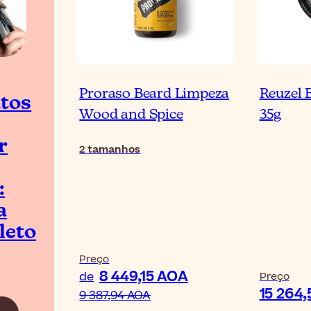
Proraso Beard Limpeza
Reuzel 
tos
Wood and Spice
35g
r
2
tamanhos
:
a
leto
Preço
8 449,15 AOA
de
Preço
15 264
9 387,94 AOA