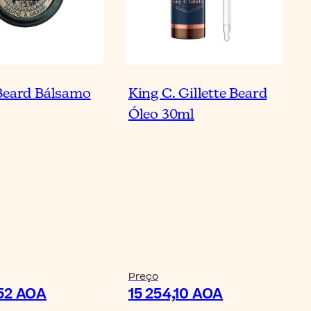
Beard Bálsamo
King C. Gillette Beard
Óleo 30ml
Preço
,52 AOA
15 254,10 AOA