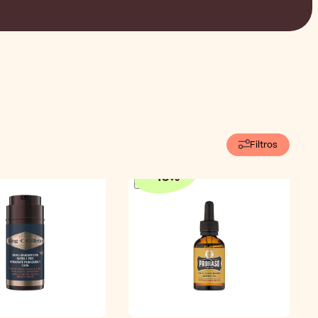
Filtros
-
10
%