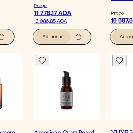
Preço
11 778,17 AOA
Preço
15 587,
13 086,85 AOA
Adicionar
Adicio
Homem
American Crew Beard
NUXE 