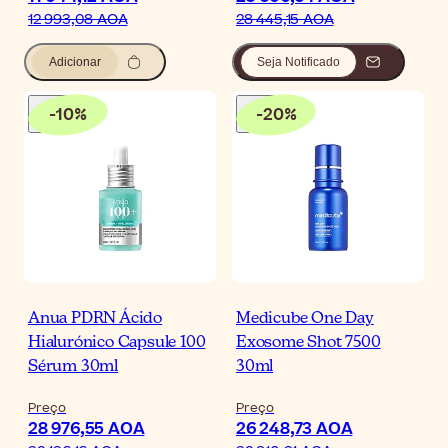
12 993,08 AOA
28 445,15 AOA
Adicionar
Seja Notificado
-
10
%
-
20
%
Anua PDRN Ácido
Medicube One Day
Hialurónico Capsule 100
Exosome Shot 7500
Sérum 30ml
30ml
Preço
Preço
28 976,55 AOA
26 248,73 AOA