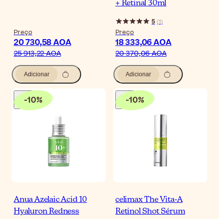
+ Retinal 30ml
5
(
1
)
Preço
Preço
20 730,58 AOA
18 333,06 AOA
25 913,22 AOA
20 370,06 AOA
Adicionar
Adicionar
-
10
%
-
10
%
Anua Azelaic Acid 10
celimax The Vita-A
Hyaluron Redness
Retinol Shot Sérum