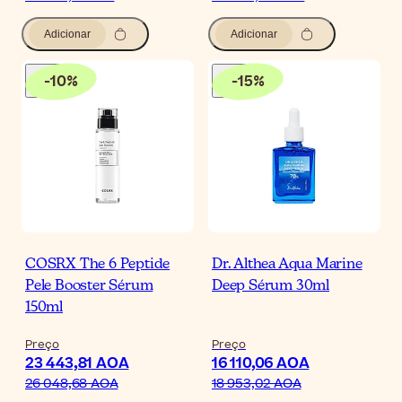
Adicionar
Adicionar
-
10
%
-
15
%
COSRX The 6 Peptide
Dr. Althea Aqua Marine
Pele Booster Sérum
Deep Sérum 30ml
150ml
Preço
Preço
23 443,81 AOA
16 110,06 AOA
26 048,68 AOA
18 953,02 AOA