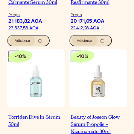
Calmante Sérum 30ml
Reafirmante 30ml
Preço
Preço
21 183,82 AOA
20 171,05 AOA
23 537,58 AOA
22 412,28 AOA
Adicionar
Adicionar
-
10
%
-
10
%
Torriden Dive In Sérum
Beauty of Joseon Glow
50ml
Sérum Propolis +
Niacinamide 30ml