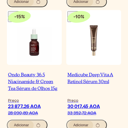
Adicionar
Adicionar
-
15
%
-
10
%
Ondo Beauty 36.5
Medicube Deep Vita A
Niacinamide & Green
Retinol Sérum 30ml
Tea Sérum de Olhos 15g
Preço
Preço
23 877,26 AOA
30 017,45 AOA
28 090,89 AOA
33 352,72 AOA
Adicionar
Adicionar