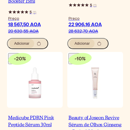
Booster 15ml
5
(
1
)
5
(
1
)
Preço
Preço
18 567,50 AOA
22 906,16 AOA
20 630,55 AOA
28 632,70 AOA
Adicionar
Adicionar
-
20
%
-
10
%
Medicube PDRN Pink
Beauty of Joseon Revive
Peptide Sérum 30ml
Sérum de Olhos Ginseng