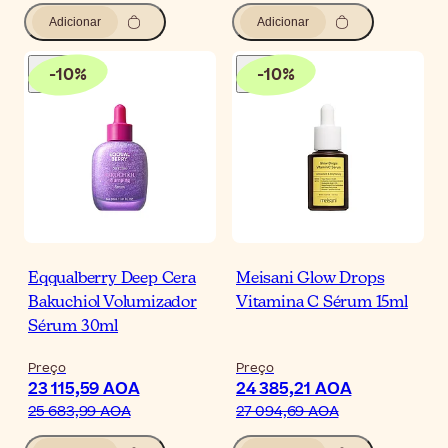
Adicionar
Adicionar
-
10
%
-
10
%
Eqqualberry Deep Cera
Meisani Glow Drops
Bakuchiol Volumizador
Vitamina C Sérum 15ml
Sérum 30ml
Preço
Preço
23 115,59 AOA
24 385,21 AOA
25 683,99 AOA
27 094,69 AOA