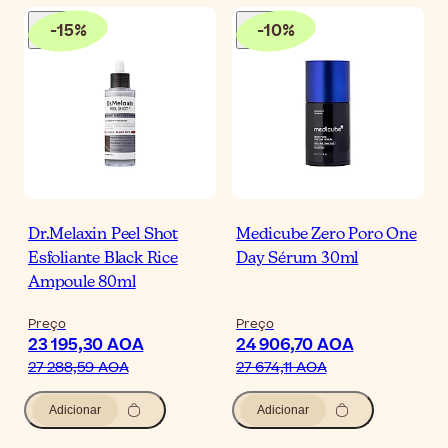
-
15
%
-
10
%
Dr.Melaxin Peel Shot
Medicube Zero Poro One
Esfoliante Black Rice
Day Sérum 30ml
Ampoule 80ml
Preço
Preço
23 195,30 AOA
24 906,70 AOA
27 288,59 AOA
27 674,11 AOA
Adicionar
Adicionar