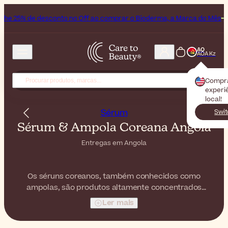
nto no Off ao comprar o Bioderma, a Marca do Mês
All Beauty Week
AO
AOA Kz
Compr
experiê
local!
Sérum
Swit
Sérum & Ampola Coreana Angola
Entregas em Angola
Os séruns coreanos, também conhecidos como
ampolas, são produtos altamente concentrados
incluídos numa rotina de skincare K-beauty. Leves mas
Ler mais
potentes, estas fórmulas atuam sobre uma grande
variedade de preocupações, desde a hidratação e