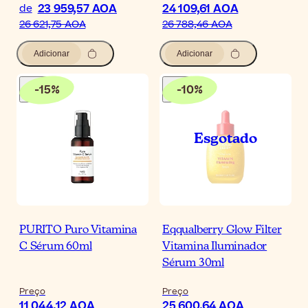
23 959,57 AOA
24 109,61 AOA
de
26 621,75 AOA
26 788,46 AOA
Adicionar
Adicionar
-
15
%
-
10
%
PURITO Puro Vitamina
Eqqualberry Glow Filter
C Sérum 60ml
Vitamina Iluminador
Sérum 30ml
Preço
Preço
11 044,12 AOA
25 600,64 AOA