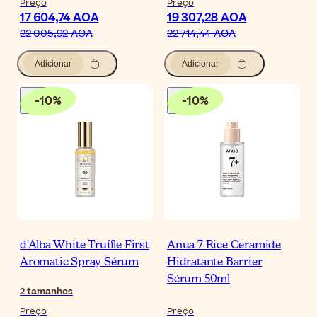
Preço
Preço
17 604,74 AOA
19 307,28 AOA
22 005,92 AOA
22 714,44 AOA
Adicionar
Adicionar
-
10
%
-
10
%
d'Alba White Truffle First
Anua 7 Rice Ceramide
Aromatic Spray Sérum
Hidratante Barrier
Sérum 50ml
2
tamanhos
Preço
Preço