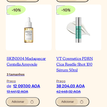
-
10
%
-
10
%
SKIN1004 Madagascar
VT Cosmetics PDRN
Centella Ampoule
Cica Reedle Shot 100
Sérum 50ml
3
tamanhos
Preço
Preço
12 097,00 AOA
38 204,03 AOA
de
13 441,12 AOA
42 448,92 AOA
Adicionar
Adicionar