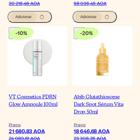
30 216,46 AOA
58 036,45 AOA
Adicionar
Adicionar
-
10
%
-
20
%
VT Cosmetics PDRN
Abib Glutathiosome
Glow Ampoule 100ml
Dark Spot Sérum Vita
Drop 50ml
Preço
Preço
21 680,83 AOA
18 646,68 AOA
24 089,81 AOA
23 308,35 AOA