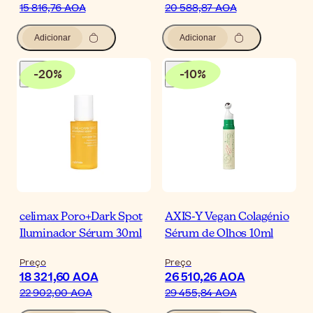
15 816,76 AOA
20 588,87 AOA
Adicionar
Adicionar
-
20
%
-
10
%
celimax Poro+Dark Spot
AXIS-Y Vegan Colagénio
Iluminador Sérum 30ml
Sérum de Olhos 10ml
Preço
Preço
18 321,60 AOA
26 510,26 AOA
22 902,00 AOA
29 455,84 AOA