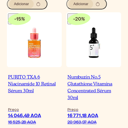
Adicionar
Adicionar
-
15
%
-
20
%
PURITO TXA 6
Numbuzin No.5
Niacinamide 10 Retinal
Glutathione Vitamina
Sérum 30ml
Concentrated Sérum
30ml
Preço
Preço
14 046,49 AOA
16 771,18 AOA
16 525,28 AOA
20 963,97 AOA