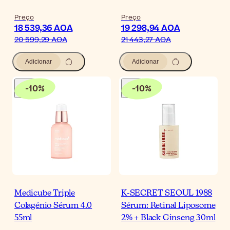
Preço
Preço
18 539,36 AOA
19 298,94 AOA
20 599,29 AOA
21 443,27 AOA
Adicionar
Adicionar
-
10
%
-
10
%
Medicube Triple
K-SECRET SEOUL 1988
Colagénio Sérum 4.0
Sérum: Retinal Liposome
55ml
2% + Black Ginseng 30ml