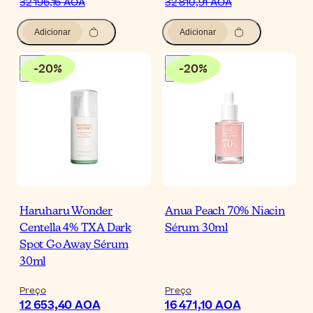
32 196,16 AOA
32 810,91 AOA
Adicionar
Adicionar
-
20
%
-
20
%
Haruharu Wonder
Anua Peach 70% Niacin
Centella 4% TXA Dark
Sérum 30ml
Spot Go Away Sérum
30ml
Preço
Preço
12 653,40 AOA
16 471,10 AOA