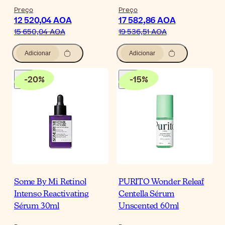
Preço
Preço
12 520,04 AOA
17 582,86 AOA
15 650,04 AOA
19 536,51 AOA
Adicionar
Adicionar
-
20
%
-
15
%
Some By Mi Retinol
PURITO Wonder Releaf
Intenso Reactivating
Centella Sérum
Sérum 30ml
Unscented 60ml