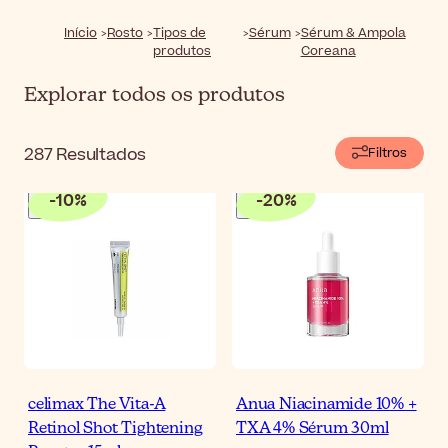
luminosidade até ao anti-envelhecimento e reparação
da barreira cutânea, tornando-as uma excelente adição
Início
Rosto
Tipos de
Sérum
Sérum & Ampola
à rotina de quem quer elevar os seus cuidados de pele
produtos
Coreana
a outro nível.
Explorar todos os produtos
287
Resultados
Filtros
-
10
%
-
20
%
celimax The Vita-A
Anua Niacinamide 10% +
Retinol Shot Tightening
TXA 4% Sérum 30ml