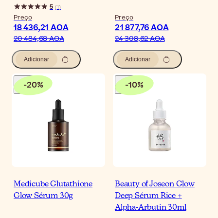
5
(
1
)
Preço
Preço
18 436,21 AOA
21 877,76 AOA
20 484,68 AOA
24 308,62 AOA
Adicionar
Adicionar
-
20
%
-
10
%
Medicube Glutathione
Beauty of Joseon Glow
Glow Sérum 30g
Deep Sérum Rice +
Alpha-Arbutin 30ml