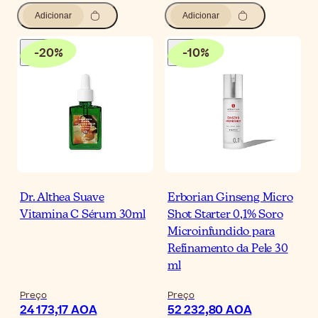
Adicionar
Adicionar
-
20
%
-
10
%
Dr. Althea Suave
Erborian Ginseng Micro
Vitamina C Sérum 30ml
Shot Starter 0,1% Soro
Microinfundido para
Refinamento da Pele 30
ml
Preço
Preço
24 173,17 AOA
52 232,80 AOA