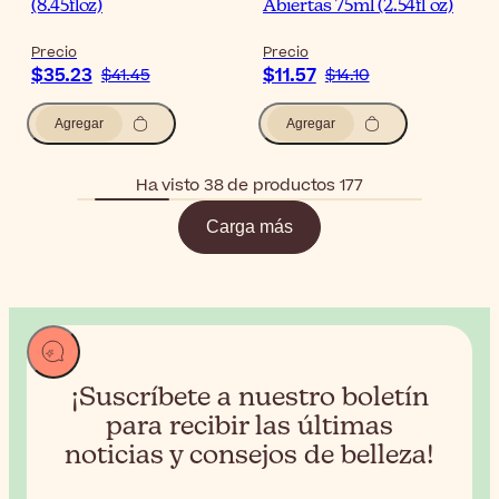
(8.45floz)
Abiertas 75ml (2.54fl oz)
Precio
Precio
$35.23
$11.57
$41.45
$14.10
Agregar
Agregar
Ha visto 38 de productos 177
Carga más
¡Suscríbete a nuestro boletín
para recibir
las últimas
noticias y consejos de belleza!