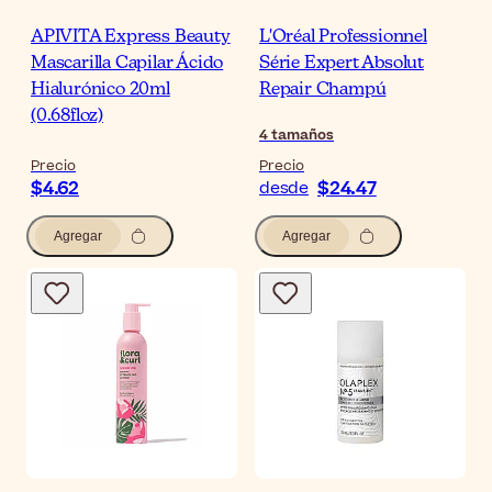
APIVITA Express Beauty
L'Oréal Professionnel
Mascarilla Capilar Ácido
Série Expert Absolut
Hialurónico 20ml
Repair Champú
(0.68floz)
4
tamaños
Precio
Precio
$4.62
$24.47
desde
Agregar
Agregar