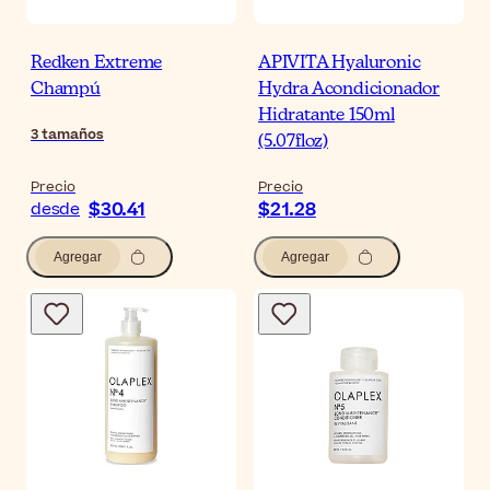
Redken Extreme
APIVITA Hyaluronic
Champú
Hydra Acondicionador
Hidratante 150ml
3
tamaños
(5.07floz)
Precio
Precio
$30.41
$21.28
desde
Agregar
Agregar