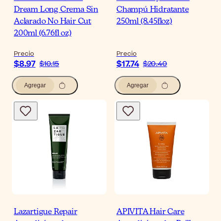
Dream Long Crema Sin
Champú Hidratante
Aclarado No Hair Cut
250ml (8.45floz)
200ml (6.76fl oz)
Precio
Precio
$8.97
$17.74
$10.15
$20.40
Agregar
Agregar
Lazartigue Repair
APIVITA Hair Care