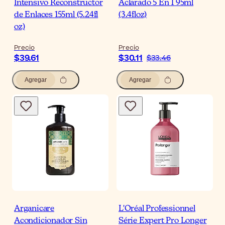
Intensivo Reconstructor
Aclarado 5 En 1 95ml
de Enlaces 155ml (5.24fl
(3.4floz)
oz)
Precio
Precio
$39.61
$30.11
$33.46
Agregar
Agregar
Arganicare
L'Oréal Professionnel
Acondicionador Sin
Série Expert Pro Longer