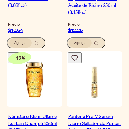
(3.88floz)
Aceite de Ricino 250ml
(8.45floz)
Precio
Precio
$10.64
$12.25
Agregar
Agregar
-
15
%
Kérastase Elixir Ultime
Pantene Pro-V Sérum
Le Bain Champú 250ml
Diario Sellador de Puntas