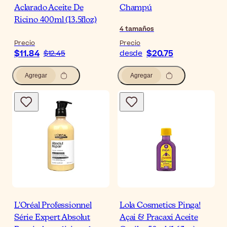
Aclarado Aceite De
Champú
Ricino 400ml (13.5floz)
4
tamaños
Precio
Precio
$11.84
$20.75
$12.45
desde
Agregar
Agregar
L'Oréal Professionnel
Lola Cosmetics Pinga!
Série Expert Absolut
Açai & Pracaxi Aceite