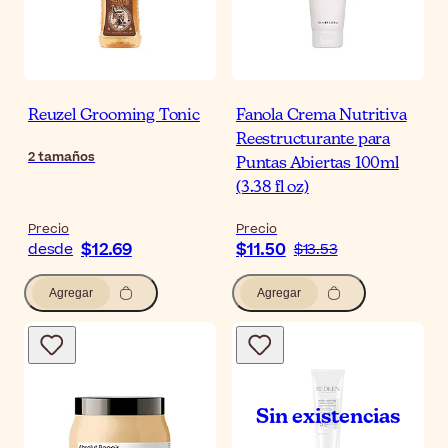
Reuzel Grooming Tonic
Fanola Crema Nutritiva
Reestructurante para
2
tamaños
Puntas Abiertas 100ml
(3.38 fl oz)
Precio
Precio
$12.69
$11.50
desde
$13.53
Agregar
Agregar