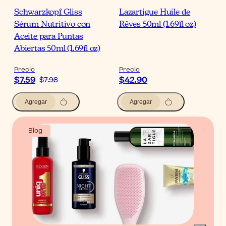
Schwarzkopf Gliss
Lazartigue Huile de
Sérum Nutritivo con
Rêves 50ml (1.69fl oz)
Aceite para Puntas
Abiertas 50ml (1.69fl oz)
Precio
Precio
$7.59
$42.90
$7.98
Agregar
Agregar
Blog