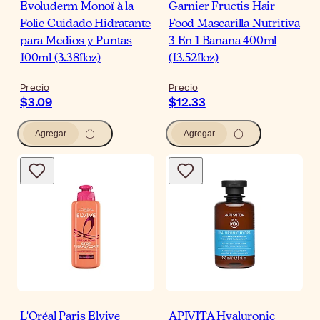
Evoluderm Monoï à la
Garnier Fructis Hair
Folie Cuidado Hidratante
Food Mascarilla Nutritiva
para Medios y Puntas
3 En 1 Banana 400ml
100ml (3.38floz)
(13.52floz)
Precio
Precio
$3.09
$12.33
Agregar
Agregar
L'Oréal Paris Elvive
APIVITA Hyaluronic