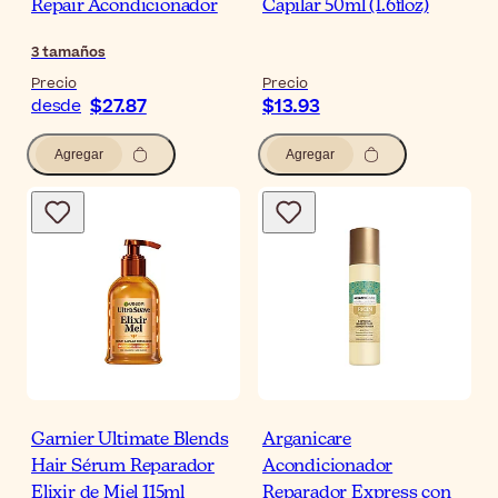
Repair Acondicionador
Capilar 50ml (1.6floz)
3
tamaños
Precio
Precio
$27.87
$13.93
desde
Agregar
Agregar
Garnier Ultimate Blends
Arganicare
Hair Sérum Reparador
Acondicionador
Elixir de Miel 115ml
Reparador Express con