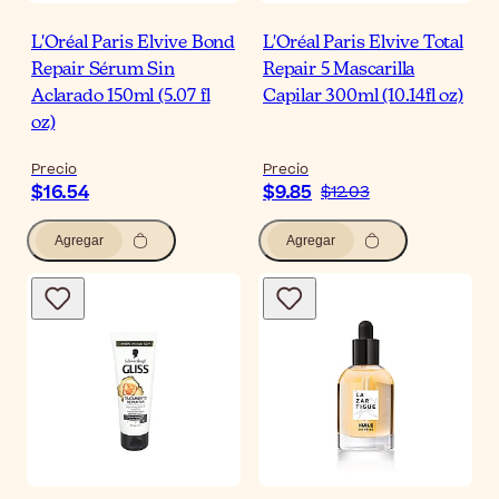
L'Oréal Paris Elvive Bond
L'Oréal Paris Elvive Total
Repair Sérum Sin
Repair 5 Mascarilla
Aclarado 150ml (5.07 fl
Capilar 300ml (10.14fl oz)
oz)
Precio
Precio
$16.54
$9.85
$12.03
Agregar
Agregar