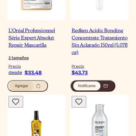
L'Oréal Professionnel
Redken Acidic Bonding
Série Expert Absolut
Concentrate Tratamiento
Repair Mascarilla
Sin Aclarado 150ml (5.07fl
oz)
2
tamaños
Precio
Precio
$33.48
$43.73
desde
Agregar
Notifícame