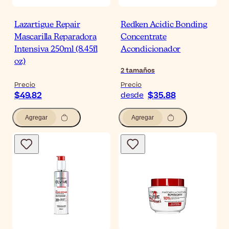
Lazartigue Repair
Redken Acidic Bonding
Mascarilla Reparadora
Concentrate
Intensiva 250ml (8.45fl
Acondicionador
oz)
2
tamaños
Precio
Precio
$49.82
$35.88
desde
Agregar
Agregar