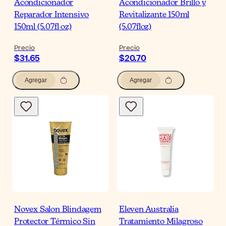
Acondicionador
Acondicionador Brillo y
Reparador Intensivo
Revitalizante 150ml
150ml (5.07fl oz)
(5.07floz)
Precio
Precio
$31.65
$20.70
Agregar
Agregar
Novex Salon Blindagem
Eleven Australia
Protector Térmico Sin
Tratamiento Milagroso