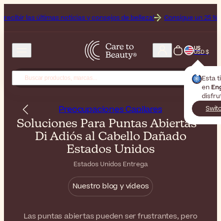
as noticias y consejos de belleza!
Consigue un 25 % de descuento en el
US
USD $
Esta t
en
En
disfru
Preocupaciones Capilares
Swit
Soluciones Para Puntas Abiertas -
Di Adiós al Cabello Dañado
Estados Unidos
Estados Unidos Entrega
Nuestro blog y vídeos
Las puntas abiertas pueden ser frustrantes, pero