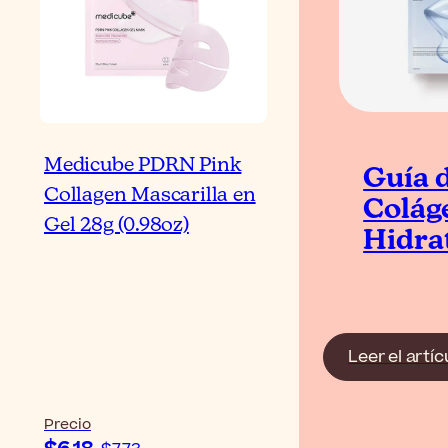
Medicube PDRN Pink
Guía d
Collagen Mascarilla en
Colág
Gel 28g (0.98oz)
Hidra
Leer el artíc
Precio