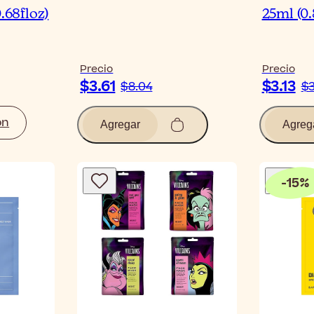
0.68floz)
25ml (0.
Precio
Precio
$3.61
$3.13
$8.04
$3
ón
Agregar
Agreg
-
15
%