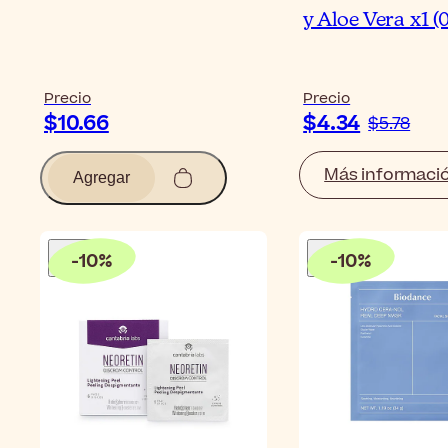
y Aloe Vera x1 (
Precio
Precio
$10.66
$4.34
$5.78
Más informaci
Agregar
-
10
%
-
10
%