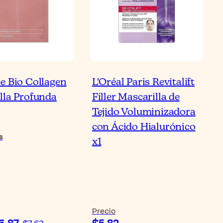
e Bio Collagen
L'Oréal Paris Revitalift
 Mejores Mascarillas
lla Profunda
Filler Mascarilla de
Tela Hidratantes para
Tejido Voluminizadora
l Apagada y Cansada
con Ácido Hialurónico
s
x1
artículo
Lee
Precio