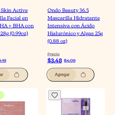
 Skin Active
Ondo Beauty 36.5
la Facial en
Mascarilla Hidratante
AHA + BHA con
Intensiva con Ácido
28g (0.99oz)
Hialurónico y Algas 25g
(0.88 oz)
Precio
$3.48
5.19
$4.09
ar
Agregar
Bl