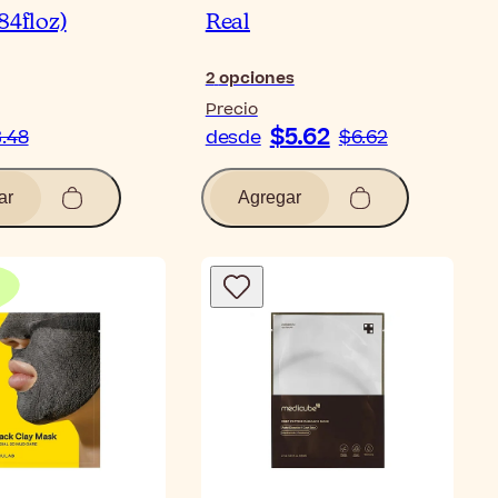
84floz)
Real
2
opciones
Precio
$5.62
.48
desde
$6.62
ar
Agregar