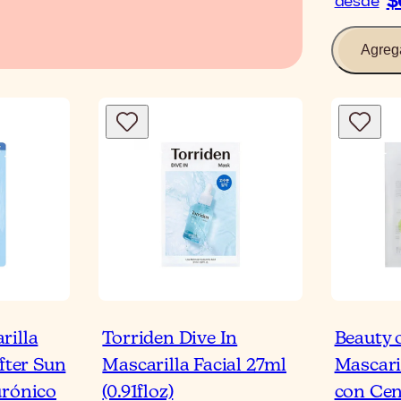
$
desde
Agreg
rilla
Torriden Dive In
Beauty 
After Sun
Mascarilla Facial 27ml
Mascari
urónico
(0.91floz)
con Cen