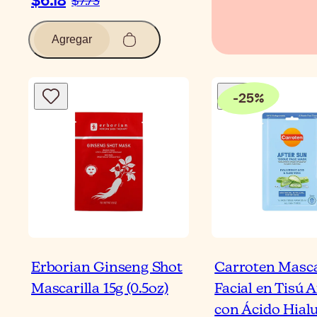
$6.18
$7.73
Agregar
-
25
%
Erborian Ginseng Shot
Carroten Masca
Mascarilla 15g (0.5oz)
Facial en Tisú 
con Ácido Hial