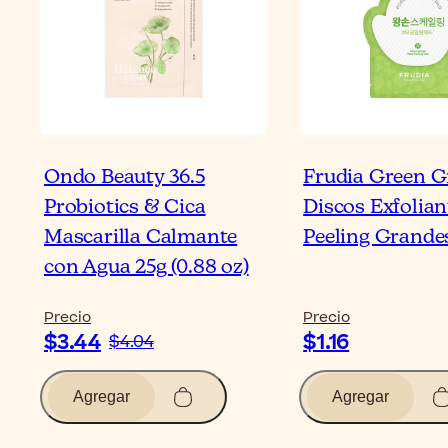
Ondo Beauty 36.5
Frudia Green G
Probiotics & Cica
Discos Exfolian
Mascarilla Calmante
Peeling Grande
con Agua 25g (0.88 oz)
Precio
Precio
$3.44
$1.16
$4.04
Agregar
Agregar