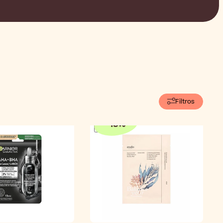
Filtros
-
15
%