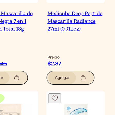
 Mascarilla de
Medicube Deep Peptide
Negra 7 en 1
Mascarilla Radiance
 Total 18g
27ml (0.91floz)
Precio
$2.87
4.84
ar
Agregar