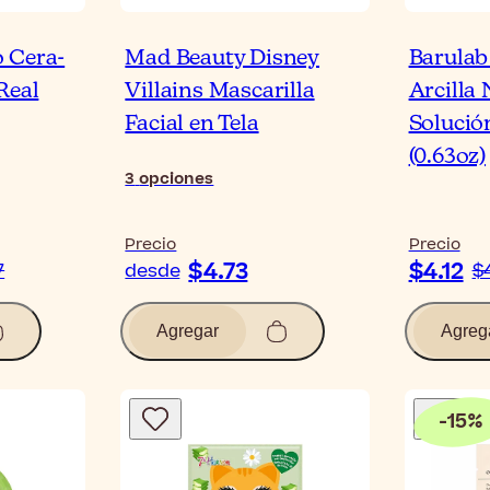
 Cera-
Mad Beauty Disney
Barulab
Real
Villains Mascarilla
Arcilla 
Facial en Tela
Solución
(0.63oz)
3
opciones
Precio
Precio
$4.73
$4.12
7
desde
$
Agregar
Agreg
-
15
%