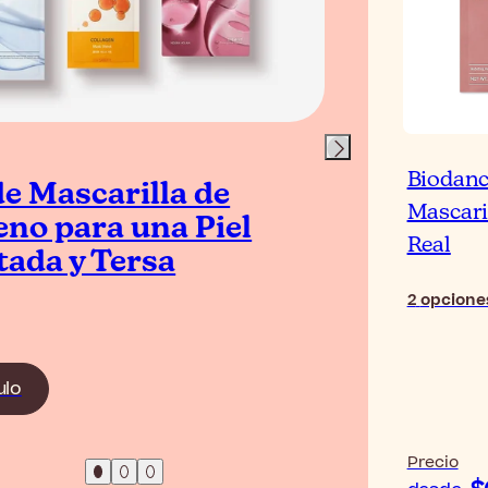
Biodanc
e Mascarilla de
Las
Mascari
eno para una Piel
de 
Real
tada y Tersa
Pie
2
opcione
ulo
Leer el 
Precio