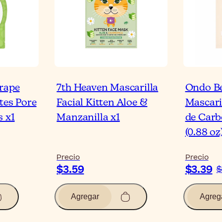
rape
7th Heaven Mascarilla
Ondo Be
tes Pore
Facial Kitten Aloe &
Mascari
s x1
Manzanilla x1
de Carb
(0.88 oz
Precio
Precio
$3.59
$3.39
$
Agregar
Agreg