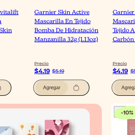
vitalift
Garnier Skin Active
Garnier
a
Mascarilla En Tejido
Mascaril
 Skin
Bomba De Hidratación
Tejido 
Manzanilla 32g (1.13oz)
Carbón 
Precio
Precio
$4.19
$4.19
$5.19
$
Agregar
Agreg
-
10
%
Blog