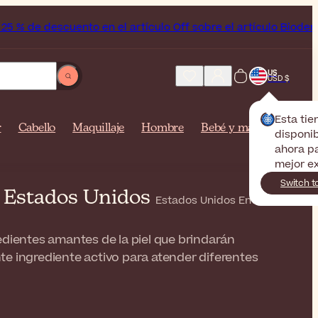
 en el artículo Off sobre el artículo Bioderma, la marca del
US
USD $
Esta ti
r
Cabello
Maquillaje
Hombre
Bebé y mamá
disponi
ahora pa
mejor ex
Switch t
s Estados Unidos
Estados Unidos Entrega
edientes amantes de la piel que brindarán
te ingrediente activo para atender diferentes