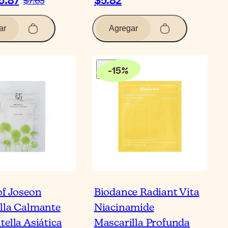
6.87
$5.82
$7.63
ar
Agregar
-
15
%
of Joseon
Biodance Radiant Vita
lla Calmante
Niacinamide
tella Asiática
Mascarilla Profunda