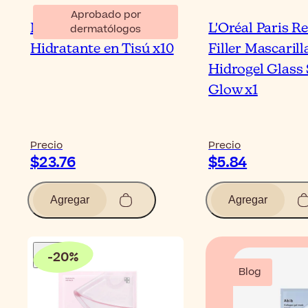
Aprobado por
Martiderm Mascarilla
L'Oréal Paris Re
dermatólogos
Hidratante en Tisú x10
Filler Mascarill
Hidrogel Glass
Glow x1
Precio
Precio
$23.76
$5.84
Agregar
Agregar
-
20
%
Blog