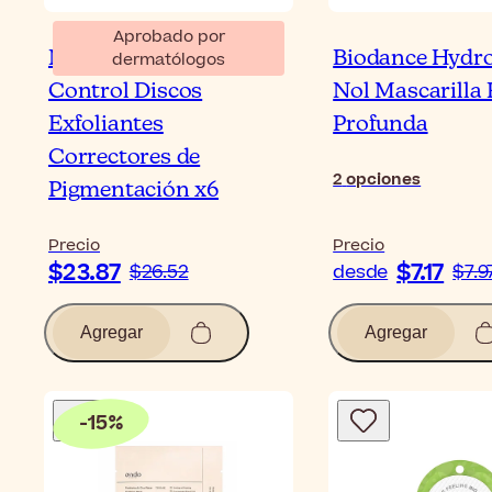
Aprobado por
Neoretin Discrom
Biodance Hydro
dermatólogos
Control Discos
Nol Mascarilla 
Exfoliantes
Profunda
Correctores de
2
opciones
Pigmentación x6
Precio
Precio
$23.87
$7.17
$26.52
desde
$7.9
Agregar
Agregar
-
15
%