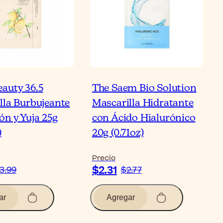
auty 36.5
The Saem Bio Solution
lla Burbujeante
Mascarilla Hidratante
ón y Yuja 25g
con Ácido Hialurónico
)
20g (0.71oz)
Precio
$2.31
3.99
$2.77
ar
Agregar