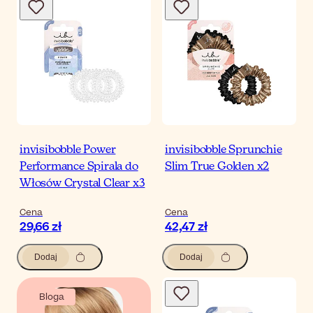
invisibobble Power
invisibobble Sprunchie
Performance Spirala do
Slim True Golden x2
Włosów Crystal Clear x3
Cena
Cena
29,66 zł
42,47 zł
Dodaj
Dodaj
Bloga