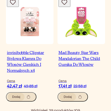
invisibobble Clipstar
Mad Beauty Star Wars
Stylowa Klamra Do
Mandalorian The Child
Włosów Cienkich I
Gumka Do Włosów
Normalnych x4
Cena
Cena
42,47 zł
17,41 zł
49,85 zł
22,58 zł
Dodaj
Dodaj
Widziałeś 39 produktów 109