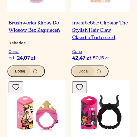
Brushworks Klipsy Do
invisibobble Clipstar The
Włosów Bez Zagnieceń
Stylish Hair Claw
Clawdia Tortoise x1
3
shades
Cena
Cena
24,07 zł
42,47 zł
od
50,15 zł
Dodaj
Dodaj