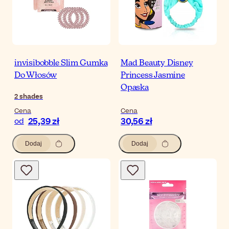
invisibobble Slim Gumka
Mad Beauty Disney
Do Włosów
Princess Jasmine
Opaska
2
shades
Cena
Cena
25,39 zł
30,56 zł
od
Dodaj
Dodaj