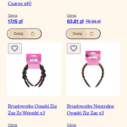
Czarne x40
Cena
Cena
17,15 zł
63,81 zł
75,24 zł
Dodaj
Dodaj
Brushworks Opaski Zig
Brushworks Neutralne
Zag Ze Wstążki x3
Opaski Zig Zag x3
Cena
Cena