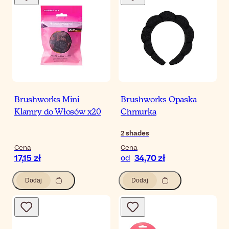
Brushworks Mini
Brushworks Opaska
Klamry do Włosów x20
Chmurka
2
shades
Cena
Cena
17,15 zł
34,70 zł
od
Dodaj
Dodaj