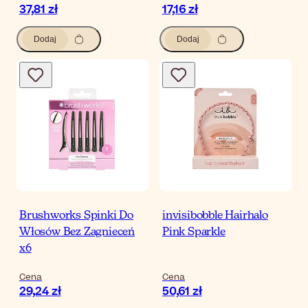
37,81 zł
17,16 zł
Dodaj
Dodaj
Brushworks Spinki Do
invisibobble Hairhalo
Włosów Bez Zagnieceń
Pink Sparkle
x6
Cena
Cena
29,24 zł
50,61 zł