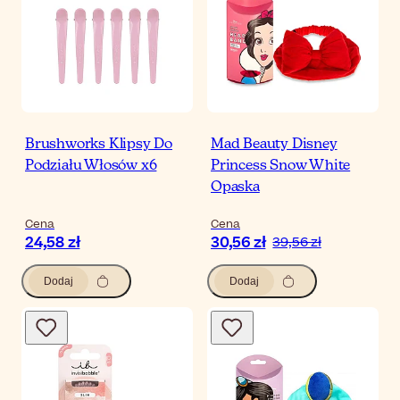
Brushworks Klipsy Do
Mad Beauty Disney
Podziału Włosów x6
Princess Snow White
Opaska
Cena
Cena
24,58 zł
30,56 zł
39,56 zł
Dodaj
Dodaj