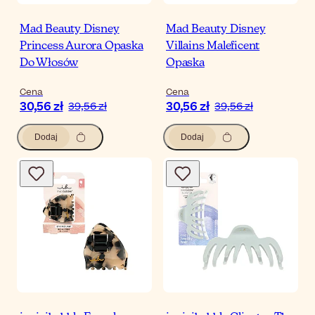
Mad Beauty Disney
Mad Beauty Disney
Princess Aurora Opaska
Villains Maleficent
Do Włosów
Opaska
Cena
Cena
30,56 zł
30,56 zł
39,56 zł
39,56 zł
Dodaj
Dodaj