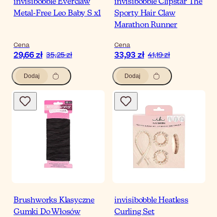
invisibobble Everclaw
invisibobble Clipstar The
Metal-Free Leo Baby S x1
Sporty Hair Claw
Marathon Runner
Cena
Cena
29,66 zł
33,93 zł
35,25 zł
41,19 zł
Dodaj
Dodaj
Brushworks Klasyczne
invisibobble Heatless
Gumki Do Włosów
Curling Set