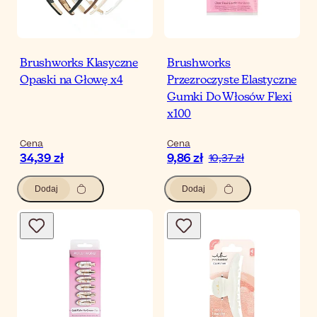
Brushworks Klasyczne
Brushworks
Opaski na Głowę x4
Przezroczyste Elastyczne
Gumki Do Włosów Flexi
x100
Cena
Cena
34,39 zł
9,86 zł
10,37 zł
Dodaj
Dodaj