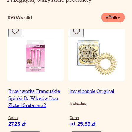
Przeglądaj wszystkie produkty
109
Wyniki
Filtry
Brushworks Francuskie
invisibobble Original
Spinki Do Włosów Duo
4
shades
Złote i Srebrne x2
Cena
Cena
27,23 zł
25,39 zł
od