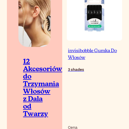
invisibobble Gumka Do
Włosów
12
Akcesoriów
3
shades
do
Trzymania
Włosów
z Dala
od
Twarzy
Cena