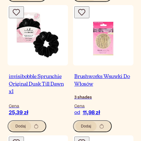
invisibobble Sprunchie
Brushworks Wsuwki Do
Original Dusk Till Dawn
Włosów
x1
3
shades
Cena
Cena
25,39 zł
11,98 zł
od
Dodaj
Dodaj