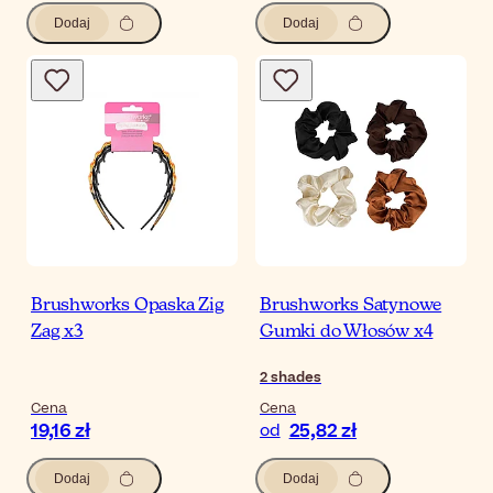
Dodaj
Dodaj
Brushworks Opaska Zig
Brushworks Satynowe
Zag x3
Gumki do Włosów x4
2
shades
Cena
Cena
19,16 zł
25,82 zł
od
Dodaj
Dodaj