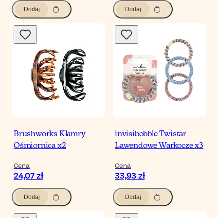
Dodaj
Dodaj
Brushworks Klamry
invisibobble Twistar
Ośmiornica x2
Lawendowe Warkocze x3
Cena
Cena
24,07 zł
33,93 zł
Dodaj
Dodaj