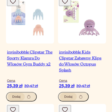
invisibobble Clipstar The
invisibobble Kids
Sporty Klamra Do
Clipstar Zabawny Klips
Włosów Gym Buddy x2
do Włosów Octopus
Splash
Cena
Cena
25,39 zł
25,39 zł
30,47 zł
30,47 zł
Dodaj
Dodaj