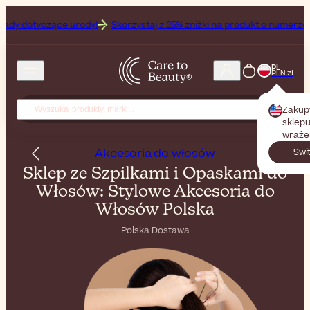
dy!
Skorzystaj z 25% zniżki na produkt o numerze Off przy zakupie 
PL
PLN zł
Zakup
sklepu
wraże
Akcesoria do włosów
Swi
Sklep ze Szpilkami i Opaskami do
Włosów: Stylowe Akcesoria do
Włosów Polska
Polska Dostawa