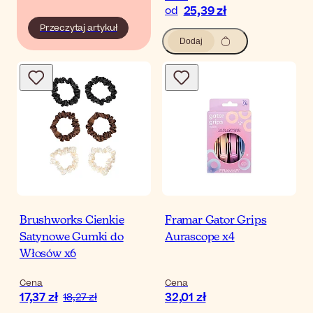
25,39 zł
od
Przeczytaj artykuł
Dodaj
Brushworks Cienkie
Framar Gator Grips
Satynowe Gumki do
Aurascope x4
Włosów x6
Cena
Cena
17,37 zł
32,01 zł
18,27 zł