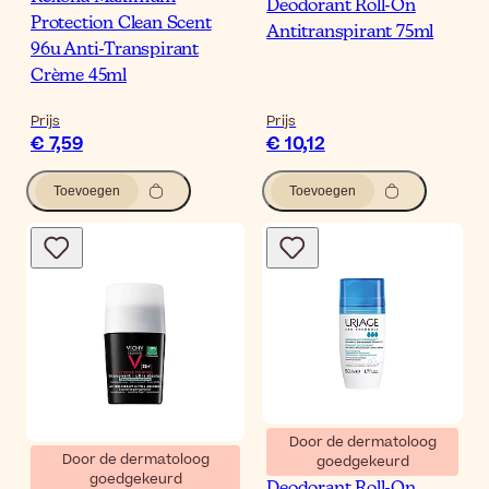
Deodorant Roll-On
Protection Clean Scent
Antitranspirant 75ml
96u Anti-Transpirant
Crème 45ml
Prijs
Prijs
€ 7,59
€ 10,12
Toevoegen
Toevoegen
Door de dermatoloog
Door de dermatoloog
goedgekeurd
Uriage Power3
goedgekeurd
Vichy Homme 72u Anti-
Deodorant Roll-On