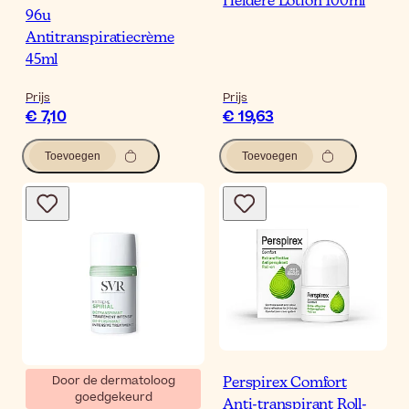
Heldere Lotion 100ml
96u
Antitranspiratiecrème
45ml
Prijs
Prijs
€ 7,10
€ 19,63
Toevoegen
Toevoegen
Door de dermatoloog
Perspirex Comfort
goedgekeurd
SVR Spirial Extreme
Anti-transpirant Roll-