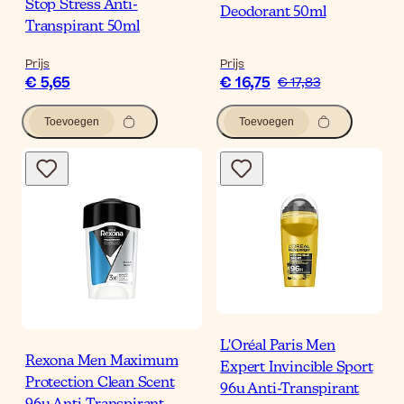
Stop Stress Anti-
Deodorant 50ml
Transpirant 50ml
Prijs
Prijs
€ 5,65
€ 16,75
€ 17,83
Toevoegen
Toevoegen
L'Oréal Paris Men
Rexona Men Maximum
Expert Invincible Sport
Protection Clean Scent
96u Anti-Transpirant