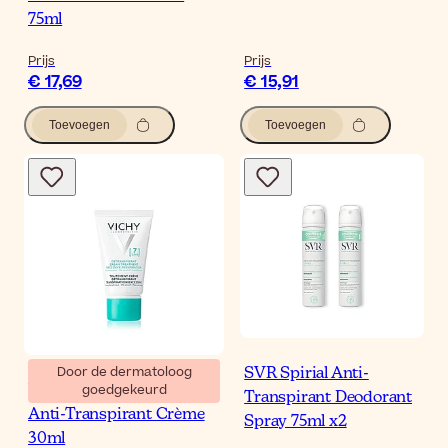
75ml
Prijs
Prijs
€ 17,69
€ 15,91
Toevoegen
Toevoegen
Door de dermatoloog
SVR Spirial Anti-
goedgekeurd
Vichy Deodorant 7 Dagen
Transpirant Deodorant
Anti-Transpirant Crème
Spray 75ml x2
30ml