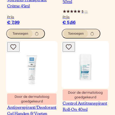
96u Anti-Transpirant
50ml
Crème 45ml
5
(
1
)
Prijs
Prijs
€ 7,99
€ 5,66
Toevoegen
Toevoegen
Door de dermatoloog
Door de dermatoloog
goedgekeurd
Ducray Hidrosis
goedgekeurd
Martiderm Driosec
Control Antitranspirant
Antiperspirant/Deodorant
Roll-On 40ml
Gel Handen & Voeten