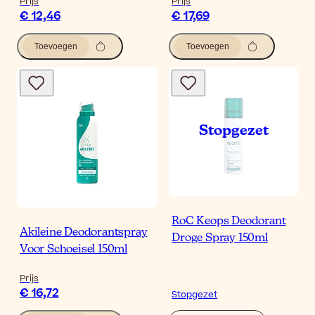
Prijs
Prijs
€ 12,46
€ 17,69
Toevoegen
Toevoegen
RoC Keops Deodorant
Akileine Deodorantspray
Droge Spray 150ml
Voor Schoeisel 150ml
Prijs
€ 16,72
Stopgezet