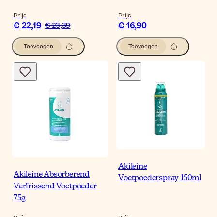
Prijs
Prijs
€ 22,19
€ 16,90
€ 23,39
Toevoegen
Toevoegen
Akileine
Akileine Absorberend
Voetpoederspray 150ml
Verfrissend Voetpoeder
75g