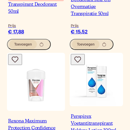
Transpirant Deodorant
Overmatige
50ml
Transpiratie 50ml
Prijs
Prijs
€ 17,88
€ 15,52
Toevoegen
Toevoegen
Perspirex
Rexona Maximum
Voetantitranspirant
Protection Confidence