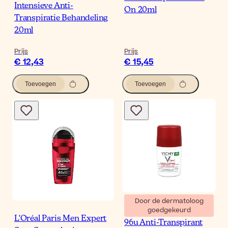
Intensieve Anti-
On 20ml
Transpiratie Behandeling
20ml
Prijs
Prijs
€ 12,43
€ 15,45
Toevoegen
Toevoegen
Door de dermatoloog
goedgekeurd
Vichy Clinical Control
L'Oréal Paris Men Expert
96u Anti-Transpirant