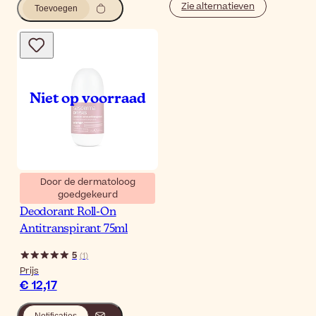
Zie alternatieven
Toevoegen
Door de dermatoloog
goedgekeurd
Sesderma Dryses Women
Deodorant Roll-On
Antitranspirant 75ml
5
(
1
)
Prijs
€ 12,17