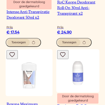
Door de dermatoloog
RoC Keops Deodorant
goedgekeurd
SVR Spirial Crème 48u
Roll-On 30ml Anti-
Intense Anti-Transpiratie
Transpirant x2
Deodorant 50ml x2
Prijs
Prijs
€ 17,54
€ 24,90
Toevoegen
Toevoegen
Door de dermatoloog
goedgekeurd
Sesderma Dryses Men
Rexona Maximum