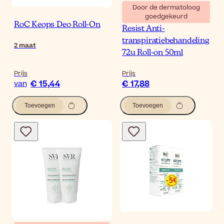
Door de dermatoloog
goedgekeurd
Vichy Deodorant Stress
RoC Keops Deo Roll-On
Resist Anti-
transpiratiebehandeling
2
maat
72u Roll-on 50ml
Prijs
Prijs
€ 15,44
€ 17,88
van
Toevoegen
Toevoegen