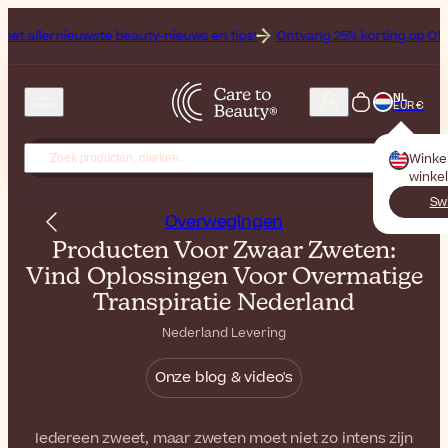
euwste beauty-nieuws en tips!
Ontvang 25% korting op Off bij Bioderm
NL
EUR €
Winke
winkel
Sw
Overwegingen
Producten Voor Zwaar Zweten:
Vind Oplossingen Voor Overmatige
Transpiratie Nederland
Nederland Levering
Onze blog & video's
Iedereen zweet, maar zweten moet niet zo intens zijn