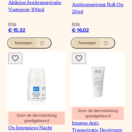
Akileine Antitranspiratie
Antitranspirant Roll-On
Voetspray 100ml
20ml
Prijs
Prijs
€ 15,32
€ 16,02
Toevoegen
Toevoegen
Door de dermatoloog
Door de dermatoloog
goedgekeurd
SVR Spirial Crème 48u
goedgekeurd
Martiderm Driosec Roll-
Intense Anti-
On Intensieve Nacht
Transpiratie Deodorant