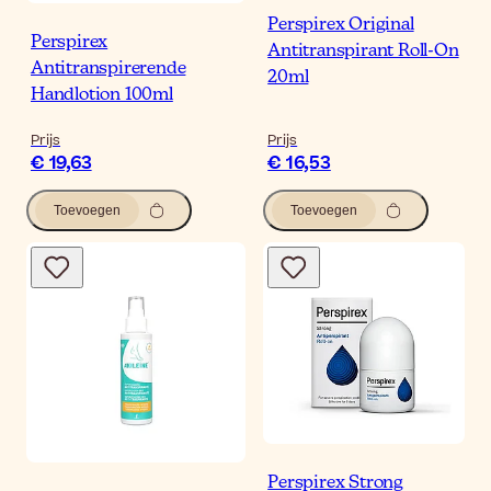
Perspirex Original
Perspirex
Antitranspirant Roll-On
Antitranspirerende
20ml
Handlotion 100ml
Prijs
Prijs
€ 19,63
€ 16,53
Toevoegen
Toevoegen
Perspirex Strong