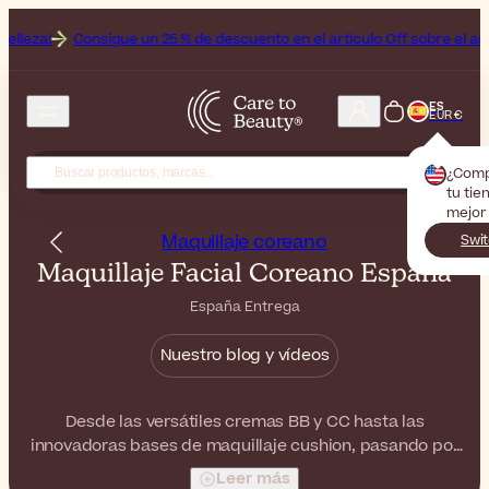
igue un 25 % de descuento en el artículo Off sobre el artículo Bioderm
ES
EUR €
¿Com
tu tie
mejor
Maquillaje coreano
Swit
Maquillaje Facial Coreano España
España Entrega
Nuestro blog y vídeos
Desde las versátiles cremas BB y CC hasta las
innovadoras bases de maquillaje cushion, pasando por
los primers y los sprays fijadores, los productos de
Leer más