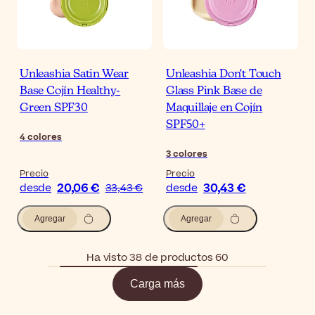
Unleashia Satin Wear
Unleashia Don't Touch
Base Cojín Healthy-
Glass Pink Base de
Green SPF30
Maquillaje en Cojín
SPF50+
4
colores
3
colores
Precio
Precio
20,06 €
30,43 €
desde
33,43 €
desde
Agregar
Agregar
Ha visto 38 de productos 60
Carga más