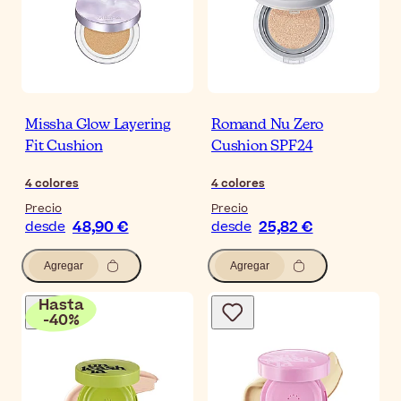
Missha Glow Layering
Romand Nu Zero
Fit Cushion
Cushion SPF24
4
colores
4
colores
Precio
Precio
48,90 €
25,82 €
desde
desde
Agregar
Agregar
Hasta
-
40
%