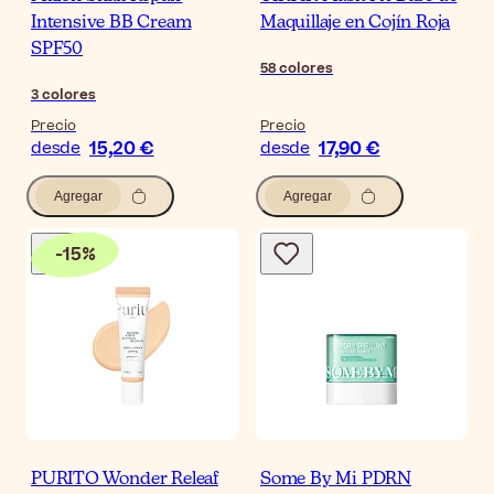
Intensive BB Cream
Maquillaje en Cojín Roja
SPF50
58
colores
3
colores
Precio
Precio
15,20 €
17,90 €
desde
desde
Agregar
Agregar
-
15
%
PURITO Wonder Releaf
Some By Mi PDRN