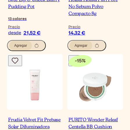
fwee Lip & Cheek Blurry
Holika Holika Puri Pore
Pudding Pot
No Sebum Polvo
Compacto 8g
13
colores
Precio
Precio
21,52 €
14,32 €
desde
Agregar
Agregar
-
15
%
Frudia Velvet Fit Prebase
PURITO Wonder Releaf
Solar Difuminadora
Centella BB Cushion