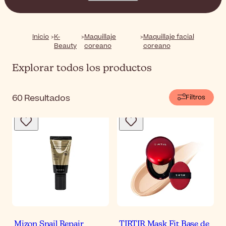
maquillaje coreanos te ayudan a perfeccionar tu cutis
con un acabado natural y cómodo.
Inicio
K-
Maquillaje
Maquillaje facial
Beauty
coreano
coreano
Explorar todos los productos
60
Resultados
Filtros
Mizon Snail Repair
TIRTIR Mask Fit Base de