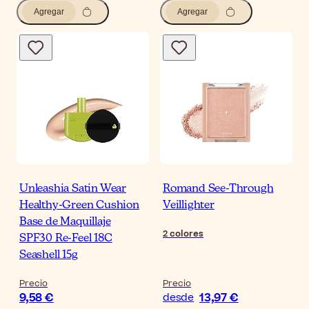
Agregar
Agregar
Unleashia Satin Wear
Romand See-Through
Healthy-Green Cushion
Veillighter
Base de Maquillaje
2
colores
SPF30 Re-Feel 18C
Seashell 15g
Precio
Precio
9,58 €
13,97 €
desde