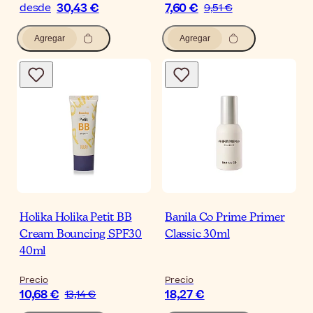
30,43 €
7,60 €
desde
9,51 €
Agregar
Agregar
Holika Holika Petit BB
Banila Co Prime Primer
Cream Bouncing SPF30
Classic 30ml
40ml
Precio
Precio
10,68 €
18,27 €
13,14 €