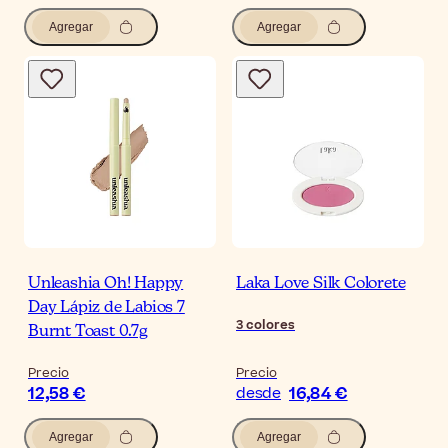
Agregar
Agregar
Unleashia Oh! Happy
Laka Love Silk Colorete
Day Lápiz de Labios 7
3
colores
Burnt Toast 0.7g
Precio
Precio
12,58 €
16,84 €
desde
Agregar
Agregar