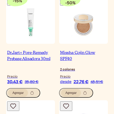
-
15
%
-
50
%
Dr.Jart+ Pore-Remedy
Missha Cojín Glow
Prebase Alisadora 30ml
SPF40
2
colores
Precio
Precio
30,43 €
22,76 €
35,80 €
desde
45,51 €
Agregar
Agregar