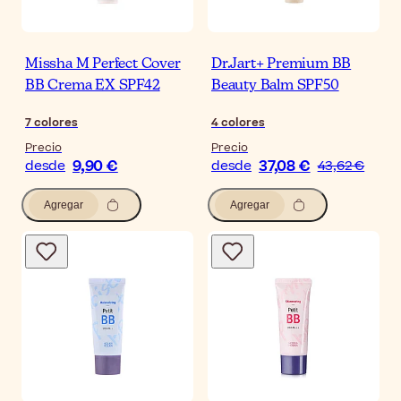
Missha M Perfect Cover
Dr.Jart+ Premium BB
BB Crema EX SPF42
Beauty Balm SPF50
7
colores
4
colores
Precio
Precio
9,90 €
37,08 €
desde
desde
43,62 €
Agregar
Agregar