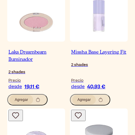
Laka Dreambeam
Missha Base Layering Fit
Iluminador
2
shades
2
shades
Precio
Precio
19,11 €
40,93 €
desde
desde
Agregar
Agregar