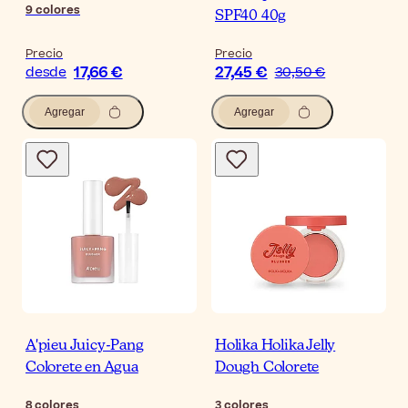
9
colores
SPF40 40g
Precio
Precio
17,66 €
27,45 €
desde
30,50 €
Agregar
Agregar
A'pieu Juicy-Pang
Holika Holika Jelly
Colorete en Agua
Dough Colorete
8
colores
3
colores