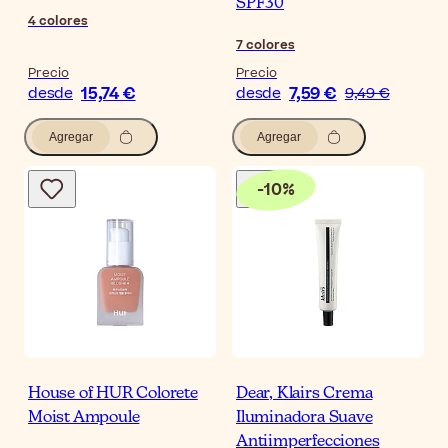
SPF30
4
colores
7
colores
Precio
Precio
15,74 €
7,59 €
desde
desde
9,49 €
Agregar
Agregar
-
10
%
House of HUR Colorete
Dear, Klairs Crema
Moist Ampoule
Iluminadora Suave
Antiimperfecciones