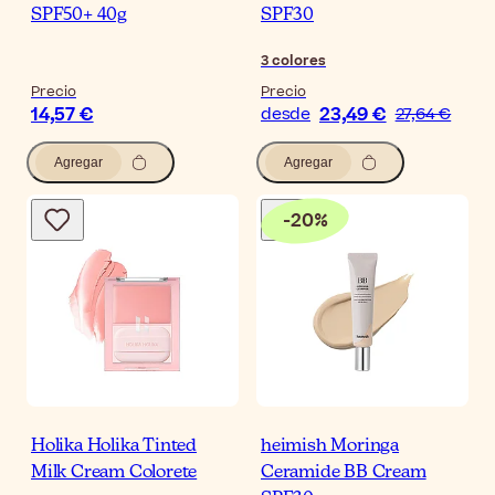
SPF50+ 40g
SPF30
3
colores
Precio
Precio
14,57 €
23,49 €
desde
27,64 €
Agregar
Agregar
-
20
%
Holika Holika Tinted
heimish Moringa
Milk Cream Colorete
Ceramide BB Cream