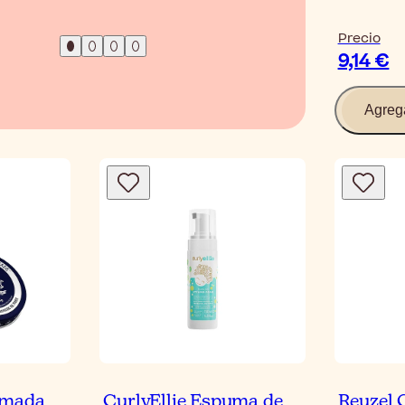
Precio
9,14 €
Agreg
omada
CurlyEllie Espuma de
Reuzel 