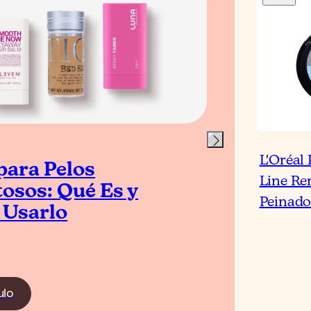
Blog
L'Oréal 
para Pelos
5 T
Line Re
tosos: Qué Es y
par
Peinado
Usarlo
Có
ulo
Leer el 