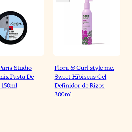
Bl
Paris Studio
Flora & Curl style me.
ipos de Productos
mix Pasta De
Sweet Hibiscus Gel
a Peinar el Cabello y
 150ml
Definidor de Rizos
mo Usarlos
300ml
artículo
Lee