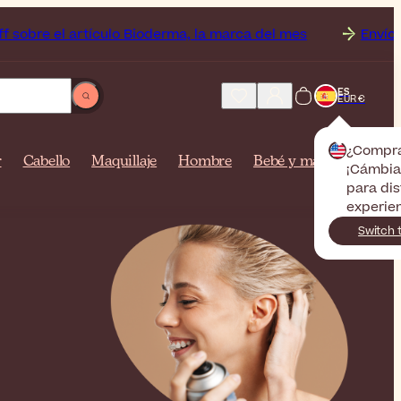
artículo Bioderma, la marca del mes
Envío Gratis a
ES
EUR €
¿Compr
r
Cabello
Maquillaje
Hombre
Bebé y mamá
¡Cámbiat
para dis
experien
Switch 