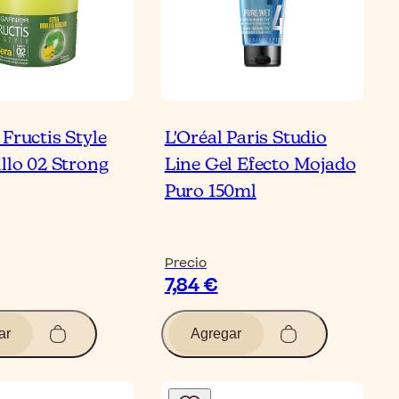
Fructis Style
L'Oréal Paris Studio
illo 02 Strong
Line Gel Efecto Mojado
Puro 150ml
Precio
7,84 €
ar
Agregar