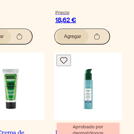
Precio
18,62 €
ar
Agregar
Aprobado por
Crema de
René Furterer Sublime
dermatólogos