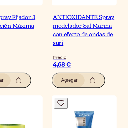
pray Fijador 3
ANTIOXIDANTE Spray
jación Máxima
modelador Sal Marina
con efecto de ondas de
surf
Precio
4,68 €
ar
Agregar