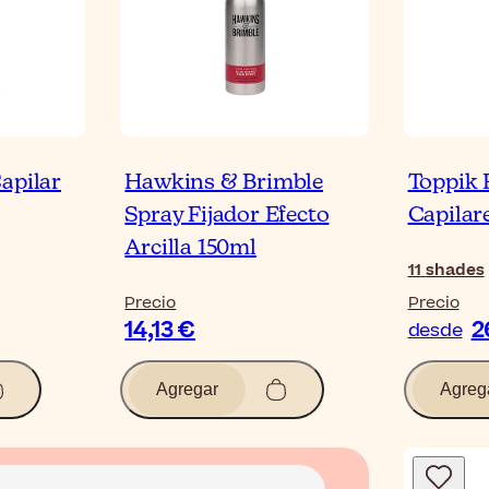
apilar
Hawkins & Brimble
Toppik 
Spray Fijador Efecto
Capilar
Arcilla 150ml
11
shades
Precio
Precio
14,13 €
2
desde
Agregar
Agreg