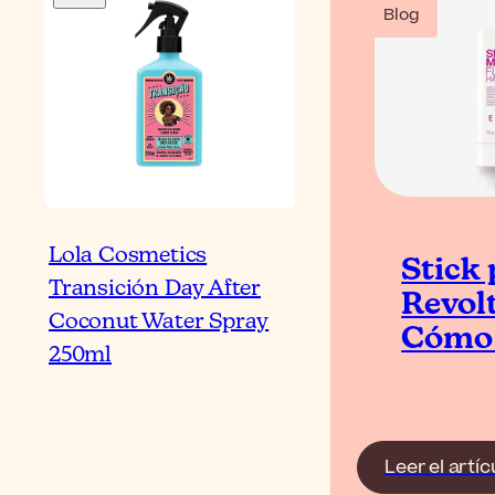
Blog
Lola Cosmetics
Stick 
Transición Day After
Revol
Coconut Water Spray
Cómo 
250ml
Leer el artíc