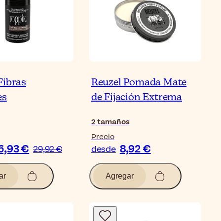
Fibras
Reuzel Pomada Mate
es
de Fijación Extrema
2
tamaños
Precio
6,93 €
8,92 €
29,92 €
desde
ar
Agregar