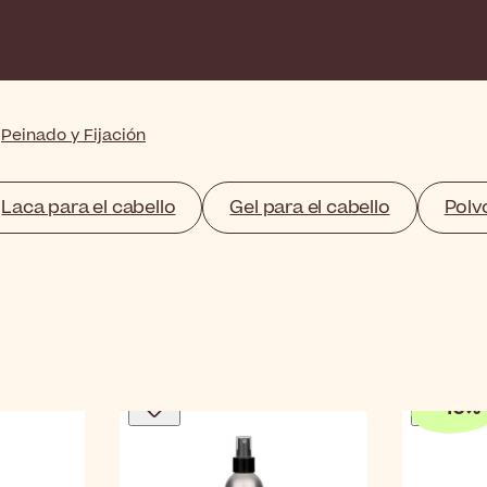
Peinado y Fijación
Laca para el cabello
Gel para el cabello
Polv
-
10
%