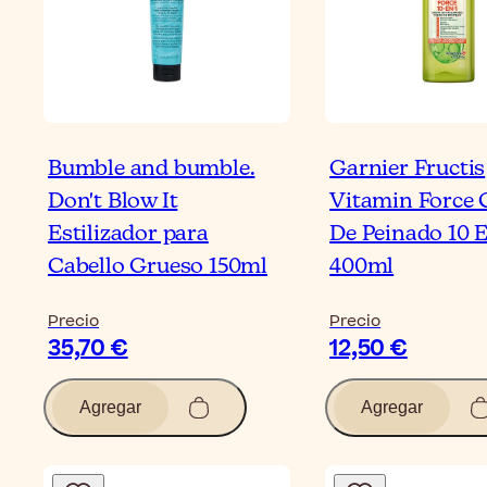
Bumble and bumble.
Garnier Fructis
Don't Blow It
Vitamin Force
Estilizador para
De Peinado 10 E
Cabello Grueso 150ml
400ml
Precio
Precio
35,70 €
12,50 €
Agregar
Agregar