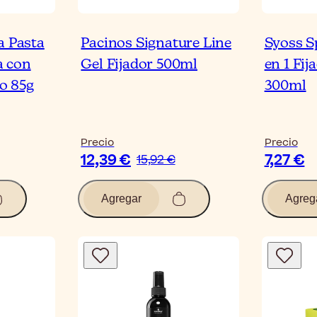
a Pasta
Pacinos Signature Line
Syoss S
a con
Gel Fijador 500ml
en 1 Fi
o 85g
300ml
Precio
Precio
12,39 €
7,27 €
15,92 €
Agregar
Agreg