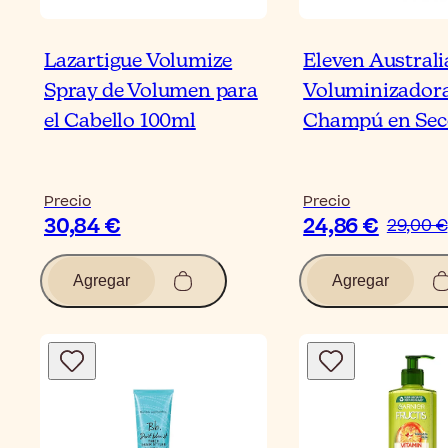
Lazartigue Volumize
Eleven Australi
Spray de Volumen para
Voluminizador
el Cabello 100ml
Champú en Sec
Precio
Precio
30,84 €
24,86 €
29,00 €
Agregar
Agregar