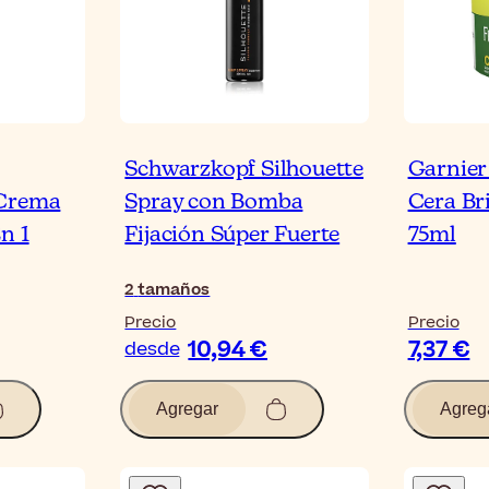
Schwarzkopf Silhouette
Garnier 
 Crema
Spray con Bomba
Cera Br
n 1
Fijación Súper Fuerte
75ml
2
tamaños
Precio
Precio
10,94 €
7,37 €
desde
Agregar
Agreg