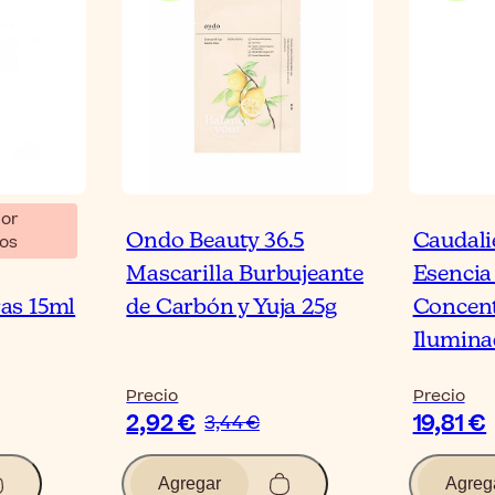
or
entbio
Ondo Beauty 36.5
Caudali
os
Mascarilla Burbujeante
Esencia 
as 15ml
de Carbón y Yuja 25g
Concen
Ilumina
Precio
Precio
2,92 €
19,81 €
3,44 €
Agregar
Agreg