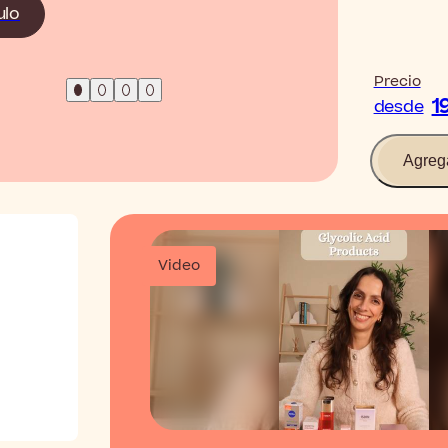
ulo
Leer el 
Precio
1
desde
Agreg
Video