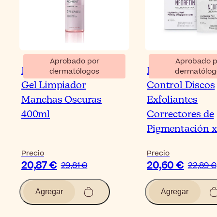
Aprobado por
Aprobado p
Eucerin Anti-Pigment
Neoretin Disc
dermatólogos
dermatólog
Gel Limpiador
Control Discos
Manchas Oscuras
Exfoliantes
400ml
Correctores de
Pigmentación x
Precio
Precio
20,87 €
20,60 €
29,81 €
22,89 €
Agregar
Agregar