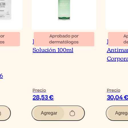
or
Aprobado por
A
rom
Biretix Oil Control
Biretix 
os
dermatólogos
d
Solución 100ml
Antima
Corpora
6
Precio
Precio
28,53 €
30,04 
Agregar
Agreg