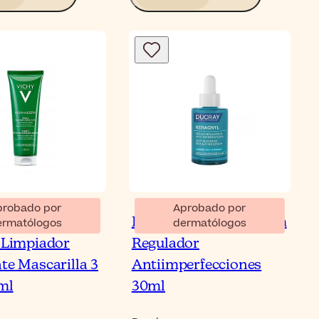
probado por
Aprobado por
Normaderm
Ducray Keracnyl Sérum
ermatólogos
dermatólogos
v Limpiador
Regulador
te Mascarilla 3
Antiimperfecciones
ml
30ml