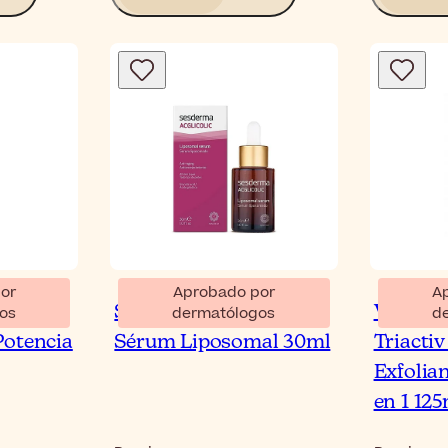
or
Aprobado por
A
rface
Sesderma Acglicolic
Vichy 
os
dermatólogos
d
Potencia
Sérum Liposomal 30ml
Triacti
Exfolian
en 1 125