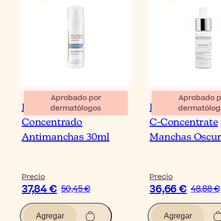
Aprobado por
Aprobado p
Ducray Melascreen
Bioderma Pigm
dermatólogos
dermatólog
Concentrado
C-Concentrate
Antimanchas 30ml
Manchas Oscur
Precio
Precio
37,84 €
36,66 €
50,45 €
48,88 €
Agregar
Agregar