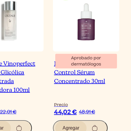
Aprobado por
e Vinoperfect
Neoretin Discrom
dermatólogos
Glicólica
Control Sérum
trada
Concentrado 30ml
dora 100ml
Precio
44,02 €
22,01 €
48,91 €
ar
Agregar