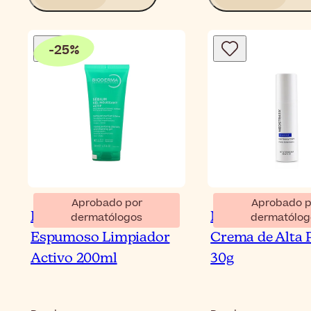
-
25
%
Aprobado por
Aprobado p
Bioderma Sébium Gel
NeoStrata Resu
dermatólogos
dermatólog
Espumoso Limpiador
Crema de Alta 
Activo 200ml
30g