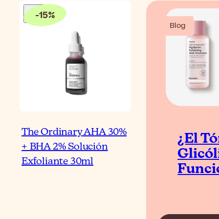
-
15
%
Blog
The Ordinary AHA 30%
¿El Tó
+ BHA 2% Solución
Glicó
Exfoliante 30ml
Funci