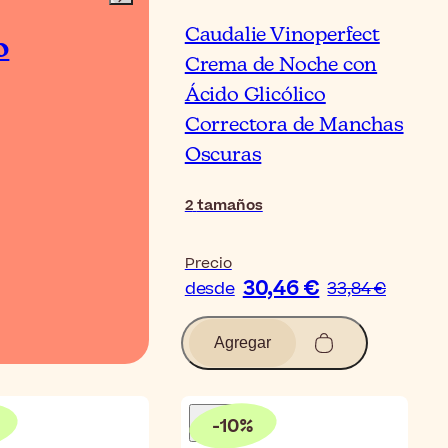
Caudalie Vinoperfect
o
Cómo usar
Crema de Noche con
Ácido Glicólico
Correctora de Manchas
Oscuras
Ver video
2
tamaños
Precio
30,46 €
desde
33,84 €
Agregar
-
10
%