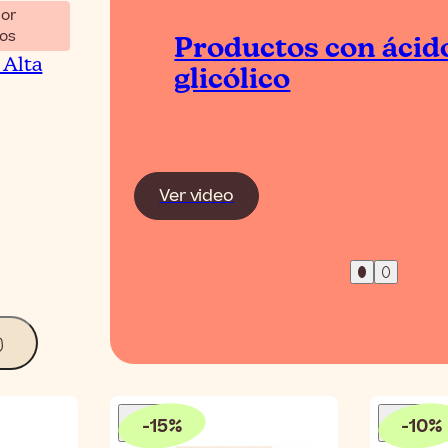
or
rface
os
Productos con ácid
 Alta
glicólico
Ver video
-
15
%
-
10
%