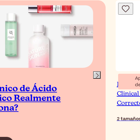
Blog
A
Euceri
d
nico de Ácido
Los
Clinica
lico Realmente
Áci
Correct
ona?
Top
2
tamaño