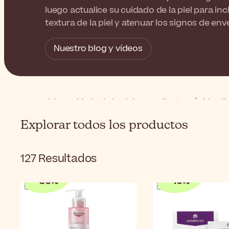
luego actualice su cuidado de la piel para in
textura de la piel y atenuar los signos de env
Nuestro blog y vídeos
Inicio
Cuidado de la piel
Ingredientes
Ácido gli
Explorar todos los productos
127
Resultados
-
30
%
-
10
%