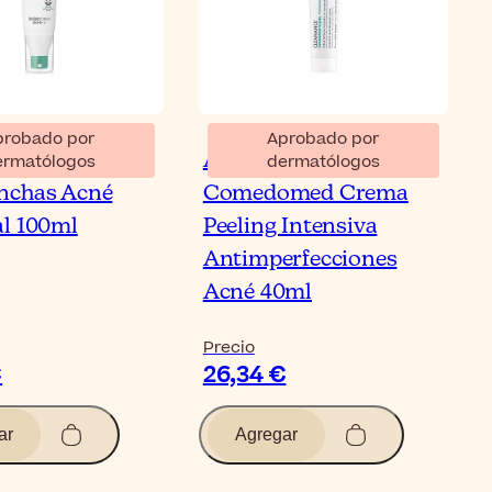
probado por
Aprobado por
Tri-Active Spray
Avène Cleanance
ermatólogos
dermatólogos
nchas Acné
Comedomed Crema
l 100ml
Peeling Intensiva
Antimperfecciones
Acné 40ml
Precio
€
26,34 €
ar
Agregar