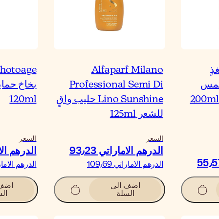
غذٍ
Alfaparf Milano
hotoage
شمس
Professional Semi Di
بخاخ حما
Lino Sunshine حليب واقٍ
120ml
للشعر 125ml
السعر
السعر
الدرهم الاماراتي‏ 93٫23
الدرهم الامار
الدرهم الاماراتي‏ 109٫69
الدرهم الاماراتي‏
اضف الى
اضف 
السلة
الس