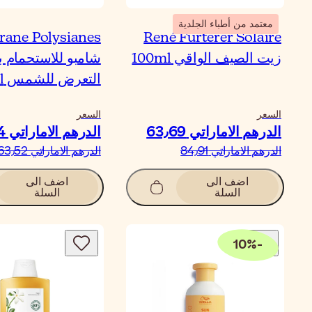
معتمد من أطباء الجلدية
rane Polysianes
René Furterer Solaire
زيت الصيف الواقي 100ml
شامبو للاستحمام ب
التعرض للشمس 200ml
السعر
السعر
الدرهم الاماراتي‏ 63٫69
الدرهم الاماراتي‏ 47٫64
الدرهم الاماراتي‏ 84٫91
الدرهم الاماراتي‏ 63٫52
اضف الى
اضف الى
السلة
السلة
10
%
-