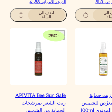
 81٫91
الدرهم الاماراتي‏ 41٫58
الى
اضف الى
لة
السلة
25
%
-
Kloran زيت حماية
APIVITA Bee Sun Safe
معرّض للشمس
زيت الشعر بمرشحات
مونوي 100ml
الحماية من الشمس