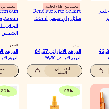
معتمد من أطباء الجلدية
معتمد من أط
زيت حليبي
René Furterer Solaire
erm Sun
ر
سائل واقٍ صيفي 100ml
الواقي ال
الشمس قوي 
السعر
السعر
الدرهم الاماراتي‏ 64٫87
الدرهم الامارا
الدرهم الاماراتي‏ 86٫50
الدرهم الاماراتي‏ 
اضف الى
اضف 
السلة
الس
20
%
-
25
%
-