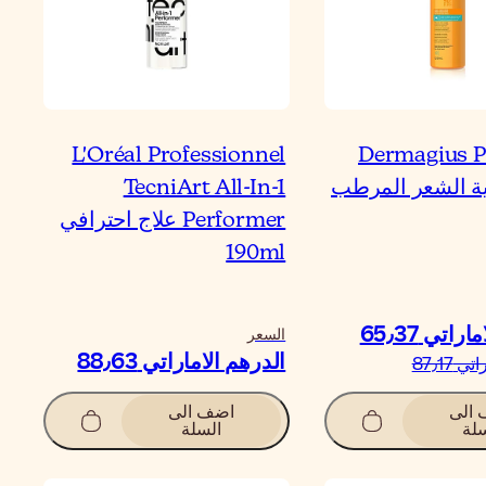
L'Oréal Professionnel
Dermagius P
ية الشعر المرطب
TecniArt All-In-1
Performer علاج احترافي
190ml
اتي‏ 65٫37
السعر
الدرهم الاماراتي‏ 88٫63
 87٫17
الى
اضف الى
لة
السلة