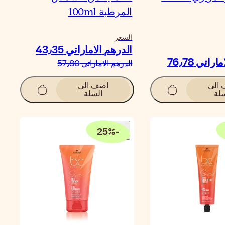
المرطبة 100ml
السعر
الدرهم الاماراتي‏ 43٫35
اتي‏ 76٫78
الدرهم الاماراتي‏ 57٫80
الى
اضف الى
لة
السلة
25
%
-