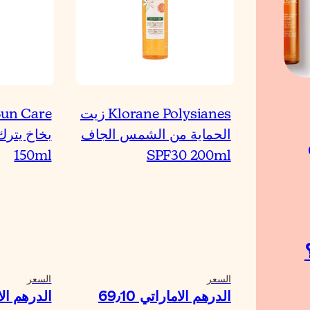
Klorane Polysianes زيت
Sun Care
الحماية من الشمس الجاف
بخاخ يتر
150ml
SPF30 200ml
السعر
السعر
الدرهم الاماراتي‏ 69٫10
الدرهم الامار