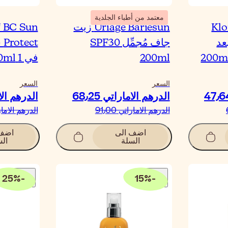
معتمد من أطباء الجلدية
Klo
Uriage Bariésun زيت
 BC Sun
عد
جاف مُجمِّل SPF30
200ml
في 1 100ml
السعر
السعر
الدرهم الاماراتي‏ 68٫25
الدرهم الامار
الدرهم الاماراتي‏ 91٫00
الدرهم الاماراتي‏
اضف الى
اضف 
السلة
الس
25
%
-
15
%
-