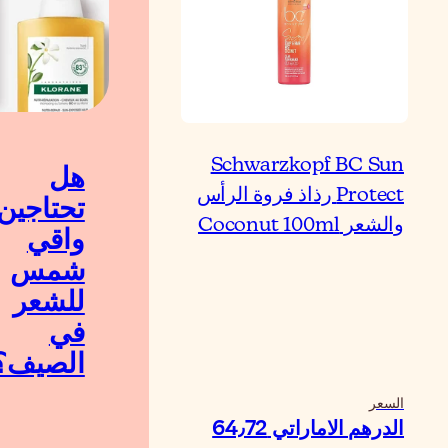
Schwarzkopf BC Sun
هل
Protect رذاذ فروة الرأس
تحتاجين
والشعر Coconut 100ml
واقي
شمس
للشعر
في
الصيف؟
السعر
الدرهم الاماراتي‏ 64٫72