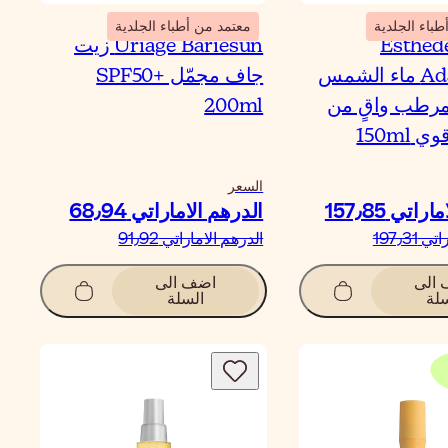
باء الجلدية
معتمد من أطباء الجلدية
Esthed
Uriage Bariésun زيت
Adaptasun ماء الشمس
جاف مجمّل SPF50+
مرطب واقٍ من
200ml
150ml
السعر
تي‏ 157٫85
الدرهم الاماراتي‏ 68٫94
197٫31
الدرهم الاماراتي‏ 91٫92
الى
اضف الى
لة
السلة