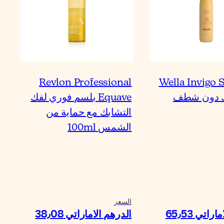
Revlon Professional
Wella Invigo 
ك دون شطف
Equave بلسم فوري لفك
التشابك مع حماية من
الشمس 100ml
السعر
اتي‏ 65٫53
الدرهم الاماراتي‏ 38٫08