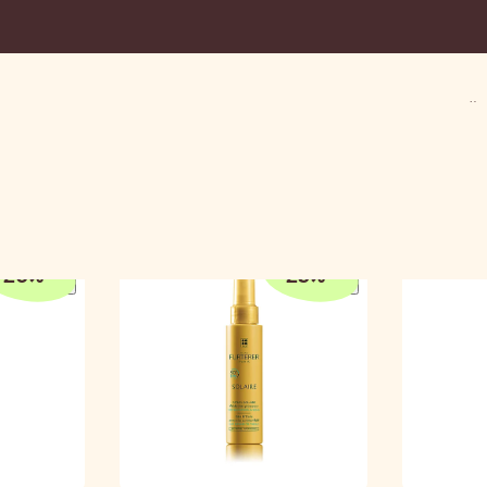
عة الشمس
20
%
-
25
%
-