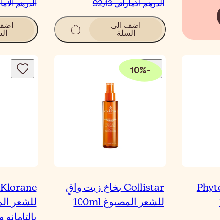
الدرهم الاماراتي‏ 92٫13
الدرهم الاماراتي‏
اضف الى
اضف 
السلة
الس
10
%
-
Phyt
Collistar بخاخ زيت واقٍ
e
للشعر المصبوغ 100ml
للشعر ال
بالتامانو وال