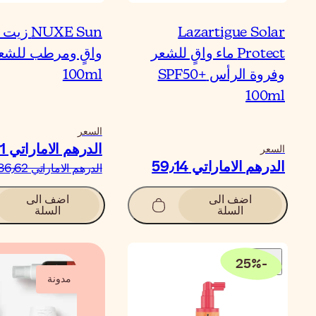
Lazartigue Solar
NUXE Sun 
Protect ماء واقٍ للشعر
واقٍ ومرطب للشع
وفروة الرأس SPF50+
100ml
100ml
السعر
الدرهم الاماراتي‏ 43٫31
السعر
الدرهم الاماراتي‏ 59٫14
الدرهم الاماراتي‏ 86٫62
اضف الى
اضف الى
السلة
السلة
25
%
-
مدونة