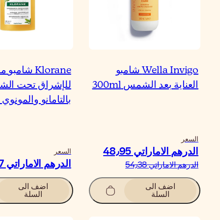
Wella Invigo شامبو
Klorane شامبو م
العناية بعد الشمس 300ml
للإشراق تحت ال
بالتامانو والمونوي 200ml
السعر
الدرهم الاماراتي‏ 48٫95
السعر
الدرهم الاماراتي‏ 55٫57
الدرهم الاماراتي‏ 54٫38
اضف الى
اضف الى
السلة
السلة