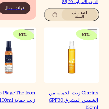
الدرهم الاماراتي‏ 86٫29
قراءة المقال
اضف الى
السلة
10
%
-
10
%
-
Clarins زيت الحماية من
o Plage The Icon
الشمس المشرق SPF30
زيت حماية 100ml
150ml