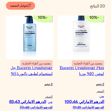
عوامل التصفية
10
%
-
معتمد من أطباء الجلدية
Eucerin UreaRepair جل
ستحمام لطيف باليوريا 5%
حجم
لسعر
الدرهم الاماراتي‏ 63٫43
ن
درهم الاماراتي‏ 70٫48