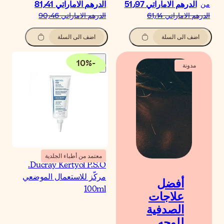
درهم الاماراتي‏ 81٫41
درهم الاماراتي‏ 90٫46
اضف الى السلة
10
%
-
معتمد من أطباء الجلدية
Ducray Kertyol P.S.O.
ركّز للاستعمال الموضعي
100m