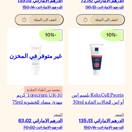
درهم الاماراتي‏ 135٫13
درهم الاماراتي‏ 150٫14
اضف الى السلة
10
%
-
معتمد من أطباء الجلدية
Topicrem UR-30 كريم
هدئ مضاد للخشونة 75ml
لسعر
درهم الاماراتي‏ 63٫02
درهم الاماراتي‏ 70٫02