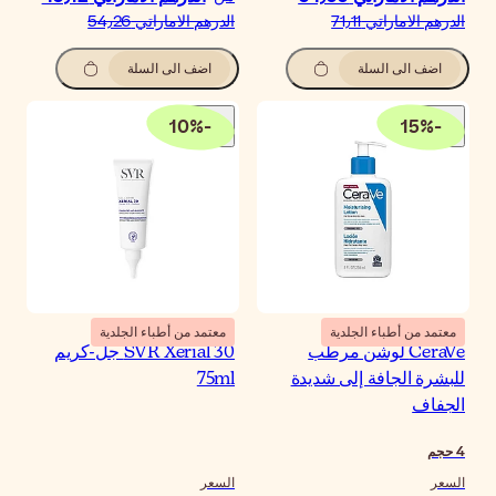
درهم الاماراتي‏ 54٫26
اضف الى السلة
10
%
-
معتمد من أطباء الجلدية
SVR Xerial 30 جل-كريم
75m
لسعر