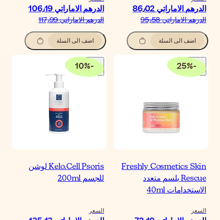
درهم الاماراتي‏ 106٫19
درهم الاماراتي‏ 117٫99
اضف الى السلة
10
%
-
Kelo.Cell Psoris لوشن
جسم 200ml
لسعر