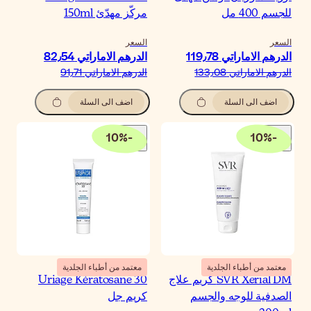
كّز مهدّئ 150ml
لسعر
درهم الاماراتي‏ 82٫54
درهم الاماراتي‏ 91٫71
اضف الى السلة
10
%
-
معتمد من أطباء الجلدية
Uriage Kératosane 3
ريم جل