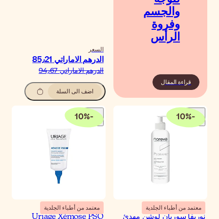
لسعر
درهم الاماراتي‏ 85٫21
درهم الاماراتي‏ 94٫67
اضف الى السلة
10
%
-
معتمد من أطباء الجلدية
Uriage Xémose PS